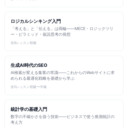
ロジカルシンキング入門
「考える」と「伝える」は両輪——MECE・ロジックツリ
ー・ピラミッド・仮説思考の発想
全8レッスン
初級
生成AI時代のSEO
AI検索が変える集客の常識——これからのWebサイトに求
められる最適化戦略を基礎から学ぶ
全5レッスン
初級〜中級
統計学の基礎入門
数字の不確かさを扱う技術——ビジネスで使う推測統計の
考え方