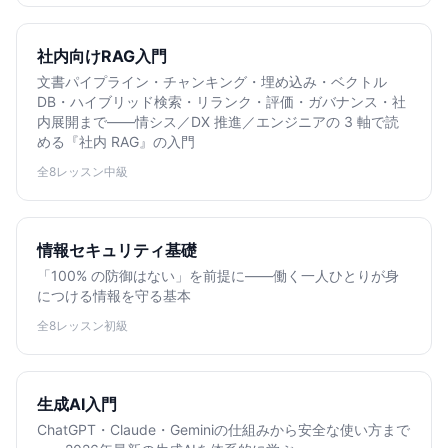
社内向けRAG入門
文書パイプライン・チャンキング・埋め込み・ベクトル
DB・ハイブリッド検索・リランク・評価・ガバナンス・社
内展開まで——情シス／DX 推進／エンジニアの 3 軸で読
める『社内 RAG』の入門
全8レッスン
中級
情報セキュリティ基礎
「100% の防御はない」を前提に——働く一人ひとりが身
につける情報を守る基本
全8レッスン
初級
生成AI入門
ChatGPT・Claude・Geminiの仕組みから安全な使い方まで