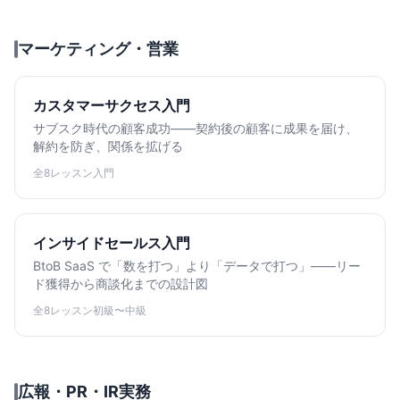
マーケティング・営業
カスタマーサクセス入門
サブスク時代の顧客成功——契約後の顧客に成果を届け、
解約を防ぎ、関係を拡げる
全8レッスン
入門
インサイドセールス入門
BtoB SaaS で「数を打つ」より「データで打つ」——リー
ド獲得から商談化までの設計図
全8レッスン
初級〜中級
広報・PR・IR実務