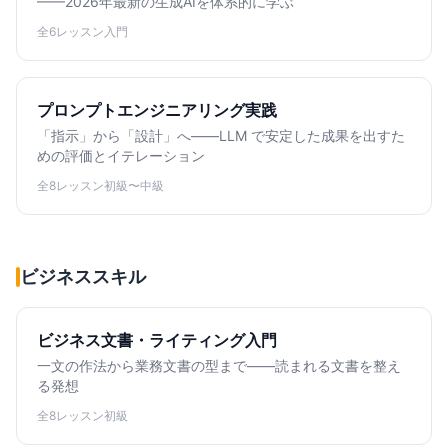
——2026年最新の生成AIを体系的に学ぶ
全6レッスン
入門
プロンプトエンジニアリング実践
「指示」から「設計」へ——LLM で安定した成果を出すた
めの評価とイテレーション
全8レッスン
初級〜中級
ビジネススキル
ビジネス文書・ライティング入門
一文の作法から業務文書の型まで——読まれる文書を整え
る発想
全8レッスン
初級