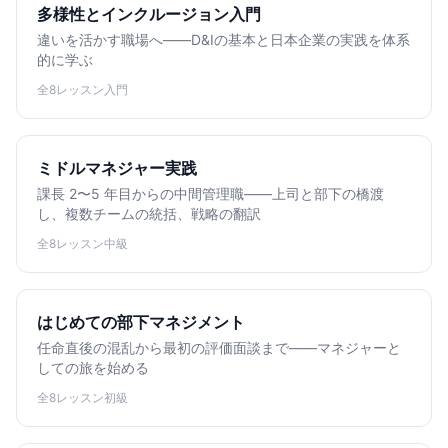
多様性とインクルージョン入門
違いを活かす職場へ——D&Iの基本と日本企業の実践を体系
的に学ぶ
全8レッスン
入門
ミドルマネジャー実践
課長 2〜5 年目からの中間管理職——上司と部下の橋渡
し、複数チームの統括、戦略の翻訳
全8レッスン
中級
はじめての部下マネジメント
任命直後の混乱から最初の評価面談まで——マネジャーと
しての旅を始める
全8レッスン
初級