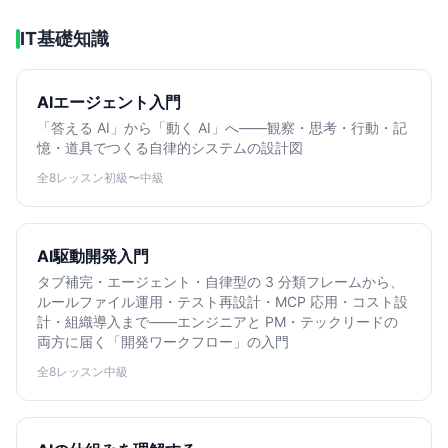
IT基礎知識
AIエージェント入門
「答える AI」から「動く AI」へ——観察・思考・行動・記
憶・道具でつくる自律的システムの設計図
全8レッスン
初級〜中級
AI駆動開発入門
タブ補完・エージェント・自律型の 3 分類フレームから、
ルールファイル運用・テスト再設計・MCP 応用・コスト設
計・組織導入まで——エンジニアと PM・テックリードの
両方に届く「開発ワークフロー」の入門
全8レッスン
中級