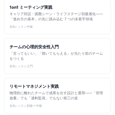
1on1 ミーティング実践
キャリア対話・困難シーン・ライフステージ別最適化——
「進め方の基本」の先に踏み込む 7 つの未着手領域
全8レッスン
中級
チームの心理的安全性入門
「言ってもいい」「聴いてもらえる」が当たり前のチーム
をつくる
全8レッスン
入門
リモートマネジメント実践
物理的に離れたチームで成果を出す設計と運用——「管理
放棄」でも「過剰監視」でもない第三の道
全8レッスン
初級〜中級