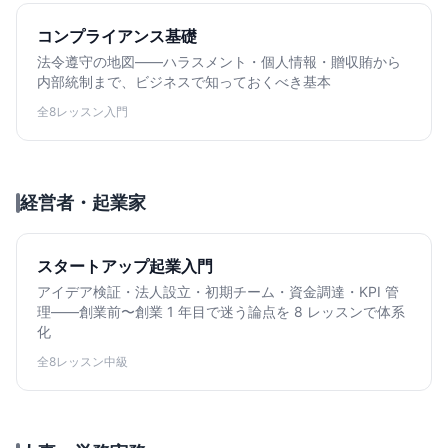
コンプライアンス基礎
法令遵守の地図——ハラスメント・個人情報・贈収賄から
内部統制まで、ビジネスで知っておくべき基本
全8レッスン
入門
経営者・起業家
スタートアップ起業入門
アイデア検証・法人設立・初期チーム・資金調達・KPI 管
理——創業前〜創業 1 年目で迷う論点を 8 レッスンで体系
化
全8レッスン
中級