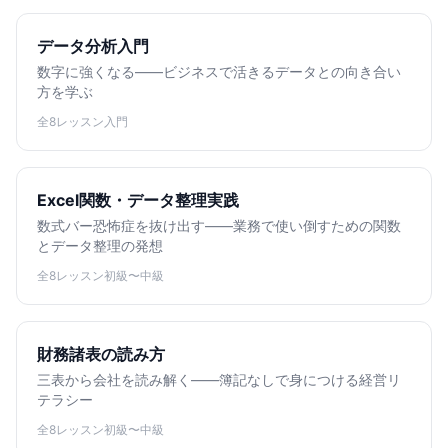
データ分析入門
数字に強くなる——ビジネスで活きるデータとの向き合い
方を学ぶ
全8レッスン
入門
Excel関数・データ整理実践
数式バー恐怖症を抜け出す——業務で使い倒すための関数
とデータ整理の発想
全8レッスン
初級〜中級
財務諸表の読み方
三表から会社を読み解く——簿記なしで身につける経営リ
テラシー
全8レッスン
初級〜中級