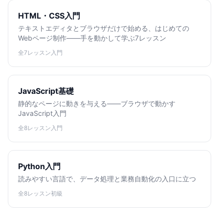
HTML・CSS入門
テキストエディタとブラウザだけで始める、はじめての
Webページ制作——手を動かして学ぶ7レッスン
全7レッスン
入門
JavaScript基礎
静的なページに動きを与える——ブラウザで動かす
JavaScript入門
全8レッスン
入門
Python入門
読みやすい言語で、データ処理と業務自動化の入口に立つ
全8レッスン
初級