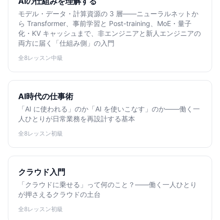
AIの仕組みを理解する
モデル・データ・計算資源の 3 層——ニューラルネットか
ら Transformer、事前学習と Post-training、MoE・量子
化・KV キャッシュまで、非エンジニアと新人エンジニアの
両方に届く「仕組み側」の入門
全8レッスン
中級
AI時代の仕事術
「AI に使われる」のか「AI を使いこなす」のか——働く一
人ひとりが日常業務を再設計する基本
全8レッスン
初級
クラウド入門
「クラウドに乗せる」って何のこと？——働く一人ひとり
が押さえるクラウドの土台
全8レッスン
初級