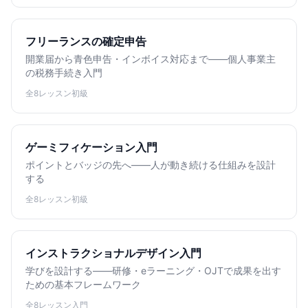
フリーランスの確定申告
開業届から青色申告・インボイス対応まで——個人事業主
の税務手続き入門
全8レッスン
初級
ゲーミフィケーション入門
ポイントとバッジの先へ——人が動き続ける仕組みを設計
する
全8レッスン
初級
インストラクショナルデザイン入門
学びを設計する——研修・eラーニング・OJTで成果を出す
ための基本フレームワーク
全8レッスン
入門