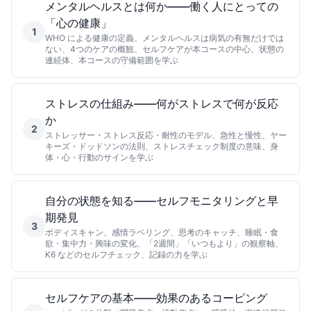
メンタルヘルスとは何か——働く人にとっての
「心の健康」
1
WHO による健康の定義、メンタルヘルスは病気の有無だけでは
ない、4つのケアの概観、セルフケアが本コースの中心、状態の
連続体、本コースの守備範囲を学ぶ
ストレスの仕組み——何がストレスで何が反応
か
2
ストレッサー・ストレス反応・耐性のモデル、急性と慢性、ヤー
キーズ・ドッドソンの法則、ストレスチェック制度の意味、身
体・心・行動のサインを学ぶ
自分の状態を知る——セルフモニタリングと早
期発見
3
ボディスキャン、感情ラベリング、思考のキャッチ、睡眠・食
欲・集中力・興味の変化、「2週間」「いつもより」の観察軸、
K6 などのセルフチェック、記録の力を学ぶ
セルフケアの基本——効果のあるコーピング