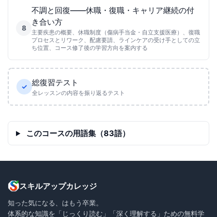
不調と回復——休職・復職・キャリア継続の付
き合い方
8
主要疾患の概要、休職制度（傷病手当金・自立支援医療）、復職
プロセスとリワーク、配慮要請、ラインケアの受け手としての立
ち位置、コース修了後の学習方向を案内する
総復習テスト
✓
全レッスンの内容を振り返るテスト
このコースの用語集（83語）
スキルアップカレッジ
知った気になる、はもう卒業。
体系的な知識を「じっくり読む」「深く理解する」ための無料学