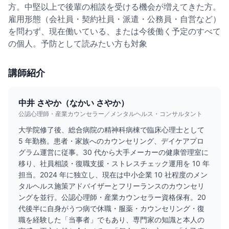
方。中堅以上で後輩の相談を受ける機会が増えてきた方。
雇用形態（会社員・契約社員・派遣・公務員・自営など）
を問わず、現在働いている、または今後働く予定のすべて
の個人。予防として読みたい方も対象
講師紹介
中井 さやか（なかい さやか）
公認心理師・産業カウンセラー／メンタルヘルス・コンサルタント
大学院修了後、総合病院の精神科病棟で臨床心理士として
5 年勤務。患者・家族へのカウンセリング、デイケアプロ
グラム運営に従事。30 代から大手メーカーの健康管理室に
移り、社員相談・復職支援・ストレスチェック運用を 10 年
担当。2024 年に独立し、現在は中小企業 10 社程度のメン
タルヘルス施策アドバイザーとフリーランスのカウンセリ
ングを並行。公認心理師・産業カウンセラー資格保有。20
代後半に自身がうつ病で休職・服薬・カウンセリング・復
職を経験した「当事者」でもあり、専門家の知識と本人の