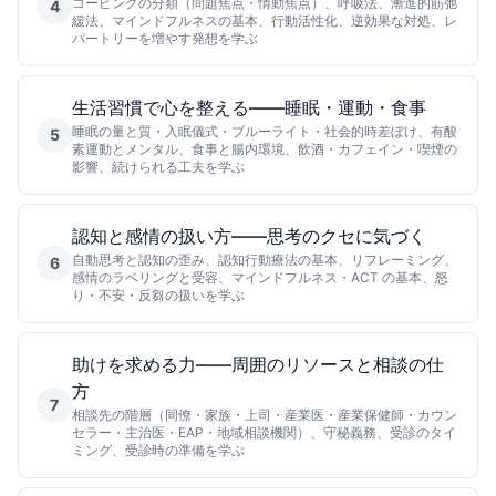
コーピングの分類（問題焦点・情動焦点）、呼吸法、漸進的筋弛
4
緩法、マインドフルネスの基本、行動活性化、逆効果な対処、レ
パートリーを増やす発想を学ぶ
生活習慣で心を整える——睡眠・運動・食事
睡眠の量と質・入眠儀式・ブルーライト・社会的時差ぼけ、有酸
5
素運動とメンタル、食事と腸内環境、飲酒・カフェイン・喫煙の
影響、続けられる工夫を学ぶ
認知と感情の扱い方——思考のクセに気づく
自動思考と認知の歪み、認知行動療法の基本、リフレーミング、
6
感情のラベリングと受容、マインドフルネス・ACT の基本、怒
り・不安・反芻の扱いを学ぶ
助けを求める力——周囲のリソースと相談の仕
方
7
相談先の階層（同僚・家族・上司・産業医・産業保健師・カウン
セラー・主治医・EAP・地域相談機関）、守秘義務、受診のタイ
ミング、受診時の準備を学ぶ