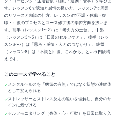
グ・コーピング・生活習慣（睡眠・運動・食事）を学びま
す。レッスン6で認知と感情の扱い方、レッスン7で周囲
のリソースと相談の仕方、レッスン8で不調・休職・復
職・回復のプロセスとコース修了後の学習方向を扱いま
す。前半（レッスン1〜2）は「考え方の土台」、中盤
（レッスン3〜5）は「日常のセルフケア」、後半（レッ
スン6〜7）は「思考・感情・人とのつながり」、終盤
（レッスン8）は「不調と回復、これから」という四段構
えです。
このコースで学べること
メンタルヘルスを「病気の有無」ではなく状態の連続体
✓
として捉えられる
ストレッサーとストレス反応の違いを理解し、自分のサ
✓
インに気づける
セルフモニタリング（身体・心・行動）を日常に取り入
✓