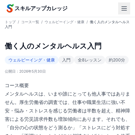
本文へスキップ
スキルアップカレッジ
トップ
/
コース一覧
/
ウェルビーイング・健康
/
働く人のメンタルヘルス
入門
働く人のメンタルヘルス入門
ウェルビーイング・健康
入門
全8レッスン
約200分
公開日：
2026年5月30日
コース概要
メンタルヘルスは、いまや誰にとっても他人事ではありま
せん。厚生労働省の調査では、仕事や職業生活に強い不
安・悩み・ストレスを感じる労働者は半数を超え、精神障
害による労災請求件数も増加傾向にあります。それでも、
「自分の心の状態をどう測るか」「ストレスにどう対処す