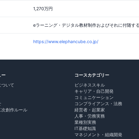
1,270万円
eラーニング・デジタル教材制作およびそれに付随す
https://www.elephancube.co.jp/
ュー
コースカテゴリー
について
ビジネススキル
キャリア・自己開発
コミュニケーション
せ
コンプライアンス・法務
二次創作ルール
経営者・起業家
人事・労務実務
業種別実務
IT基礎知識
マネジメント・組織開発