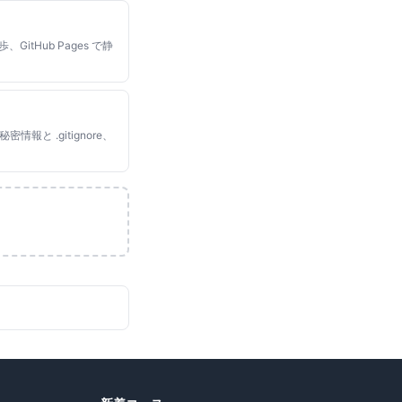
itHub Pages で静
密情報と .gitignore、