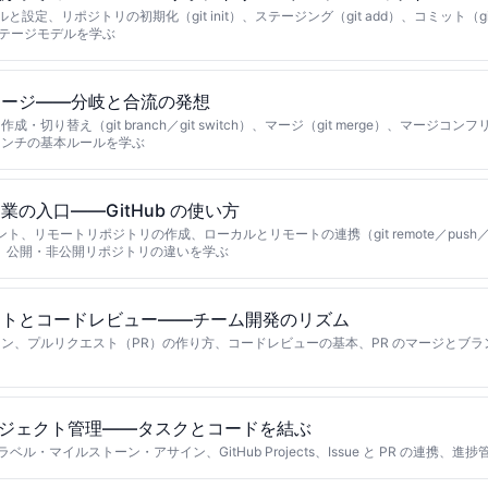
ルと設定、リポジトリの初期化（git init）、ステージング（git add）、コミット（gi
3 ステージモデルを学ぶ
マージ——分岐と合流の発想
・切り替え（git branch／git switch）、マージ（git merge）、マージコンフ
ランチの基本ルールを学ぶ
業の入口——GitHub の使い方
ウント、リモートリポジトリの作成、ローカルとリモートの連携（git remote／push／pu
役割、公開・非公開リポジトリの違いを学ぶ
ストとコードレビュー——チーム開発のリズム
ン、プルリクエスト（PR）の作り方、コードレビューの基本、PR のマージとブラン
とプロジェクト管理——タスクとコードを結ぶ
、ラベル・マイルストーン・アサイン、GitHub Projects、Issue と PR の連携、