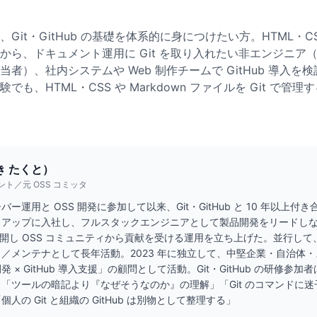
it・GitHub の基礎を体系的に身につけたい方。HTML・CSS／J
から、ドキュメント運用に Git を取り入れたい非エンジニア
者）、社内システムや Web 制作チームで GitHub 導入を
も、HTML・CSS や Markdown ファイルを Git で管
き たくと）
ト／元 OSS コミッタ
ー運用と OSS 開発に参加して以来、Git・GitHub と 10 年以上付
タートアップに入社し、フルスタックエンジニアとして製品開発をリードし
 で公開し OSS コミュニティから貢献を受ける運用を立ち上げた。並行して、
／メンテナとして長年活動。2023 年に独立して、中堅企業・自治体
× GitHub 導入支援」の顧問として活動。Git・GitHub の研修参加者は
「ツールの暗記より『なぜそうなのか』の理解」「Git のコマンドに
人の Git と組織の GitHub は別物として整理する」