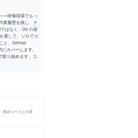
」——研修現場でもっ
の作業履歴を残し、チ
はなく、Git の発
ンを通して、ソロでコ
、GitHub
階的にカバーします。
る形で取り組めます。コ
状況、既存コースとの境