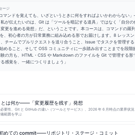
セージ
」「コマンドを覚えても、いざというときに何をすればよいかわからない
私が伝えたいのは、Git は「ツールを暗記する道具」ではなく「自分
変更を進める発想」だ、ということです。本コースは、コマンドの羅列で
 の実務を、初心者の方が日常業務に組み込める形でお届けします。8 レッス
チームでプルリクエストを送り合うこと、Issue でタスクを管理すること
動化を始めること、そして OSS コミュニティに一歩踏み出すことまでを段
の方も、HTML・CSS や Markdown のファイルを Git で管理す
なる感覚を、一緒につくりましょう」
Hub とは何か——「変更履歴を残す」発想
要性、Git と GitHub の違い（ツールとサービス）、2026 年 6 月時点の業界
守備範囲を学ぶ
と初めての commit——リポジトリ・ステージ・コミット