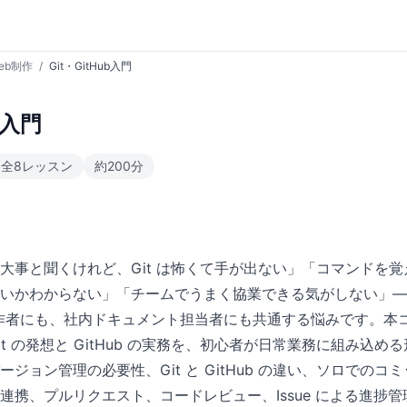
eb制作
/
Git・GitHub入門
b入門
全8レッスン
約200分
大事と聞くけれど、Git は怖くて手が出ない」「コマンドを
いかわからない」「チームでうまく協業できる気がしない」—
制作者にも、社内ドキュメント担当者にも共通する悩みです。本
t の発想と GitHub の実務を、初心者が日常業務に組み込める
ジョン管理の必要性、Git と GitHub の違い、ソロでのコ
携、プルリクエスト、コードレビュー、Issue による進捗管理、Git