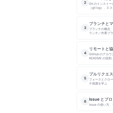
2
Git のインストー
（git log）、
ブランチと
3
ブランチの概念、作成
ランチ／作業ブ
リモートと協
4
GitHub のアカ
README の
プルリクエ
5
フォークとクロー
チ保護を学ぶ
Issue 
6
Issue の使い方