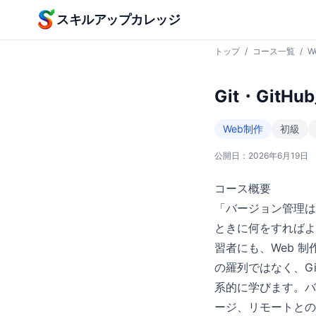
本文へスキップ
スキルアップカレッジ
トップ
/
コース一覧
/
W
Git・GitHu
Web制作
初級
公開日：
2026年6月19日
コース概要
「バージョン管理は
ときに何をすればよ
習者にも、Web 
の羅列ではなく、Gi
系的に学びます。バー
ージ、リモートとの連