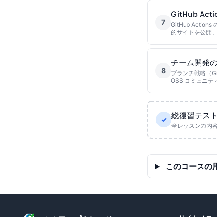
GitHub A
7
GitHub Act
的サイトを公開、2
チーム開発
8
ブランチ戦略（GitH
OSS コミュニテ
総復習テス
✓
全レッスンの内
このコースの用