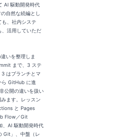
 AI 駆動開発時代
だ方の自然な続編とし
しても、社内システ
ても、活用していただ
）の違いを整理しま
mit まで、3 ステ
3 はブランチとマ
GitHub に進
開・非公開の違いを扱い
掴みます。レッスン
ons と Pages
low／Git
、AI 駆動開発時代
Git」、中盤（レ