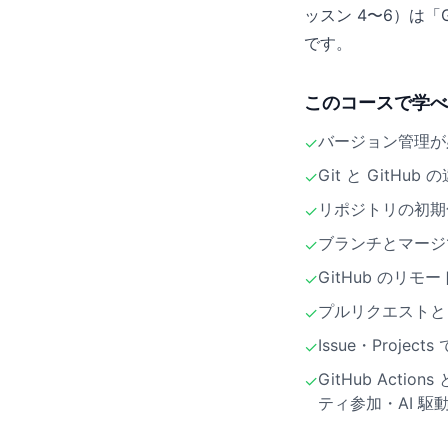
ッスン 4〜6）は「
です。
このコースで学べ
バージョン管理が必
✓
Git と GitH
✓
リポジトリの初期
✓
ブランチとマージ
✓
GitHub のリモー
✓
プルリクエストと
✓
Issue・Proj
✓
GitHub Act
✓
ティ参加・AI 