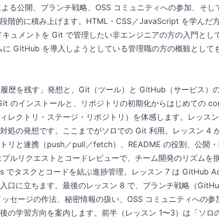
 による公開、ブランチ戦略、OSS コミュニティへの参加、そして
階的に積み上げます。HTML・CSS／JavaScript を学ん
n ドキュメントを Git で管理したい非エンジニアの方の入門と
ムに GitHub を導入しようとしている管理職の方の概観とし
更履歴を残す」発想と、Git（ツール）と GitHub（サービス
 Git のインストールと、リポジトリの初期化からはじめての com
ィレクトリ・ステージ・リポジトリ）を体感します。レッスン 
処の発想です。ここまでがソロでの Git 利用。レッスン 4 から 
リと連携（push／pull／fetch）、README の役割、公
 はプルリクエストとコードレビューで、チーム開発のリズムを
jects でタスクとコードを結ぶ進捗管理。レッスン 7 は GitHub Acti
口に立ちます。最後のレッスン 8 で、ブランチ戦略（GitHub F
メッセージの作法、秘密情報の扱い、OSS コミュニティへの参加
後の学習方向を案内します。前半（レッスン 1〜3）は「ソロの 