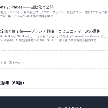
ctions と Pages——自動化と公開
ions の概念（CI/CD）、基本的なワークフローファイル、自動テスト・自動デプロイの初歩、G
026 年 6 月時点の AI 連携の動向を学ぶ
の流儀と修了後——ブランチ戦略・コミュニティ・次の選択
ub Flow／Git Flow）、コミットメッセージの作法（Conventional Commits）、秘
ィへの参加、AI 駆動開発時代の Git／GitHub、修了後の学習方向を案内する
ト
容を振り返るテスト
語集（69語）