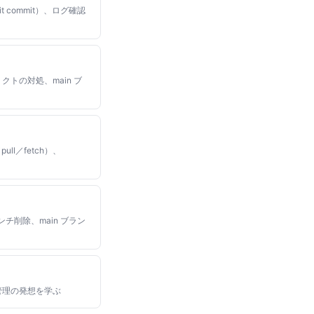
t commit）、ログ確認
リクトの対処、main ブ
ll／fetch）、
チ削除、main ブラン
進捗管理の発想を学ぶ