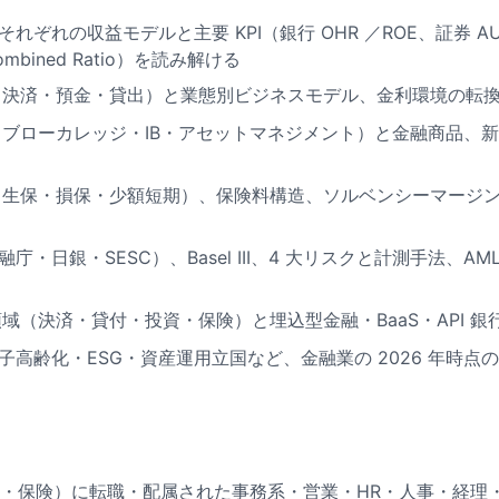
れぞれの収益モデルと主要 KPI（銀行 OHR ／ROE、証券 A
bined Ratio）を読み解ける
能（決済・預金・貸出）と業態別ビジネスモデル、金利環境の転
（ブローカレッジ・IB・アセットマネジメント）と金融商品、新 NI
（生保・損保・少額短期）、保険料構造、ソルベンシーマージン、I
・日銀・SESC）、Basel III、4 大リスクと計測手法、AML/
領域（決済・貸付・投資・保険）と埋込型金融・BaaS・API 
子高齢化・ESG・資産運用立国など、金融業の 2026 年時点
・保険）に転職・配属された事務系・営業・HR・人事・経理