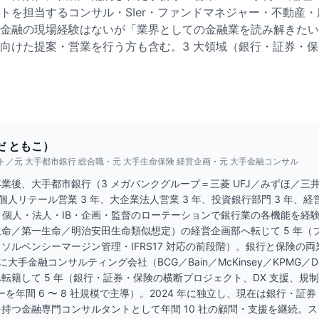
トを担当するコンサル・SIer・ファンドマネジャー・不動産
金融の現場経験はないが「業界としての金融業を読み解きたい」
向けた提案・営業を行う方も含む。3 大領域（銀行・証券・
だ ともこ）
／元 大手都市銀行 総合職・元 大手生命保険 経営企画・元 大手金融コンサル
業後、大手都市銀行（3 メガバンクグループ＝三菱 UFJ／みずほ／三
（個人リテール営業 3 年、大企業法人営業 3 年、投資銀行部門 3 年、経
）。個人・法人・IB・企画・監督のローテーションで銀行業の各機能を経験。
命／第一生命／明治安田生命類似想定）の経営企画部へ転じて 5 年（
ソルベンシーマージン管理・IFRS17 対応の前段階）。銀行と保険の
に大手金融コンサルティング会社（BCG／Bain／McKinsey／KPMG／Delo
転籍して 5 年（銀行・証券・保険の横断プロジェクト、DX 支援、規
ーを年間 6 〜 8 社規模で主導）。2024 年に独立し、現在は銀行・証券
持つ金融専門コンサルタントとして年間 10 社の顧問・支援を継続。