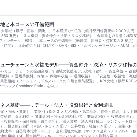
在地と本コースの守備範囲
 大領域（銀行・証券・保険）、日本経済での位置（銀行部門総資産約 2,300 兆円・
 350 兆円）、3 大機能（資金仲介・決済・リスク移転）、金融業を取り巻く構造
／フィンテック・ESG）、本コースの守備範囲（転職者・担当者・提案者の 3 視点）、
・時間）、金融のことば（利ざや・OHR・BIS・ソルベンシーマージン・AUM）
リューチェーンと収益モデル——資金仲介・決済・リスク移転
orter のバリューチェーンの金融業版、3 領域の収益モデル比較（銀行 ＝ 資金利益 ＋ 役
受手数料 ＋ 運用手数料、保険 ＝ 保険料収益 ＋ 運用収益）、「安全性・収益性・流
型組織（フロント／ミドル／バックの 3 層と機能配置）、KPI 比較（銀行 ROE ／
ジン／Combined Ratio）を学ぶ
ジネス基礎——リテール・法人・投資銀行と金利環境
（決済・預金・貸出）、業態別（都銀 3 メガ／地銀・第二地銀／信金・信組／ネット
益構造（資金利益 ＝ 貸出金利 − 預金金利の利ざや、非資金利益 ＝ 役務取引等）
ン・投信販売・保険窓販・遺言信託）、法人業務（法人向け貸出・シンジケートロー
）、投資銀行部門（M&A・IPO 引き受け・公募増資・社債引き受け）、主要 KPI
権比率・自己資本比率・ROE）、金利環境の転換（マイナス金利 2016-2024 → 解除 2
地銀再編（SBI 新生銀行モデル）、コアバンキングシステム刷新を学ぶ