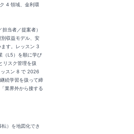
ック 4 領域、金利環
者／担当者／提案者）
態別収益モデル、安
ます。レッスン 3
業（L5）を順に学び
YC）とリスク管理を扱
ン 8 で 2026
の継続学習を扱って締
「業界外から接する
ク移転）を地図化でき