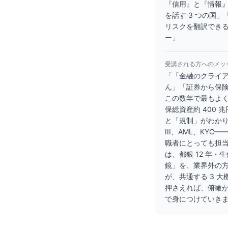
『信用』と『情報
を話す 3 つの国
リスクを翻訳できる
ー」
受講される方へのメッ
「「金融のクライ
ん」「証券から保
この数年で最もよく
保総資産約 400
と「規制」がわかりに
III、AML、K
職者にとっても担
は、都銀 12 年・
鏡」を、業界外の方
が、共通する 3 
押さえれば、俯瞰
で身につけていき