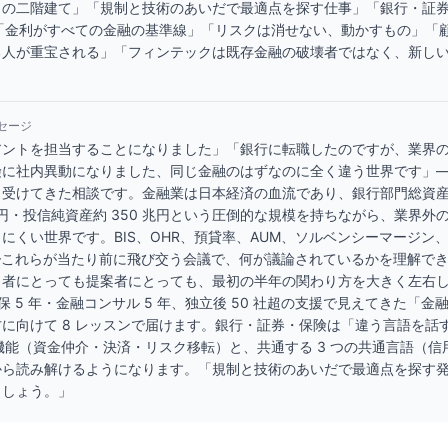
』の二階建て」「規制と技術のあいだで最適点を探す仕事」「銀行・証
」「金利がすべての金融の基準線」「リスクは消せない、動かすもの」「
人が重宝される」「フィンテックは既存金融の破壊者ではなく、新しい 
セージ
アントを担当することになりました」「銀行に転職したのですが、業界
険に社内異動になりました、同じ金融のはずなのに全く違う世界です」
受けてきた相談です。金融業は日本経済の血流であり、銀行部門総資産約 
 兆円・投信純資産約 350 兆円という圧倒的な規模を持ちながら、業界外
くい世界です。BIS、OHR、預貸率、AUM、ソルベンシーマージン、IFRS
YC——これらが当たり前に飛び交う会議で、何が議論されているかを理解で
当者にとっても提案者にとっても、最初の半年の関わり方を大きく左右
生保 5 年・金融コンサル 5 年、独立後 50 社超の支援で見えてきた「
に向けて 8 レッスンで届けます。銀行・証券・保険は「違う言語を話す
大機能（資金仲介・決済・リスク移転）と、共通する 3 つの共通言語（
から読み解けるようになります。「規制と技術のあいだで最適点を探す
ましょう。」