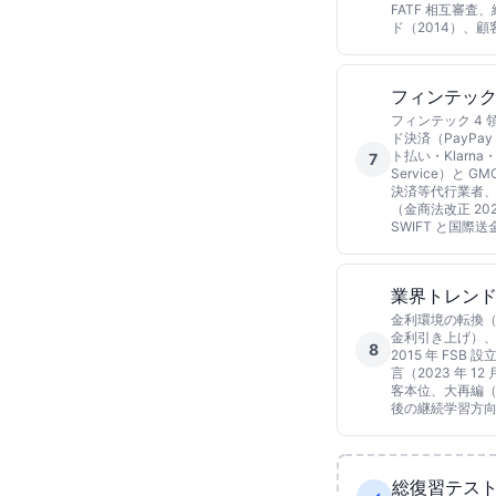
FATF 相互審
ド（2014）、
フィンテック
フィンテック 4 
ド決済（PayPay
ト払い・Klarna・
7
Service）と
決済等代行業者、ロ
（金商法改正 202
SWIFT と国際
業界トレンド
金利環境の転換（マイナ
金利引き上げ）、
8
2015 年 FSB 
言（2023 年 
客本位、大再編（
後の継続学習方
総復習テス