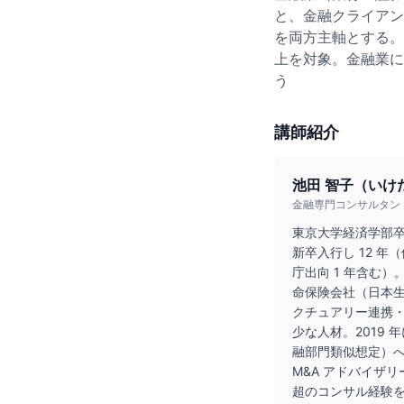
と、金融クライアン
を両方主軸とする。
上を対象。金融業に
う
講師紹介
池田 智子（いけ
金融専門コンサルタント
東京大学経済学部卒
新卒入行し 12 年
庁出向 1 年含む
命保険会社（日本生
クチュアリー連携・
少な人材。2019 年
融部門類似想定）へ
M&A アドバイザリ
超のコンサル経験を