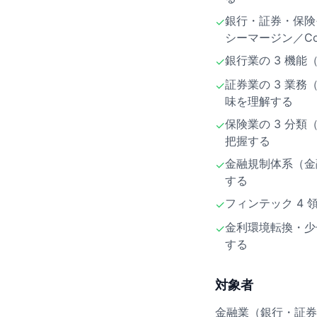
銀行・証券・保険そ
✓
シーマージン／Com
銀行業の 3 機
✓
証券業の 3 業務
✓
味を理解する
保険業の 3 分類
✓
把握する
金融規制体系（金融庁
✓
する
フィンテック 4 
✓
金利環境転換・少
✓
する
対象者
金融業（銀行・証券