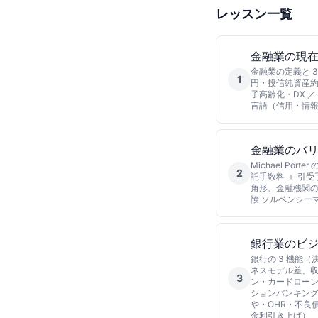
レッスン一覧
金融業の現
金融業の定義と 3
1
円・投信純資産約
子高齢化・DX 
言語（信用・情報
金融業のバ
Michael P
2
託手数料 ＋ 引
角形、金融機関の典
険 ソルベンシーマー
銀行業のビ
銀行の 3 機能
ネスモデル差、収
3
ン・カードロー
ションバンキング
や・OHR・不良債
金利引き上げ）、