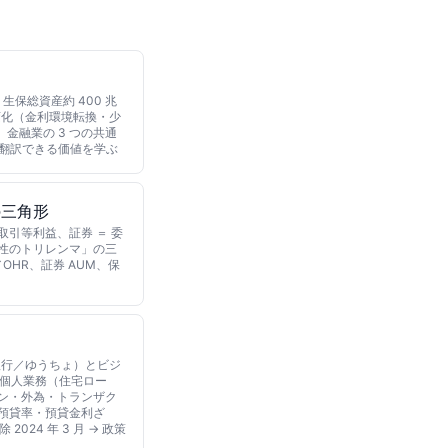
生保総資産約 400 兆
変化（金利環境転換・少
金融業の 3 つの共通
が翻訳できる価値を学ぶ
の三角形
務取引等利益、証券 ＝ 委
動性のトリレンマ」の三
OHR、証券 AUM、保
銀行／ゆうちょ）とビジ
、個人業務（住宅ロー
ン・外為・トランザク
（預貸率・預貸金利ざ
024 年 3 月 → 政策