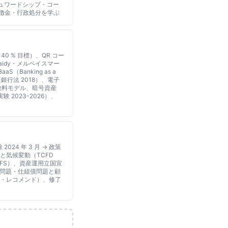
チュワードシップ・コー
課徴金・行政処分を学ぶ
0 % 目標）、QR コー
（Paidy・メルペイスマー
（Banking as a
正銀行法 2018）、電子
と手数料モデル、暗号資産
 2023-2026）、
習
024 年 3 月 → 政策
と気候変動（TCFD
始・NGFS）、資産運用立国宣
保険問題・仕組債問題と顧
ト・レコメンド）、修了