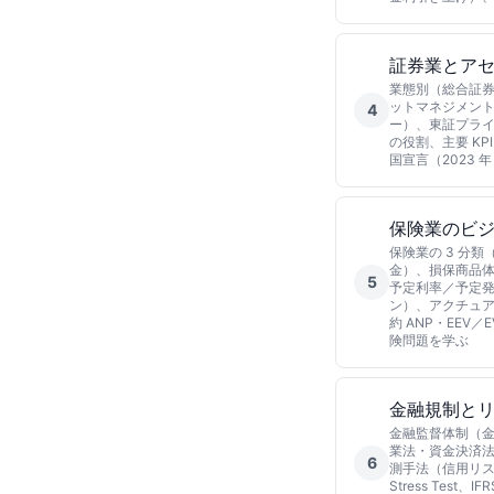
証券業とアセ
業態別（総合証券 
ットマネジメント
4
ー）、東証プライム
の役割、主要 KP
国宣言（2023 
保険業のビ
保険業の 3 分
金）、損保商品体
5
予定利率／予定発
ン）、アクチュアリー
約 ANP・EEV
険問題を学ぶ
金融規制とリス
金融監督体制（金
業法・資金決済法）、
6
測手法（信用リスク 
Stress Tes