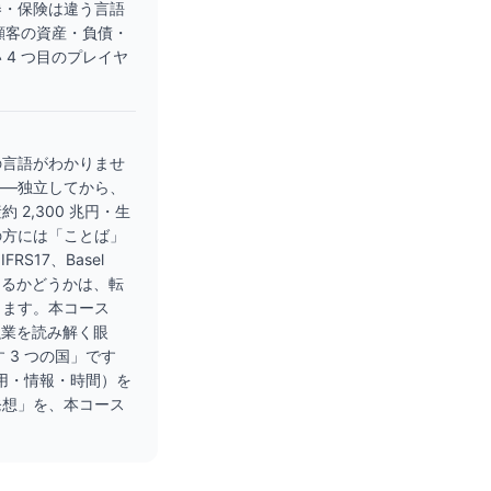
券・保険は違う言語
顧客の資産・負債・
4 つ目のプレイヤ
の言語がわかりませ
——独立してから、
2,300 兆円・生
の方には「ことば」
17、Basel
きるかどうかは、転
します。本コース
金融業を読み解く眼
 3 つの国」です
信用・情報・時間）を
発想」を、本コース