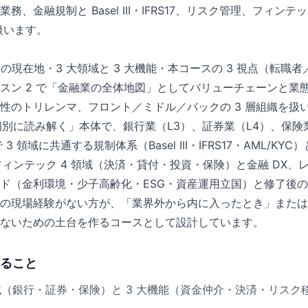
、金融規制と Basel III・IFRS17、リスク管理、フィンテ
扱います。
業の現在地・3 大領域と 3 大機能・本コースの 3 視点（転職
スン 2 で「金融業の全体地図」としてバリューチェーンと業
性のトリレンマ、フロント／ミドル／バックの 3 層組織を扱い
を個別に読み解く」本体で、銀行業（L3）、証券業（L4）、保険
 3 領域に共通する規制体系（Basel III・IFRS17・AML/K
フィンテック 4 領域（決済・貸付・投資・保険）と金融 DX、レッス
ド（金利環境・少子高齢化・ESG・資産運用立国）と修了後
の現場経験がない方が、「業界外から内に入ったとき」または
ないための土台を作るコースとして設計しています。
ること
領域（銀行・証券・保険）と 3 大機能（資金仲介・決済・リス