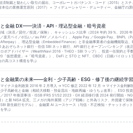
査、経済制裁と疑わしい取引の届出、コーポレートガバナンス・コード（2015）とス
顧客本位の業務運営原則（2017）＝ フィデューシャリー・デューティー、金融庁の
と金融 DX——決済・API・埋込型金融・暗号資産
領域（決済／貸付／投資／保険）、キャッシュレス比率（2024 年約 39 %、2026 年 4
 ／楽天ペイ／d 払い／au PAY ／メルペイ）、Apple Pay ／Google Pay、BNPL
Afterpay）、埋込型金融（Embedded Finance）と非金融事業者の金融機能取込、BaaS
 GMO あおぞらネット銀行・住信 SBI ネット銀行、API 銀行とオープンバンキング（改
ボアドバイザー（WealthNavi 2016・THEO・SBI ラップ）、投資一任契約
0「仮想通貨」→「暗号資産」）、DeFi と STO と NFT、CBDC（日銀パイロット実験
送金の高コスト構造を学ぶ
と金融業の未来——金利・少子高齢・ESG・修了後の継続学
ス金利政策 2016 年 2 月導入 → YCC 修正 2022 年 12 月 → マイナス金利解除 2
少子高齢化と金融（相続大移動・預金流出・地銀再編・ゆうちょ改革）、ESG 投資
設立／2017 年推奨事項・ISSB IFRS S1/S2 2023・GX 経済移行債 2024 発行開
12 月）と新 NISA 拡充、三メガの海外展開（アジア戦略）と外為リスク、外貨建て
SBI 新生銀行モデル）、金融業 AI ユースケース（与信・不正検知・チャットボッ
向を学ぶ
ト