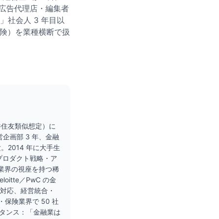
・広告代理店・編集者
社会人 3 年目以
保険）を業種横断で扱
井住友類似想定）に
営企画部 3 年、金融
2014 年に大手生
プロダクト戦略・ア
両業界の視座を持つ稀
itte／PwC の金
制対応、経営統合・
・保険業界で 50 社
スタンス：「金融業は