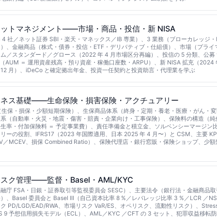
ットマネジメント——市場・商品・投信・新 NISA
4 社／ネット証券 SBI・楽天・マネックス／IB 専業）、3 業務（ブローカレッジ・I
）、金融商品（株式・債券・投信・ETF・デリバティブ・仕組債）、市場（プライマリ
／スタンダード／グロース（2022 年 4 月市場区分再編）、投信の 5 分類、公募 
I（AUM ＝ 運用資産残高・預り資産・稼働口座数・ARPU）、新 NISA 拡充（2024
年 12 月）、iDeCo と確定拠出年金、投資一任契約と投資助言・代理業を学ぶ
ジネス基礎——生命保険・損害保険・アクチュアリー
類（生保・損保・少額短期保険）、生保商品体系（終身・定期・養老・医療・がん・
系（自動車・火災・地震・傷害・賠責・企業向け・工事保険）、保険料の構造（純保
生率・付加保険料 ＝ 予定事業費）、責任準備金と積立金、ソルベンシーマージン比率
の役割、IFRS17（2023 年国際適用、日本 2025 年 4 月〜）と CSM、主要 K
／EV／MCEV、損保 Combined Ratio）、保険代理店・銀行窓販・保険ショップ、
ク管理——監督・Basel・AML/KYC
融庁 FSA・日銀・証券取引等監視委員会 SESC）、主要法令（銀行法・金融商品
Basel 委員会と Basel III（自己資本比率 8 %／レバレッジ比率 3 %／LCR ／
PD/LGD/EAD/RWA、市場リスク VaR/ES、オペリスク、流動性リスク）、Stress Tes
t、IFRS 9 予想信用損失モデル（ECL）、AML／KYC ／CFT の 3 セット、犯罪収益移転