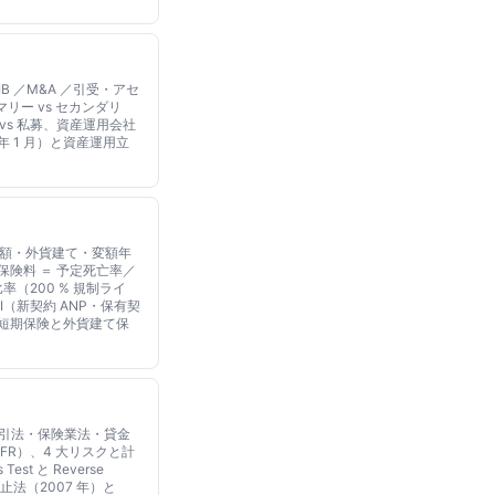
B ／M&A ／引受・アセ
ー vs セカンダリ
vs 私募、資産運用会社
 年 1 月）と資産運用立
変額・外貨建て・変額年
険料 ＝ 予定死亡率／
（200 % 規制ライ
PI（新契約 ANP・保有契
少額短期保険と外貨建て保
取引法・保険業法・貸金
NSFR）、4 大リスクと計
t と Reverse
防止法（2007 年）と