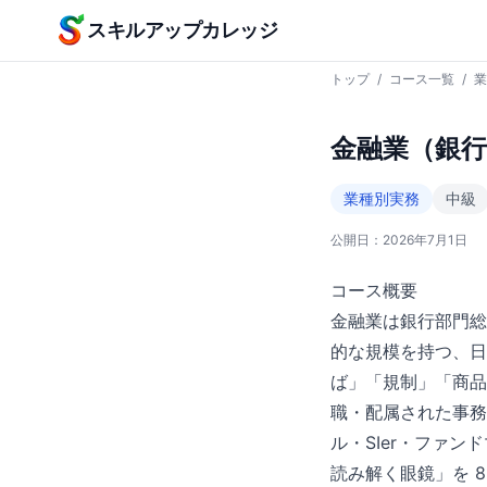
本文へスキップ
スキルアップカレッジ
トップ
/
コース一覧
/
業
金融業（銀
業種別実務
中級
公開日：
2026年7月1日
コース概要
金融業は銀行部門総資
的な規模を持つ、日
ば」「規制」「商品
職・配属された事務
ル・SIer・ファ
読み解く眼鏡」を 