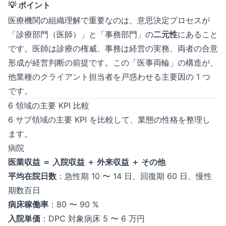
💡 ポイント
医療機関の組織理解で重要なのは、意思決定プロセスが
「診療部門（医師）」と「事務部門」の
二元性
にあること
です。医師は診療の権威、事務は経営の実務、両者の合意
形成が経営判断の前提です。この「医事両輪」の構造が、
他業種のクライアント担当者を戸惑わせる主要因の 1 つ
です。
6 領域の主要 KPI 比較
6 サブ領域の主要 KPI を比較して、業態の性格を整理し
ます。
病院
医業収益 ＝ 入院収益 ＋ 外来収益 ＋ その他
平均在院日数
：急性期 10 〜 14 日、回復期 60 日、慢性
期数百日
病床稼働率
：80 〜 90 %
入院単価
：DPC 対象病床 5 〜 6 万円