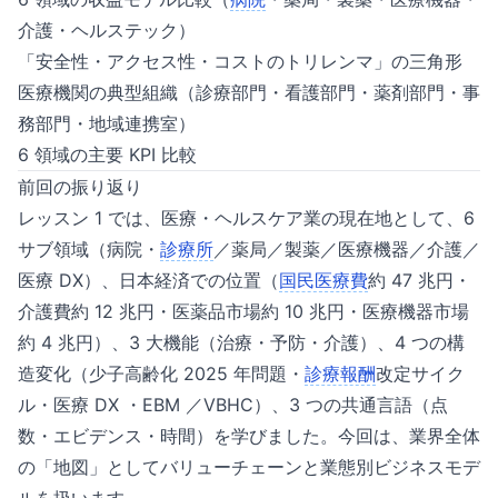
介護・ヘルステック）
「安全性・アクセス性・コストのトリレンマ」の三角形
医療機関の典型組織（診療部門・看護部門・薬剤部門・事
務部門・地域連携室）
6 領域の主要 KPI 比較
前回の振り返り
レッスン 1 では、医療・ヘルスケア業の現在地として、6
サブ領域（病院・
診療所
／薬局／製薬／医療機器／介護／
医療 DX）、日本経済での位置（
国民医療費
約 47 兆円・
介護費約 12 兆円・医薬品市場約 10 兆円・医療機器市場
約 4 兆円）、3 大機能（治療・予防・介護）、4 つの構
造変化（少子高齢化 2025 年問題・
診療報酬
改定サイク
ル・医療 DX ・EBM ／VBHC）、3 つの共通言語（点
数・エビデンス・時間）を学びました。今回は、業界全体
の「地図」としてバリューチェーンと業態別ビジネスモデ