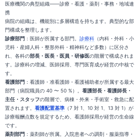
医療機関の典型組織——診療・看護・薬剤・事務・地域連
携
病院の組織は、機能別に多層構造を持ちます。典型的な部
門構成を整理します。
診療部門
：医師が所属する部門。
診療科
（内科・外科・小
児科・産婦人科・整形外科・精神科など多数）に区分さ
れ、各科の
部長・医長・医員・研修医
の階層で構成されま
す。診療科の増減、医師採用、専門医育成が経営の中核で
す。
看護部門
：看護師・准看護師・看護補助者が所属する最大
部門（病院職員の 40 〜 50 %）。
看護部長・看護師長・
主任・スタッフ
の階層で、病棟・外来・手術室・救急に配
置されます。
看護配置基準
（7 対 1、10 対 1、13 対 1）が
診療報酬点数を規定するため、看護師採用が経営の生命線
です。
薬剤部門
：薬剤師が所属。入院患者への調剤・服薬指導・