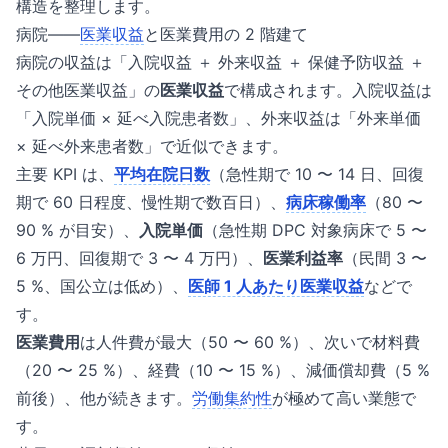
構造を整理します。
病院——
医業収益
と医業費用の 2 階建て
病院の収益は「入院収益 ＋ 外来収益 ＋ 保健予防収益 ＋
その他医業収益」の
医業収益
で構成されます。入院収益は
「入院単価 × 延べ入院患者数」、外来収益は「外来単価
× 延べ外来患者数」で近似できます。
主要 KPI は、
平均在院日数
（急性期で 10 〜 14 日、回復
期で 60 日程度、慢性期で数百日）、
病床稼働率
（80 〜
90 % が目安）、
入院単価
（急性期 DPC 対象病床で 5 〜
6 万円、回復期で 3 〜 4 万円）、
医業利益率
（民間 3 〜
5 %、国公立は低め）、
医師 1 人あたり医業収益
などで
す。
医業費用
は人件費が最大（50 〜 60 %）、次いで材料費
（20 〜 25 %）、経費（10 〜 15 %）、減価償却費（5 %
前後）、他が続きます。
労働集約性
が極めて高い業態で
す。