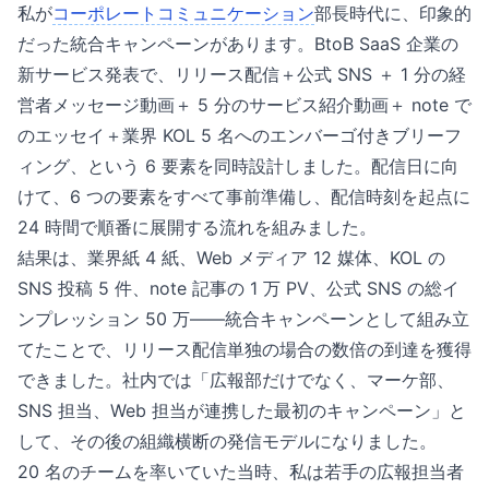
私が
コーポレートコミュニケーション
部長時代に、印象的
だった統合キャンペーンがあります。BtoB SaaS 企業の
新サービス発表で、リリース配信＋公式 SNS ＋ 1 分の経
営者メッセージ動画＋ 5 分のサービス紹介動画＋ note で
のエッセイ＋業界 KOL 5 名へのエンバーゴ付きブリーフ
ィング、という 6 要素を同時設計しました。配信日に向
けて、6 つの要素をすべて事前準備し、配信時刻を起点に
24 時間で順番に展開する流れを組みました。
結果は、業界紙 4 紙、Web メディア 12 媒体、KOL の
SNS 投稿 5 件、note 記事の 1 万 PV、公式 SNS の総イ
ンプレッション 50 万——統合キャンペーンとして組み立
てたことで、リリース配信単独の場合の数倍の到達を獲得
できました。社内では「広報部だけでなく、マーケ部、
SNS 担当、Web 担当が連携した最初のキャンペーン」と
して、その後の組織横断の発信モデルになりました。
20 名のチームを率いていた当時、私は若手の広報担当者