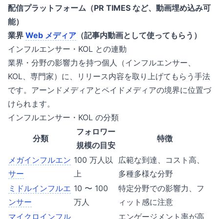
配信プラットフォーム（PR TIMES など、動画埋め込み可
能）
業界
Web メディア
（記事内動画として使ってもらう）
インフルエンサー・KOL との連動
業界・分野の影響力を持つ個人（インフルエンサー、
KOL、専門家）に、リリース内容を取り上げてもらう手法
です。アーンドメディアとペイドメディアの境界に位置づ
けられます。
インフルエンサー・KOL の分類
フォロワー
分類
特徴
規模の目安
メガインフルエン
100 万人以
広範な到達、コスト高、
サー
上
多種多様な分野
ミドルインフルエ
10 〜 100
特定分野での影響力、フ
ンサー
万人
ィット感に注意
マイクロインフル
エンゲージメント率が高