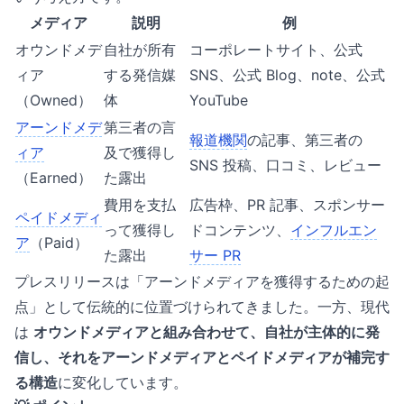
メディア
説明
例
オウンドメデ
自社が所有
コーポレートサイト、公式
ィア
する発信媒
SNS、公式 Blog、note、公式
（Owned）
体
YouTube
アーンドメデ
第三者の言
報道機関
の記事、第三者の
ィア
及で獲得し
SNS 投稿、口コミ、レビュー
（Earned）
た露出
費用を支払
広告枠、PR 記事、スポンサー
ペイドメディ
って獲得し
ドコンテンツ、
インフルエン
ア
（Paid）
た露出
サー PR
プレスリリースは「アーンドメディアを獲得するための起
点」として伝統的に位置づけられてきました。一方、現代
は
オウンドメディアと組み合わせて、自社が主体的に発
信し、それをアーンドメディアとペイドメディアが補完す
る構造
に変化しています。