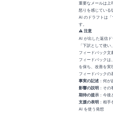
重要なメールは上
怒りを感じている
AI のドラフト
す。
⚠️ 注意
AI が出した返
「下訳として使い
フィードバック文
フィードバックは
を保ち、改善を実
フィードバックの
事実の記述
：何が
影響の説明
：その
期待の提示
：今後
支援の表明
：相手
AI を使う発想