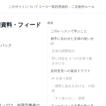
このサイトについて
コース一覧
利用規約・二次創作ルール
目次
明資料・フィード
このレッスンで学ぶこと
相手に合わせた文体の使い分
け
ドバック
文体の調整指示
同じ内容を 3 つの文体で書
き分ける
反対意見への返信ドラフト
AI を使う発想
「感情と論点を分ける」の効
果
「すぐ送らない」習慣
スンでは、知識労働者の
フィードバック文書の作り方