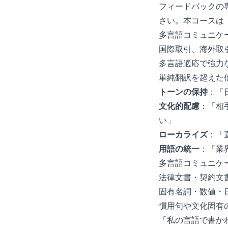
フィードバックの
さい。本コースは「
多言語コミュニケ
国際取引、海外取
多言語適応で強力
単純翻訳を超えた
トーンの保持
：「
文化的配慮
：「相
い」
ローカライズ
：「
用語の統一
：「業
多言語コミュニケ
法律文書・契約文
固有名詞・数値・日
慣用句や文化固有
「私の言語で書か