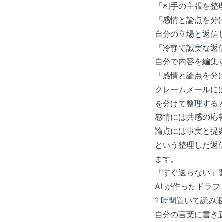
「相手の主張を整
「感情と論点を分
自分の立場と返信
「冷静で誠実な返
自分で内容を編集
「感情と論点を分
クレームメールに
を分けて整理する
感情には共感の応
論点には事実と提
という整理した返
ます。
「すぐ送らない」
AI が作ったドラ
1 時間置いて読み
自分の言葉に書き