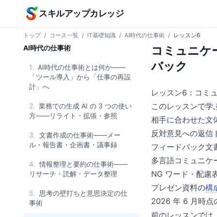
本文へスキップ
スキルアップカレッジ
トップ
/
コース一覧
/
IT基礎知識
/
AI時代の仕事術
/
レッスン6
AI時代の仕事術
コミュニケ
バック
1.
AI時代の仕事術とは何か——
「ツール導入」から「仕事の再設
計」へ
レッスン6：コミ
このレッスンで学
2.
業務での生成 AI の 3 つの使い
方——リライト・拡張・参照
相手に合わせた文体
反対意見への返信ド
3.
文書作成の仕事術——メー
ル・報告書・企画書・議事録
フィードバック文
多言語コミュニケー
4.
情報整理と要約の仕事術——
NG ワード・配
リサーチ・読解・データ整理
プレゼン資料の
構
5.
思考の壁打ちと意思決定の仕
2026 年 6 月時
事術
前のレッスンでは