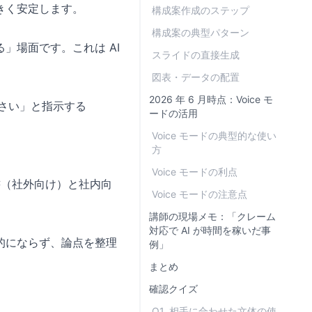
きく安定します。
構成案作成のステップ
構成案の典型パターン
」場面です。これは AI
スライドの直接生成
図表・データの配置
2026 年 6 月時点：Voice モ
ださい」と指示する
ードの活用
Voice モードの典型的な使い
方
Voice モードの利点
書（社外向け）と社内向
Voice モードの注意点
講師の現場メモ：「クレーム
対応で AI が時間を稼いだ事
的にならず、論点を整理
例」
まとめ
確認クイズ
Q1. 相手に合わせた文体の使