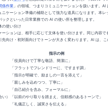
関係作業
」の領域、つまりコミュニケーションを扱います。AI
ュニケーション準備の補助として強力な道具になります。本レ
ックといった日常業務での AI の使い所を整理します。
体の使い分け
ケーションは、相手に応じて文体を使い分けます。同じ内容で
引先向け・初対面向けでトーンが大きく変わります。AI は、
指示の例
「役員向けで丁寧な敬語、簡潔に」
「フラットでフレンドリーに、ですます調」
「指示が明確で、励ましの一言を添えて」
「親しみを込めつつ、丁寧に」
「自己紹介を含み、フォーマルに」
合い）
「以前のやり取りを踏まえ、信頼感のあるトーンで」
「礼儀正しく、誠実さを伝える」