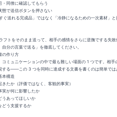
司・同僚に確認してもらう
状態で送信ボタンを押さない
は「すぐ送れる完成品」ではなく「冷静になるための一次素材」
信ドラフトをそのまま送って、相手の感情をさらに逆撫でする失
、自分の言葉で送る」を徹底してください。
書の作り方
、コミュニケーションの中で最も難しい場面の 1 つです。相手
現する——この 3 つを同時に達成する文書を書くのは簡単では
基本構造
起きたか（評価ではなく、客観的事実）
事実が何に影響したか
どうあってほしいか
をどう支援するか