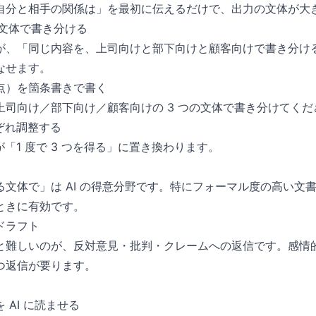
自分と相手の関係は」を最初に伝えるだけで、出力の文体が大
の文体で書き分ける
が、「同じ内容を、上司向けと部下向けと顧客向けで書き分ける
なせます。
点）を箇条書きで書く
上司向け／部下向け／顧客向けの 3 つの文体で書き分けてく
ぞれ調整する
が「1 度で 3 つを得る」に置き換わります。
る文体で」は AI の得意分野です。特にフォーマル度の高い文
ときに有効です。
ドラフト
と難しいのが、反対意見・批判・クレームへの返信です。感情
つ返信が要ります。
 AI に読ませる