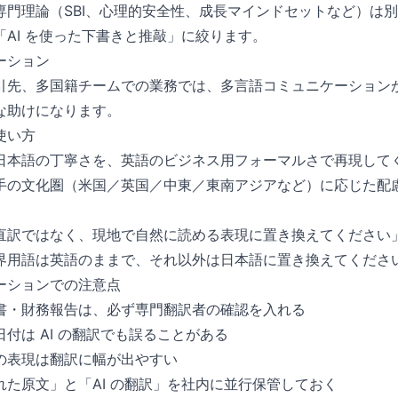
専門理論（SBI、心理的安全性、成長マインドセットなど）は
AI を使った下書きと推敲」に絞ります。
ーション
引先、多国籍チームでの業務では、多言語コミュニケーションが
な助けになります。
使い方
日本語の丁寧さを、英語のビジネス用フォーマルさで再現して
手の文化圏（米国／英国／中東／東南アジアなど）に応じた配
直訳ではなく、現地で自然に読める表現に置き換えてください
界用語は英語のままで、それ以外は日本語に置き換えてくださ
ーションでの注意点
書・財務報告は、必ず専門翻訳者の確認を入れる
付は AI の翻訳でも誤ることがある
の表現は翻訳に幅が出やすい
れた原文」と「AI の翻訳」を社内に並行保管しておく