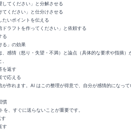
理してください」と分解させる
けてください」と仕分けさせる
したいポイントを伝える
信ドラフトを作ってください」と依頼する
する
ける」の効果
は、感情（怒り・失望・不満）と論点（具体的な要求や指摘）
と、
答を返す
案で応える
信が作れます。AI はこの整理が得意で、自分が感情的になっ
習慣
フトを、すぐに送らないことが重要です。
返す
直す