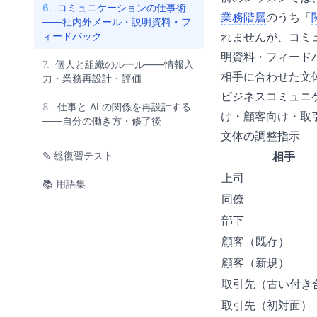
6.
コミュニケーションの仕事術
業務階層
のうち「
——社内外メール・説明資料・フ
ィードバック
れませんが、コミ
明資料・フィードバ
7.
個人と組織のルール——情報入
相手に合わせた文
力・業務再設計・評価
ビジネスコミュニ
8.
仕事と AI の関係を再設計する
け・顧客向け・取
——自分の働き方・修了後
文体の調整指示
✎ 総復習テスト
相手
上司
📚 用語集
同僚
部下
顧客（既存）
顧客（新規）
取引先（古い付き
取引先（初対面）