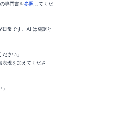
別の専門書を
参照
してくだ
日常です。AI は翻訳と
ください」
慮表現を加えてくださ
」
い」