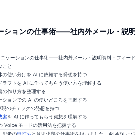
ーションの仕事術——社内外メール・説
ュニケーションの仕事術——社内外メール・説明資料・フィー
ぶこと
の使い分けを AI に依頼する発想を持つ
ラフトを AI に作ってもらう使い方を理解する
書の作り方を整理する
ションでの AI の使いどころを把握する
慮表現のチェックの発想を持つ
成案
を AI に作ってもらう発想を理解する
点の Voice モードの活用法を把握する
、思考の
壁打ち
と意思決定の仕事術を扱いました。今回のレッ