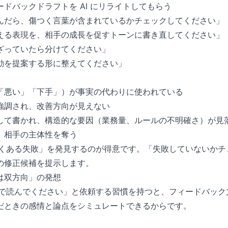
ドバックドラフトを AI にリライトしてもらう
んだら、傷つく言葉が含まれているかチェックしてください」
える表現を、相手の成長を促すトーンに書き直してください」
ざっていたら分けてください」
動を提案する形に整えてください」
「悪い」「下手」）が事実の代わりに使われている
強調され、改善方向が見えない
して書かれ、構造的な要因（業務量、ルールの不明確さ）が見
、相手の主体性を奪う
「よくある失敗」を発見するのが得意です。「失敗していないか
の修正候補を提示します。
は双方向」の発想
立場で読んでください」と依頼する習慣を持つと、フィードバッ
だときの感情と論点をシミュレートできるからです。