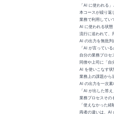
「AI に使われる」
本コースが繰り返し
業務で利用してい
AI に使われる状態
流行に追われて、
AI の出力を無批
「AI が言ってい
自分の業務プロセ
同僚や上司に「自分
AI を使いこなす状
業務上の課題から逆
AI の出力を一次
「AI が出した答
業務プロセスそのも
「使えなかった経
両者の違いは、A