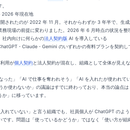
す。
 2026 年現在地
般公開されたのが 2022 年 11 月。それからわずか 3 年半で、生
務現場の前提に変わりました。2026 年 6 月時点の状況を
、社内向けに何らかの
法人契約版
AI を導入している
atGPT・Claude・Gemini のいずれかの有料プランを契
 利用が
個人契約
と法人契約が混在し、組織として全体が見えない
になった」「AI で仕事を奪われそう」「AI を入れたが使われ
を使うか使わないか」の議論はすでに終わっており、本当の論点
うか」に移っています。
 を入れていない」と言う組織でも、社員個人が ChatGPT の
いです。問題は「使っているかどうか」ではなく「使い方が組