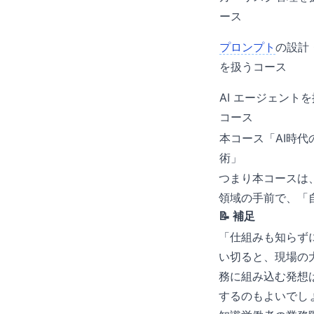
ース
プロンプト
の設計
を扱うコース
AI エージェント
コース
本コース「AI時代
術」
つまり本コースは
領域の手前で、「自
📝 補足
「仕組みも知らず
い切ると、現場の
務に組み込む発想
するのもよいでし