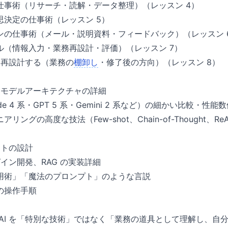
仕事術（リサーチ・読解・データ整理）（レッスン 4）
思決定の仕事術（レッスン 5）
ンの仕事術（メール・説明資料・フィードバック）（レッスン 
ル（情報入力・業務再設計・評価）（レッスン 7）
係を再設計する（業務の
棚卸し
・修了後の方向）（レッスン 8）
み・モデルアーキテクチャの詳細
e 4 系・GPT 5 系・Gemini 2 系など）の細かい比較・性能
グの高度な技法（Few-shot、Chain-of-Thought、ReAct、F
ントの設計
グイン開発、RAG の実装詳細
用術」「魔法のプロンプト」のような言説
の操作手順
 AI を「特別な技術」ではなく「業務の道具として理解し、自