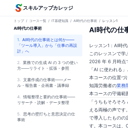
本文へスキップ
スキルアップカレッジ
トップ
/
コース一覧
/
IT基礎知識
/
AI時代の仕事術
/
レッスン1
AI時代の仕事術
AI時代の
1.
AI時代の仕事術とは何か——
レッスン1：AI
「ツール導入」から「仕事の再設
計」へ
このレッスンで学
2026 年 6 月
2.
業務での生成 AI の 3 つの使い
方——リライト・拡張・参照
「AI に使われる
本コースの位置づけ
3.
文書作成の仕事術——メー
知識労働者の
業務
ル・報告書・企画書・議事録
本コースの守備範
4.
情報整理と要約の仕事術——
「うちもそろそろ 
リサーチ・読解・データ整理
える両極の声です
5.
思考の壁打ちと意思決定の仕
で導入したものの
事術
す。本コースは、Cha