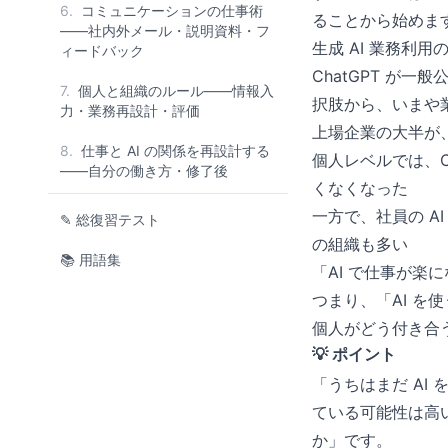
6.
コミュニケーションの仕事術
ることから始めま
——社内外メール・説明資料・フ
生成 AI 業務利用の
ィードバック
ChatGPT が一
7.
個人と組織のルール——情報入
択肢から、いまや業
力・業務再設計・評価
上場企業の大半が
8.
仕事と AI の関係を再設計する
個人レベルでは、Ch
——自分の働き方・修了後
くなくなった
一方で、社員の AI
✎ 総復習テスト
の組織も多い
📚 用語集
「AI で仕事が楽
つまり、「AI 
個人がどう付き合
💡 ポイント
「うちはまだ AI
ている可能性は高
か」です。