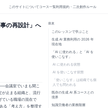
このサイトについて
コース一覧
利用規約・二次創作ルール
目次
仕事の再設計」へ
このレッスンで学ぶこと
生成 AI 業務利用の 2026 年
現在地
「AI に使われる」と「AI を
使いこなす」
AI に使われる状態
AI を使いこなす状態
「使いこなす」は組織でも個
人でも問われる
」——会議室でいまも聞こ
定が止まる組織と、流行
既存の生成 AI 系コースとの
境界
げている職場の混在で
知識労働者の業務階層
ある「考え方」を整理す