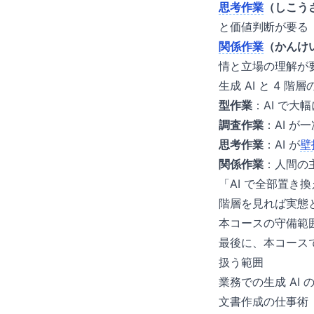
思考作業
（しこう
と価値判断が要る
関係作業
（かんけ
情と立場の理解が
生成 AI と 4 階
型作業
：AI で大
調査作業
：AI 
思考作業
：AI が
壁
関係作業
：人間の
「AI で全部置き
階層を見れば実態
本コースの守備範
最後に、本コース
扱う範囲
業務での生成 AI 
文書作成の仕事術