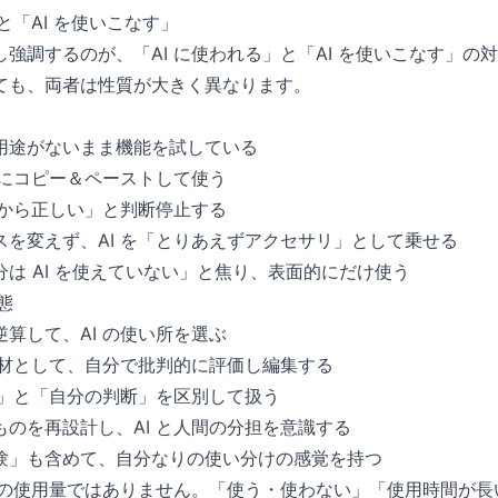
と「AI を使いこなす」
強調するのが、「AI に使われる」と「AI を使いこなす」の対比
ても、両者は性質が大きく異なります。
用途がないまま機能を試している
判にコピー＆ペーストして使う
るから正しい」と判断停止する
スを変えず、AI を「とりあえずアクセサリ」として乗せる
は AI を使えていない」と焦り、表面的にだけ使う
態
算して、AI の使い所を選ぶ
素材として、自分で批判的に評価し編集する
え」と「自分の判断」を区別して扱う
のを再設計し、AI と人間の分担を意識する
験」も含めて、自分なりの使い分けの感覚を持つ
I の使用量ではありません。「使う・使わない」「使用時間が