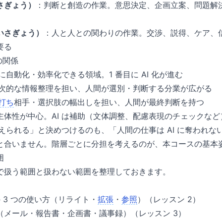
さぎょう）
：判断と創造の作業。意思決定、企画立案、問題解
いさぎょう）
：人と人との関わりの作業。交渉、説得、ケア、
要る
層の関係
幅に自動化・効率化できる領域。1 番目に AI 化が進む
が一次的な情報整理を担い、人間が選別・判断する分業が広がる
打ち
相手・選択肢の幅出しを担い、人間が最終判断を持つ
主体性が中心。AI は補助（文体調整、配慮表現のチェックな
換えられる」と決めつけるのも、「人間の仕事は AI に奪われな
と合いません。階層ごとに分担を考えるのが、本コースの基本
囲
で扱う範囲と扱わない範囲を整理しておきます。
の 3 つの使い方（リライト・
拡張
・
参照
）（レッスン 2）
（メール・報告書・企画書・議事録）（レッスン 3）