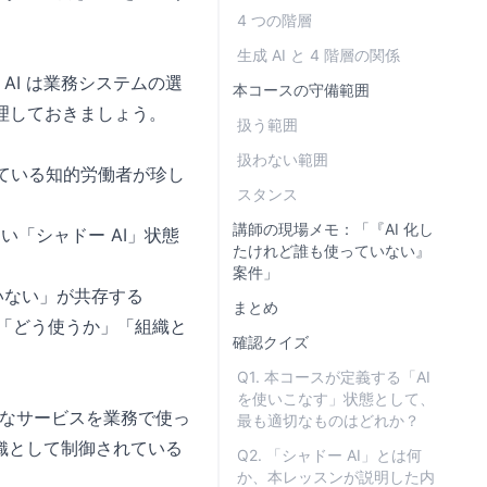
4 つの階層
生成 AI と 4 階層の関係
成 AI は業務システムの選
本コースの守備範囲
整理しておきましょう。
扱う範囲
扱わない範囲
約している知的労働者が珍し
スタンス
講師の現場メモ：「『AI 化し
「シャドー AI」状態
たけれど誰も使っていない』
案件」
ていない」が共存する
まとめ
は「どう使うか」「組織と
確認クイズ
Q1. 本コースが定義する「AI
を使いこなす」状態として、
ようなサービスを業務で使っ
最も適切なものはどれか？
織として制御されている
Q2. 「シャドー AI」とは何
か、本レッスンが説明した内