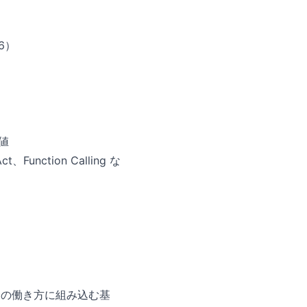
6）
数値
unction Calling な
分の働き方に組み込む基