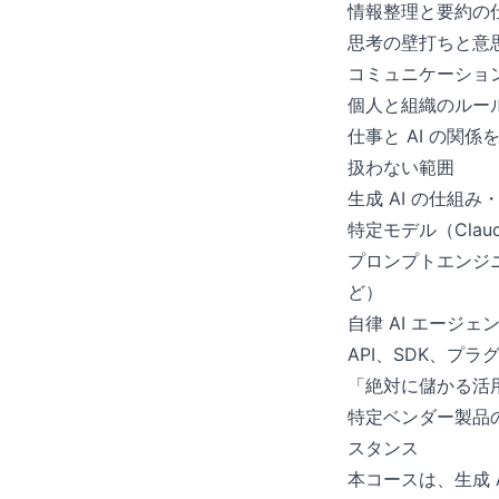
情報整理と要約の
思考の壁打ちと意
コミュニケーショ
個人と組織のルー
仕事と AI の関
扱わない範囲
生成 AI の仕組
特定モデル（Claud
プロンプトエンジニアリン
ど）
自律 AI エージェ
API、SDK、プラ
「絶対に儲かる活
特定ベンダー製品
スタンス
本コースは、生成