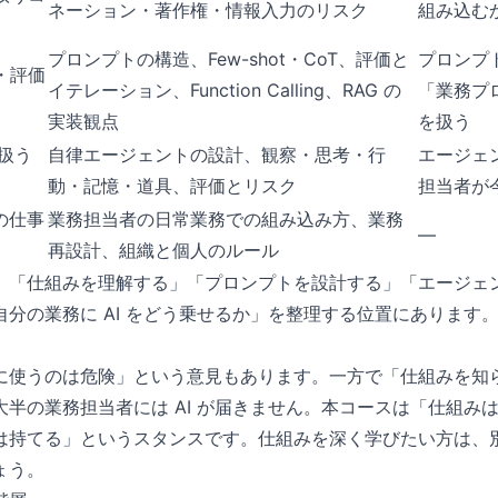
ネーション・著作権・情報入力のリスク
組み込む
プロンプトの構造、Few-shot・CoT、評価と
プロンプ
・評価
イテレーション、Function Calling、RAG の
「業務プ
実装観点
を扱う
を扱う
自律エージェントの設計、観察・思考・行
エージェ
動・記憶・道具、評価とリスク
担当者が今
の仕事
業務担当者の日常業務での組み込み方、業務
—
再設計、組織と個人のルール
、「仕組みを理解する」「プロンプトを設計する」「エージェ
分の業務に AI をどう乗せるか」を整理する位置にあります
に使うのは危険」という意見もあります。一方で「仕組みを知
大半の業務担当者には AI が届きません。本コースは「仕組み
は持てる」というスタンスです。仕組みを深く学びたい方は、
ょう。