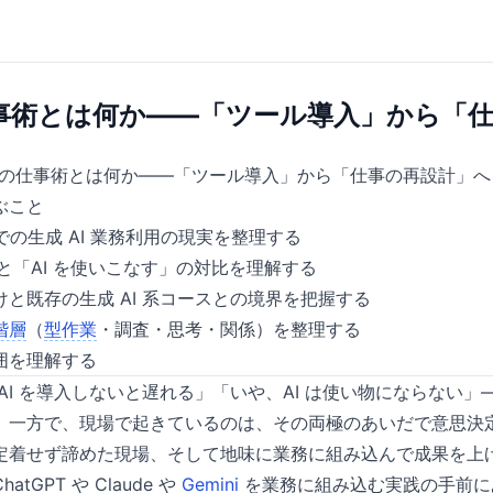
仕事術とは何か——「ツール導入」から「
時代の仕事術とは何か——「ツール導入」から「仕事の再設計」へ
ぶこと
時点での生成 AI 業務利用の現実を整理する
」と「AI を使いこなす」の対比を理解する
と既存の生成 AI 系コースとの境界を把握する
階層
（
型作業
・調査・思考・関係）を整理する
囲を理解する
AI を導入しないと遅れる」「いや、AI は使い物にならない
。一方で、現場で起きているのは、その両極のあいだで意思決
定着せず諦めた現場、そして地味に業務に組み込んで成果を上
tGPT や Claude や
Gemini
を業務に組み込む実践の手前に