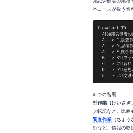
知識労働者の業務
本コースが扱う業
flowchart TD

  A[知識労働者の業
  A --> C[調査作
  A --> D[思考作
  A --> E[関係作
  B --> B1[
  C --> C1[
  D --> D1[意
  E --> E1[交
4 つの階層
型作業（けいさぎ
タ転記など。比較
調査作業
（ちょう
析など。情報の取