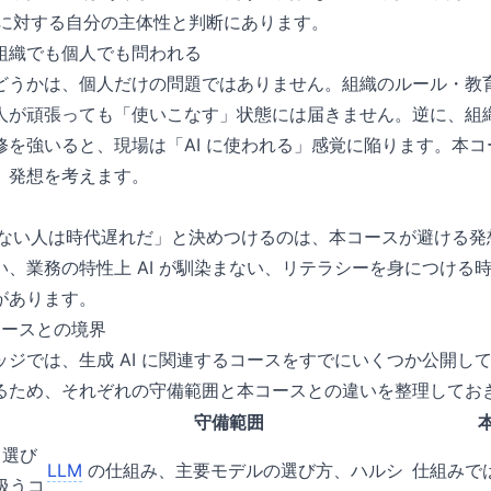
 に対する自分の主体性と判断にあります。
組織でも個人でも問われる
どうかは、個人だけの問題ではありません。組織のルール・教
人が頑張っても「使いこなす」状態には届きません。逆に、組
修を強いると、現場は「AI に使われる」感覚に陥ります。本
」発想を考えます。
なせない人は時代遅れだ」と決めつけるのは、本コースが避ける
い、業務の特性上 AI が馴染まない、リテラシーを身につける
があります。
系コースとの境界
ッジでは、生成 AI に関連するコースをすでにいくつか公開し
るため、それぞれの守備範囲と本コースとの違いを整理してお
守備範囲
・選び
LLM
の仕組み、主要モデルの選び方、ハルシ
仕組みで
扱うコ