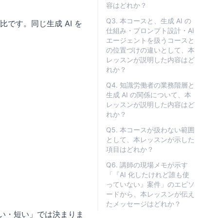
容はどれか？
Q3. 本コースと、生成 AI の
です。同じ生成 AI を
仕組み・プロンプト設計・AI
エージェントを扱うコースと
の位置づけの違いとして、本
レッスンが説明した内容はど
れか？
Q4. 知識労働者の業務階層と
生成 AI の関係について、本
レッスンが説明した内容はど
れか？
Q5. 本コースが扱わない範囲
として、本レッスンが示した
項目はどれか？
Q6. 講師の現場メモが示す
「『AI 化したけれど誰も使
っていない』案件」のエピソ
ードから、本レッスンが伝え
たメッセージはどれか？
長い・短い」では決まりま