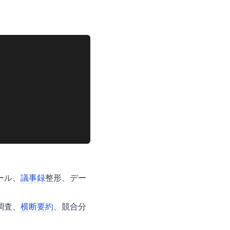
ール、
議事録
整形、デー
調査、
横断要約
、競合分