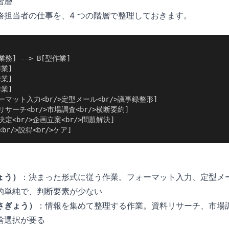
階層
務担当者の仕事を、4 つの階層で整理しておきます。
務] --> B[型作業]

業]

業]

業]

フォーマット入力<br/>定型メール<br/>議事録整形]

資料リサーチ<br/>市場調査<br/>横断要約]

思決定<br/>企画立案<br/>問題解決]

渉<br/>説得<br/>ケア]
ょう）
：決まった形式に従う作業。フォーマット入力、定型メ
的単純で、判断要素が少ない
さぎょう）
：情報を集めて整理する作業。資料リサーチ、市場
捨選択が要る