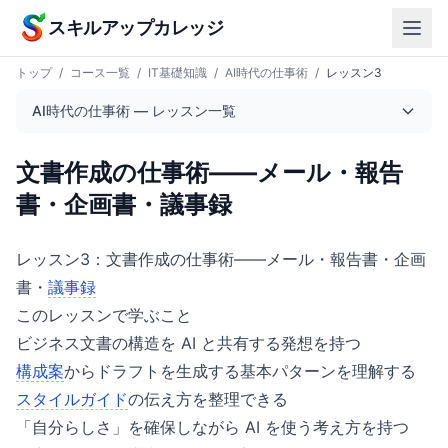
本文へスキップ
スキルアップカレッジ
トップ
/
コース一覧
/
IT基礎知識
/
AI時代の仕事術
/
レッスン3
AI時代の仕事術 — レッスン一覧
文書作成の仕事術——メール・報告
書・企画書・議事録
レッスン3：文書作成の仕事術——メール・報告書・企画
書・
議事録
このレッスンで学ぶこと
ビジネス文書の構造を AI と共有する発想を持つ
構成案
からドラフトを生成する基本パターンを理解する
スタイルガイド
の伝え方を整理できる
「自分らしさ」を確保しながら AI を使う考え方を持つ