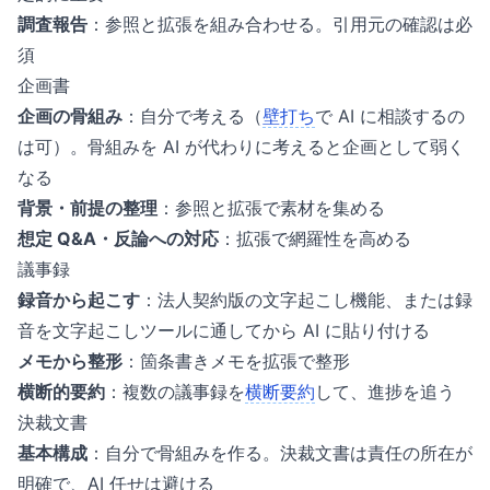
調査報告
：参照と拡張を組み合わせる。引用元の確認は必
須
企画書
企画の骨組み
：自分で考える（
壁打ち
で AI に相談するの
は可）。骨組みを AI が代わりに考えると企画として弱く
なる
背景・前提の整理
：参照と拡張で素材を集める
想定 Q&A・反論への対応
：拡張で網羅性を高める
議事録
録音から起こす
：法人契約版の文字起こし機能、または録
音を文字起こしツールに通してから AI に貼り付ける
メモから整形
：箇条書きメモを拡張で整形
横断的要約
：複数の議事録を
横断要約
して、進捗を追う
決裁文書
基本構成
：自分で骨組みを作る。決裁文書は責任の所在が
明確で、AI 任せは避ける