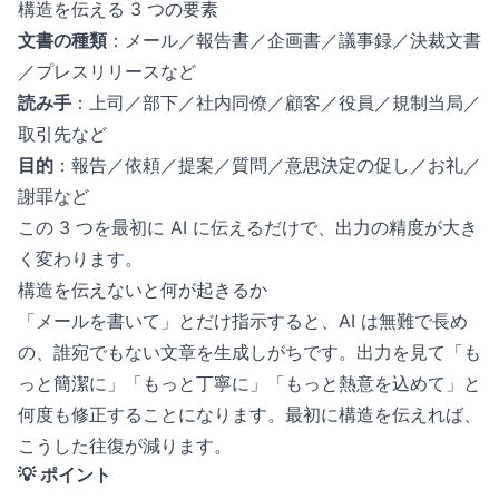
構造を伝える 3 つの要素
文書の種類
：メール／報告書／企画書／議事録／決裁文書
／プレスリリースなど
読み手
：上司／部下／社内同僚／顧客／役員／規制当局／
取引先など
目的
：報告／依頼／提案／質問／意思決定の促し／お礼／
謝罪など
この 3 つを最初に AI に伝えるだけで、出力の精度が大き
く変わります。
構造を伝えないと何が起きるか
「メールを書いて」とだけ指示すると、AI は無難で長め
の、誰宛でもない文章を生成しがちです。出力を見て「も
っと簡潔に」「もっと丁寧に」「もっと熱意を込めて」と
何度も修正することになります。最初に構造を伝えれば、
こうした往復が減ります。
💡 ポイント