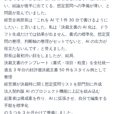
い、結論が後半に出てくる、想定質問への準備が薄い、と
問題が並んでいました。
経営企画部長は「これを AI で 1 件 30 分で書けるように
したい」と言いました。私は「決裁文書の AI 化は、ドラ
フト生成だけでは効果が出ません。書式の標準化、想定質
問の整理、判断軸の整理がセットでないと、AI の出力が
役立たないんです」と答えました。
部長は最初渋い顔をしましたが、結局、
決裁文書のテンプレート（書式・項目・粒度）を全社統一
過去 3 年分の好評価決裁文書 50 件をスタイル例として
整理
経営層が決裁時に聞く想定質問リストを部門別に作成
法人契約版 AI のプロジェクト機能に上記を組み込む
起案者は構成案を作り、AI に拡張させ、自分で編集する
手順を標準化
の 5 つを 3 か月かけて整備しました。