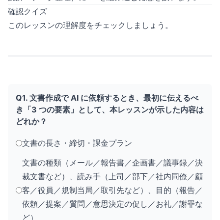
確認クイズ
このレッスンの理解度をチェックしましょう。
Q1. 文書作成で AI に依頼するとき、最初に伝えるべ
き「3 つの要素」として、本レッスンが示した内容は
どれか？
文書の長さ・締切・課金プラン
文書の種類（メール／報告書／企画書／議事録／決
裁文書など）、読み手（上司／部下／社内同僚／顧
客／役員／規制当局／取引先など）、目的（報告／
依頼／提案／質問／意思決定の促し／お礼／謝罪な
ど）