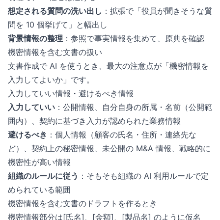
想定される質問の洗い出し
：拡張で「役員が聞きそうな質
問を 10 個挙げて」と幅出し
背景情報の整理
：参照で事実情報を集めて、原典を確認
機密情報を含む文書の扱い
文書作成で AI を使うとき、最大の注意点が「機密情報を
入力してよいか」です。
入力していい情報・避けるべき情報
入力していい
：公開情報、自分自身の所属・名前（公開範
囲内）、契約に基づき入力が認められた業務情報
避けるべき
：個人情報（顧客の氏名・住所・連絡先な
ど）、契約上の秘密情報、未公開の M&A 情報、戦略的に
機密性が高い情報
組織のルールに従う
：そもそも組織の AI 利用ルールで定
められている範囲
機密情報を含む文書のドラフトを作るとき
機密情報部分は[氏名]、[金額]、[製品名] のように仮名