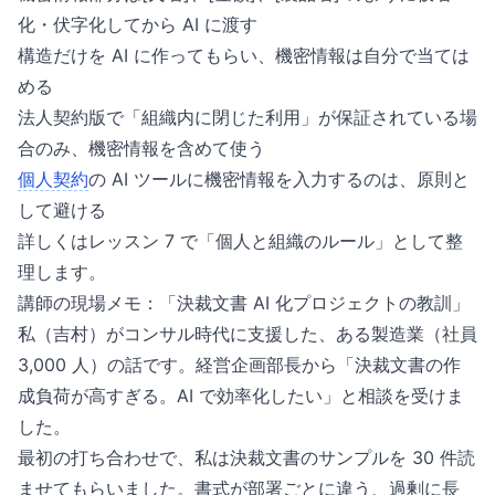
化・伏字化してから AI に渡す
構造だけを AI に作ってもらい、機密情報は自分で当ては
める
法人契約版で「組織内に閉じた利用」が保証されている場
合のみ、機密情報を含めて使う
個人契約
の AI ツールに機密情報を入力するのは、原則と
して避ける
詳しくはレッスン 7 で「個人と組織のルール」として整
理します。
講師の現場メモ：「決裁文書 AI 化プロジェクトの教訓」
私（吉村）がコンサル時代に支援した、ある製造業（社員
3,000 人）の話です。経営企画部長から「決裁文書の作
成負荷が高すぎる。AI で効率化したい」と相談を受けま
した。
最初の打ち合わせで、私は決裁文書のサンプルを 30 件読
ませてもらいました。書式が部署ごとに違う、過剰に長