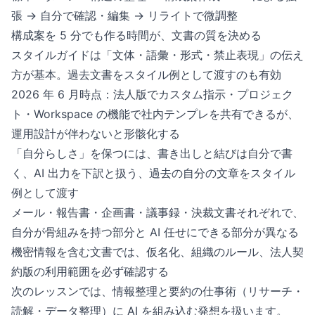
張 → 自分で確認・編集 → リライトで微調整
構成案を 5 分でも作る時間が、文書の質を決める
スタイルガイドは「文体・語彙・形式・禁止表現」の伝え
方が基本。過去文書をスタイル例として渡すのも有効
2026 年 6 月時点：法人版でカスタム指示・プロジェク
ト・Workspace の機能で社内テンプレを共有できるが、
運用設計が伴わないと形骸化する
「自分らしさ」を保つには、書き出しと結びは自分で書
く、AI 出力を下訳と扱う、過去の自分の文章をスタイル
例として渡す
メール・報告書・企画書・議事録・決裁文書それぞれで、
自分が骨組みを持つ部分と AI 任せにできる部分が異なる
機密情報を含む文書では、仮名化、組織のルール、法人契
約版の利用範囲を必ず確認する
次のレッスンでは、情報整理と要約の仕事術（リサーチ・
読解・データ整理）に AI を組み込む発想を扱います。