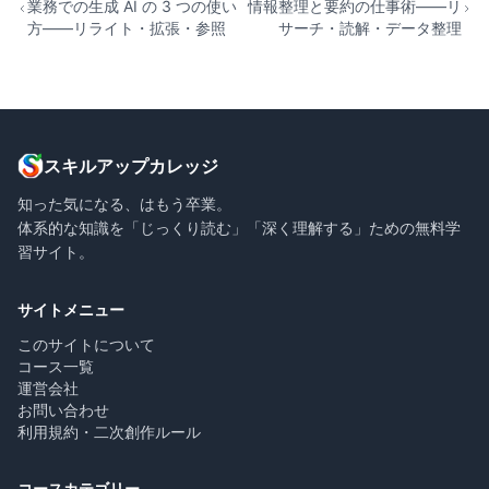
業務での生成 AI の 3 つの使い
情報整理と要約の仕事術——リ
方——リライト・拡張・参照
サーチ・読解・データ整理
スキルアップカレッジ
知った気になる、はもう卒業。
体系的な知識を「じっくり読む」「深く理解する」ための無料学
習サイト。
サイトメニュー
このサイトについて
コース一覧
運営会社
お問い合わせ
利用規約・二次創作ルール
コースカテゴリー