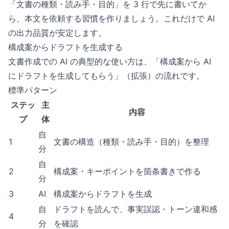
「文書の種類・読み手・目的」を 3 行で先に書いてか
ら、本文を依頼する習慣を作りましょう。これだけで AI
の出力品質が安定します。
構成案からドラフトを生成する
文書作成での AI の典型的な使い方は、「構成案から AI
にドラフトを生成してもらう」（拡張）の流れです。
標準パターン
ステッ
主
内容
プ
体
自
1
文書の構造（種類・読み手・目的）を整理
分
自
2
構成案・キーポイントを箇条書きで作る
分
3
AI
構成案からドラフトを生成
自
ドラフトを読んで、事実誤認・トーン違和感
4
分
を確認