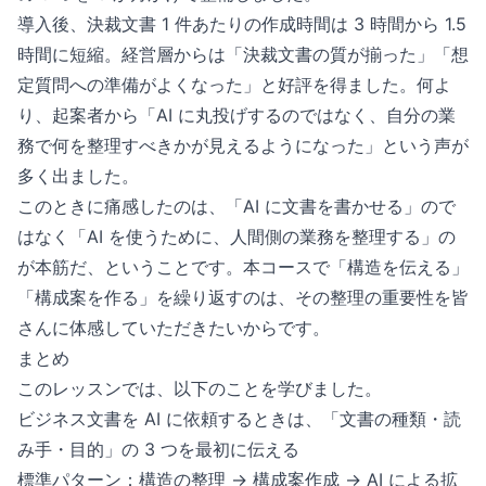
導入後、決裁文書 1 件あたりの作成時間は 3 時間から 1.5
時間に短縮。経営層からは「決裁文書の質が揃った」「想
定質問への準備がよくなった」と好評を得ました。何よ
り、起案者から「AI に丸投げするのではなく、自分の業
務で何を整理すべきかが見えるようになった」という声が
多く出ました。
このときに痛感したのは、「AI に文書を書かせる」ので
はなく「AI を使うために、人間側の業務を整理する」の
が本筋だ、ということです。本コースで「構造を伝える」
「構成案を作る」を繰り返すのは、その整理の重要性を皆
さんに体感していただきたいからです。
まとめ
このレッスンでは、以下のことを学びました。
ビジネス文書を AI に依頼するときは、「文書の種類・読
み手・目的」の 3 つを最初に伝える
標準パターン：構造の整理 → 構成案作成 → AI による拡