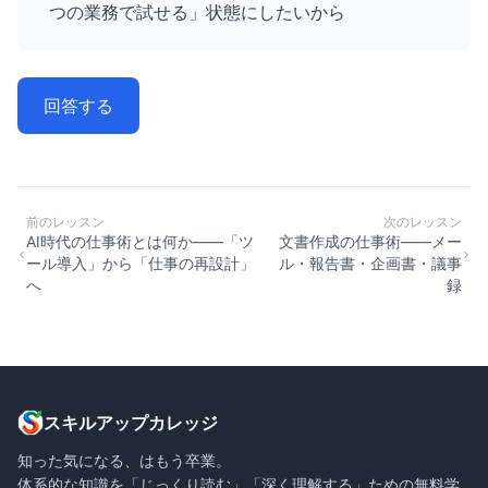
つの業務で試せる」状態にしたいから
回答する
前のレッスン
次のレッスン
AI時代の仕事術とは何か——「ツ
文書作成の仕事術——メー
ール導入」から「仕事の再設計」
ル・報告書・企画書・議事
へ
録
スキルアップカレッジ
知った気になる、はもう卒業。
体系的な知識を「じっくり読む」「深く理解する」ための無料学