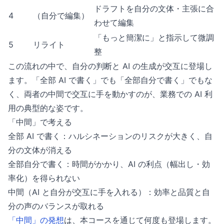
ドラフトを自分の文体・主張に合
4
（自分で編集）
わせて編集
「もっと簡潔に」と指示して微調
5
リライト
整
この流れの中で、自分の判断と AI の生成が交互に登場し
ます。「全部 AI で書く」でも「全部自分で書く」でもな
く、両者の中間で交互に手を動かすのが、業務での AI 利
用の典型的な姿です。
「中間」で考える
全部 AI で書く：ハルシネーションのリスクが大きく、自
分の文体が消える
全部自分で書く：時間がかかり、AI の利点（幅出し・効
率化）を得られない
中間（AI と自分が交互に手を入れる）：効率と品質と自
分の声のバランスが取れる
「中間」の発想
は、本コースを通じて何度も登場します。