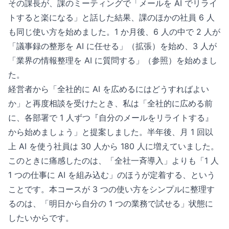
その課長が、課のミーティングで「メールを AI でリライ
トすると楽になる」と話した結果、課のほかの社員 6 人
も同じ使い方を始めました。1 か月後、6 人の中で 2 人が
「議事録の整形を AI に任せる」（拡張）を始め、3 人が
「業界の情報整理を AI に質問する」（参照）を始めまし
た。
経営者から「全社的に AI を広めるにはどうすればよい
か」と再度相談を受けたとき、私は「全社的に広める前
に、各部署で 1 人ずつ『自分のメールをリライトする』
から始めましょう」と提案しました。半年後、月 1 回以
上 AI を使う社員は 30 人から 180 人に増えていました。
このときに痛感したのは、「全社一斉導入」よりも「1 人
1 つの仕事に AI を組み込む」のほうが定着する、という
ことです。本コースが 3 つの使い方をシンプルに整理す
るのは、「明日から自分の 1 つの業務で試せる」状態に
したいからです。