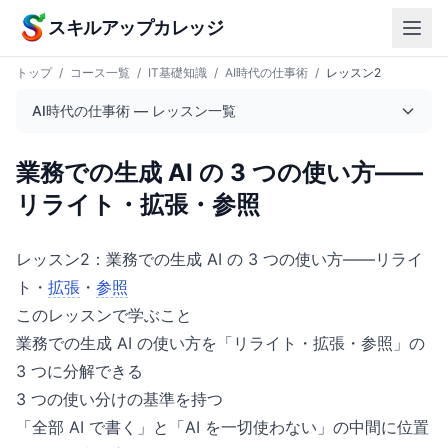
本文へスキップ
スキルアップカレッジ
トップ
/
コース一覧
/
IT基礎知識
/
AI時代の仕事術
/
レッスン2
AI時代の仕事術 — レッスン一覧
業務での生成 AI の 3 つの使い方——
リライト・拡張・参照
レッスン2：業務での生成 AI の 3 つの使い方——リライ
ト・
拡張
・
参照
このレッスンで学ぶこと
業務での生成 AI の使い方を「リライト・拡張・参照」の
3 つに分解できる
3 つの使い分けの基準を持つ
「全部 AI で書く」と「AI を一切使わない」の中間に位置