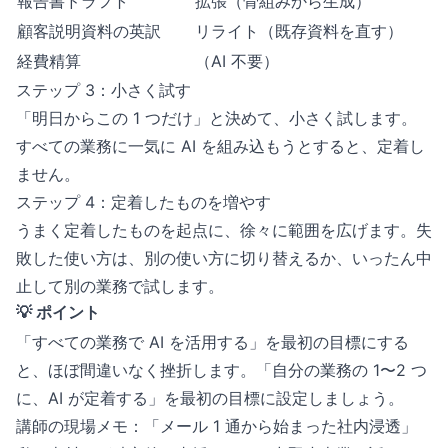
報告書ドラフト
拡張（骨組みから生成）
顧客説明資料の英訳
リライト（既存資料を直す）
経費精算
（AI 不要）
ステップ 3：小さく試す
「明日からこの 1 つだけ」と決めて、小さく試します。
すべての業務に一気に AI を組み込もうとすると、定着し
ません。
ステップ 4：定着したものを増やす
うまく定着したものを起点に、徐々に範囲を広げます。失
敗した使い方は、別の使い方に切り替えるか、いったん中
止して別の業務で試します。
💡 ポイント
「すべての業務で AI を活用する」を最初の目標にする
と、ほぼ間違いなく挫折します。「自分の業務の 1〜2 つ
に、AI が定着する」を最初の目標に設定しましょう。
講師の現場メモ：「メール 1 通から始まった社内浸透」