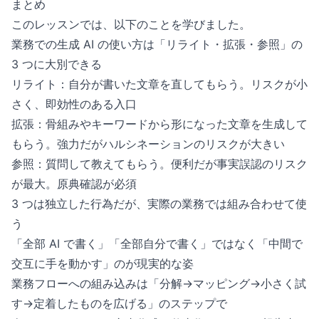
まとめ
このレッスンでは、以下のことを学びました。
業務での生成 AI の使い方は「リライト・拡張・参照」の
3 つに大別できる
リライト：自分が書いた文章を直してもらう。リスクが小
さく、即効性のある入口
拡張：骨組みやキーワードから形になった文章を生成して
もらう。強力だがハルシネーションのリスクが大きい
参照：質問して教えてもらう。便利だが事実誤認のリスク
が最大。原典確認が必須
3 つは独立した行為だが、実際の業務では組み合わせて使
う
「全部 AI で書く」「全部自分で書く」ではなく「中間で
交互に手を動かす」のが現実的な姿
業務フローへの組み込みは「分解→マッピング→小さく試
す→定着したものを広げる」のステップで