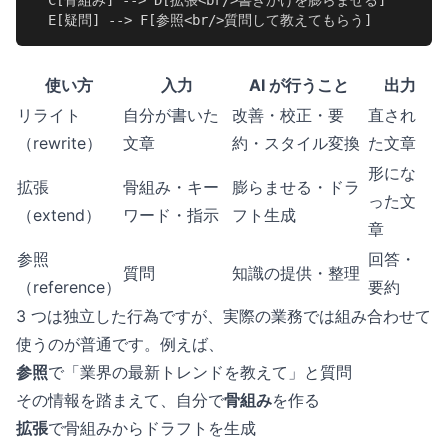
  C[骨組み] --> D[拡張<br/>書きかけを膨らませる]

  E[疑問] --> F[参照<br/>質問して教えてもらう]
使い方
入力
AI が行うこと
出力
リライト
自分が書いた
改善・校正・要
直され
（rewrite）
文章
約・スタイル変換
た文章
形にな
拡張
骨組み・キー
膨らませる・ドラ
った文
（extend）
ワード・指示
フト生成
章
参照
回答・
質問
知識の提供・整理
（reference）
要約
3 つは独立した行為ですが、実際の業務では組み合わせて
使うのが普通です。例えば、
参照
で「業界の最新トレンドを教えて」と質問
その情報を踏まえて、自分で
骨組み
を作る
拡張
で骨組みからドラフトを生成