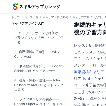
本文へスキップ
スキルアップカレッジ
トップ
/
コース一覧
/
キャリア・自己開発
/
キャリアデザイン入門
/
キャリアデザイン入門
継続的キャ
後の学習方
1.
キャリアデザインとは何か——
プランではなく「デザイン」で考
える
レッスン8：継続
このレッスンで学
2.
自己理解の三角形——Will /
Can / Must
年 1 回の「キャ
メンター・ロール
3.
価値観の核を知る——Edgar
Schein のキャリアアンカー
国家資格
キャリア
社内
1on1
・キャリ
4.
強み・関心・適性——John
コース修了後の学
Holland の RIASEC とストレング
ス思考
ここまでのレッス
2〜5）、偶発と再
5.
ライフキャリアの視点——
Donald Super のライフ・キャリ
の今回は、それら