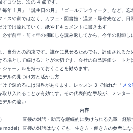
すコツは、次の 4 点です。
「毎年 1 月」「誕生日の月」「ゴールデンウィーク」など、忘
フィスや家ではなく、カフェ・図書館・温泉・帰省先など、日
だけでは流れていく。紙やドキュメントに書き出す
：必ず前年・前々年の棚卸しを読み返してから、今年の棚卸し
は、自分との約束です。誰かに見せるためでも、評価されるた
ける場として続けることが大切です。会社の自己評価シートと
・ジャーナルを持っておくことを勧めます。
モデルの見つけ方と活かし方
だけで深めるには限界があります。レッスン 3 で触れた「
メタ
を取り入れることが有効です。その代表的な手段が、メンター
モデルの違い
内容
r）
直接の対話・助言を継続的に受けられる先輩・経験
 model）
直接の対話はなくても、生き方・働き方の参考にな