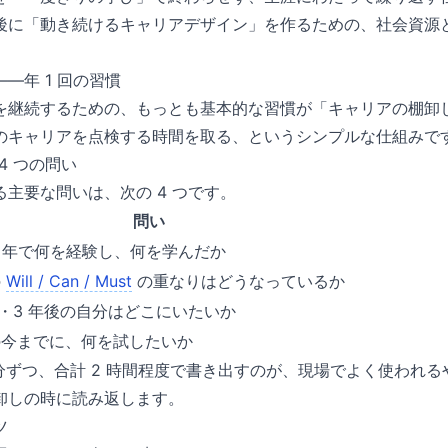
後に「動き続けるキャリアデザイン」を作るための、社会資源
——年 1 回の習慣
を継続するための、もっとも基本的な習慣が「キャリアの棚卸し」
のキャリアを点検する時間を取る、というシンプルな仕組みで
 4 つの問い
主要な問いは、次の 4 つです。
問い
1 年で何を経験し、何を学んだか
の
Will / Can / Must
の重なりはどうなっているか
後・3 年後の自分はどこにいたいか
の今までに、何を試したいか
 分ずつ、合計 2 時間程度で書き出すのが、現場でよく使われ
卸しの時に読み返します。
ツ