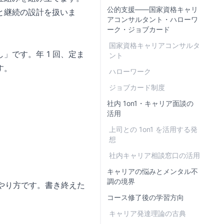
公的支援——国家資格キャリ
と継続の設計を扱いま
アコンサルタント・ハローワ
ーク・ジョブカード
国家資格キャリアコンサルタ
です。年 1 回、定ま
ント
す。
ハローワーク
ジョブカード制度
社内 1on1・キャリア面談の
活用
上司との 1on1 を活用する発
想
社内キャリア相談窓口の活用
キャリアの悩みとメンタル不
調の境界
るやり方です。書き終えた
コース修了後の学習方向
キャリア発達理論の古典