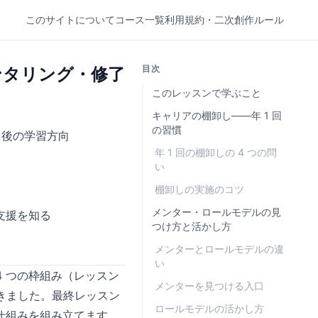
このサイトについて
コース一覧
利用規約・二次創作ルール
目次
ンタリング・修了
このレッスンで学ぶこと
キャリアの棚卸し——年 1 回
の習慣
了後の学習方向
年 1 回の棚卸しの 4 つの問
い
棚卸しの実施のコツ
メンター・ロールモデルの見
支援を知る
つけ方と活かし方
メンターとロールモデルの違
い
4 つの枠組み（レッスン
メンターを見つける入口
できました。最終レッスン
ロールモデルの活かし方
仕組みを組み立てます。