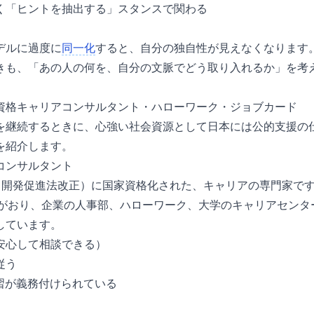
く「ヒントを抽出する」スタンスで関わる
デルに過度に
同一化
すると、自分の独自性が見えなくなります
きも、「あの人の何を、自分の文脈でどう取り入れるか」を考
資格キャリアコンサルタント・ハローワーク・ジョブカード
を継続するときに、心強い社会資源として日本には公的支援の
を紹介します。
コンサルタント
能力開発促進法改正）に国家資格化された、キャリアの専門家です。
録者がおり、企業の人事部、ハローワーク、大学のキャリアセン
しています。
安心して相談できる）
従う
講習が義務付けられている