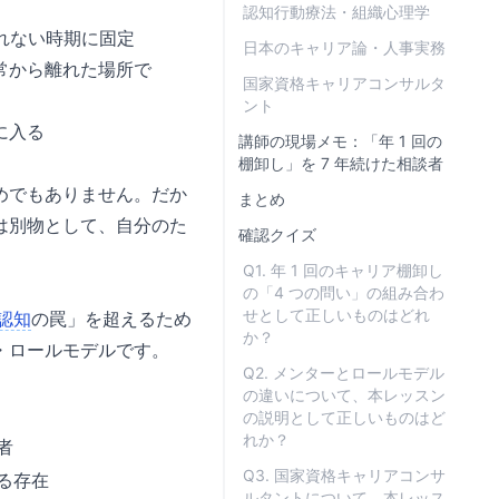
認知行動療法・組織心理学
れない時期に固定
日本のキャリア論・人事実務
常から離れた場所で
国家資格キャリアコンサルタ
ント
に入る
講師の現場メモ：「年 1 回の
棚卸し」を 7 年続けた相談者
めでもありません。だか
まとめ
は別物として、自分のた
確認クイズ
Q1. 年 1 回のキャリア棚卸し
の「4 つの問い」の組み合わ
せとして正しいものはどれ
認知
の罠」を超えるため
か？
・ロールモデルです。
Q2. メンターとロールモデル
の違いについて、本レッスン
の説明として正しいものはど
れか？
者
Q3. 国家資格キャリアコンサ
る存在
ルタントについて、本レッス