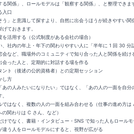
する関係」、ロールモデルは「観察する関係」、と整理できま
る入口
そう」と意識して探すより、自然に出会うほうが続きやすい関
挙げておきます。
度を活用する（公式制度がある会社の場合）
、社内の年上・年下の関わりやすい人に「半年に 1 回 30 
窓会など、職場外のコミュニティで知り合った人と関係を続け
出会った人と、定期的に対話する場を作る
タント（後述の公的資格者）との定期セッション
かし方
「あの人みたいになりたい」ではなく、「あの人の一面を自分
す。
ルではなく、複数の人の一面を組み合わせる（仕事の進め方は 
への関わりは C さん、など）
だけでなく、書籍・インタビュー・SNS で知った人もロール
が違う人をロールモデルにすると、視野が広がる