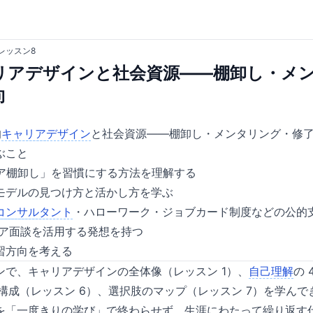
レッスン8
リアデザインと社会資源——棚卸し・メ
向
的
キャリア
デザイン
と社会資源——棚卸し・メンタリング・修
ぶこと
リア棚卸し」を習慣にする方法を理解する
モデルの見つけ方と活かし方を学ぶ
コンサルタント
・ハローワーク・ジョブカード制度などの公的
ア面談を活用する発想を持つ
習方向を考える
ンで、キャリアデザインの全体像（レッスン 1）、
自己理解
の 
構成（レッスン 6）、選択肢のマップ（レッスン 7）を学ん
を「一度きりの学び」で終わらせず、生涯にわたって繰り返す