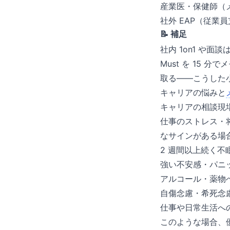
産業医・保健師（
社外 EAP（従業
📝 補足
社内 1on1 や面
Must を 15 
取る——こうした
キャリアの悩みと
キャリアの相談現
仕事のストレス・
なサインがある場
2 週間以上続く
強い不安感・パニ
アルコール・薬物
自傷念慮・希死念
仕事や日常生活へ
このような場合、