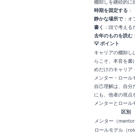
棚卸しを継続的に回
時期を固定する
：
静かな場所で
：オ
書く
：頭で考える
去年のものを読む
💡 ポイント
キャリアの棚卸し
らこそ、本音を書
めだけのキャリア
メンター・ロール
自己理解は、自分
にも、他者の視点
メンターとロール
区別
メンター（mento
ロールモデル（role