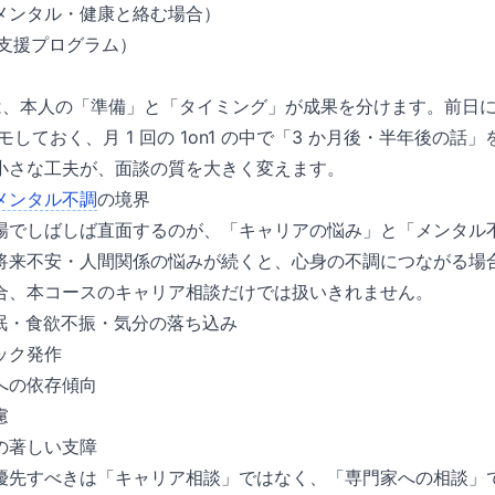
メンタル・健康と絡む場合）
員支援プログラム）
談は、本人の「準備」と「タイミング」が成果を分けます。前日に自分の W
分でメモしておく、月 1 回の 1on1 の中で「3 か月後・半年後の
小さな工夫が、面談の質を大きく変えます。
メンタル不調
の境界
場でしばしば直面するのが、「キャリアの悩み」と「メンタル
将来不安・人間関係の悩みが続くと、心身の不調につながる場
合、本コースのキャリア相談だけでは扱いきれません。
不眠・食欲不振・気分の落ち込み
ック発作
への依存傾向
慮
の著しい支障
優先すべきは「キャリア相談」ではなく、「専門家への相談」