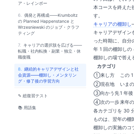
ア・レインボー
本コースを終えた
6.
偶発と再構成——Krumboltz
す。
の Planned Happenstance と
キャリアの棚卸し
Wrzesniewski のジョブ・クラフ
キャリアデザイン
ティング
った時期に、自分
7.
キャリアの選択肢を広げる——
年 1 回の棚卸しの
転職・社内転換・副業・独立・休
職復職
棚卸しの場で答える
カテゴリ
8.
継続的キャリアデザインと社
①来し方
この 
会資源——棚卸し・メンタリン
グ・修了後の学習方向
②現在地
いま
③向かう先
1 年
✎ 総復習テスト
④次の一歩
来年
📚 用語集
各カテゴリを 30
ものは、翌年の棚
棚卸しの実施のコ