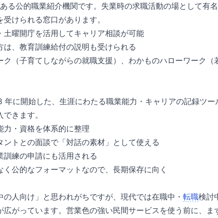
 か所ある公的職業紹介機関です。失業時の求職活動の場として有
を受けられる窓口があります。
・土曜開庁を活用してキャリア相談が可能
方は、教育訓練給付の説明も受けられる
ーク（子育てしながらの就職支援）、わかものハローワーク（
08 年に開始した、生涯にわたる職業能力・キャリアの記録ツー
入できます。
能力・資格を体系的に整理
タントとの面談で「対話の素材」として使える
業訓練の申請にも活用される
なく公的なフォーマットなので、長期保存に向く
中の人向け」と思われがちですが、現代では在職中・
転職
検討
が広がっています。営業色の強い民間サービスを使う前に、ま