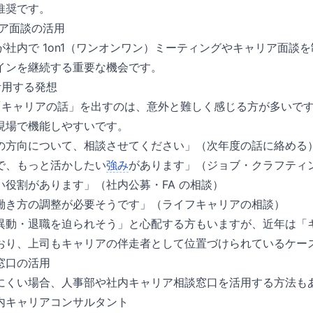
推奨です。
リア面談の活用
が社内で 1on1（ワンオンワン）ミーティングやキャリア面談
インを継続する重要な機会です。
を活用する発想
 で「キャリアの話」を出すのは、意外と難しく感じる方が多いで
現場で機能しやすいです。
の方向について、相談させてください」（次年度の話に絡める
で、もっと活かしたい
強み
があります」（ジョブ・クラフティ
い役割があります」（社内公募・FA の相談）
働き方の調整が必要そうです」（ライフキャリアの相談）
異動・退職を迫られそう」と心配する方もいますが、近年は「
おり、上司もキャリアの伴走者として位置づけられているケー
窓口の活用
にくい場合、人事部や社内キャリア相談窓口を活用する方法も
内キャリアコンサルタント