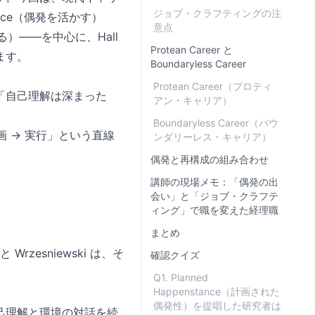
ジョブ・クラフティングの注
tance（偶発を活かす）
意点
える）——を中心に、Hall
Protean Career と
学びます。
Boundaryless Career
Protean Career（プロティ
「自己理解は深まった
アン・キャリア）
Boundaryless Career（バウ
画 → 実行」という直線
ンダリーレス・キャリア）
偶発と再構成の組み合わせ
講師の現場メモ：「偶発の出
会い」と「ジョブ・クラフテ
ィング」で職を変えた経理職
まとめ
zesniewski は、そ
確認クイズ
Q1. Planned
Happenstance（計画された
偶発性）を提唱した研究者は
己理解と環境の対話を続