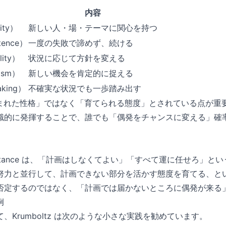
内容
ity）
新しい人・場・テーマに関心を持つ
ence）
一度の失敗で諦めず、続ける
ity）
状況に応じて方針を変える
ism）
新しい機会を肯定的に捉える
king）
不確実な状況でも一歩踏み出す
まれた性格」ではなく「育てられる態度」とされている点が重要です。
識的に発揮することで、誰でも「偶発をチャンスに変える」確
ppenstance は、「計画はしなくてよい」「すべて運に任せろ」
努力と並行して、計画できない部分を活かす態度を育てる、と
否定するのではなく、「計画では届かないところに偶発が来る
例
、Krumboltz は次のような小さな実践を勧めています。