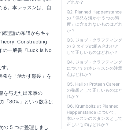
どれか？
れる。本レッスンは、自
Q2. Planned Happenstance
の「偶発を活かす 5 つの態
度」に含まれないものはどれ
か？
会的学習理論の系譜からキャ
Q3. ジョブ・クラフティング
y: Constructing
の 3 タイプの組み合わせと
04 年の一般書『Luck Is No
して正しいものはどれか？
Q4. ジョブ・クラフティング
です。
についての本レッスンの注意
点はどれか？
偶発を「活かす態度」を
Q5. Hall の Protean Career
の発想として正しいものはど
影響を与えた出来事の
れか？
の「80%」という数字は
Q6. Krumboltz の Planned
Happenstance について、
本レッスンのスタンスとして
正しいものはどれか？
次の 5 つに整理しまし