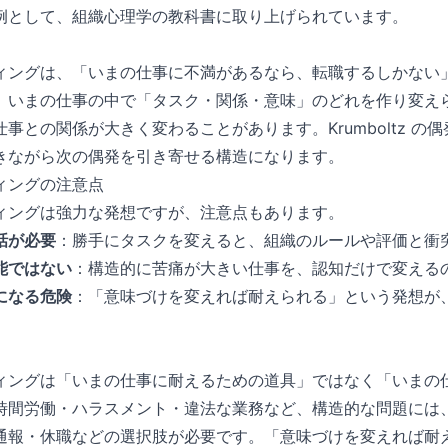
例として、組織心理学の教科書に取り上げられています。
ィングは、「いまの仕事に不満があるなら、転職するしかない
、いまの仕事の中で「タスク・関係・意味」のどれを作り変え
事との関係が大きく変わることがあります。Krumboltz の
きながら次の偶発を引き寄せる構造になります。
ィングの注意点
ィングは強力な発想ですが、注意点もあります。
話が必要
：勝手にタスクを変えると、組織のルールや評価と衝
能ではない
：構造的に苦痛が大きい仕事を、認知だけで変える
になる危険
：「意味づけを変えれば耐えられる」という発想が
ィングは「いまの仕事に耐えるための道具」ではなく「いまの
時間労働・ハラスメント・違法な業務など、構造的な問題には
通報・休職などの選択肢が必要です。「意味づけを変えれば耐