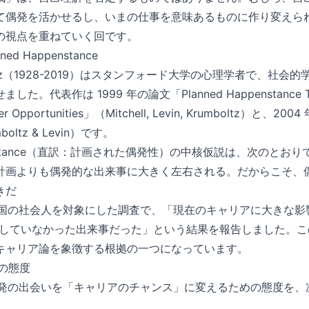
て偶発を活かせるし、いまの仕事を意味あるものに作り変えら
の視点を重ねていく回です。
nned Happenstance
umboltz（1928-2019）はスタンフォード大学の心理学者で、社
。代表作は 1999 年の論文「Planned Happenstance Theor
eer Opportunities」（Mitchell, Levin, Krumboltz）と、20
boltz & Levin）です。
ppenstance（直訳：計画された偶発性）の中核仮説は、次のとおり
計画よりも偶発的な出来事に大きく左右される。だからこそ、
きだ
 は、米国の社会人を対象にした調査で、「現在のキャリアに大きな
計画していなかった出来事だった」という結果を報告しました。こ
キャリア論を象徴する根拠の一つになっています。
つの態度
 は、偶発の出会いを「キャリアのチャンス」に変えるための態度を、