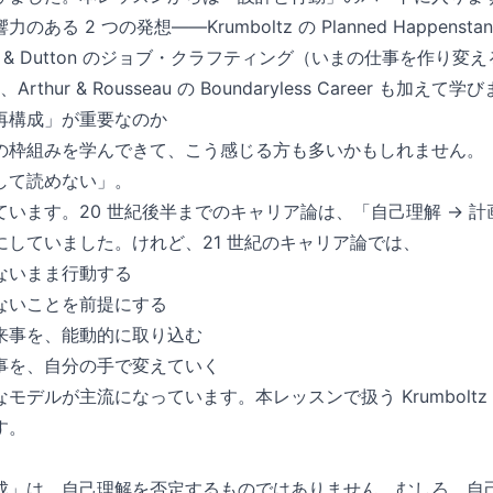
ある 2 つの発想——Krumboltz の Planned Happens
wski & Dutton のジョブ・クラフティング（いまの仕事を作り変
er、Arthur & Rousseau の Boundaryless Career も加えて
再構成」が重要なのか
の枠組みを学んできて、こう感じる方も多いかもしれません。
して読めない」。
います。20 世紀後半までのキャリア論は、「自己理解 → 計
にしていました。けれど、21 世紀のキャリア論では、
ないまま行動する
ないことを前提にする
来事を、能動的に取り込む
事を、自分の手で変えていく
デルが主流になっています。本レッスンで扱う Krumboltz と Wr
す。
成」は、自己理解を否定するものではありません。むしろ、自