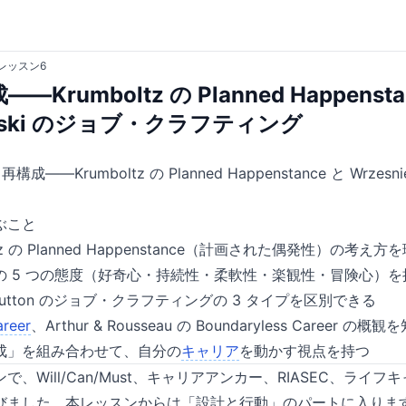
レッスン6
Krumboltz の Planned Happensta
ewski のジョブ・クラフティング
——Krumboltz の Planned Happenstance と Wrzes
ぶこと
boltz の Planned Happenstance（計画された偶発性）の考え
の 5 つの態度（好奇心・持続性・柔軟性・楽観性・冒険心）を
i & Dutton のジョブ・クラフティングの 3 タイプを区別できる
areer
、Arthur & Rousseau の Boundaryless Career の概観
成」を組み合わせて、自分の
キャリア
を動かす視点を持つ
、Will/Can/Must、キャリアアンカー、RIASEC、ライフ
びました。本レッスンからは「設計と行動」のパートに入りま