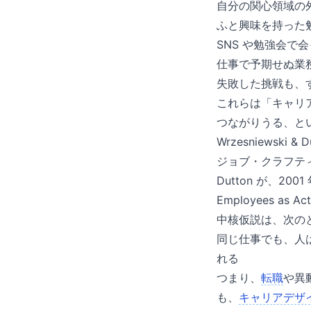
自分の関心領域の外
ふと興味を持った
SNS や勉強会
仕事で予期せぬ業
失敗した挑戦も、
これらは「キャリ
つながりうる、という
Wrzesniewski
ジョブ・クラフティング（
Dutton が、2001 
Employees as A
中核仮説は、次の
同じ仕事でも、人
れる
つまり、
転職
や異
も、
キャリアデザ