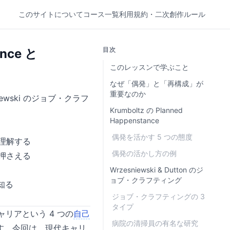
このサイトについて
コース一覧
利用規約・二次創作ルール
目次
nce と
このレッスンで学ぶこと
なぜ「偶発」と「再構成」が
重要なのか
niewski のジョブ・クラフ
Krumboltz の Planned
Happenstance
偶発を活かす 5 つの態度
方を理解する
偶発の活かし方の例
押さえる
Wrzesniewski & Dutton のジ
ョブ・クラフティング
を知る
ジョブ・クラフティングの 3
タイプ
キャリアという 4 つの
自己
病院の清掃員の有名な研究
す。今回は、現代キャリ