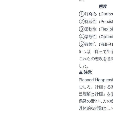
態度
①好奇心（Curios
②持続性（Persist
③柔軟性（Flexibil
④楽観性（Optim
⑤冒険心（Risk-ta
5 つは「持って生
これらの態度を意
した。
⚠️ 注意
Planned Ha
むしろ、計画する
己理解と計画」を
偶発の活かし方の
具体的な行動として