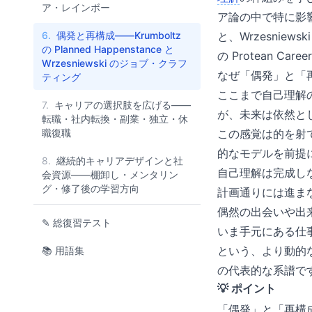
ア・レインボー
ア論の中で特に影響力の
6.
偶発と再構成——Krumboltz
と、Wrzesnie
の Planned Happenstance と
の Protean Care
Wrzesniewski のジョブ・クラフ
なぜ「偶発」と「
ティング
ここまで自己理解
7.
キャリアの選択肢を広げる——
が、未来は依然と
転職・社内転換・副業・独立・休
職復職
この感覚は的を射て
的なモデルを前提
8.
継続的キャリアデザインと社
自己理解は完成し
会資源——棚卸し・メンタリン
グ・修了後の学習方向
計画通りには進ま
偶然の出会いや出
✎ 総復習テスト
いま手元にある仕
という、より動的なモ
📚 用語集
の代表的な系譜で
💡 ポイント
「偶発」と「再構