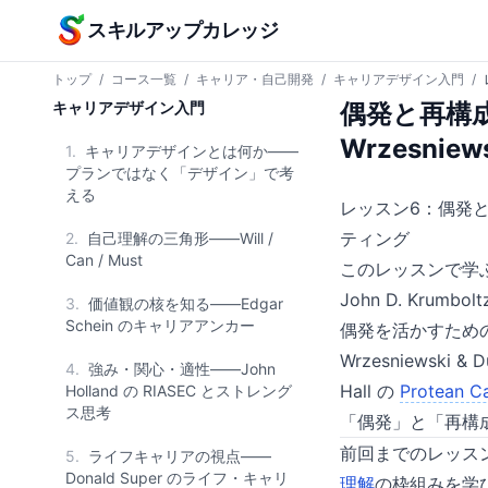
本文へスキップ
スキルアップカレッジ
トップ
/
コース一覧
/
キャリア・自己開発
/
キャリアデザイン入門
/
キャリアデザイン入門
偶発と再構成——
Wrzesni
1.
キャリアデザインとは何か——
プランではなく「デザイン」で考
える
レッスン6：偶発と再構成
ティング
2.
自己理解の三角形——Will /
Can / Must
このレッスンで学
John D. Krum
3.
価値観の核を知る——Edgar
Schein のキャリアアンカー
偶発を活かすため
Wrzesniewsk
4.
強み・関心・適性——John
Hall の
Protean C
Holland の RIASEC とストレング
ス思考
「偶発」と「再構
前回までのレッスンで
5.
ライフキャリアの視点——
Donald Super のライフ・キャリ
理解
の枠組みを学