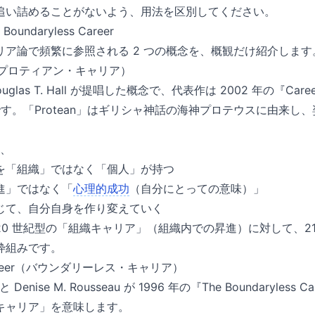
追い詰めることがないよう、用法を区別してください。
 Boundaryless Career
リア論で頻繁に参照される 2 つの概念を、概観だけ紹介します
eer（プロティアン・キャリア）
las T. Hall が提唱した概念で、代表作は 2002 年の『Careers I
ons』です。「Protean」はギリシャ神話の海神プロテウスに由来
は、
を「組織」ではなく「個人」が持つ
進」ではなく「
心理的成功
（自分にとっての意味）」
じて、自分自身を作り変えていく
0 世紀型の「組織キャリア」（組織内での昇進）に対して、2
枠組みです。
s Career（バウンダリーレス・キャリア）
hur と Denise M. Rousseau が 1996 年の『The Boundaryl
キャリア」を意味します。