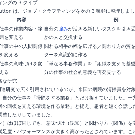
ングの 3 タイプ
i & Dutton は、ジョブ・クラフティングを次の 3 種類に整理しま
内容
例
仕事の作業内容・範
自分の
強み
が活きる新しいタスクを引き
囲を変える
かの人と交換する
仕事の中の人間関係
関わる相手の幅を広げる／関わり方の質
を変える
ターを意識的に作る
仕事の意味づけを変
「単なる事務作業」を「組織を支える基
える
分の仕事の社会的意義を再発見する
名な研究
ski の関連研究で広く引用されているのが、米国の病院の清掃員を
、自分の仕事を「掃除をする業務」とだけ捉えていました。一
者の回復を支える環境を作る業務」と捉え、患者と短く会話し
調整したりしていました。
ク）はほぼ同じでも、意味づけ（認知）と関わり方（関係）を
満足度・パフォーマンスが大きく高かったとされています。こ