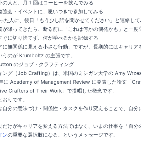
の人と、月 1 回はコーヒーを飲んでみる
勉強会・イベントに、思いつきで参加してみる
で会った人に、後日「もう少し話を聞かせてください」と連絡して
務が降ってきたら、断る前に「これは何かの偶発かも」と一度
すぐに切り捨てず、何が学べるかを記録する
アに無関係に見える小さな行動」ですが、長期的にはキャリア
のが Krumboltz の主張です。
 & Dutton のジョブ・クラフティング
Job Crafting）は、米国のミシガン大学の Amy Wrzesniew
年に Academy of Management Review に発表した論文「Crafting
ctive Crafters of Their Work」で提唱した概念です。
とおりです。
は自分の意味づけ・関係性・タスクを作り変えることで、自分
動だけがキャリアを変える方法ではなく、いまの仕事を「自分
イン
の重要な選択肢になる、というメッセージです。