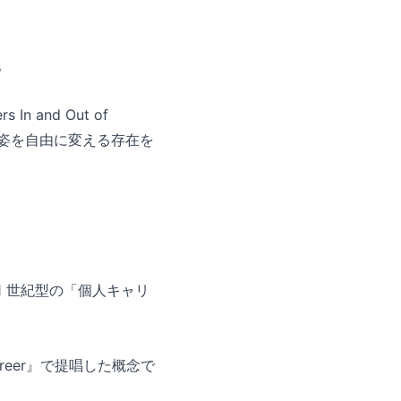
。
n and Out of
し、姿を自由に変える存在を
1 世紀型の「個人キャリ
ess Career』で提唱した概念で