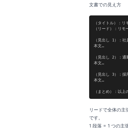
文書での見え方
（タイトル）：リモ
（リード）：リモー
（見出し 1）：社
本文…

（見出し 2）：通
本文…

（見出し 3）：採
本文…

（まとめ）：以上の
リードで全体の主
です。
1 段落 = 1 つの主