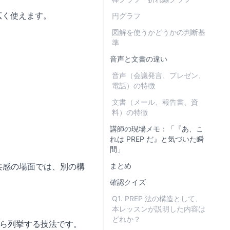
広く使えます。
円グラフ
図解を使うかどうかの判断基
準
音声と文書の違い
音声（会議発言、プレゼン、
電話）の特徴
文書（メール、報告書、資
料）の特徴
講師の現場メモ：「『あ、こ
れは PREP だ』と気づいた瞬
間」
共感の場面では、別の構
まとめ
確認クイズ
Q1. PREP 法の構造として、
本レッスンが説明した内容は
どれか？
てから列挙する技法です。