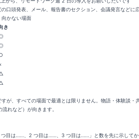
以上から、リモートワーク週 2 日の導入をお願いしたいです
分程度の口頭発表、メール、報告書のセクション、会議発言などに
面・向かない場面
向き
◎
◎
○
×
△
△
な型ですが、すべての場面で最適とは限りません。物語・体験談・
の流れなど）が向きます。
1 つ目は……、2 つ目は……、3 つ目は……」と数を先に示し