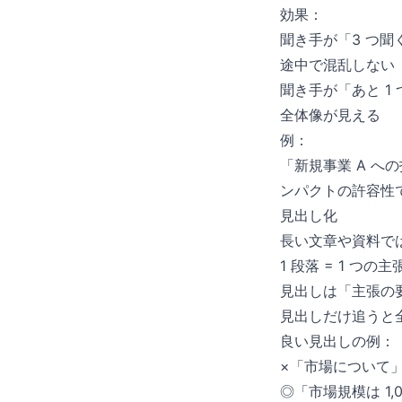
効果：
聞き手が「3 つ聞
途中で混乱しない
聞き手が「あと 1
全体像が見える
例：
「新規事業 A へ
ンパクトの許容性
見出し化
長い文章や資料で
1 段落 = 1 つの主
見出しは「主張の
見出しだけ追うと
良い見出しの例：
×「市場について
◎「市場規模は 1,0