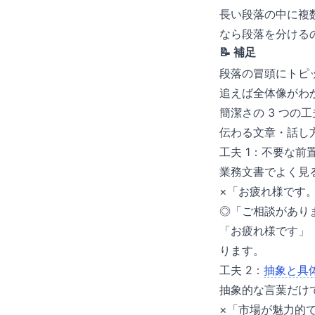
長い段落の中に複数
なら段落を分ける
📝 補足
段落の冒頭にトピ
追えば全体像がわ
簡潔さの 3 つの工
伝わる文章・話し
工夫 1：不要な前
業務文書でよく見
×「お疲れ様です
◎「ご相談があり
「お疲れ様です」
ります。
工夫 2：
抽象と具
抽象的な言葉だけ
×「市場が魅力的