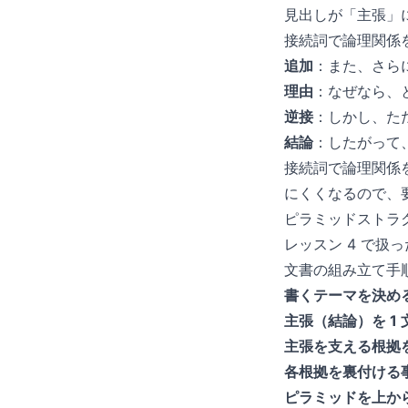
見出しが「主張」
接続詞で論理関係
追加
：また、さら
理由
：なぜなら、
逆接
：しかし、た
結論
：したがって
接続詞で論理関係
にくくなるので、
ピラミッドストラ
レッスン 4 で
文書の組み立て手
書くテーマを決め
主張（結論）を 1
主張を支える根拠を
各根拠を裏付ける
ピラミッドを上か