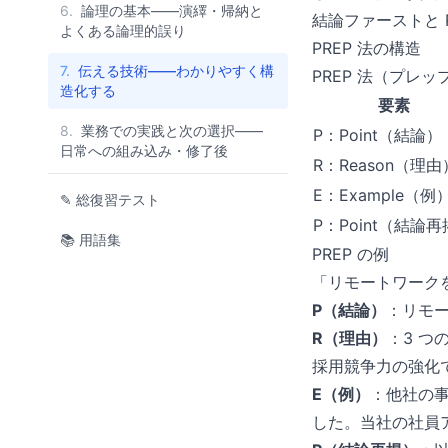
6.
論理の基本——演繹・帰納と
結論ファーストと P
よくある論理的誤り
PREP 法の構造
7.
伝える技術——わかりやすく構
PREP 法（プレ
造化する
要素
8.
業務での実践と次の選択——
P：Point（結論）
日常への組み込み・修了後
R：Reason（理由
E：Example（例
✎ 総復習テスト
P：Point（結論
📚 用語集
PREP の例
「リモートワークを週
P（結論）
：リモー
R（理由）
：3 つ
採用競争力の強化
E（例）
：他社の事
した。当社の社員ア