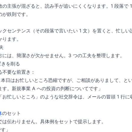
の主張が混ざると、読み手が追いにくくなります。1 段落で 
のが鉄則です。
ックセンテンス（その段落で言いたい 1 文）を置くと、忙しい
かります。
夫
方には、簡潔さが欠かせません。3 つの工夫を整理します。
置きを削る
る不要な前置き：
。本日はお忙しいところ恐縮ですが、ご相談がありまして、とい
ます。新規事業 A への投資の判断についてです」
「お忙しいところ」のような社交辞令は、メールの冒頭 1 行に
体
のセット
では伝わりません。具体例をセットで提示します。
です」