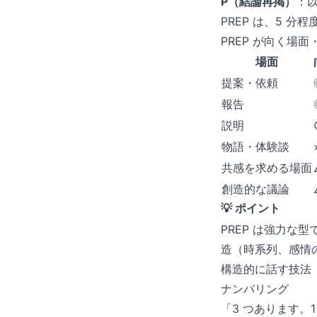
P（結論再掲）
：
PREP は、5 
PREP が向く場
場面
提案・依頼
報告
説明
物語・体験談
共感を求める場面
創造的な議論
💡 ポイント
PREP は強力
造（時系列、感情
構造的に話す技法
ナンバリング
「3 つあります。