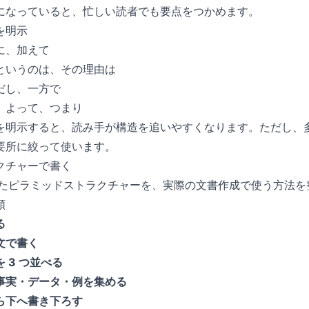
になっていると、忙しい読者でも要点をつかめます。
を明示
に、加えて
というのは、その理由は
だし、一方で
、よって、つまり
を明示すると、読み手が構造を追いやすくなります。ただし、
要所に絞って使います。
クチャーで書く
扱ったピラミッドストラクチャーを、実際の文書作成で使う方法を
順
る
 文で書く
 3 つ並べる
事実・データ・例を集める
ら下へ書き下ろす