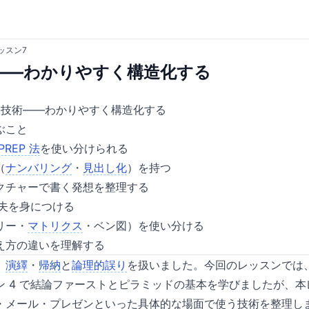
ッスン7
——わかりやすく構造化する
る技術——わかりやすく構造化する
ぶこと
PREP 法
を使い分けられる
（
ナンバリング
・
見出し化
）を持つ
クチャーで書く発想を整理する
工夫を身につける
リー・
マトリクス
・ベン図）を使い分ける
え方の違いを理解する
、
演繹
・
帰納
と
論理的誤り
を扱いました。今回のレッスンでは
ン 4 で結論ファーストとピラミッドの基本を学びましたが、
・メール・プレゼンといった具体的な場面で使う技術を整理し