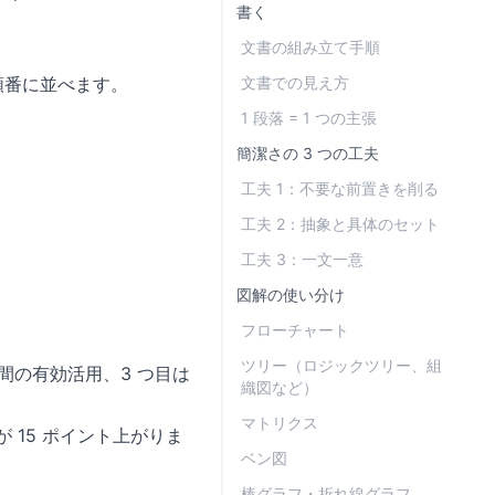
書く
文書の組み立て手順
順番に並べます。
文書での見え方
1 段落 = 1 つの主張
簡潔さの 3 つの工夫
工夫 1：不要な前置きを削る
工夫 2：抽象と具体のセット
工夫 3：一文一意
図解の使い分け
フローチャート
ツリー（ロジックツリー、組
間の有効活用、3 つ目は
織図など）
マトリクス
 15 ポイント上がりま
ベン図
棒グラフ・折れ線グラフ