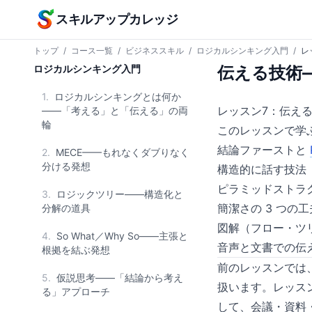
本文へスキップ
スキルアップカレッジ
トップ
/
コース一覧
/
ビジネススキル
/
ロジカルシンキング入門
/
レ
ロジカルシンキング入門
伝える技術
1.
ロジカルシンキングとは何か
レッスン7：伝え
——「考える」と「伝える」の両
輪
このレッスンで学
結論ファーストと
2.
MECE——もれなくダブりなく
分ける発想
構造的に話す技法
ピラミッドストラ
3.
ロジックツリー——構造化と
簡潔さの 3 つの
分解の道具
図解（フロー・ツ
4.
So What／Why So——主張と
音声と文書での伝
根拠を結ぶ発想
前のレッスンでは
5.
仮説思考——「結論から考え
扱います。レッス
る」アプローチ
して、会議・資料