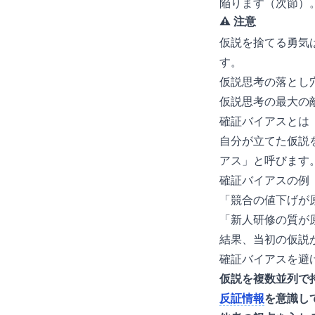
陥ります（次節）
⚠️ 注意
仮説を捨てる勇気
す。
仮説思考の落とし
仮説思考の最大の敵が
確証バイアスとは
自分が立てた仮説
アス」と呼びます
確証バイアスの例
「競合の値下げが
「新人研修の質が
結果、当初の仮説
確証バイアスを避
仮説を複数並列で
反証情報
を意識し