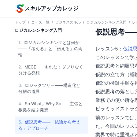
本文へスキップ
スキルアップカレッジ
トップ
/
コース一覧
/
ビジネススキル
/
ロジカルシンキング入門
/
レ
ロジカルシンキング入門
仮説思考—
1.
ロジカルシンキングとは何か
レッスン5：
仮説
——「考える」と「伝える」の両
輪
このレッスンで学
仮説思考と網羅思
2.
MECE——もれなくダブりなく
分ける発想
仮説の立て方（経
仮説の検証手順を
3.
ロジックツリー——構造化と
仮説思考の落とし
分解の道具
業務での使い所を
4.
So What／Why So——主張と
ピラミッドストラ
根拠を結ぶ発想
前のレッスンでは、
5.
仮説思考——「結論から考え
た。今回のレッス
る」アプローチ
業界で特に重視さ