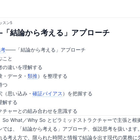
ッスン5
—「結論から考える」アプローチ
思考
——「結論から考える」アプローチ
ぶこと
考の違いを理解する
験・データ・
類推
）を整理する
持つ
穴（思い込み・
確証バイアス
）を把握する
理解する
クチャーとの組み合わせを意識する
So What／Why So とピラミッドストラクチャーで主張と
ンでは、「結論から考える」アプローチ、仮説思考を扱います
れる考え方で、限られた時間と情報で結論を出す現代の業務に