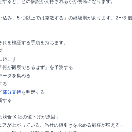
証すると、どの仮説が支持されるかが明確になります。
思い込み、5 つ以上では発散する」の経験則があります。2〜3
それを検証する手順を持ちます。
プ
に起こす
「何が観察できるはず」を予測する
データを集める
する
／
部分支持
を判定する
新する
競合 X 社の値下げが原因」
シェアが上がっている、当社の値引きを求める顧客が増える」