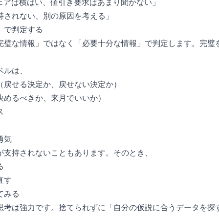
シェアは横ばい、値引き要求はあまり聞かない」
持されない、別の原因を考える」
」で判定する
完璧な情報」ではなく「必要十分な情報」で判定します。完璧
ベルは、
（戻せる決定か、戻せない決定か）
決めるべきか、来月でいいか）
ス
勇気
が支持されないこともあります。そのとき、
る
直す
てみる
思考は強力です。捨てられずに「自分の仮説に合うデータを探