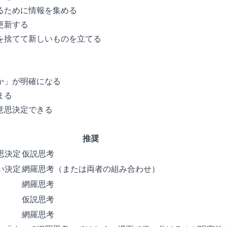
るために情報を集める
更新する
を捨てて新しいものを立てる
か」が明確になる
まる
意思決定できる
推奨
思決定
仮説思考
い決定
網羅思考（または両者の組み合わせ）
網羅思考
仮説思考
網羅思考