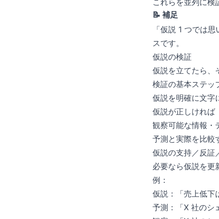
これらを並列に検
📝 補足
「仮説 1 つでは
スです。
仮説の検証
仮説を立てたら、
検証の基本ステッ
仮説を明確に文字
仮説が正しければ
観察可能な情報・
予測と実際を比較
仮説の支持／反証
必要なら仮説を更
例：
仮説：「売上低下は
予測：「X 社の