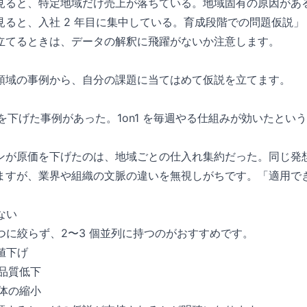
見ると、特定地域だけ売上が落ちている。地域固有の原因があ
見ると、入社 2 年目に集中している。育成段階での問題仮説」
立てるときは、データの解釈に飛躍がないか注意します。
領域の事例から、自分の課題に当てはめて仮説を立てます。
率を下げた事例があった。1on1 を毎週やる仕組みが効いたと
ンが原価を下げたのは、地域ごとの仕入れ集約だった。同じ発
ますが、業界や組織の文脈の違いを無視しがちです。「適用で
ない
 つに絞らず、2〜3 個並列に持つのがおすすめです。
の値下げ
の品質低下
全体の縮小