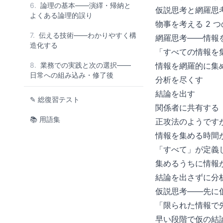
6.
論理の基本——演繹・帰納と
仮説思考と網羅思
よくある論理的誤り
物事を考える 2 
7.
伝える技術——わかりやすく構
網羅思考——情報
造化する
「すべての情報を
8.
業務での実践と次の選択——
情報を網羅的に集
日常への組み込み・修了後
分析を尽くす
結論を出す
✎ 総復習テスト
関係者に共有する
📚 用語集
正攻法のようです
情報を集める時間
「すべて」が定義
集めるうちに情報
結論を出さずに分
仮説思考——先に
「限られた情報で
早い段階で仮の結