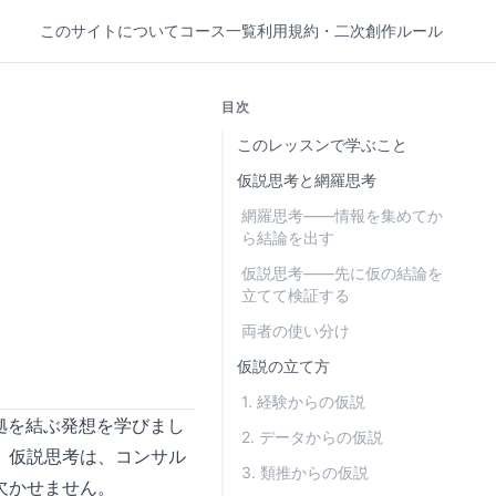
このサイトについて
コース一覧
利用規約・二次創作ルール
目次
このレッスンで学ぶこと
仮説思考と網羅思考
網羅思考——情報を集めてか
ら結論を出す
仮説思考——先に仮の結論を
立てて検証する
両者の使い分け
仮説の立て方
1. 経験からの仮説
根拠を結ぶ発想を学びまし
2. データからの仮説
。仮説思考は、コンサル
3. 類推からの仮説
欠かせません。