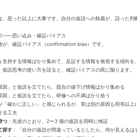
。
は、思った以上に大事です。自分の仮説への執着が、誤った判断の
穴——思い込み・確証バイアス
、確証バイアス（confirmation bias）です。
を支持する情報ばかり集めて、反証する情報を無視する傾向を
。仮説思考の使い方を誤ると、確証バイアスの罠に陥ります。
原因」と仮説を立てたら、競合の値下げ情報ばかり集める
原因」と仮説を立てたら、研修への不満ばかり拾う
が「確かに正しい」と感じられるが、実は別の原因も同等以上
ける工夫
持つ
：先述のとおり、2〜3 個の仮説を同時に検証
て探す
：「自分の仮説が間違っているとしたら、何が見えるは