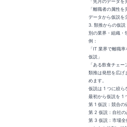
「先月のデータを
「離職者の属性を
データから仮説を
3. 類推からの仮説
別の業界・組織・
例：
「IT 業界で離職
仮説」
「ある飲食チェー
類推は発想を広げ
めます。
仮説は 1 つに絞ら
最初から仮説を 1
第 1 仮説：競合
第 2 仮説：自社
第 3 仮説：市場