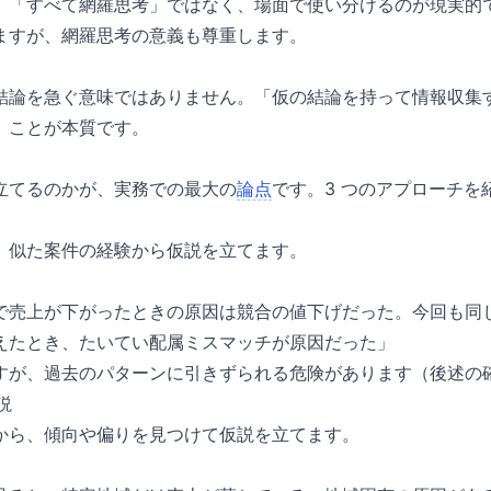
」「すべて網羅思考」ではなく、場面で使い分けるのが現実的
ますが、網羅思考の意義も尊重します。
結論を急ぐ意味ではありません。「仮の結論を持って情報収集
」ことが本質です。
立てるのかが、実務での最大の
論点
です。3 つのアプローチを
、似た案件の経験から仮説を立てます。
で売上が下がったときの原因は競合の値下げだった。今回も同
えたとき、たいてい配属ミスマッチが原因だった」
すが、過去のパターンに引きずられる危険があります（後述の
説
から、傾向や偏りを見つけて仮説を立てます。