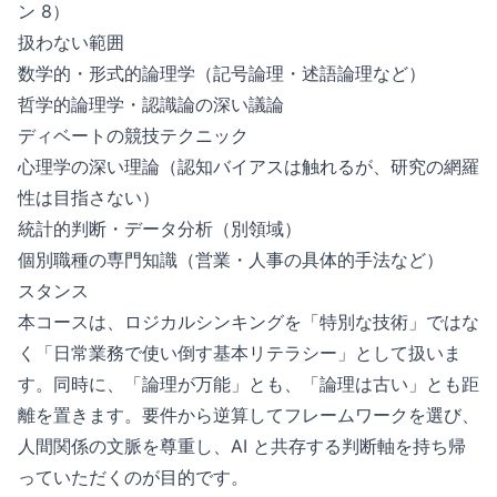
ン 8）
扱わない範囲
数学的・形式的論理学（記号論理・述語論理など）
哲学的論理学・認識論の深い議論
ディベートの競技テクニック
心理学の深い理論（認知バイアスは触れるが、研究の網羅
性は目指さない）
統計的判断・データ分析（別領域）
個別職種の専門知識（営業・人事の具体的手法など）
スタンス
本コースは、ロジカルシンキングを「特別な技術」ではな
く「日常業務で使い倒す基本リテラシー」として扱いま
す。同時に、「論理が万能」とも、「論理は古い」とも距
離を置きます。要件から逆算してフレームワークを選び、
人間関係の文脈を尊重し、AI と共存する判断軸を持ち帰
っていただくのが目的です。