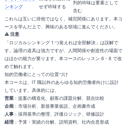
判的吟味は要素として
ンキング
せず吟味する
含む
これらは互いに排他ではなく、補完関係にあります。本コ
ースを学んだ上で、興味のある領域に進んでください。
⚠️ 注意
「ロジカルシンキング 1 つ覚えれば全部解決」は誤解で
す。論理の道具は強力ですが、人間関係や創造性の場面で
はほかの能力が要ります。本コースのレッスン 6・8 で改
めて触れます。
知的労働者にとっての位置づけ
本コースは、IT 職以外のあらゆる知的労働者向けに設計
しています。具体的には、
営業
：提案の構造化、顧客の課題分解、競合比較
企画
：市場分析、新規事業仮説、企画書作成
人事
：採用基準の整理、評価ロジック、研修設計
経理
：予算・実績の分解、説明資料、社内合意形成