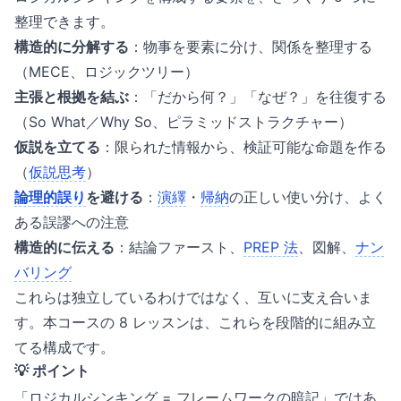
整理できます。
構造的に分解する
：物事を要素に分け、関係を整理する
（MECE、ロジックツリー）
主張と根拠を結ぶ
：「だから何？」「なぜ？」を往復する
（So What／Why So、ピラミッドストラクチャー）
仮説を立てる
：限られた情報から、検証可能な命題を作る
（
仮説思考
）
論理的誤り
を避ける
：
演繹
・
帰納
の正しい使い分け、よく
ある誤謬への注意
構造的に伝える
：結論ファースト、
PREP 法
、図解、
ナン
バリング
これらは独立しているわけではなく、互いに支え合いま
す。本コースの 8 レッスンは、これらを段階的に組み立
てる構成です。
💡 ポイント
「ロジカルシンキング = フレームワークの暗記」ではあ