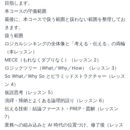
目指します。
本コースの守備範囲
最後に、本コースで扱う範囲と扱わない範囲を整理してお
きます。
扱う範囲
ロジカルシンキングの全体像と「考える・伝える」の両輪
（本レッスン）
MECE（もれなくダブりなく）（レッスン 2）
ロジックツリー（What／Why／How）（レッスン 3）
So What／Why So とピラミッドストラクチャー（レッス
ン 4）
仮説思考（レッスン 5）
演繹・帰納とよくある論理的誤り（レッスン 6）
伝える技術：結論ファースト・PREP・図解（レッスン
7）
業務への組み込みと AI 時代の位置づけ、修了後（レッス