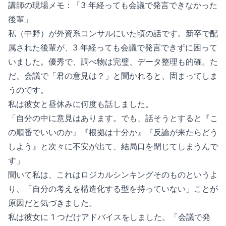
講師の現場メモ：「3 年経っても会議で発言できなかった
後輩」
私（中野）が外資系コンサルにいた頃の話です。新卒で配
属された後輩が、3 年経っても会議で発言できずに困って
いました。優秀で、調べ物は完璧、データ整理も的確。た
だ、会議で「君の意見は？」と聞かれると、固まってしま
うのです。
私は彼女と昼休みに何度も話しました。
「自分の中に意見はあります。でも、話そうとすると『こ
の順番でいいのか』『根拠は十分か』『反論が来たらどう
しよう』と次々に不安が出て、結局口を閉じてしまうんで
す」
聞いて私は、これはロジカルシンキングそのものというよ
り、「自分の考えを構造化する型を持っていない」ことが
原因だと気づきました。
私は彼女に 1 つだけアドバイスをしました。「会議で発