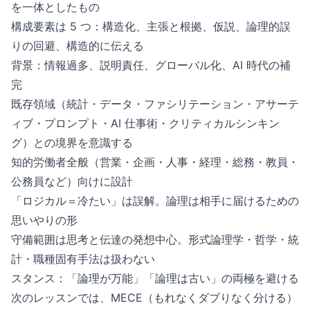
を一体としたもの
構成要素は 5 つ：構造化、主張と根拠、仮説、論理的誤
りの回避、構造的に伝える
背景：情報過多、説明責任、グローバル化、AI 時代の補
完
既存領域（統計・データ・ファシリテーション・アサーテ
ィブ・プロンプト・AI 仕事術・クリティカルシンキン
グ）との境界を意識する
知的労働者全般（営業・企画・人事・経理・総務・教員・
公務員など）向けに設計
「ロジカル＝冷たい」は誤解。論理は相手に届けるための
思いやりの形
守備範囲は思考と伝達の発想中心。形式論理学・哲学・統
計・職種固有手法は扱わない
スタンス：「論理が万能」「論理は古い」の両極を避ける
次のレッスンでは、MECE（もれなくダブりなく分ける）