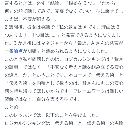
言するときは、必ず『結論』『根拠を 3 つ』『だから
何』の順で話してみて。完璧でなくていい。型に乗せてし
まえば、不安が消える」。
2 週間後、彼女は会議で「私の意見は X です。理由は 3
つあります。1 つ目は……」と発言できるようになりまし
た。3 か月後にはマネジャーから「最近、A さんの発言が
一番
論点
が明確」と褒められるようになりました。
このとき私が痛感したのは、ロジカルシンキングは「賢さ
の証明」ではなく、「不安なく考えと話を組み立てる安心
の道具」だ、ということです。本コースで「考える術」と
「伝える術」を両輪として扱うのは、皆さんにもこの安心
感を持ち帰ってほしいからです。フレームワークは難しい
装飾ではなく、自分を支える型です。
まとめ
このレッスンでは、以下のことを学びました。
ロジカルシンキングは「考える術」と「伝える術」の両輪