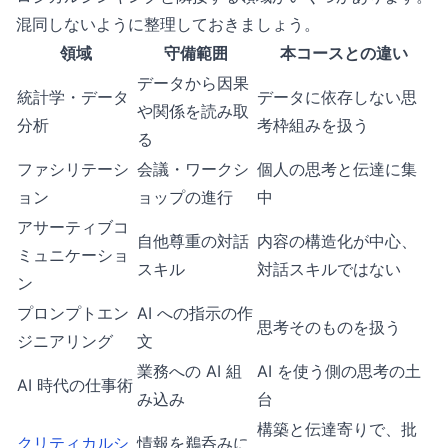
混同しないように整理しておきましょう。
領域
守備範囲
本コースとの違い
データから因果
統計学・データ
データに依存しない思
や関係を読み取
分析
考枠組みを扱う
る
ファシリテーシ
会議・ワークシ
個人の思考と伝達に集
ョン
ョップの進行
中
アサーティブコ
自他尊重の対話
内容の構造化が中心、
ミュニケーショ
スキル
対話スキルではない
ン
プロンプトエン
AI への指示の作
思考そのものを扱う
ジニアリング
文
業務への AI 組
AI を使う側の思考の土
AI 時代の仕事術
み込み
台
構築と伝達寄りで、批
クリティカルシ
情報を鵜呑みに