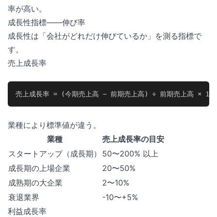
率が高い。
成長性指標——伸び率
成長性は「会社がどれだけ伸びているか」を測る指標で
す。
売上成長率
売上成長率 = (今期売上高 − 前期売上高) ÷ 前期売上高 × 100
業種により標準値が違う。
業種
売上成長率の目安
スタートアップ（成長期）
50〜200% 以上
成長期の上場企業
20〜50%
成熟期の大企業
2〜10%
衰退業界
-10〜+5%
利益成長率