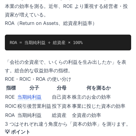
本業の効率を測る。近年、ROE より重視する経営者・投
資家が増えている。
ROA（Return on Assets、総資産利益率）
ROA = 当期純利益 ÷ 総資産 × 100%
「会社の全資産で、いくらの利益を生み出したか」を表
す。総合的な収益効率の指標。
ROE・ROIC・ROA の使い分け
指標
分子
分母
何を測るか
ROE
当期純利益
自己資本
株主のお金の効率
ROIC
税引後営業利益
投下資本
事業に投じた資本の効率
ROA
当期純利益
総資産
全資産の効率
3 つはそれぞれ違う角度から「資本の効率」を測ります。
💡 ポイント