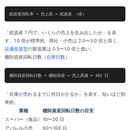
総資産回転率 = 売上高 ÷ 総資産 （倍）
「総資産 1 円で、いくらの売上を生み出したか」を表
す。1.0 倍が標準的、商社・小売は 2.0〜3.0 倍と高く、
設備投資型
の製造業は 0.5〜1.0 倍と低い。
棚卸資産回転日数（
在庫日数
）
棚卸資産回転日数 = 棚卸資産 ÷ 売上原価 × 365 日
「在庫が売れるまでに何日かかるか」を表す。短いほど効
率的。
業種
棚卸資産回転日数の目安
スーパー（食品）
10〜20 日
アパレル小売
60〜100 日