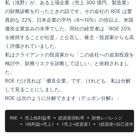
私（浅野）が、ある上場企業（売上 300 億円、製造業）
の財務診断を行ったときの話です。その会社の ROE は驚
異的な 22%。日本企業の平均（8〜10%）の倍以上、米国
優良企業並みの水準でした。同社の経営者は「ROE 20%
を維持することが社是」と公言し、株主・投資家からも高
く評価されていました。
私はクライアントの投資家から「この会社への追加投資を
検討中、財務リスクを診断してほしい」と依頼されまし
た。
ROE だけ見れば「優良企業」です。けれども、私は分解
して見ることにしました。
ROE は次のように分解できます（デュポン分解）：
ROE = 売上純利益率 × 総資産回転率 × 財務レバレッジ

    = (純利益÷売上) × (売上÷総資産) × (総資産÷自己資本)