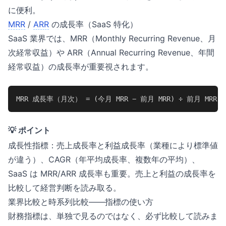
に便利。
MRR
/
ARR
の成長率（SaaS 特化）
SaaS 業界では、MRR（Monthly Recurring Revenue、月
次経常収益）や ARR（Annual Recurring Revenue、年間
経常収益）の成長率が重要視されます。
MRR 成長率（月次） = (今月 MRR − 前月 MRR) ÷ 前月 MRR × 
💡 ポイント
成長性指標：売上成長率と利益成長率（業種により標準値
が違う）、CAGR（年平均成長率、複数年の平均）、
SaaS は MRR/ARR 成長率も重要。売上と利益の成長率を
比較して経営判断を読み取る。
業界比較と時系列比較——指標の使い方
財務指標は、単独で見るのではなく、必ず比較して読みま