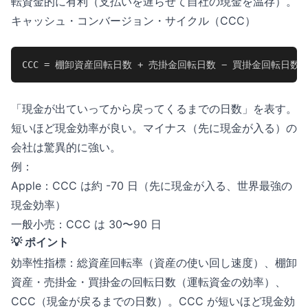
転資金的に有利（支払いを遅らせて自社の現金を温存）。
キャッシュ・コンバージョン・サイクル（CCC）
CCC = 棚卸資産回転日数 + 売掛金回転日数 − 買掛金回転日数
「現金が出ていってから戻ってくるまでの日数」を表す。
短いほど現金効率が良い。マイナス（先に現金が入る）の
会社は驚異的に強い。
例：
Apple：CCC は約 -70 日（先に現金が入る、世界最強の
現金効率）
一般小売：CCC は 30〜90 日
💡 ポイント
効率性指標：総資産回転率（資産の使い回し速度）、棚卸
資産・売掛金・買掛金の回転日数（運転資金の効率）、
CCC（現金が戻るまでの日数）。CCC が短いほど現金効