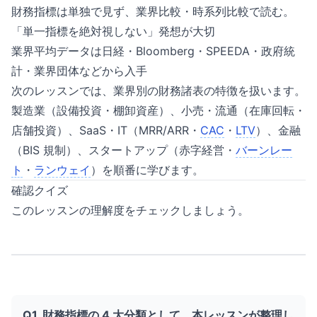
財務指標は単独で見ず、業界比較・時系列比較で読む。
「単一指標を絶対視しない」発想が大切
業界平均データは日経・Bloomberg・SPEEDA・政府統
計・業界団体などから入手
次のレッスンでは、業界別の財務諸表の特徴を扱います。
製造業（設備投資・棚卸資産）、小売・流通（在庫回転・
店舗投資）、SaaS・IT（MRR/ARR・
CAC
・
LTV
）、金融
（BIS 規制）、スタートアップ（赤字経営・
バーンレー
ト
・
ランウェイ
）を順番に学びます。
確認クイズ
このレッスンの理解度をチェックしましょう。
Q1. 財務指標の 4 大分類として、本レッスンが整理し