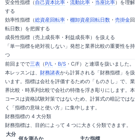
安全性指標（
自己資本
比率
・
流動比率
・
当座比率
）を理解
する
効率性指標（
総資産回転率
・
棚卸資産
回転日数
・
売掛金
回
転日数）を把握する
成長性指標（売上成長率・利益成長率）を扱える
「単一指標を絶対視しない」発想と業界比較の重要性を持
つ
前回までで
三表
（
P/L
・
B/S
・C/F）と連環を扱いました。
本レッスンは、
財務諸表
から計算される「財務指標」を扱
います。指標は会社を評価するための「ものさし」で、業
界比較・時系列比較で会社の特徴を浮き彫りにします。本
コースは資格試験対策ではないため、計算式の暗記ではな
く「指標の意味と使い方」に集中します。
財務指標の 4 大分類
財務指標は、目的によって 4 つに大きく分類できます。
大分
何を測るか
主な指標