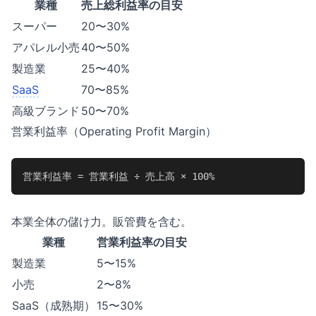
業種
売上総利益率の目安
スーパー
20〜30%
アパレル小売
40〜50%
製造業
25〜40%
SaaS
70〜85%
高級ブランド
50〜70%
営業利益率（Operating Profit Margin）
営業利益率 = 営業利益 ÷ 売上高 × 100%
本業全体の儲け力。販管費を含む。
業種
営業利益率の目安
製造業
5〜15%
小売
2〜8%
SaaS（成熟期）
15〜30%