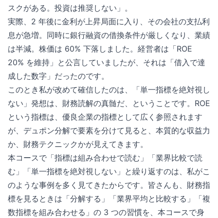
スクがある。投資は推奨しない」。
実際、2 年後に金利が上昇局面に入り、その会社の支払利
息が急増。同時に銀行融資の借換条件が厳しくなり、業績
は半減。株価は 60% 下落しました。経営者は「ROE
20% を維持」と公言していましたが、それは「借入で達
成した数字」だったのです。
このとき私が改めて確信したのは、「単一指標を絶対視し
ない」発想は、財務読解の真髄だ、ということです。ROE
という指標は、優良企業の指標として広く参照されます
が、デュポン分解で要素を分けて見ると、本質的な収益力
か、財務テクニックかが見えてきます。
本コースで「指標は組み合わせで読む」「業界比較で読
む」「単一指標を絶対視しない」と繰り返すのは、私がこ
のような事例を多く見てきたからです。皆さんも、財務指
標を見るときは「分解する」「業界平均と比較する」「複
数指標を組み合わせる」の 3 つの習慣を、本コースで身