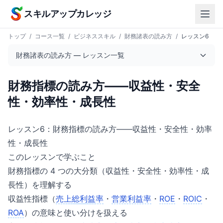
本文へスキップ
スキルアップカレッジ
トップ
/
コース一覧
/
ビジネススキル
/
財務諸表の読み方
/
レッスン6
財務諸表の読み方 — レッスン一覧
財務指標の読み方——収益性・安全
性・効率性・成長性
レッスン6：財務指標の読み方——収益性・安全性・効率
性・成長性
このレッスンで学ぶこと
財務指標の 4 つの大分類（収益性・安全性・効率性・成
長性）を理解する
収益性指標（
売上総利益
率
・
営業利益
率
・
ROE
・
ROIC
・
ROA
）の意味と使い分けを扱える