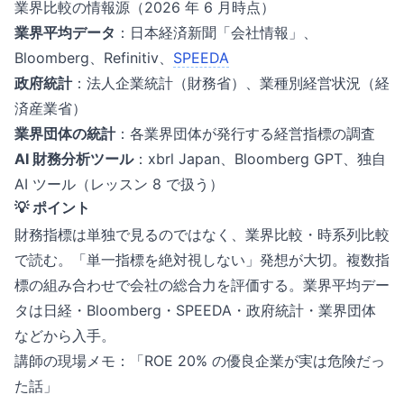
業界比較の情報源（2026 年 6 月時点）
業界平均データ
：日本経済新聞「会社情報」、
Bloomberg、Refinitiv、
SPEEDA
政府統計
：法人企業統計（財務省）、業種別経営状況（経
済産業省）
業界団体の統計
：各業界団体が発行する経営指標の調査
AI 財務分析ツール
：xbrl Japan、Bloomberg GPT、独自
AI ツール（レッスン 8 で扱う）
💡 ポイント
財務指標は単独で見るのではなく、業界比較・時系列比較
で読む。「単一指標を絶対視しない」発想が大切。複数指
標の組み合わせで会社の総合力を評価する。業界平均デー
タは日経・Bloomberg・SPEEDA・政府統計・業界団体
などから入手。
講師の現場メモ：「ROE 20% の優良企業が実は危険だっ
た話」