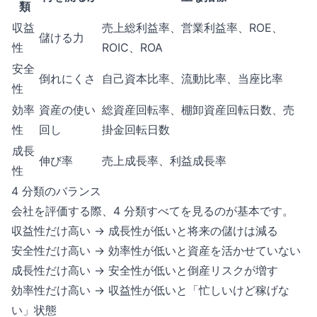
類
収益
売上総利益率、営業利益率、ROE、
儲ける力
性
ROIC、ROA
安全
倒れにくさ
自己資本比率、流動比率、当座比率
性
効率
資産の使い
総資産回転率、棚卸資産回転日数、売
性
回し
掛金回転日数
成長
伸び率
売上成長率、利益成長率
性
4 分類のバランス
会社を評価する際、4 分類すべてを見るのが基本です。
収益性だけ高い → 成長性が低いと将来の儲けは減る
安全性だけ高い → 効率性が低いと資産を活かせていない
成長性だけ高い → 安全性が低いと倒産リスクが増す
効率性だけ高い → 収益性が低いと「忙しいけど稼げな
い」状態