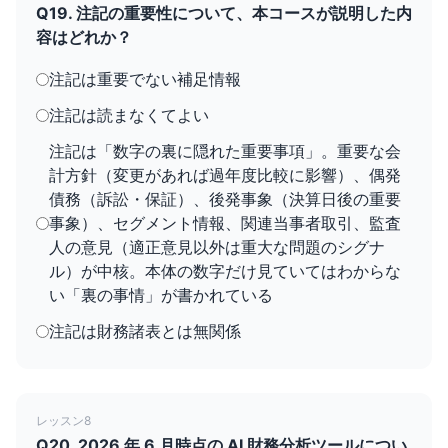
Q19. 注記の重要性について、本コースが説明した内
容はどれか？
注記は重要でない補足情報
注記は読まなくてよい
注記は「数字の裏に隠れた重要事項」。重要な会
計方針（変更があれば過年度比較に影響）、偶発
債務（訴訟・保証）、後発事象（決算日後の重要
事象）、セグメント情報、関連当事者取引、監査
人の意見（適正意見以外は重大な問題のシグナ
ル）が中核。本体の数字だけ見ていてはわからな
い「裏の事情」が書かれている
注記は財務諸表とは無関係
レッスン8
Q20. 2026 年 6 月時点の AI 財務分析ツールについ