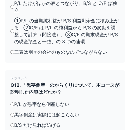
P/L だけがほかの表とつながり、B/S と C/F は独
立
①P/L の当期純利益が B/S 利益剰余金に積み上が
る、②C/F は P/L の純利益から B/S の変動を調
整して計算（間接法）、③C/F の期末現金が B/S
の現金預金と一致、の 3 つの連環
三表は別々の会社のものなのでつながらない
レッスン5
Q12. 「黒字倒産」のからくりについて、本コースが
説明した内容はどれか？
P/L が黒字なら倒産しない
黒字倒産は実際には起こらない
B/S だけ見れば防げる