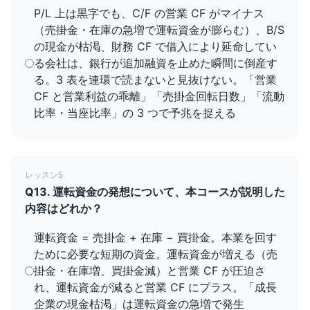
P/L 上は黒字でも、C/F の営業 CF がマイナス
（売掛金・在庫の急増で運転資金が膨らむ）、B/S
の現金が枯渇、財務 CF で借入により延命してい
る会社は、銀行が追加融資を止めた瞬間に倒産す
る。3 表を連環で読まないと見抜けない。「営業
CF と営業利益の乖離」「売掛金回転日数」「流動
比率・当座比率」の 3 つで予兆を捉える
レッスン5
Q13. 運転資金の発想について、本コースが説明した
内容はどれか？
運転資金 = 売掛金 + 在庫 − 買掛金。本業を回す
ために必要な短期の資金。運転資金が増える（売
掛金・在庫増、買掛金減）と営業 CF が圧迫さ
れ、運転資金が減ると営業 CF にプラス。「成長
企業の現金枯渇」は運転資金の急増で発生