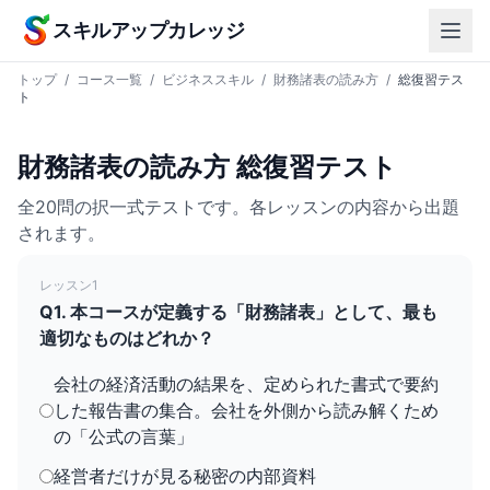
本文へスキップ
スキルアップカレッジ
トップ
/
コース一覧
/
ビジネススキル
/
財務諸表の読み方
/
総復習テス
ト
財務諸表の読み方 総復習テスト
全20問の択一式テストです。各レッスンの内容から出題
されます。
レッスン1
Q1. 本コースが定義する「財務諸表」として、最も
適切なものはどれか？
会社の経済活動の結果を、定められた書式で要約
した報告書の集合。会社を外側から読み解くため
の「公式の言葉」
経営者だけが見る秘密の内部資料