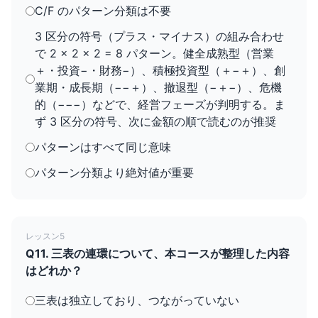
C/F のパターン分類は不要
3 区分の符号（プラス・マイナス）の組み合わせ
で 2 × 2 × 2 = 8 パターン。健全成熟型（営業
＋・投資−・財務−）、積極投資型（＋−＋）、創
業期・成長期（−−＋）、撤退型（−＋−）、危機
的（−−−）などで、経営フェーズが判明する。ま
ず 3 区分の符号、次に金額の順で読むのが推奨
パターンはすべて同じ意味
パターン分類より絶対値が重要
レッスン5
Q11. 三表の連環について、本コースが整理した内容
はどれか？
三表は独立しており、つながっていない