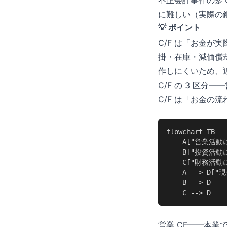
不正会計事件の多く
に難しい（実際の銀
💡 ポイント
C/F は「お金が
掛・在庫・減価償
作しにくいため、近
C/F の 3 区分
C/F は「お金の
flowchart TB

    A["営業活
    B["投資活
    C["財務活
    A --> D["
    B --> D

    C --> D
営業 CF——本業