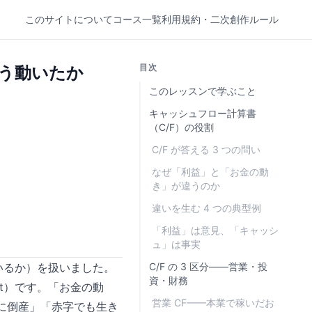
このサイトについて
コース一覧
利用規約・二次創作ルール
目次
どう動いたか
このレッスンで学ぶこと
キャッシュフロー計算書
（C/F）の役割
C/F が答える 3 つの問い
なぜ「利益」と「お金の動
き」が違うのか
違いを生む 4 つの典型例
「利益」は意見、「キャッシ
ュ」は事実
いるか）を扱いました。
C/F の 3 区分——営業・投
資・財務
ent）です。「お金の動
営業 CF——本業で稼いだお
のに倒産」「赤字でも生き