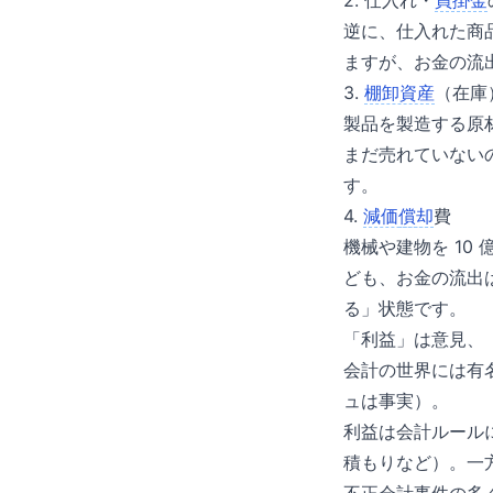
2. 仕入れ・
買掛金
逆に、仕入れた商品
ますが、お金の流
3.
棚卸資産
（在庫
製品を製造する原
まだ売れていない
す。
4.
減価
償却
費
機械や建物を 10 
ども、お金の流出は
る」状態です。
「利益」は意見、
会計の世界には有名な格言
ュは事実）。
利益は会計ルール
積もりなど）。一