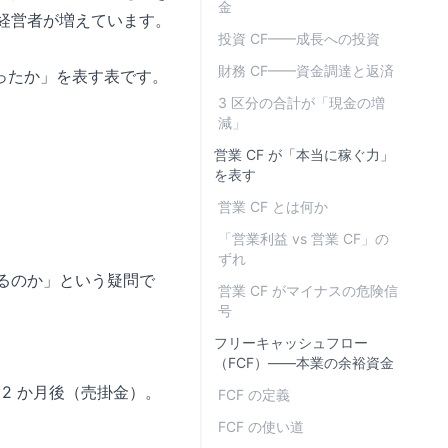
金
・経営者が増えています。
投資 CF——成長への投資
財務 CF——資金調達と返済
ったか」を表す表です。
3 区分の合計が「現金の増
減」
営業 CF が「本当に稼ぐ力」
を表す
営業 CF とは何か
「営業利益 vs 営業 CF」の
ずれ
作るのか」という疑問で
営業 CF がマイナスの危険信
号
フリーキャッシュフロー
（FCF）——本業の余裕資金
 2 か月後（売掛金）。
FCF の定義
FCF の使い道