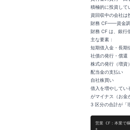
積極的に投資して
資回収中の会社は投
財務 CF——資金
財務 CF は、
主な要素：
短期借入金・長期
社債の発行・償還
株式の発行（増資
配当金の支払い
自社株買い
借入を増やしている
がマイナス（お金
3 区分の合計が「
営業 CF：本業で稼
+
