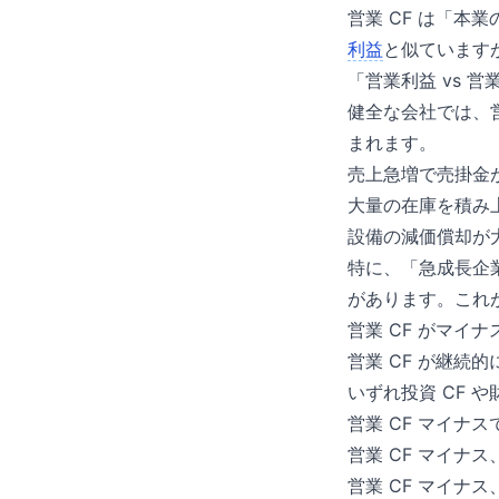
営業 CF は「本
利益
と似ています
「営業利益 vs 営
健全な会社では、
まれます。
売上急増で売掛金が
大量の在庫を積み上
設備の減価償却が大き
特に、「急成長企
があります。これ
営業 CF がマイ
営業 CF が継
いずれ投資 CF 
営業 CF マイナ
営業 CF マイナス
営業 CF マイナ