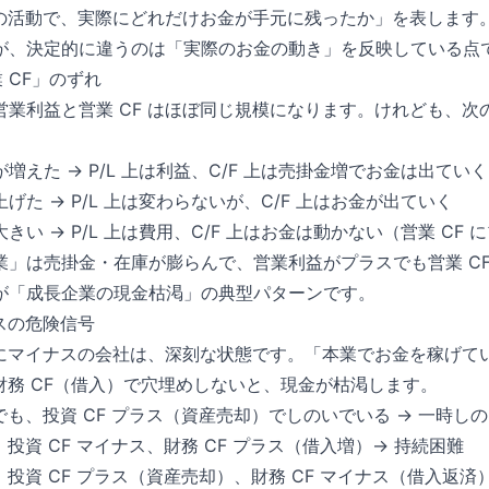
業の活動で、実際にどれだけお金が手元に残ったか」を表します。P
が、決定的に違うのは「実際のお金の動き」を反映している点
業 CF」のずれ
営業利益と営業 CF はほぼ同じ規模になります。けれども、次
増えた → P/L 上は利益、C/F 上は売掛金増でお金は出ていく
げた → P/L 上は変わらないが、C/F 上はお金が出ていく
い → P/L 上は費用、C/F 上はお金は動かない（営業 CF 
業」は売掛金・在庫が膨らんで、営業利益がプラスでも営業 CF
が「成長企業の現金枯渇」の典型パターンです。
ナスの危険信号
続的にマイナスの会社は、深刻な状態です。「本業でお金を稼げて
や財務 CF（借入）で穴埋めしないと、現金が枯渇します。
スでも、投資 CF プラス（資産売却）でしのいでいる → 一時し
、投資 CF マイナス、財務 CF プラス（借入増）→ 持続困難
ス、投資 CF プラス（資産売却）、財務 CF マイナス（借入返済