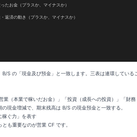
使ったお金（プラスか、マイナスか）

達・返済の動き（プラスか、マイナスか）

、B/S の「現金及び預金」と一致します。三表は連環している
分は「営業（本業で稼いだお金）」「投資（成長への投資）」「財
期の現金増減で、期末残高は B/S の現金預金と一致する。
当に稼ぐ力」を表す
っとも重要なのが営業 CF です。