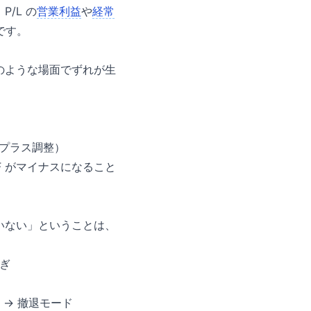
/L の
営業利益
や
経常
です。
のような場面でずれが生
にプラス調整）
 がマイナスになること
いない」ということは、
のぎ
）→ 撤退モード