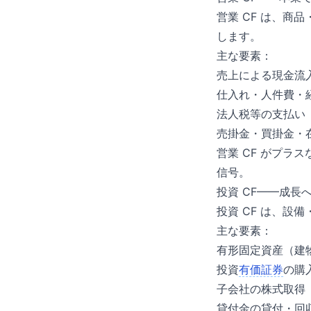
営業 CF は、
します。
主な要素：
売上による現金流
仕入れ・人件費・
法人税等の支払い
売掛金・買掛金・
営業 CF がプ
信号。
投資 CF——成長
投資 CF は、
主な要素：
有形固定資産（建
投資
有価証券
の購
子会社の株式取得
貸付金の貸付・回