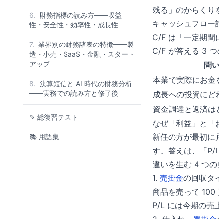
残る」のからくりを
6.
財務指標の読み方——収益
キャッシュフロー計
性・安全性・効率性・成長性
C/F は「一定
7.
業界別の財務諸表の特徴——製
C/F が答える 3 
造・小売・SaaS・金融・スタート
アップ
問
本業で実際にお金
8.
決算短信と AI 時代の財務分析
——実務での読み方と修了後
成長への投資にど
資金調達と返済は
✎ 総復習テスト
なぜ「利益」と「
新任の方が最初に戸
📚 用語集
す。答えは、「P/
違いを生む 4 つ
1.
売掛金
の回収タ
商品を売って 10
P/L には今期の