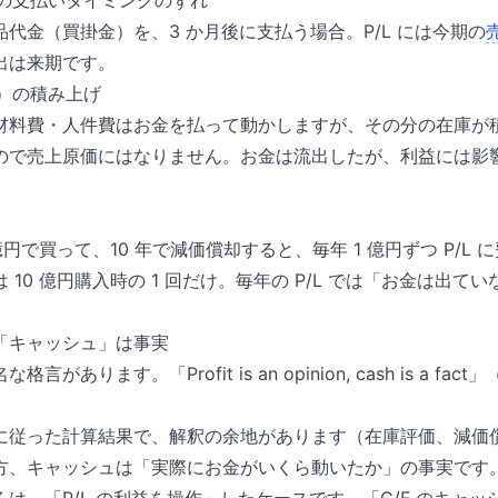
の支払いタイミングのずれ
代金（買掛金）を、3 か月後に支払う場合。P/L には今期の
出は来期です。
）の積み上げ
材料費・人件費はお金を払って動かしますが、その分の在庫が積み
ので売上原価にはなりません。お金は流出したが、利益には影
億円で買って、10 年で減価償却すると、毎年 1 億円ずつ P/L
 10 億円購入時の 1 回だけ。毎年の P/L では「お金は出
「キャッシュ」は事実
があります。「Profit is an opinion, cash is a f
に従った計算結果で、解釈の余地があります（在庫評価、減価
方、キャッシュは「実際にお金がいくら動いたか」の事実です