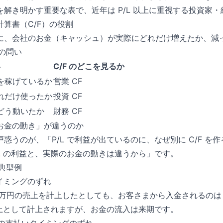
解き明かす重要な表で、近年は P/L 以上に重視する投資家
算書（C/F）の役割
期間に、会社のお金（キャッシュ）が実際にどれだけ増えたか、減
つの問い
い
C/F のどこを見るか
を稼げているか
営業 CF
れだけ使ったか
投資 CF
どう動いたか
財務 CF
お金の動き」が違うのか
惑うのが、「P/L で利益が出ているのに、なぜ別に C/F を
L の利益と、実際のお金の動きは違うから」です。
の典型例
イミングのずれ
0 万円の売上を計上したとしても、お客さまから入金されるのは
売上として計上されますが、お金の流入は来期です。