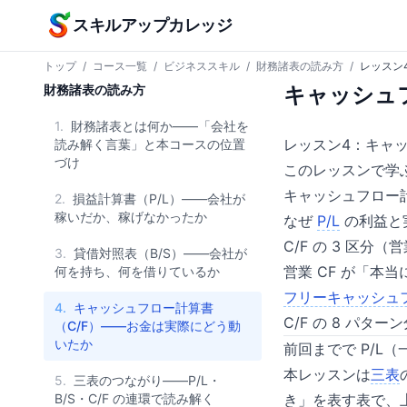
本文へスキップ
スキルアップカレッジ
トップ
/
コース一覧
/
ビジネススキル
/
財務諸表の読み方
/
レッスン
財務諸表の読み方
キャッシュ
1.
財務諸表とは何か——「会社を
レッスン4：キャ
読み解く言葉」と本コースの位置
づけ
このレッスンで学
キャッシュフロー
2.
損益計算書（P/L）——会社が
稼いだか、稼げなかったか
なぜ
P/L
の利益と
C/F の 3 区分
3.
貸借対照表（B/S）——会社が
営業 CF が「本
何を持ち、何を借りているか
フリーキャッシュ
4.
キャッシュフロー計算書
C/F の 8 パ
（C/F）——お金は実際にどう動
いたか
前回までで P/L
本レッスンは
三表
5.
三表のつながり——P/L・
B/S・C/F の連環で読み解く
き」を表す表で、上