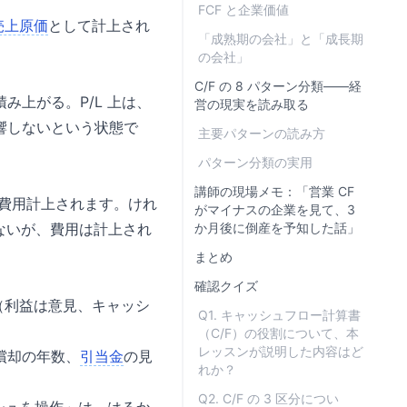
FCF と企業価値
売上原価
として計上され
「成熟期の会社」と「成長期
の会社」
C/F の 8 パターン分類——経
上がる。P/L 上は、
営の現実を読み取る
響しないという状態で
主要パターンの読み方
パターン分類の実用
講師の現場メモ：「営業 CF
 に費用計上されます。けれ
がマイナスの企業を見て、3
ていないが、費用は計上され
か月後に倒産を予知した話」
まとめ
確認クイズ
act」（利益は意見、キャッシ
Q1. キャッシュフロー計算書
（C/F）の役割について、本
レッスンが説明した内容はど
償却の年数、
引当金
の見
れか？
。
Q2. C/F の 3 区分につい