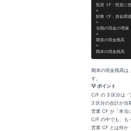
投資 CF：投資に
+

財務 CF：資金調
=

当期の現金の増減

+

期首の現金残高

=

期末の現金残高
期末の現金残高は
す。
💡 ポイント
C/F の 3 区
3 区分の合計が当
営業 CF が「本
C/F の中でも、も
営業 CF とは何か