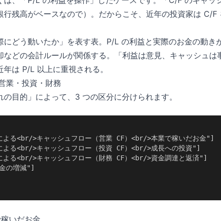
は、「P/L の利益を操作」したケースです。「C/F のキャ
行残高がベースなので）。だからこそ、近年の投資家は C/F
実際にどう動いたか」を表す表。P/L の利益と実際のお金の動
却などの会計ルールが関係する。「利益は意見、キャッシュは事実
年は P/L 以上に重視される。
——営業・投資・財務
流れの目的」によって、3 つの区分に分けられます。
動による<br/>キャッシュフロー（営業 CF）<br/>本業で稼いだお金"]

動による<br/>キャッシュフロー（投資 CF）<br/>成長への投資"]

動による<br/>キャッシュフロー（財務 CF）<br/>資金調達と返済"]

現金の増減"]

で稼いだお金