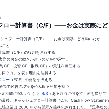
4
フロー計算書（C/F）——お金は実際に
ッシュフロー計算書（C/F）——お金は実際にどう動いたか
ぶこと
計算書（C/F）の役割を理解する
実際のお金の動きが違うのかを把握する
（営業 CF・投資 CF・財務 CF）の意味を整理する
当に稼ぐ力」を表す理由を理解する
フロー
（FCF）の発想を扱える
ターン分類で経営の現実を読み取る発想を持つ
（一定期間に稼いだか）と
B/S
（ある時点に何を持ち何を借りて
の最後、キャッシュフロー計算書（C/F、Cash Flow Statem
場企業は 2000 年から開示が義務化されました。「黒字な