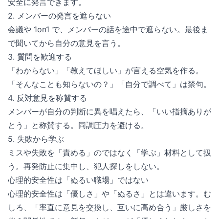
安全に発言できます。
2. メンバーの発言を遮らない
会議や 1on1 で、メンバーの話を途中で遮らない。最後ま
で聞いてから自分の意見を言う。
3. 質問を歓迎する
「わからない」「教えてほしい」が言える空気を作る。
「そんなことも知らないの？」「自分で調べて」は禁句。
4. 反対意見を称賛する
メンバーが自分の判断に異を唱えたら、「いい指摘ありが
とう」と称賛する。同調圧力を避ける。
5. 失敗から学ぶ
ミスや失敗を「責める」のではなく「学ぶ」材料として扱
う。再発防止に集中し、犯人探しをしない。
心理的安全性は「ぬるい職場」ではない
心理的安全性は「優しさ」や「ぬるさ」とは違います。む
しろ、「率直に意見を交換し、互いに高め合う」厳しさを