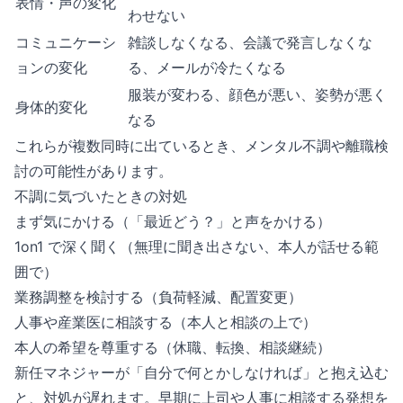
表情・声の変化
わせない
コミュニケーシ
雑談しなくなる、会議で発言しなくな
ョンの変化
る、メールが冷たくなる
服装が変わる、顔色が悪い、姿勢が悪く
身体的変化
なる
これらが複数同時に出ているとき、メンタル不調や離職検
討の可能性があります。
不調に気づいたときの対処
まず気にかける（「最近どう？」と声をかける）
1on1 で深く聞く（無理に聞き出さない、本人が話せる範
囲で）
業務調整を検討する（負荷軽減、配置変更）
人事や産業医に相談する（本人と相談の上で）
本人の希望を尊重する（休職、転換、相談継続）
新任マネジャーが「自分で何とかしなければ」と抱え込む
と、対処が遅れます。早期に上司や人事に相談する発想を