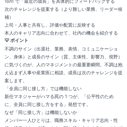
1on1 で「最近の成長」を具体的にフィードバックする
次のチャレンジを提案する（より難しい業務、リーダー候
補）
上司・人事と共有し、評価や配置に反映する
本人のキャリア志向に合わせて、社内の機会を紹介する
💡 ポイント
不調のサイン（出退社、業務、表情、コミュニケーショ
ン、身体）と成長のサイン（質、主体性、影響力、視野）
に気づくのが、人のマネジメントの最重要瞬間。不調は抱
え込まず人事や産業医に相談、成長は次のチャレンジを提
案します。
「全員に同じ接し方」では機能しない
新任マネジャーがハマる罠の 1 つが、「公平性のため
に、全員に同じ接し方をする」発想です。
なぜ「同じ接し方」は機能しないか
メンバー一人ひとりは、職務スキル・キャリア志向・性