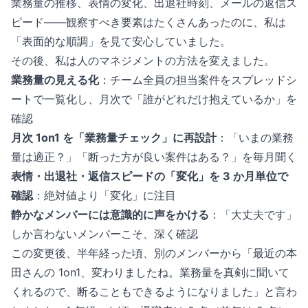
業務量の推移、表情の変化、出退社時刻、メールの返信ス
ピード——観察すべき要素はたくさんあったのに、私は
「表面的な順調」を見て安心していました。
その後、私は人のマネジメントの方法を変えました。
業務量の見える化
：チーム全員の担当案件をスプレッドシ
ートで一覧化し、月次で「誰がどれだけ抱えているか」を
確認
月次 1on1 を「業務量チェック」に再設計
：「いまの業務
量は適正？」「断った方が良い案件はある？」を毎月聞く
表情・出退社・返信スピードの「変化」を 3 か月単位で
確認
：絶対値より「変化」に注目
静かなメンバーには意識的に声をかける
：「大丈夫です」
しか言わないメンバーこそ、深く確認
この変更後、半年経った頃、別のメンバーから「最近の本
田さんの 1on1、変わりましたね。業務量を真剣に聞いて
くれるので、断ることもできるようになりました」と言わ