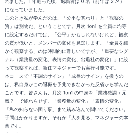
れました。1 年経った頃、退職者は 0 名（前年は 2 名）
になっていました。
このとき私が学んだのは、「公平な関わり」と「観察の
質」は別物だ、ということです。月次 1on1 を全員に均等
に設定するだけでは、「公平」かもしれないけれど、観察
の質が低いと、メンバーの変化を見逃します。「全員を細
かく観察する」のは時間的に難しいですが、「重要なシグ
ナル（業務量の変化、表情の変化、出退社の変化）」に絞
って観察すれば、新任マネジャーでも実行可能です。
本コースで「不調のサイン」「成長のサイン」を扱うの
は、私自身がこの退職を予兆できなかった反省から学んだ
ことです。皆さんも、月次 1on1 の中身を「業務確認＋元
気？」で終わらせず、「業務量の変化」「表情の変化」
「私の知らない困り事」まで踏み込んで聞いてください。
手間はかかりますが、それが「人を見る」マネジャーの本
業です。