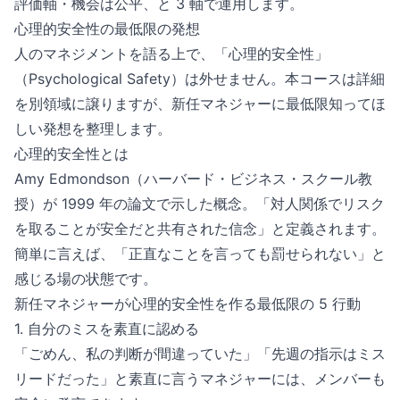
評価軸・機会は公平、と 3 軸で運用します。
心理的安全性の最低限の発想
人のマネジメントを語る上で、「心理的安全性」
（Psychological Safety）は外せません。本コースは詳細
を別領域に譲りますが、新任マネジャーに最低限知ってほ
しい発想を整理します。
心理的安全性とは
Amy Edmondson（ハーバード・ビジネス・スクール教
授）が 1999 年の論文で示した概念。「対人関係でリスク
を取ることが安全だと共有された信念」と定義されます。
簡単に言えば、「正直なことを言っても罰せられない」と
感じる場の状態です。
新任マネジャーが心理的安全性を作る最低限の 5 行動
1. 自分のミスを素直に認める
「ごめん、私の判断が間違っていた」「先週の指示はミス
リードだった」と素直に言うマネジャーには、メンバーも