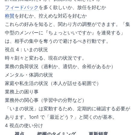
フィードバック
を多く欲しいか、放任を好むか
称賛
を好むか、控えめな対応を好むか
これらの好みを知ると、関わり方の調整ができます。「集
中型のメンバーに『ちょっといいですか』を連発する」
は、相手の集中を奪うので避けるべき行動です。
視点 4：いまの状況
時々刻々と変わる、現在の状況です。
業務の負荷状況（過剰か、適切か、余裕があるか）
メンタル・体調の状況
家庭や私生活の状況（本人が話せる範囲で）
業務上の困り事
業務外の関心事（学習中の分野など）
「いまの状況」は変動するため、定期的に確認する必要が
あります。1on1 で「最近どう？」と聞くのが基本。
4 視点の使い分け
視点
把握のタイミング
更新頻度