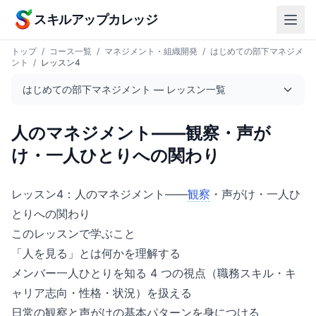
本文へスキップ
スキルアップカレッジ
トップ
/
コース一覧
/
マネジメント・組織開発
/
はじめての部下マネジメ
ント
/
レッスン4
はじめての部下マネジメント — レッスン一覧
人のマネジメント——観察・声が
け・一人ひとりへの関わり
レッスン4：人のマネジメント——
観察
・声がけ・一人ひ
とりへの関わり
このレッスンで学ぶこと
「人を見る」とは何かを理解する
メンバー一人ひとりを知る 4 つの視点（職務スキル・キ
ャリア志向・性格・状況）を扱える
日常の観察と声がけの基本パターンを身につける