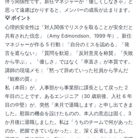
伴う関係性です。新任マネジャーが「優しくしなきゃ」と
思って遠慮ばかりすると、メンバーの成長が止まります。
💡 ポイント
心理的安全性は「対人関係でリスクを取ることが安全だと
共有された信念」（Amy Edmondson、1999 年）。新任
マネジャーが作る 5 行動：「自分のミスを認める」「発
言を遮らない」「質問を歓迎」「反対意見を称賛」「失敗
から学ぶ」。「優しさ」ではなく「率直さ」が本質です。
講師の現場メモ：「黙って辞めていった社員から学んだ
『観察の質』」
私（本田）が、人事部から事業部に課長として戻った 2
年目のことです。あるエンジニア（30 歳前後、入社 6 年
目の中堅）が、突然「来月で退職します」と申し出てきま
した。慰留の機会を設けたものの、本人の意志は固く、3
か月後に退職しました。私は「うちのチームで何があった
のか、把握できていなかった」と、深く反省しました。