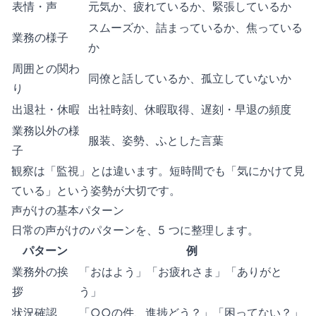
表情・声
元気か、疲れているか、緊張しているか
スムーズか、詰まっているか、焦っている
業務の様子
か
周囲との関わ
同僚と話しているか、孤立していないか
り
出退社・休暇
出社時刻、休暇取得、遅刻・早退の頻度
業務以外の様
服装、姿勢、ふとした言葉
子
観察は「監視」とは違います。短時間でも「気にかけて見
ている」という姿勢が大切です。
声がけの基本パターン
日常の声がけのパターンを、5 つに整理します。
パターン
例
業務外の挨
「おはよう」「お疲れさま」「ありがと
拶
う」
状況確認
「○○の件、進捗どう？」「困ってない？」