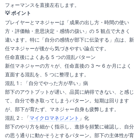
フォーマンスを直接左右します。
💡 ポイント
プレイヤーとマネジャーは「成果の出し方・時間の使い
方・評価軸・意思決定・感情の扱い」の 5 観点で大きく
違います。特に「自分の感情が部下に伝染する」点は、新
任マネジャーが後から気づきやすい論点です。
任命直後によくある 5 つの混乱パターン
新任マネジャーの方々が、任命直後の 3 〜 6 か月によく
直面する混乱を、5 つに整理します。
混乱 1：「自分でやった方が早い」病
部下のアウトプットが遅い、品質に納得できない、と感じ
て、自分で巻き取ってしまうパターン。短期は回ります
が、部下が育たず、マネジャー自身も疲弊します。
混乱 2：「
マイクロマネジメント
」化
部下のやり方を細かく指示し、進捗を頻繁に確認し、自分
の思う通りに動かそうとするパターン。部下の主体性が育