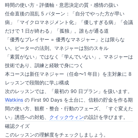
時間の使い方・評価軸・意思決定の質・感情の扱い
任命直後の混乱 5 パターン：「自分でやった方が早い
病」「マイクロマネジメント化」「優しすぎる病」「会議
だけで 1 日が終わる」「孤独」。誰もが通る道
「優秀なプレイヤー = 優秀なマネジャー」とは限らな
い。ピーターの法則。マネジャーは別のスキル
「素質がない」ではなく「学んでいない」。マネジャーは
技術であり、訓練と経験で身につく
本コースは新任マネジャー（任命〜1 年目）を主対象に 8
レッスンで段階的に学ぶ構成
次のレッスンでは、「最初の 90 日プラン」を扱います。
Watkins
の First 90 Days を土台に、信頼の貯金を作る期
間の使い方、観察・整合・行動のフェーズ、「すぐ変えた
い」誘惑への対処、
クイックウィン
の設計を学びます。
確認クイズ
このレッスンの理解度をチェックしましょう。