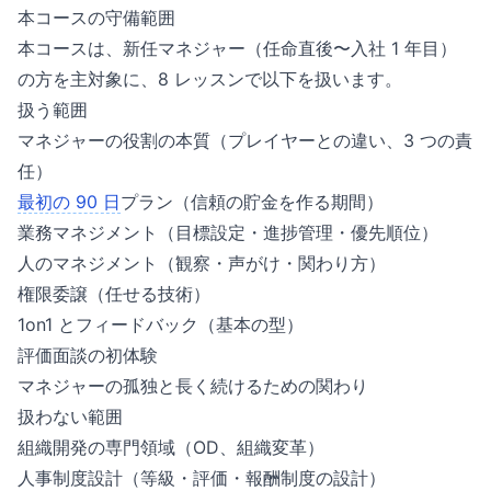
本コースの守備範囲
本コースは、新任マネジャー（任命直後〜入社 1 年目）
の方を主対象に、8 レッスンで以下を扱います。
扱う範囲
マネジャーの役割の本質（プレイヤーとの違い、3 つの責
任）
最初の 90 日
プラン（信頼の貯金を作る期間）
業務マネジメント（目標設定・進捗管理・優先順位）
人のマネジメント（観察・声がけ・関わり方）
権限委譲（任せる技術）
1on1 とフィードバック（基本の型）
評価面談の初体験
マネジャーの孤独と長く続けるための関わり
扱わない範囲
組織開発の専門領域（OD、組織変革）
人事制度設計（等級・評価・報酬制度の設計）