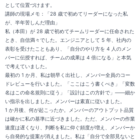
として位置づけます。
講師の現場メモ：「28 歳で初めてリーダーになった私
が、半年苦しんだ理由」
私（本田）が 28 歳で初めてチームリーダーに任命された
とき、自信満々でした。エンジニアとして 5 年、社内の
表彰を受けたこともあり、「自分のやり方を 4 人のメン
バーに伝授すれば、チームの成果は 4 倍になる」と本気
で考えていました。
最初の 1 か月、私は朝早く出社し、メンバー全員のコー
ドレビューを行いました。「ここはこう書くべき」「変数
名はこの命名規則に従う」「設計はこの方針で」——細か
い指示を出しました。メンバーは素直に従いました。
1 か月後、何が起こったか。メンバーのアウトプット品質
は確かに私の基準に近づきました。ただ、メンバーの作業
速度は遅くなり、判断を私に仰ぐ頻度が増え、メンバーか
ら自発的な提案が消えました。私は「自分で全部見ないと