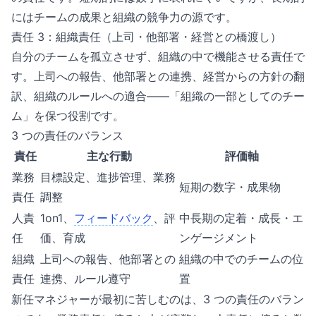
にはチームの成果と組織の競争力の源です。
責任 3：組織責任（上司・他部署・経営との橋渡し）
自分のチームを孤立させず、組織の中で機能させる責任で
す。上司への報告、他部署との連携、経営からの方針の翻
訳、組織のルールへの適合——「組織の一部としてのチー
ム」を保つ役割です。
3 つの責任のバランス
責任
主な行動
評価軸
業務
目標設定、進捗管理、業務
短期の数字・成果物
責任
調整
人責
1on1、
フィードバック
、評
中長期の定着・成長・エ
任
価、育成
ンゲージメント
組織
上司への報告、他部署との
組織の中でのチームの位
責任
連携、ルール遵守
置
新任マネジャーが最初に苦しむのは、3 つの責任のバラン