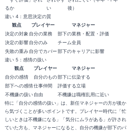
るか
い
後）
違い 4：意思決定の質
観点
プレイヤー
マネジャー
決定の対象
自分の業務
部下の業務・配置・評価
決定の影響
自分のみ
チーム全員
失敗の重み
自分でカバー
部下のキャリアに影響
違い 5：感情の扱い
観点
プレイヤー
マネジャー
自分の感情
自分のもの
部下に伝染する
部下への感情
仕事仲間
評価する立場
不機嫌の扱い
自由
不機嫌は職権乱用に近い
特に「自分の感情の扱い」は、新任マネジャーの方が後か
ら気づくことが多いポイントです。プレイヤー時代に「忙
しいときは不機嫌になる」「気分にムラがある」が許され
ていた方も、マネジャーになると、自分の機嫌が部下のパ