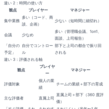
違い 2：時間の使い方
観点
プレイヤー
マネジャー
多い（コード、商
集中業務
少ない（短時間に細切れ）
談、企画）
多い（管理職会議、1on1、
会議
少なめ
面談、上司報告）
「自分の
自分でコントロー
部下と上司の都合で振り回
予定」
ル
される
違い 3：評価される軸
プレイヤ
観点
マネジャー
ー
個人の業
評価対象
チームの業績＋部下の育成
績
直属上司＋部下（360 度評
主な評価者
直属上司
価）
「すぐ評価」され
されやす
されにくい（半年〜1 年