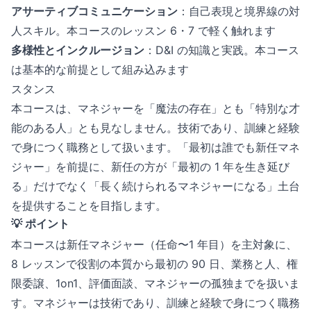
アサーティブコミュニケーション
：自己表現と境界線の対
人スキル。本コースのレッスン 6・7 で軽く触れます
多様性とインクルージョン
：D&I の知識と実践。本コース
は基本的な前提として組み込みます
スタンス
本コースは、マネジャーを「魔法の存在」とも「特別な才
能のある人」とも見なしません。技術であり、訓練と経験
で身につく職務として扱います。「最初は誰でも新任マネ
ジャー」を前提に、新任の方が「最初の 1 年を生き延び
る」だけでなく「長く続けられるマネジャーになる」土台
を提供することを目指します。
💡 ポイント
本コースは新任マネジャー（任命〜1 年目）を主対象に、
8 レッスンで役割の本質から最初の 90 日、業務と人、権
限委譲、1on1、評価面談、マネジャーの孤独までを扱いま
す。マネジャーは技術であり、訓練と経験で身につく職務