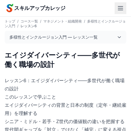
本文へスキップ
スキルアップカレッジ
トップ
/
コース一覧
/
マネジメント・組織開発
/
多様性とインクルージョ
ン入門
/
レッスン6
多様性とインクルージョン入門 — レッスン一覧
エイジダイバーシティ——多世代が
働く職場の設計
レッスン6：エイジダイバーシティ——多世代が働く職場
の設計
このレッスンで学ぶこと
エイジダイバーシティの背景と日本の制度（定年・継続雇
用）を理解する
シニア・ミドル・若手・Z世代の価値観の違いを把握する
世代間ギャップを「対立」ではなく「補完」に変える視点