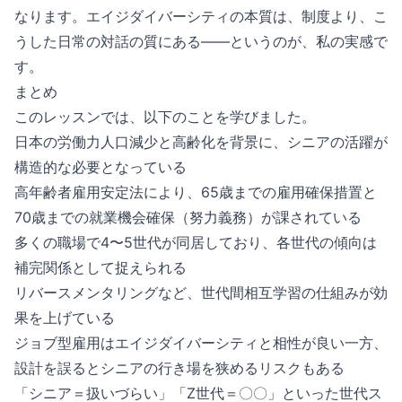
なります。エイジダイバーシティの本質は、制度より、こ
うした日常の対話の質にある——というのが、私の実感で
す。
まとめ
このレッスンでは、以下のことを学びました。
日本の労働力人口減少と高齢化を背景に、シニアの活躍が
構造的な必要となっている
高年齢者雇用安定法により、65歳までの雇用確保措置と
70歳までの就業機会確保（努力義務）が課されている
多くの職場で4〜5世代が同居しており、各世代の傾向は
補完関係として捉えられる
リバースメンタリングなど、世代間相互学習の仕組みが効
果を上げている
ジョブ型雇用はエイジダイバーシティと相性が良い一方、
設計を誤るとシニアの行き場を狭めるリスクもある
「シニア＝扱いづらい」「Z世代＝〇〇」といった世代ス