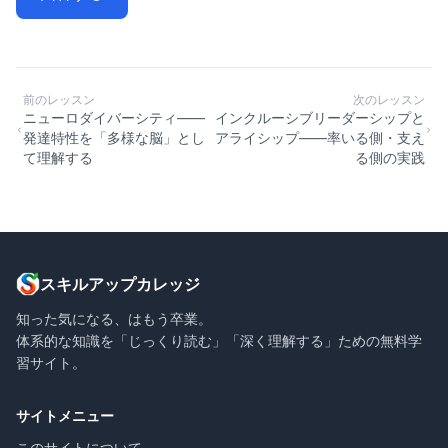
前のレッスン
次のレッスン
ニューロダイバーシティ——
インクルーシブリーダーシップと
発達特性を「多様な脳」とし
アライシップ——率いる側・支え
て理解する
る側の実践
スキルアップカレッジ
知った気になる、はもう卒業。
体系的な知識を「じっくり読む」「深く理解する」ための無料学
習サイト。
サイトメニュー
このサイトについて