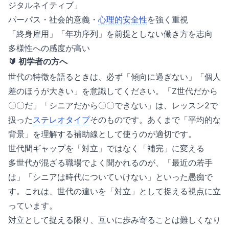
ジタルネイティブ」
パーパス・社会的意義・
心理的安全性
を強く重視
「終身雇用」「年功序列」を前提としない働き方を志向
多様性への感度が高い
🔰 初学者の方へ
世代の特徴を語るときは、必ず「傾向に過ぎない」「個人
差のほうが大きい」を意識してください。「Z世代だから
〇〇だ」「シニアだから〇〇できない」は、レッスン2で
扱った
ステレオタイプ
そのものです。あくまで「平均的な
背景」を理解する補助線として使うのが適切です。
世代間ギャップを「対立」ではなく「補完」に変える
多世代が混ざる職場でよく聞かれるのが、「最近の若手
は」「シニアは時代についていけない」といった愚痴で
す。これは、世代の違いを「対立」として捉える視点に立
っています。
対立として捉える限り、互いに歩み寄ることは難しくなり