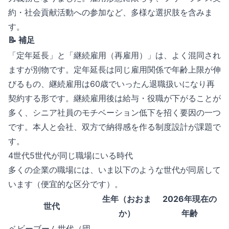
約・社会貢献活動への参加など、多様な選択肢を含みま
す。
📝 補足
「定年延長」と「継続雇用（再雇用）」は、よく混同され
ますが別物です。定年延長は同じ雇用関係で年齢上限が伸
びるもの、継続雇用は60歳でいったん退職扱いになり再
契約する形です。継続雇用後は給与・役職が下がることが
多く、シニア社員のモチベーション低下を招く要因の一つ
です。本人と会社、双方で納得感を作る制度設計が課題で
す。
4世代5世代が同じ職場にいる時代
多くの企業の職場には、いま以下のような世代が同居して
います（便宜的な区分です）。
生年（おおま
2026年現在の
世代
か）
年齢
ベビーブーム世代（団