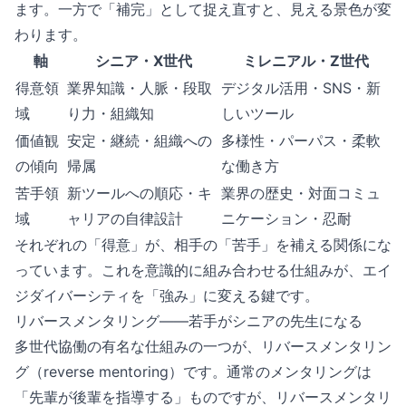
ます。一方で「補完」として捉え直すと、見える景色が変
わります。
軸
シニア・X世代
ミレニアル・Z世代
得意領
業界知識・人脈・段取
デジタル活用・SNS・新
域
り力・組織知
しいツール
価値観
安定・継続・組織への
多様性・パーパス・柔軟
の傾向
帰属
な働き方
苦手領
新ツールへの順応・キ
業界の歴史・対面コミュ
域
ャリアの自律設計
ニケーション・忍耐
それぞれの「得意」が、相手の「苦手」を補える関係にな
っています。これを意識的に組み合わせる仕組みが、エイ
ジダイバーシティを「強み」に変える鍵です。
リバースメンタリング——若手がシニアの先生になる
多世代協働の有名な仕組みの一つが、リバースメンタリン
グ（reverse mentoring）です。通常のメンタリングは
「先輩が後輩を指導する」ものですが、リバースメンタリ