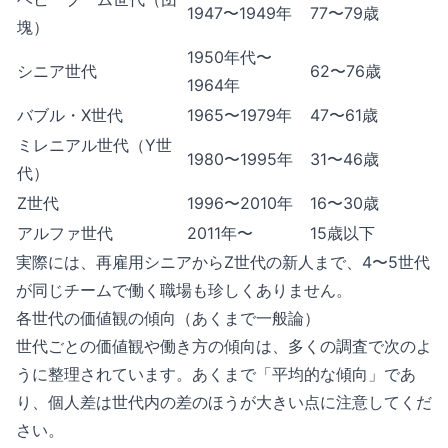
1947〜1949年
77〜79歳
塊）
1950年代〜
シニア世代
62〜76歳
1964年
バブル・X世代
1965〜1979年
47〜61歳
ミレニアル世代（Y世
1980〜1995年
31〜46歳
代）
Z世代
1996〜2010年
16〜30歳
アルファ世代
2011年〜
15歳以下
実際には、再雇用シニアからZ世代の新人まで、4〜5世代
が同じチームで働く職場も珍しくありません。
各世代の価値観の傾向（あくまで一般論）
世代ごとの価値観や働き方の傾向は、多くの調査で次のよ
うに整理されています。あくまで「平均的な傾向」であ
り、個人差は世代内の差のほうが大きい点に注意してくだ
さい。