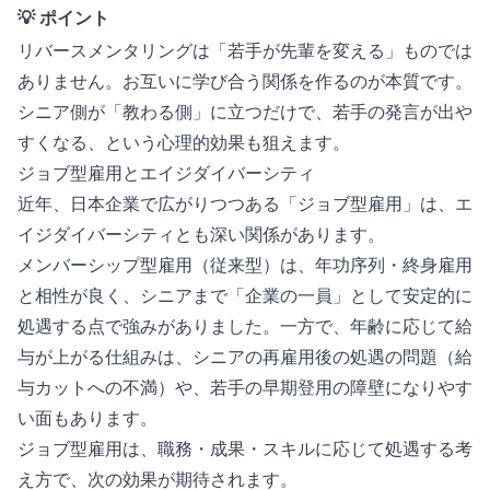
💡 ポイント
リバースメンタリングは「若手が先輩を変える」ものでは
ありません。お互いに学び合う関係を作るのが本質です。
シニア側が「教わる側」に立つだけで、若手の発言が出や
すくなる、という心理的効果も狙えます。
ジョブ型雇用とエイジダイバーシティ
近年、日本企業で広がりつつある「ジョブ型雇用」は、エ
イジダイバーシティとも深い関係があります。
メンバーシップ型雇用（従来型）は、年功序列・終身雇用
と相性が良く、シニアまで「企業の一員」として安定的に
処遇する点で強みがありました。一方で、年齢に応じて給
与が上がる仕組みは、シニアの再雇用後の処遇の問題（給
与カットへの不満）や、若手の早期登用の障壁になりやす
い面もあります。
ジョブ型雇用は、職務・成果・スキルに応じて処遇する考
え方で、次の効果が期待されます。