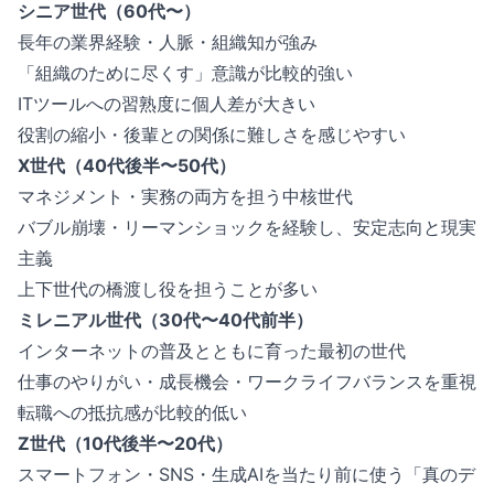
シニア世代（60代〜）
長年の業界経験・人脈・組織知が強み
「組織のために尽くす」意識が比較的強い
ITツールへの習熟度に個人差が大きい
役割の縮小・後輩との関係に難しさを感じやすい
X世代（40代後半〜50代）
マネジメント・実務の両方を担う中核世代
バブル崩壊・リーマンショックを経験し、安定志向と現実
主義
上下世代の橋渡し役を担うことが多い
ミレニアル世代（30代〜40代前半）
インターネットの普及とともに育った最初の世代
仕事のやりがい・成長機会・ワークライフバランスを重視
転職への抵抗感が比較的低い
Z世代（10代後半〜20代）
スマートフォン・SNS・生成AIを当たり前に使う「真のデ