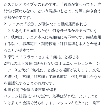
たステレオタイプそのものです。「役職が変わっても、専
門性は変わらない」という認識のもとで、対等に向き合う
姿勢が必要です。
2. シニアの「役割」が曖昧なまま継続雇用される
「とりあえず再雇用したが、何を任せるか決まっていな
い」状態は、シニア本人にも組織にも不幸です。継続雇用
する以上、職務範囲・期待役割・評価基準を本人と合意す
ることが基本です。
3. 若手の「フラットさ」を「無礼」と感じる
Z世代の上下関係に縛られないコミュニケーションを、シ
ニア・X世代が「無礼だ」と感じる場面があります。文化
の違いを「常識／非常識」で語る前に、何を尊重し合うか
を言語化することが有効です。
4. 世代間で会議の発言量が偏る
ベテラン社員ばかりが話す、若手は聞き役、というパター
ンは多くの会議で見られます。レッスン3で扱った「発言