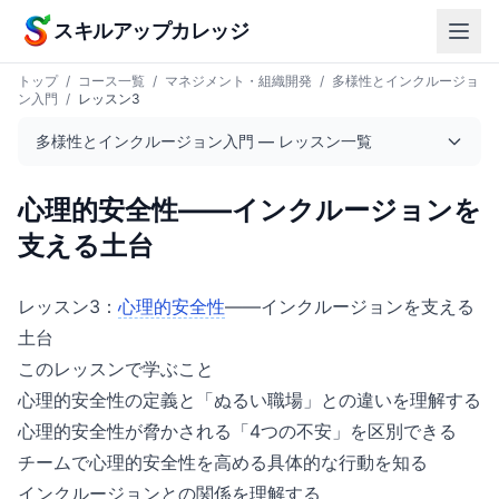
本文へスキップ
スキルアップカレッジ
トップ
/
コース一覧
/
マネジメント・組織開発
/
多様性とインクルージョ
ン入門
/
レッスン3
多様性とインクルージョン入門 — レッスン一覧
心理的安全性——インクルージョンを
支える土台
レッスン3：
心理的安全性
——インクルージョンを支える
土台
このレッスンで学ぶこと
心理的安全性の定義と「ぬるい職場」との違いを理解する
心理的安全性が脅かされる「4つの不安」を区別できる
チームで心理的安全性を高める具体的な行動を知る
インクルージョンとの関係を理解する