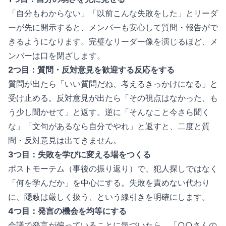
「自分もわからない」「以前こんな失敗をした」とリーダ
ーが先に開示すると、メンバーも安心して質問・報告がで
きるようになります。完璧なリーダー像を演じるほど、メ
ンバーは口を閉ざします。
2つ目：質問・反対意見を歓迎する反応をする
質問が出たら「いい質問だね、考えるきっかけになる」と
受け止める。反対意見が出たら「その視点はなかった、も
う少し聞かせて」と返す。逆に「そんなこと今さら聞く
な」「文句があるなら自分でやれ」と返すと、二度と質
問・反対意見は出てきません。
3つ目：失敗を学びに変える場をつくる
ポストモーテム（事後の振り返り）で、犯人探しではなく
「何を学んだか」を中心にする。失敗を責めない代わり
に、隠蔽は厳しく扱う、という線引きを明確にします。
4つ目：発言の機会を均等にする
会議で発言が偏っていることに気づいたら、「○○さんの