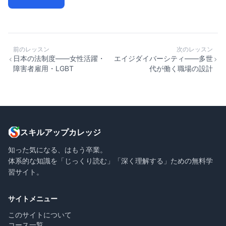
前のレッスン
次のレッスン
日本の法制度——女性活躍・
エイジダイバーシティ——多世
障害者雇用・LGBT
代が働く職場の設計
スキルアップカレッジ
知った気になる、はもう卒業。
体系的な知識を「じっくり読む」「深く理解する」ための無料学
習サイト。
サイトメニュー
このサイトについて
コース一覧