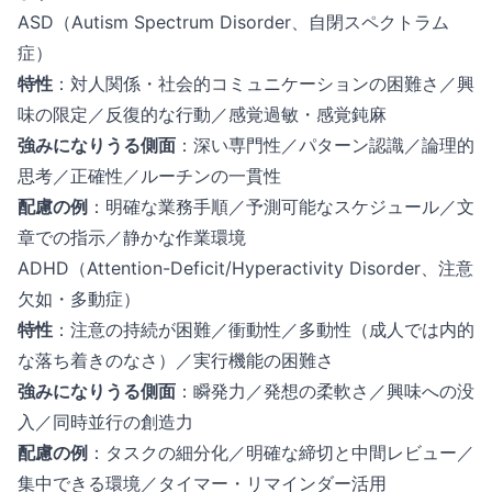
ASD（Autism Spectrum Disorder、自閉スペクトラム
症）
特性
：対人関係・社会的コミュニケーションの困難さ／興
味の限定／反復的な行動／感覚過敏・感覚鈍麻
強みになりうる側面
：深い専門性／パターン認識／論理的
思考／正確性／ルーチンの一貫性
配慮の例
：明確な業務手順／予測可能なスケジュール／文
章での指示／静かな作業環境
ADHD（Attention-Deficit/Hyperactivity Disorder、注意
欠如・多動症）
特性
：注意の持続が困難／衝動性／多動性（成人では内的
な落ち着きのなさ）／実行機能の困難さ
強みになりうる側面
：瞬発力／発想の柔軟さ／興味への没
入／同時並行の創造力
配慮の例
：タスクの細分化／明確な締切と中間レビュー／
集中できる環境／タイマー・リマインダー活用