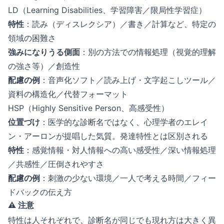
LD（Learning Disabilities、学習障害／限局性学習症）
特性
：読み（ディスレクシア）／書き／計算など、特定の
領域の困難さ
強みになりうる側面
：別の方法での情報処理（視覚的理解
の強さ等）／創造性
配慮の例
：音声化ソフト／読み上げ・文字起こしツール／
資料の構造化／代替フォーマット
HSP（Highly Sensitive Person、高感受性）
位置づけ
：医学的な診断名ではなく、心理学者のエレイ
ン・アーロンが提唱した気質。発達特性とは区別される
特性
：感覚情報・対人情報への高い感受性／深い情報処理
／共感性／圧倒されやすさ
配慮の例
：刺激の少ない環境／一人で考える時間／フィー
ドバックの伝え方
⚠️ 注意
特性は人それぞれで、診断名が同じでも現れ方は大きく異