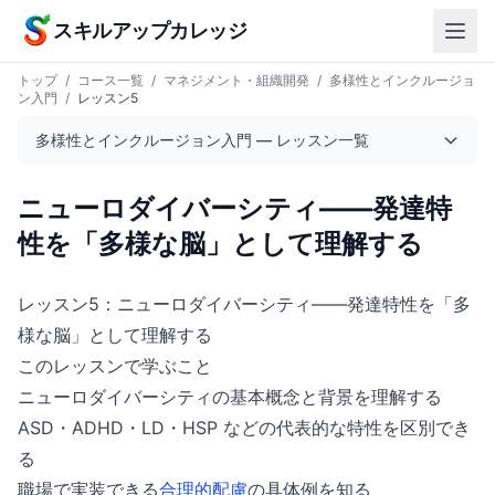
本文へスキップ
スキルアップカレッジ
トップ
/
コース一覧
/
マネジメント・組織開発
/
多様性とインクルージョ
ン入門
/
レッスン5
多様性とインクルージョン入門 — レッスン一覧
ニューロダイバーシティ——発達特
性を「多様な脳」として理解する
レッスン5：ニューロダイバーシティ——発達特性を「多
様な脳」として理解する
このレッスンで学ぶこと
ニューロダイバーシティの基本概念と背景を理解する
ASD・ADHD・LD・HSP などの代表的な特性を区別でき
る
職場で実装できる
合理的配慮
の具体例を知る