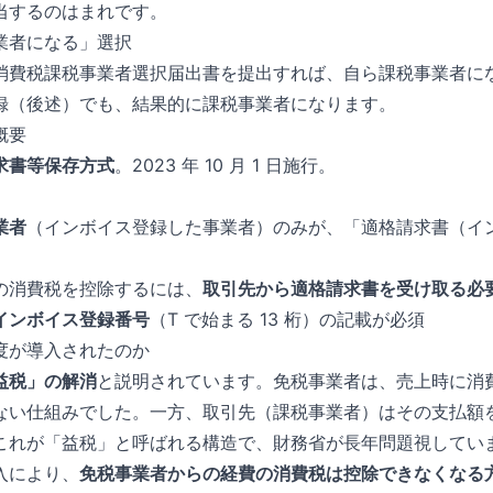
当するのはまれです。
業者になる」選択
消費税課税事業者選択届出書を提出すれば、自ら課税事業者に
録（後述）でも、結果的に課税事業者になります。
概要
求書等保存方式
。2023 年 10 月 1 日施行。
業者
（インボイス登録した事業者）のみが、「適格請求書（イ
の消費税を控除するには、
取引先から適格請求書を受け取る必
インボイス登録番号
（T で始まる 13 桁）の記載が必須
度が導入されたのか
益税」の解消
と説明されています。免税事業者は、売上時に消
ない仕組みでした。一方、取引先（課税事業者）はその支払額
これが「益税」と呼ばれる構造で、財務省が長年問題視してい
入により、
免税事業者からの経費の消費税は控除できなくなる