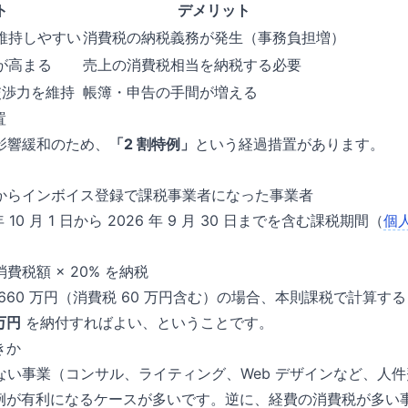
ト
デメリット
維持しやすい
消費税の納税義務が発生（事務負担増）
が高まる
売上の消費税相当を納税する必要
格交渉力を維持
帳簿・申告の手間が増える
置
影響緩和のため、
「2 割特例」
という経過措置があります。
からインボイス登録で課税事業者になった事業者
年 10 月 1 日から 2026 年 9 月 30 日までを含む課税期間（
個
）
費税額 × 20% を納税
660 万円（消費税 60 万円含む）の場合、本則課税で計算す
 万円
を納付すればよい、ということです。
きか
ない事業（コンサル、ライティング、Web デザインなど、人
特例が有利になるケースが多いです。逆に、経費の消費税が多い