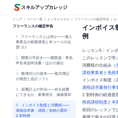
本文へスキップ
スキルアップカレッジ
トップ
/
コース一覧
/
ビジネススキル
/
フリーランスの確定申告
/
レ
フリーランスの確定申告
インボイス
例
1.
フリーランスとは何か——個人
事業主の税務環境と本コースの位
置づけ
レッスン5：イン
このレッスンで学
2.
開業の手続き——開業届・青色
申告承認申請書・ほかの届出
消費税の仕組み（
課税事業者
と
免税
3.
帳簿付けの基本——複式簿記
の発想と会計ソフト
インボイス制度（20
適格請求書発行事
4.
経費計上の作法——何を経費
2 割特例の経過措
にできるか、家事按分、減価償却
簡易課税制度
と
本
5.
インボイス制度と消費税——
前回のレッスンで
適格請求書・課税／免税の選択・
2 割特例
界隈で最大の話題