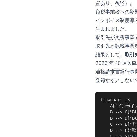
置あり、後述）。
免税事業者への影
インボイス制度導
生まれました。
取引先が免税事業者
取引先が課税事業者
結果として、
取引
2023 年 10 
適格請求書発行事
登録する／しない
flowchart TB

    A["インボイ
    B --> C[
    B --> D["
    C --> E[
    D --> F{
    F --> G[