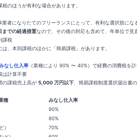
課税のほうが有利な場合があります。
税事業者になりたてのフリーランスにとって、有利な選択肢にな
30 日までの経過措置
なので、その後の対応も含めて、年単位で見
則課税
には、本則課税のほかに「簡易課税」があります。
みなし仕入率
（業種により 90% 〜 40%）で経費の消費税を
税は計算不要
間の課税売上高が
5,000 万円以下
、簡易課税制度選択届出書
業種
みなし仕入率
90%
80%
など）
70%
業など）
60%