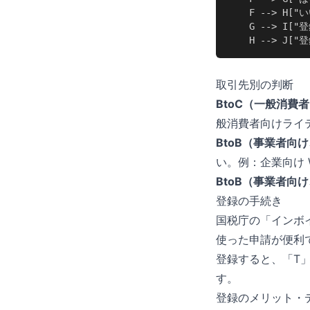
    F --> H[
    G --> I
    H --> J
取引先別の判断
BtoC（一般消費
般消費者向けライ
BtoB（事業者向
い。例：企業向け 
BtoB（事業者向
登録の手続き
国税庁の「インボイ
使った申請が便利
登録すると、「T」
す。
登録のメリット・