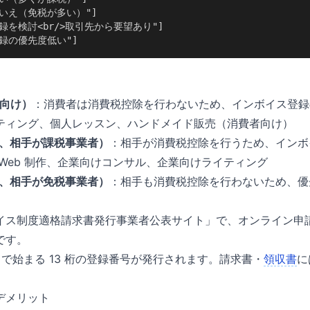
"いいえ（免税が多い）"]

["登録を検討<br/>取引先から要望あり"]

["登録の優先度低い"]
者向け）
：消費者は消費税控除を行わないため、インボイス登録
ティング、個人レッスン、ハンドメイド販売（消費者向け）
け、相手が課税事業者）
：相手が消費税控除を行うため、インボ
Web 制作、企業向けコンサル、企業向けライティング
け、相手が免税事業者）
：相手も消費税控除を行わないため、優
ス制度適格請求書発行事業者公表サイト」で、オンライン申請が
です。
で始まる 13 桁の登録番号が発行されます。請求書・
領収書
に
デメリット