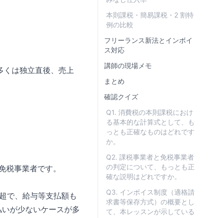
本則課税・簡易課税・2 割特
例の比較
フリーランス新法とインボイ
ス対応
講師の現場メモ
多くは独立直後、売上
まとめ
確認クイズ
Q1. 消費税の本則課税におけ
る基本的な計算式として、も
っとも正確なものはどれです
か。
Q2. 課税事業者と免税事業者
の判定について、もっとも正
て免税事業者です。
確な説明はどれですか。
Q3. インボイス制度（適格請
万円超で、給与等支払額も
求書等保存方式）の概要とし
支払いが少ないケースが多
て、本レッスンが示している