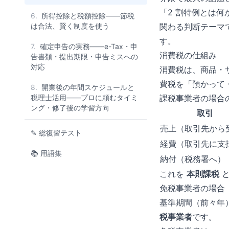
「2 割特例とは
6.
所得控除と税額控除——節税
は合法、賢く制度を使う
関わる判断テーマ
す。
7.
確定申告の実務——e-Tax・申
消費税の仕組み
告書類・提出期限・申告ミスへの
対応
消費税は、商品・
費税を「預かって
8.
開業後の年間スケジュールと
税理士活用——プロに頼むタイミ
課税事業者の場合
ング・修了後の学習方向
取引
売上（取引先から
✎ 総復習テスト
経費（取引先に支
📚 用語集
納付（税務署へ）
これを
本則課税
と
免税事業者の場合
基準期間（前々年）
税事業者
です。