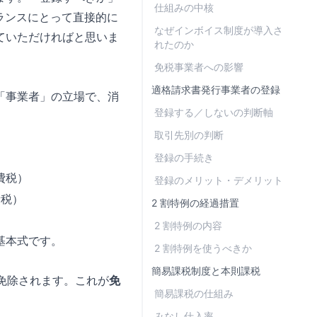
仕組みの中核
ランスにとって直接的に
なぜインボイス制度が導入さ
ていただければと思いま
れたのか
免税事業者への影響
適格請求書発行事業者の登録
「事業者」の立場で、消
登録する／しないの判断軸
取引先別の判断
登録の手続き
費税）
登録のメリット・デメリット
費税）
2 割特例の経過措置
2 割特例の内容
基本式です。
2 割特例を使うべきか
簡易課税制度と本則課税
が免除されます。これが
免
簡易課税の仕組み
みなし仕入率