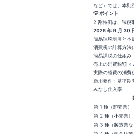
など）では、本則
💡 ポイント
2 割特例は、課
2026 年 9 月 
簡易課税制度と本
消費税の計算方法
簡易課税の仕組み
売上の消費税額 ×
実際の経費の消費
適用要件：基準期
みなし仕入率
第 1 種（卸売業）
第 2 種（小売業）
第 3 種（製造業
第 4 種（飲食店