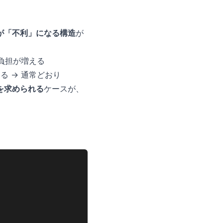
が「不利」になる構造
が
税負担が増える
る → 通常どおり
を求められる
ケースが、