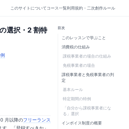
このサイトについて
コース一覧
利用規約・二次創作ルール
目次
の選択・2 割特
このレッスンで学ぶこと
消費税の仕組み
特例
課税事業者の場合の仕組み
免税事業者の場合
課税事業者と免税事業者の判
定
基本ルール
特定期間の特例
「自分から課税事業者にな
る」選択
0 月以降の
フリーランス
インボイス制度の概要
ます。「登録すべきか」