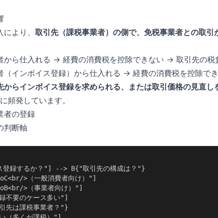
響
入により、
取引先（課税事業者）の側で、免税事業者との取引
から仕入れる → 経費の消費税を控除できない → 取引先の
（インボイス登録）から仕入れる → 経費の消費税を控除でき
先からインボイス登録を求められる、または取引価格の見直し
月以降に頻発しています。
業者の登録
の判断軸
ス登録するか？"] --> B{"取引先の構成は？"}

"BtoC<br/>（一般消費者向け）"]

BtoB<br/>（事業者向け）"]

"登録不要のケース多い"]

"取引先は課税事業者？"}

"はい（多くが課税）"]
