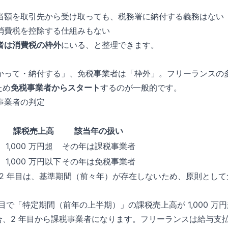
当額を取引先から受け取っても、税務署に納付する義務はない
消費税を控除する仕組みもない
者は消費税の枠外
にいる、と整理できます。
かって・納付する」、免税事業者は「枠外」。フリーランスの
ため
免税事業者からスタート
するのが一般的です。
事業者の判定
課税売上高
該当年の扱い
）
1,000 万円超
その年は課税事業者
）
1,000 万円以下
その年は免税事業者
・ 2 年目は、基準期間（前々年）が存在しないため、原則とし
年目で「特定期間（前年の上半期）」の課税売上高が 1,000 
の場合、2 年目から課税事業者になります。フリーランスは給与