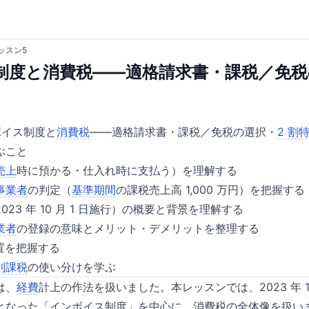
ッスン5
制度と消費税——適格請求書・課税／免税
ボイス制度と
消費税
——適格請求書・課税／免税の選択・
2 割
ぶこと
売上
時に預かる・仕入れ時に支払う）を理解する
事業者
の判定（
基準期間
の課税売上高 1,000 万円）を把握する
23 年 10 月 1 日施行）の概要と背景を理解する
業者
の登録の意味とメリット・デメリットを整理する
置を把握する
則課税
の使い分けを学ぶ
は、
経費
計上の作法を扱いました。本レッスンでは、2023 年 1
となった「インボイス制度」を中心に、消費税の全体像を扱い