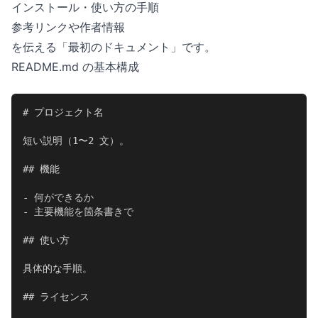
インストール・使い方の手順
参考リンクや作者情報
を伝える「最初のドキュメント」です。
README.md の基本構成
# プロジェクト名

短い説明（1〜2 文）。

## 機能

- 何ができるか

- 主要機能を箇条書きで

## 使い方

具体的な手順。

## ライセンス
