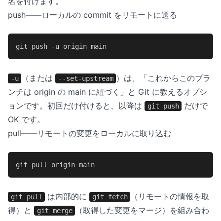
名を付けます。
push——ローカルの commit をリモートに送る
git push -u origin main
（または
）は、「これからこのブラ
-u
--set-upstream
ンチは origin の main に紐づく」と Git に教えるオプシ
ョンです。初回だけ付けると、以降は
だけで
git push
OK です。
pull——リモートの変更をローカルに取り込む
git pull origin main
は内部的に
（リモートの情報を取
git pull
git fetch
得）と
（取得した変更をマージ）を組み合わ
git merge