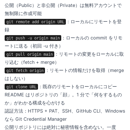
公開（Public）と非公開（Private）は無料アカウントで
無制限に作成可能
：ローカルにリモートを登
git remote add origin URL
録
：ローカルの commit をリモ
git push -u origin main
ートに送る（初回 -u 付き）
：リモートの変更をローカルに取
git pull origin main
り込む（fetch + merge）
：リモートの情報だけを取得（merge
git fetch origin
はしない）
：既存のリモートをローカルにコピー
git clone URL
README はリポジトリの「顔」。1 分で「何をするもの
か」がわかる構成を心がける
認証方法：HTTPS + PAT、SSH、GitHub CLI、Windows
なら Git Credential Manager
公開リポジトリには絶対に秘密情報を含めない。一度