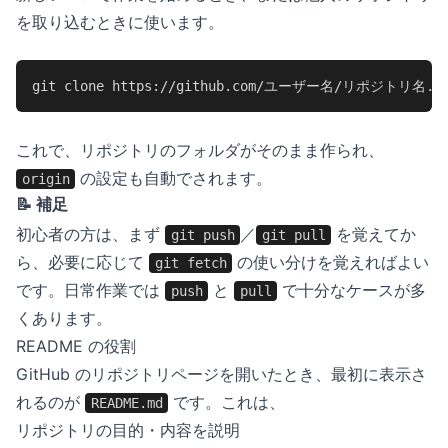
を取り込むときに使います。
git clone https://github.com/ユーザー名/リポジトリ名.g
これで、リポジトリのフォルダがそのまま作られ、
の設定も自動でされます。
origin
📝 補足
初心者の方は、まず
／
を覚えてか
git push
git pull
ら、必要に応じて
の使い分けを覚えればよい
git fetch
です。日常作業では
と
で十分なケースが多
push
pull
くあります。
README の役割
GitHub のリポジトリページを開いたとき、最初に表示さ
れるのが
です。これは、
README.md
リポジトリの目的・内容を説明