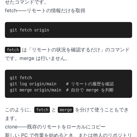
せたコマンドです。
fetch——リモートの情報だけを取得
git fetch origin
は「リモートの状況を確認するだけ」のコマンド
fetch
です。merge は行いません。
git fetch

git log origin/main    # リモートの履歴を確認

git merge origin/main  # 自分で merge を判断
このように、
と
を分けて使うこともでき
fetch
merge
ます。
clone——既存のリモートをローカルにコピー
新しい PC で作業を始めるとき、または他人のリポジトリ