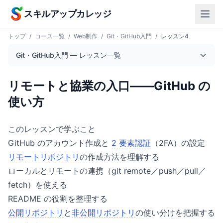
本文へスキップ
スキルアップカレッジ
トップ
/
コース一覧
/
Web制作
/
Git・GitHub入門
/
レッスン4
Git・GitHub入門 — レッスン一覧
リモートと協業の入口——GitHub の
使い方
このレッスンで学ぶこと
GitHub のアカウント作成と
2 要素認証
（2FA）の設定
リモート
リポジトリ
の作成方法を理解する
ローカルとリモートの連携（git remote／push／pull／
fetch）を使える
README の役割を整理する
公開リポジトリ
と
非公開リポジトリ
の使い分けを把握する