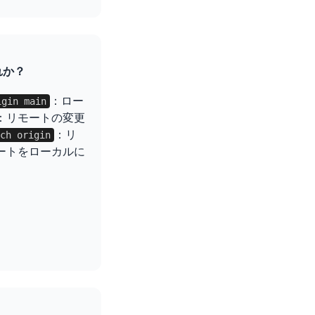
れか？
：ロー
igin main
：リモートの変更
：リ
ch origin
ートをローカルに