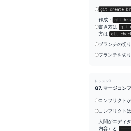
git create-br
作成：
git b
書き方は
git 
方は
git chec
ブランチの切
ブランチを切
レッスン3
Q7. マージコ
コンフリクトが
コンフリクトは 
人間がエディ
内容）と
====