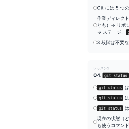
Git には 5
作業ディレクトリ
とも）→ リポジ
→ ステージ、
3 段階は不要
レッスン2
Q4.
git status
は
git status
は
git status
は
git status
現在の状態（どの
も使うコマンド