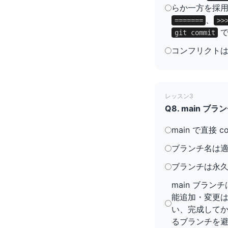
らか一方を採
、
=======
>>
で
git commit
コンフリクト
レッスン3
Q8. main
main で直接 
ブランチ名は
ブランチは永
main ブラン
能追加・変更
い、完成してか
るブランチを