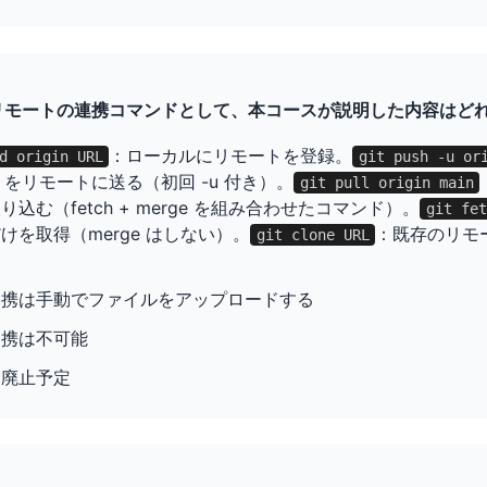
とリモートの連携コマンドとして、本コースが説明した内容はど
：ローカルにリモートを登録。
d origin URL
git push -u or
it をリモートに送る（初回 -u 付き）。
git pull origin main
込む（fetch + merge を組み合わせたコマンド）。
git fet
けを取得（merge はしない）。
：既存のリモ
git clone URL
連携は手動でファイルをアップロードする
連携は不可能
は廃止予定