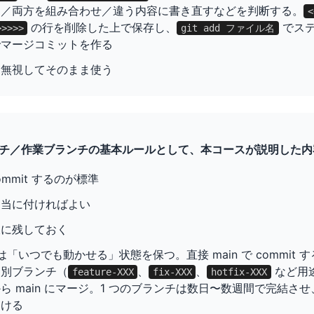
用／両方を組み合わせ／違う内容に書き直すなどを判断する。
<
の行を削除した上で保存し、
でステ
>>>>>
git add ファイル名
マージコミットを作る
は無視してそのまま使う
 ブランチ／作業ブランチの基本ルールとして、本コースが説明した
commit するのが標準
適当に付ければよい
久に残しておく
チは「いつでも動かせる」状態を保つ。直接 main で commit
は別ブランチ（
、
、
など用
feature-XXX
fix-XXX
hotfix-XXX
ら main にマージ。1 つのブランチは数日〜数週間で完結さ
避ける