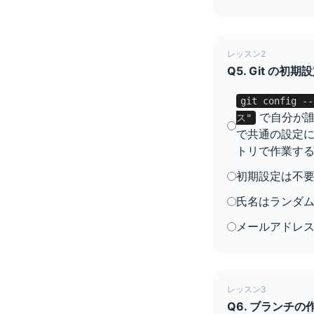
レッスン2
Q5. Git 
git config -
で自分が誰か
ス"
で共通の設定
トリで作業す
初期設定は不
氏名はランダ
メールアドレス
レッスン3
Q6. ブランチ