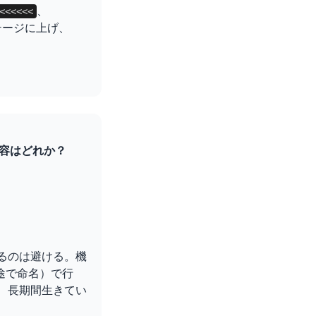
、
<<<<<<
ージに上げ、
内容はどれか？
 するのは避ける。機
途で命名）で行
せ、長期間生きてい