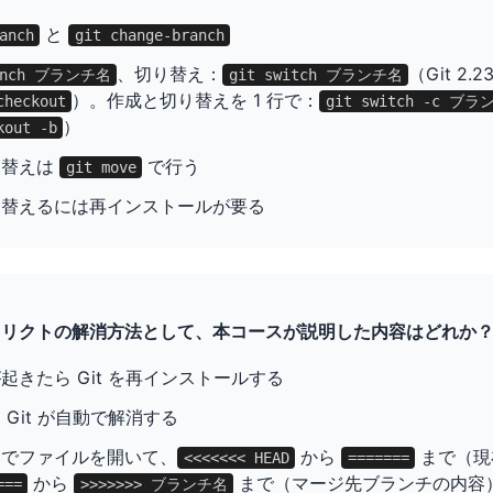
と
anch
git change-branch
、切り替え：
（Git 2
ranch ブランチ名
git switch ブランチ名
）。作成と切り替えを 1 行で：
checkout
git switch -c ブ
）
kout -b
り替えは
で行う
git move
り替えるには再インストールが要る
ンフリクトの解消方法として、本コースが説明した内容はどれか
起きたら Git を再インストールする
Git が自動で解消する
タでファイルを開いて、
から
まで（現
<<<<<<< HEAD
=======
から
まで（マージ先ブランチの内容
===
>>>>>>> ブランチ名