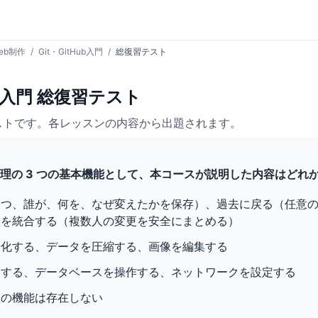
eb制作
/
Git・GitHub入門
/
総復習テスト
Hub入門 総復習テスト
ストです。各レッスンの内容から出題されます。
ン管理の 3 つの基本機能として、本コースが説明した内容はどれ
いつ、誰が、何を、なぜ変えたかを保存）、過去に戻る（任意
業を統合する（複数人の変更を安全にまとめる）
号化する、データを圧縮する、画像を編集する
動する、データベースを操作する、ネットワークを設定する
理の機能は存在しない