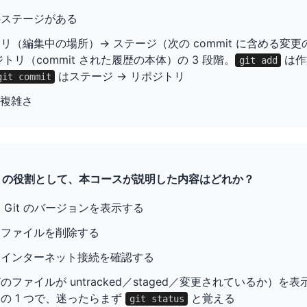
 つのステージがある
（編集中の場所）→ ステージ（次の commit に含める変更の
トリ（commit された履歴の本体）の 3 段階。
は作
git add
はステージ → リポジトリ
git commit
な複雑さ
の役割として、本コースが説明した内容はどれか？
 Git のバージョンを表示する
ファイルを削除する
インターネット接続を確認する
ファイルが untracked／staged／変更されているか）を表示
の 1 つで、迷ったらまず
と覚える
git status