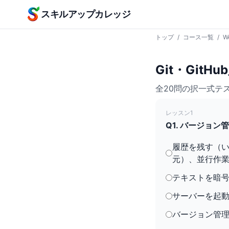
本文へスキップ
スキルアップカレッジ
トップ
/
コース一覧
/
W
Git・Git
全20問の択一式テ
レッスン1
Q1. バージョ
履歴を残す（
元）、並行作
テキストを暗
サーバーを起
バージョン管