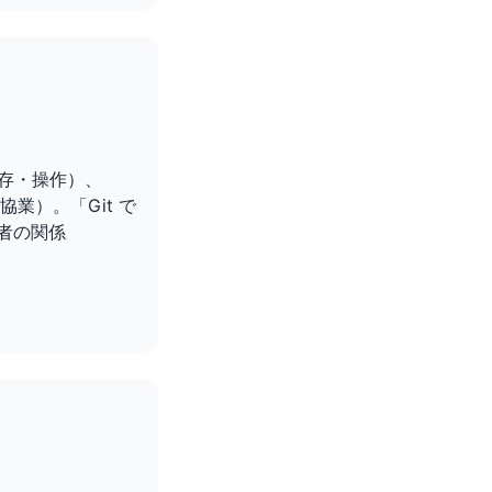
保存・操作）、
協業）。「Git で
両者の関係