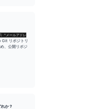
email "メールアドレ
Git リポジトリ
ため、公開リポジ
どれか？