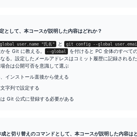
の初期設定として、本コースが説明した内容はどれか？
と
-global user.name "氏名"
git config --global user.
を Git に教える。
を付けると PC 全体のすべての 
--global
になる。設定したメールアドレスはコミット履歴に記録される
る場合は公開可否を意識して選ぶ
要、インストール直後から使える
ム文字列で設定する
は Git 公式に登録する必要がある
の作成と切り替えのコマンドとして、本コースが説明した内容は