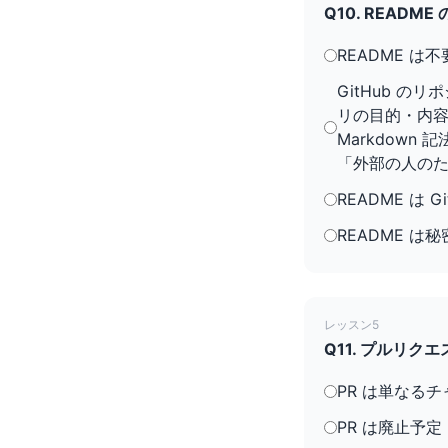
Q10. READ
README は
GitHub 
リの目的・内
Markdown
「外部の人の
README は 
README は
レッスン5
Q11. プルリ
PR は単なる
PR は廃止予定