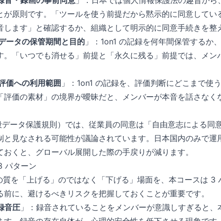
録音・録画の事前同意
」：日本では個人情報保護法の趣旨から
とが原則です。「ツールを使う前提だから黙示的に同意してい
音します」と確認するか、組織として明示的に同意手続きを整
データの保管期間と目的
」：1on1 の記録を何年間保管する
す。「いつでも消せる」前提と「永久に残る」前提では、メン
評価への利用範囲
」：1on1 の記録を、評価判断にどこまで使
「評価の素材」の境界が曖昧だと、メンバーが本音を話さなく
（一般データ保護規則）では、従業員の同意は「自由意志による同
制と見なされる可能性が議論されています。日本国内のみで運用し
ておくと、グローバル展開した際の手戻りが減ります。
の 3 パターン
on1 の質を「上げる」のではなく「下げる」場面を、本コースは 
る前に、避けるべきリスクを把握しておくことが重要です。
録音圧
」：録音されていることをメンバーが意識しすぎると、