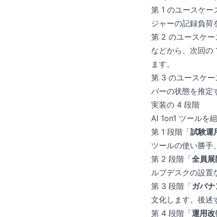
第 1 のユースケー
ジャーの記録負荷
第 2 のユースケ
などから、次回の 
ます。
第 3 のユースケ
バーの状態を推定
実装の 4 段階
AI 1on1 ツー
第 1 段階「
試験運
ツールの使い勝手
第 2 段階「
全員展
ルプデスクの設置
第 3 段階「
ガバナ
文化します。後述
第 4 段階「
運用改