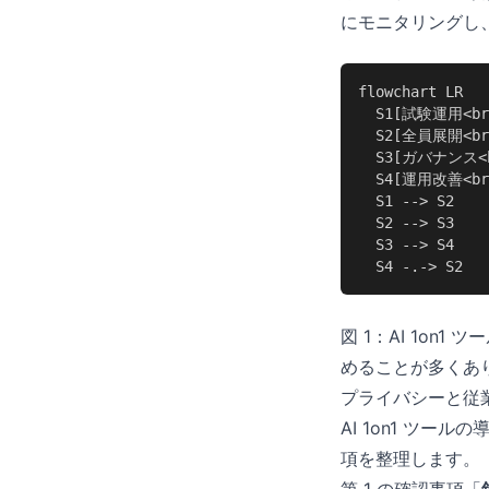
にモニタリングし
flowchart LR

  S1[試験運用<br
  S2[全員展開<b
  S3[ガバナンス<
  S4[運用改善<b
  S1 --> S2

  S2 --> S3

  S3 --> S4

  S4 -.-> S2
図 1：AI 1on1
めることが多くあり
プライバシーと従
AI 1on1 ツ
項を整理します。