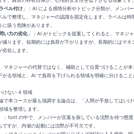
ます。録音の存在自体が、心理的安全性を低下させる現象です
ラベル付け
」：AI による感情分析やトピック分類が、メンバ
ベルで整理し、マネジャーの認識を固定化します。ラベルは時
うに扱う危険があります。
問い力の劣化
」：AI がトピックを提案してくれると、マネジ
が減ります。短期的には負荷が下がりますが、長期的にはマネ
が劣化します。
は、マネジャーの代替ではなく、補助として位置づけることが本コ
下がる領域と、AI で負荷を下げられる領域を明確に分けるこ
けない 4 領域
の議論で本コースが最も強調する論点は、「人間が手放してはい
の領域を整理します。
」：1on1 の中で、メンバーが言葉を探している沈黙を待つ態度
ちですが、内省の起動には沈黙が不可欠です。