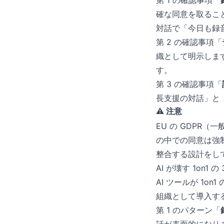
第 1 の確認事項「
確な同意を取るこ
対話で「今日も録
第 2 の確認事項「
織として明示しま
す。
第 3 の確認事項「
長支援の対話」と
⚠️ 注意
EU の GDPR
の中での同意は強
整合する設計をし
AI が壊す 1on1 
AI ツールが 1
組織として導入す
第 1 のパターン「