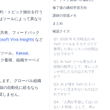
修了後の継続学習方向
要約・トピック抽出を行う
講師の現場メモ
はツールによって異なり
まとめ
確認クイズ
ダ共有、フィードバック
osoft Viva Insights
など
Q1. 2026 年 6 月時点の AI
1on1 ツールを 3 カテゴリで
整理した本レッスンの分類は
たツール。
Kakeai
、
どれですか？
ック蓄積、組織サーベイ
Q2. AI 1on1 ツール導入の 4
段階の順序として、本レッス
ンが示したものはどれです
か？
します。グローバル組織
Q3. AI が壊す 1on1 の 3 パ
p、議事録の自動化に絞るなら
ターンに含まれないものはど
推奨しません。
れですか？
Q4. 「人間が手放してはいけ
ない 4 領域」として、本レ