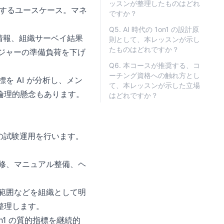
ッスンが整理したものはどれ
成するユースケース。マネ
ですか？
Q5. AI 時代の 1on1 の設計原
ア情報、組織サーベイ結果
則として、本レッスンが示し
たものはどれですか？
マネジャーの準備負荷を下げ
Q6. 本コースが推奨する、コ
ーチング資格への触れ方とし
を AI が分析し、メン
て、本レッスンが示した立場
倫理的懸念もあります。
はどれですか？
月の試験運用を行います。
修、マニュアル整備、ヘ
範囲などを組織として明
整理します。
1 の質的指標を継続的