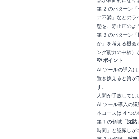
話が表面的になり
第 2 のパターン「
ア不満」などのラ
態を、静止画のよ
第 3 のパターン「
か」を考える機会
ング能力の中核）
💡 ポイント
AI ツールの導入
置き換えると質が
す。
人間が手放してはい
AI ツール導入
本コースは 4 つ
第 1 の領域「
沈黙
時間」と認識しが