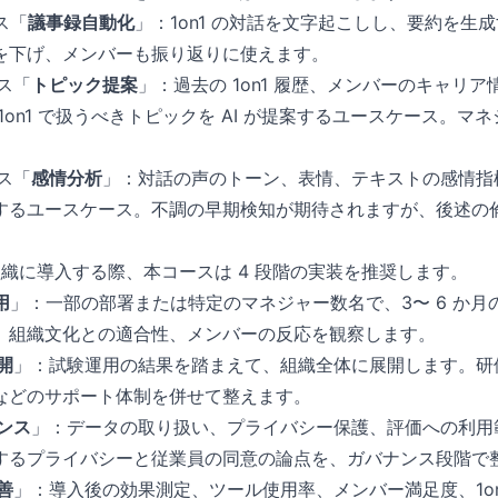
ス「
議事録自動化
」：1on1 の対話を文字起こしし、要約を生
を下げ、メンバーも振り返りに使えます。
ース「
トピック提案
」：過去の 1on1 履歴、メンバーのキャリ
1on1 で扱うべきトピックを AI が提案するユースケース。
ース「
感情分析
」：対話の声のトーン、表情、テキストの感情指標
するユースケース。不調の早期検知が期待されますが、後述の
ルを組織に導入する際、本コースは 4 段階の実装を推奨します。
用
」：一部の部署または特定のマネジャー数名で、3〜 6 か
、組織文化との適合性、メンバーの反応を観察します。
開
」：試験運用の結果を踏まえて、組織全体に展開します。研
などのサポート体制を併せて整えます。
ンス
」：データの取り扱い、プライバシー保護、評価への利用
するプライバシーと従業員の同意の論点を、ガバナンス段階で
善
」：導入後の効果測定、ツール使用率、メンバー満足度、1on