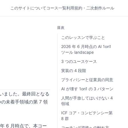
このサイトについて
コース一覧
利用規約・二次創作ルール
目次
このレッスンで学ぶこと
2026 年 6 月時点の AI 1on1
ツール landscape
る
3 つのユースケース
実装の 4 段階
プライバシーと従業員の同意
AI が壊す 1on1 の 3 パターン
扱いました。最終回となる
人間が手放してはいけない 4
つの未着手領域の第 7 領
領域
ICF コア・コンピテンシー第
8 群
 年 6 月時点で、本コー
コーチング資格への触れ方