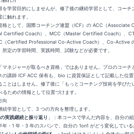
の触れ方
得を学習目的にしませんが、修了後の継続学習として、コーチ
度に触れます。
して、国際コーチング連盟（ICF）の ACC（Associate Cert
al Certified Coach）、MCC（Master Certified Coach）、CT
CC（Certified Professional Co-Active Coach）、Co-
、所定の学習時間、実践時間、試験などが必要です。
「マネジャーが取るべき資格」ではありません。プロのコーチ
の講師 ICF ACC 保有も、bio に資質保証として記載した
ることはしません。修了後に「もっとコーチング技術を学びた
調べるための情報として位置づけます。
方向
継続学習として、3 つの方向を整理します。
n1 の実践継続と振り返り
」：本コースで学んだ内容を、自分の組
年・1 年・3 年のスパンで、自分の 1on1 がどう変化してい