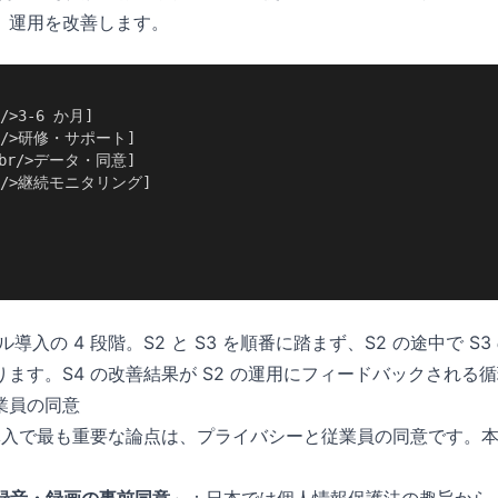
、運用を改善します。
/>3-6 か月]

r/>研修・サポート]

br/>データ・同意]

r/>継続モニタリング]

 ツール導入の 4 段階。S2 と S3 を順番に踏まず、S2 の途中で
ます。S4 の改善結果が S2 の運用にフィードバックされる
業員の同意
ールの導入で最も重要な論点は、プライバシーと従業員の同意です。本