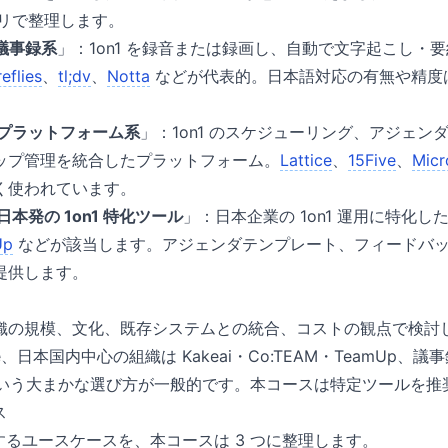
ゴリで整理します。
議事録系
」：1on1 を録音または録画し、自動で文字起こし・
reflies
、
tl;dv
、
Notta
などが代表的。日本語対応の有無や精度
プラットフォーム系
」：1on1 のスケジューリング、アジェン
ップ管理を統合したプラットフォーム。
Lattice
、
15Five
、
Micr
く使われています。
日本発の 1on1 特化ツール
」：日本企業の 1on1 運用に特化し
Up
などが該当します。アジェンダテンプレート、フィードバ
提供します。
織の規模、文化、既存システムとの統合、コストの観点で検討
5Five、日本国内中心の組織は Kakeai・Co:TEAM・TeamU
ta、という大まかな選び方が一般的です。本コースは特定ツールを
ス
に活用するユースケースを、本コースは 3 つに整理します。