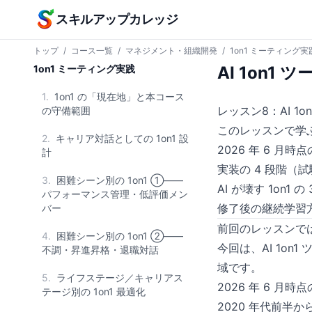
本文へスキップ
スキルアップカレッジ
トップ
/
コース一覧
/
マネジメント・組織開発
/
1on1 ミーティング実
1on1 ミーティング実践
AI 1on
1.
1on1 の「現在地」と本コース
レッスン8：AI 
の守備範囲
このレッスンで学
2.
キャリア対話としての 1on1 設
2026 年 6 月時点
計
実装の 4 段階
3.
困難シーン別の 1on1 ①——
AI が壊す 1on
パフォーマンス管理・低評価メン
修了後の継続学習
バー
前回のレッスンで
4.
困難シーン別の 1on1 ②——
今回は、AI 1o
不調・昇進昇格・退職対話
域です。
5.
ライフステージ／キャリアス
2026 年 6 月時点の 
テージ別の 1on1 最適化
2020 年代前半か