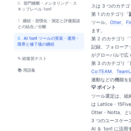
6.
部門横断・メンタリング・ス
スは 3 つのカテ
キップレベル 1on1
第 1 のカテゴリ「
7.
継続・習慣化・測定と評価面談
ツール。
Otter
、
Fi
との結合／分離
ます。
8.
AI 1on1 ツールの実装・運用・
第 2 のカテゴリ「
限界と修了後の継続
記録、フォローア
がグローバルで広
✎ 総復習テスト
第 3 のカテゴリ「
📚 用語集
Co:TEAM
、
Team
連動などの機能を
💡 ポイント
ツール選定は、組
は Lattice・1
Otter・Not
3 つのユースケー
AI を 1on1 