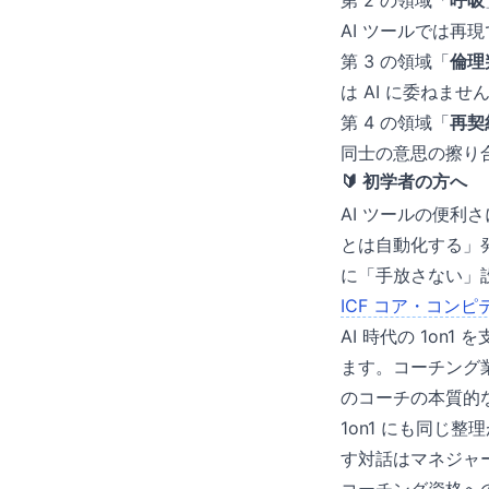
第 2 の領域「
呼吸
AI ツールでは再
第 3 の領域「
倫理
は AI に委ねま
第 4 の領域「
再契
同士の意思の擦り合
🔰 初学者の方へ
AI ツールの便利
とは自動化する」発
に「手放さない」
ICF コア・コンピ
AI 時代の 1on
ます。コーチング
のコーチの本質的
1on1 にも同じ
す対話はマネジャー