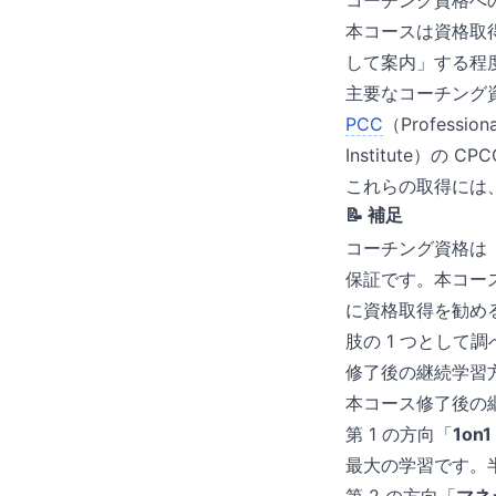
コーチング資格へ
本コースは資格取
して案内」する程
主要なコーチング資格と
PCC
（Profession
Institute）の CP
これらの取得には
📝 補足
コーチング資格は
保証です。本コース
に資格取得を勧め
肢の 1 つとして
修了後の継続学習
本コース修了後の
第 1 の方向「
1o
最大の学習です。半