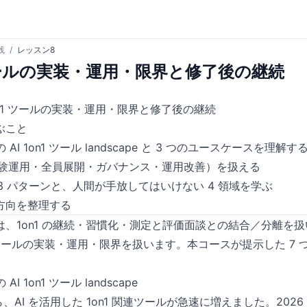
践
/
レッスン8
1 ツールの実装・運用・限界と修了後の継続
1on1 ツールの実装・運用・限界と修了後の継続
ぶこと
の AI 1on1 ツール landscape と 3 つのユースケースを理解す
（試験運用・全員展開・ガバナンス・運用改善）を扱える
1 の 3 パターンと、人間が手放してはいけない 4 領域を学ぶ
方向を整理する
は、1on1 の継続・習慣化・測定と評価面談との結合／分離を
n1 ツールの実装・運用・限界を扱います。本コースが提示した 7 
AI 1on1 ツール landscape
ら、AI を活用した 1on1 関連ツールが急速に増えました。2026