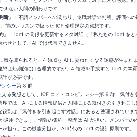
」：マネジャーとメンバーが同じリズムで対話に入る感覚。同
現できない人間の関わりです。
判断
」：不調メンバーへの関わり、退職対話の判断、評価への
せん。前のレッスンで扱った ICF 倫理規定の発想です。
約
」：1on1 の関係を更新するメタ対話（「私たちの 1on1 
わせとして、AI では代替できません。
さに気を取られると、4 領域を AI に委ねたくなる誘惑が生ま
想は短期的には合理的ですが、4 領域を手放すと 1on1 の
設計が必要です。
テンシー
第 8 群
1 を支える発想として、ICF コア・コンピテンシー第 8 群「気
業界では、AI による情報提供と人間による気付きの引き起こ
な役割は「気付きを引き起こす対話」にあると整理されていま
整理が適用できます。情報の集約・整理は AI が担い、メンバー
が担う。この機能分担が、AI 時代の 1on1 の設計原則です。