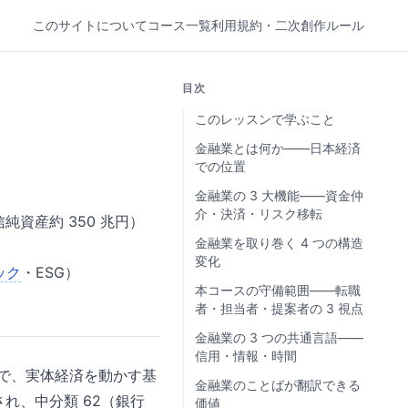
このサイトについて
コース一覧
利用規約・二次創作ルール
目次
このレッスンで学ぶこと
金融業とは何か——日本経済
での位置
金融業の 3 大機能——資金仲
介・決済・リスク移転
純資産約 350 兆円）
金融業を取り巻く 4 つの構造
変化
ック
・ESG）
本コースの守備範囲——転職
者・担当者・提案者の 3 視点
金融業の 3 つの共通言語——
信用・情報・時間
ることで、実体経済を動かす基
金融業のことばが翻訳できる
れ、中分類 62（銀行
価値