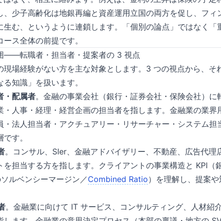
し、少子高齢化は地銀再編と資産運用立国の両方を促し、フィ
に生む、というように連鎖します。「個別の論点」ではなく「
コース全体の前提です。
——転職者・担当者・提案者の 3 視点
の現場経験がない方を主な対象とします。3 つの視点から、そ
なる知識」を扱います。
職者・配属者
。金融の事業会社（銀行・証券会社・保険会社）に
業・人事・経理・経営企画の担当者を指します。金融業の業界
員・法人担当者・アクチュアリー・リサーチャー・システム担
層です。
者
。コンサル、SIer、金融アドバイザリー、不動産、広告代
を担当する方を指します。クライアントの事業構造と KPI（銀行
のソルベンシーマージン／
Combined Ratio
）を理解し、提案や
者
。金融業に向けて IT サービス、コンサルティング、人材紹
指します。金融業の意思決定プロセス（本部の稟議・地方の S