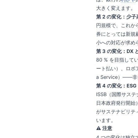
大きく変えます。
第 2 の変化：少
円規模で、これから
券にとっては新規
小への対応が求め
第 3 の変化：DX
80 % を目指して
ート払い）、ロボ
a Service）
第 4 の変化：ES
ISSB（国際サステナ
日本政府発行開始
がサステナビリテ
います。
⚠️ 注意
4 つの変化は独