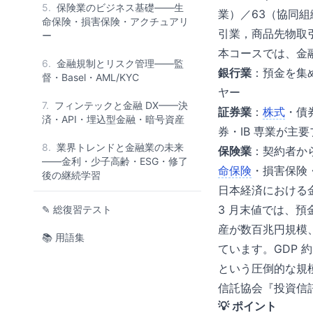
5.
保険業のビジネス基礎——生
業）／63（協同
命保険・損害保険・アクチュアリ
引業，商品先物取
ー
本コースでは、金融
6.
金融規制とリスク管理——監
銀行業
：預金を集
督・Basel・AML/KYC
ヤー
7.
フィンテックと金融 DX——決
証券業
：
株式
・債
済・API・埋込型金融・暗号資産
券・IB 専業が主
8.
業界トレンドと金融業の未来
保険業
：契約者か
——金利・少子高齢・ESG・修了
命保険
・損害保険
後の継続学習
日本経済における
3 月末値では、預
✎ 総復習テスト
産が数百兆円規模、
📚 用語集
ています。GDP 約
という圧倒的な規
信託協会『投資信
💡 ポイント