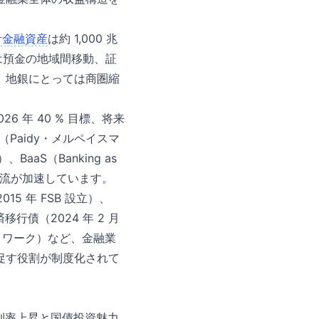
計金融資産
は約 1,000 兆
ては預金の地域間移動、証
、地銀にとっては商圏縮
26 年 40 % 目標、将来
（Paidy・メルペイスマ
）、BaaS（Banking as
」の潮流が加速しています。
5 年 FSB 設立）、
移行債（2024 年 2 月
トワーク）など、金融業
促す役割が制度化されて
利率上昇と国債投資魅力