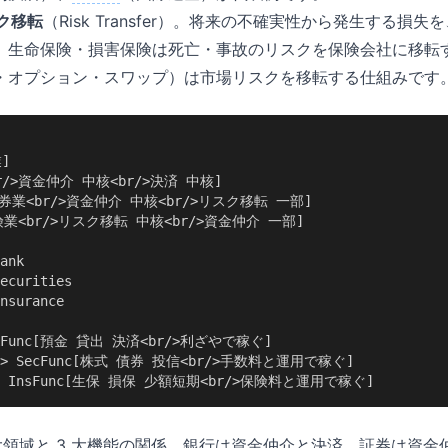
スク移転
（Risk Transfer）。将来の不確実性から発生する損
。生命保険・損害保険は死亡・事故のリスクを保険会社に移転
・オプション・スワップ）は市場リスクを移転する仕組みです
]

br/>資金仲介 中核<br/>決済 中核]

s[証券業<br/>資金仲介 中核<br/>リスク移転 一部]

[保険業<br/>リスク移転 中核<br/>資金仲介 一部]

ank

ecurities

nsurance

ankFunc[預金 貸出 決済<br/>利ざやで稼ぐ]

 --> SecFunc[株式 債券 投信<br/>手数料と運用で稼ぐ]

 --> InsFunc[生保 損保 少額短期<br/>保険料と運用で稼ぐ]
 大領域と 3 大機能の関係。銀行は資金仲介と決済、証券は資