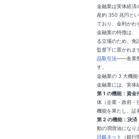
金融業は実体経済の
産約 350 兆円と
ており、金利がわ
金融業の特徴は、
る立場のため、免
監督下に置かれます。
品取引法
——各業
す。
金融業の 3 大機
金融業には、実体
第 1 の機能：資金
体（企業・政府・
機能を果たし、証
第 2 の機能：決済
動の潤滑油になり
日銀ネット
（銀行