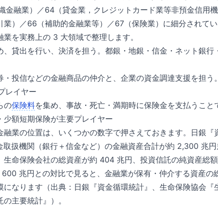
組織金融業）／64（貸金業，クレジットカード業等非預金信用機
引業）／66（補助的金融業等）／67（保険業）に細分されて
業を実務上の 3 大領域で整理します。
め、貸出を行い、決済を担う。都銀・地銀・信金・ネット銀行
券・投信などの金融商品の仲介と、企業の資金調達支援を担う
要プレイヤー
らの
保険料
を集め、事故・死亡・満期時に保険金を支払うこと
・少額短期保険が主要プレイヤー
金融業の位置は、いくつかの数字で押さえておきます。日銀『資金
金取扱機関（銀行＋信金など）の金融資産合計が約 2,300 兆
生命保険会社の総資産が約 404 兆円、投資信託の純資産総額が
 600 兆円との対比で見ると、金融業が保有・仲介する資産の総額は 
模になります（出典：
日銀『資金循環統計』
、
生命保険協会『
託の主要統計』
）。