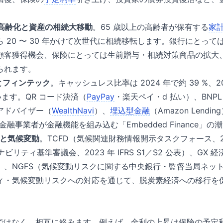
子高齢化と資産の相続大移動
。65 歳以上の高齢者が保有する
家
 20 〜 30 年かけて次世代に相続移転します。銀行にとっ
顧客獲得機会、保険にとっては生前贈与・相続対策商品の拡大
られます。
 とフィンテック
。キャッシュレス比率は 2024 年で約 39 %、20
います。QR コード決済（
PayPay
・楽天ペイ・d 払い）、BNPL
アドバイザー（
WealthNavi
）、
埋込型金融
（Amazon Lending
——非金融事業者が金融機能を組み込む「Embedded Finance
G と気候変動
。TCFD（気候関連財務情報開示タスクフォース、201
ビリティ基準審議会、2023 年 IFRS S1／S2 公表）、GX 経済
）、NGFS（気候変動リスクに関する中央銀行・監督当局ネッ
ィ・気候変動リスクへの対応を通じて、脱炭素経済への移行を
立ではなく、相互に絡みます。例えば、金利の上昇は保険の予定