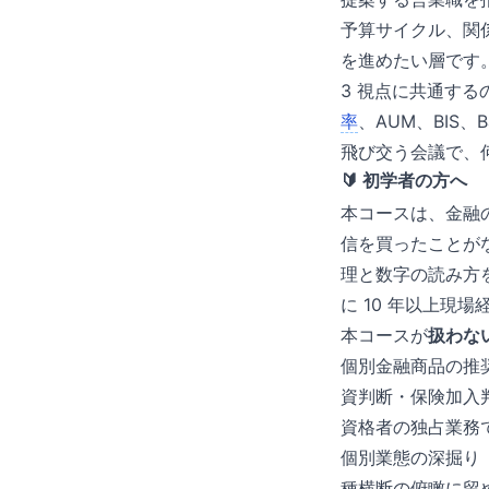
予算サイクル、関
を進めたい層です
3 視点に共通す
率
、AUM、BIS、
飛び交う会議で、
🔰 初学者の方へ
本コースは、金融
信を買ったことが
理と数字の読み方
に 10 年以上現
本コースが
扱わな
個別金融商品の推
資判断・保険加入判断は
資格者の独占業務
個別業態の深掘り（
種横断の俯瞰に留