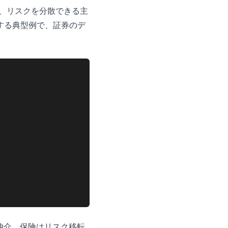
失を、リスクを分散できる主
する典型例で、証券のデ
。
金仲介、保険はリスク移転