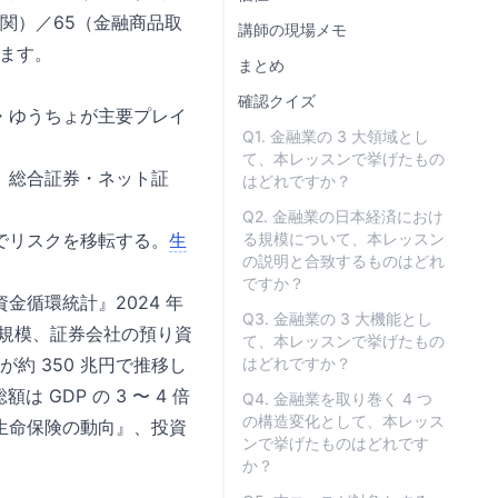
関）／65（金融商品取
講師の現場メモ
います。
まとめ
確認クイズ
・ゆうちょが主要プレイ
Q1. 金融業の 3 大領域とし
て、本レッスンで挙げたもの
。総合証券・ネット証
はどれですか？
Q2. 金融業の日本経済におけ
でリスクを移転する。
生
る規模について、本レッスン
の説明と合致するものはどれ
ですか？
循環統計』2024 年
Q3. 金融業の 3 大機能とし
円規模、証券会社の預り資
て、本レッスンで挙げたもの
約 350 兆円で推移し
はどれですか？
GDP の 3 〜 4 倍
Q4. 金融業を取り巻く 4 つ
の構造変化として、本レッス
生命保険の動向』
、
投資
ンで挙げたものはどれです
か？