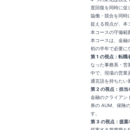
度回復を同時に促
協働・競合を同時
捉える視点が、本
本コースの守備範囲
本コースは、金融
初の半年で必要に
第 1 の視点：転
なった事務系・営
中で、現場の営業
通言語を持ちたい
第 2 の視点：担当
金融のクライアント
券の AUM、保険
す。
第 3 の視点：提案
提案する営業職を