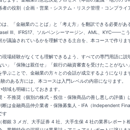
係者の役割（企画・営業・システム・リスク管理・コンプライ
。
るのは、「金融業のことば」と「考え方」を翻訳できる必要がある
Basel III、IFRS17、ソルベンシーマージン、AML、KYC—
何が議論されているかを理解できる土台を、本コースで作りま
の現場経験がなくても理解できるよう、すべての専門用語に説
ない」「保険は親任せ」「銀行の融資審査を受けたことがない
を学ぶことで、金融業の方々との会話が成立するようになりま
場経験のある方には、本コースは入門レベルの内容になります。
い
領域も明確にしておきます。
奨・不推奨（個別の株式・投信・保険商品の善し悪しの評価）
金融商品仲介業者・保険募集人・IFA（Independent Financi
です
都銀 3 メガ、大手証券 4 社、大手生保 4 社の業界レポー
め、業態特化の深掘りは業界誌・アニュアルレポートに譲りま