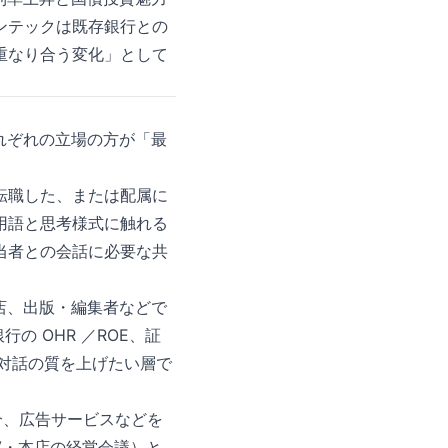
ンテックは既存銀行との
重なり合う変化」として
れぞれの立場の方が「最
転職した、または配属に
用語と思考様式に触れる
当者との会話に必要な共
理店、出版・編集者などで
の OHR ／ROE、証
対話の質を上げたい層で
介、広告サービスなどを
V・本店の経営会議）と