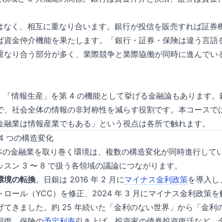
ではなく、相互に重なり合います。銀行が投信を販売すれば証券
ば資金仲介機能を果たします。「銀行・証券・保険は違う言語を
重なり合う部分が多く、業際競争と業際協働が同時に進んでい
、「情報生産」を第 4 の機能として挙げる金融論もあります
で、社会全体の情報の非対称性を減らす役割です。本コースでは
金融業は情報産業でもある」という視点は各所で触れます。
4 つの構造変化
、日本の金融業を取り巻く環境は、複数の構造変化が同時進行して
スン 3 〜 8 で扱う各領域の議論につながります。
利環境の転換
。日銀は 2016 年 2 月に
マイナス金利政策
を導入し、
ロール（YCC）を修正、2024 年 3 月にマイナス金利政策
げてきました。約 25 年続いた「金利のない世界」から「金利
回復、保険の
予定利率
引き上げ、投資家の債券投資復活など、