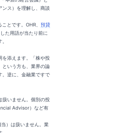
アンス）を理解し、商談
ことです。OHR、
預貸
—こうした用語が当たり前に
す。
明を添えます。「株や投
」という方も、業界の論
す。逆に、金融業ですで
は扱いません。個別の投
al Advisor）など有
ト相当）は扱いません。業
す