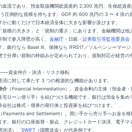
血流であり、預金取扱機関総資産約 2,300 兆円、生保総資産約
いう圧倒的な規模を持ちます。GDP 約 600 兆円の 3 〜 4 
ずかに動くだけで日本経済全体に大きな影響が及びます。
「規模の大きさ」と「規制の重さ」にあります。金融機関は他
許制で参入障壁が高く、
金融庁
・日銀・
証券取引等監視委員会
銀行なら Basel III、保険なら IFRS17／ソルベンシーマ
態で分厚い規制の枠組みが定められており、規制対応が経営の中
能——資金仲介・決済・リスク移転
経済に対して果たす 3 つの根源的な機能があります。
仲介
（Financial Intermediation）。資金余剰の主体（
住宅ローン借り手）を結びつける機能です。銀行は預金を集め
券会社は株式・債券の発行体と投資家を結びつけます。
（Payments and Settlement）。買い手から売り手へお
ます。銀行の口座振替・振込、クレジットカード決済、電子マネ
間決済）、
SWIFT
（国際送金）が代表例です。