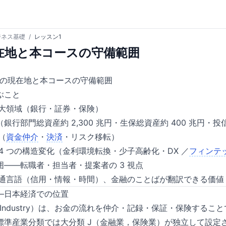
ジネス基礎
/
レッスン1
在地と本コースの守備範囲
業の現在地と本コースの守備範囲
ぶこと
 大領域（銀行・証券・保険）
行部門総資産約 2,300 兆円・生保総資産約 400 兆円・投信
（
資金仲介
・
決済
・リスク移転）
4 つの構造変化（金利環境転換・少子高齢化・DX ／
フィンテ
——転職者・担当者・提案者の 3 視点
の共通言語（信用・情報・時間）、金融のことばが翻訳できる価値
—日本経済での位置
cial Industry）は、お金の流れを仲介・記録・保証・保険す
標準産業分類では大分類 J（金融業，保険業）が独立して設定さ