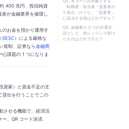
Q5. 本コースが対象とする
 400 兆円、投信純資
「転職者・担当者・提案者の
3 視点」のうち、「提案者」
倍の資産が金融業界を循環し
に該当する例はどれですか？
Q6. 金融業の 3 つの共通言
人のお金を預かり運用す
語として、本レッスンで挙げ
（
SESC
）による厳格な
たものはどれですか？
ージン規制、証券なら
金融商
心課題の 1 つになりま
預金者・投資家）と資金不足の主
て貸出を行うことでこの
金を移動させる機能で、経済活
ー、QR コード決済、