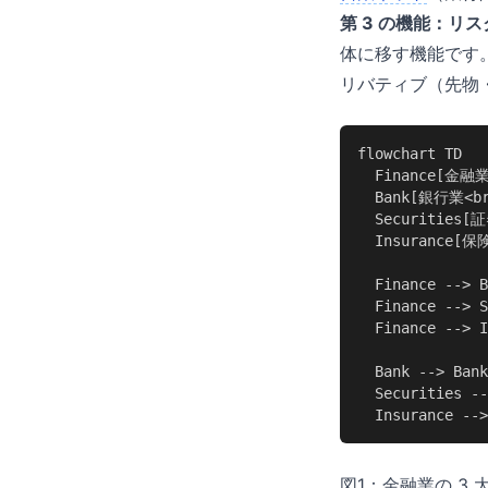
第 3 の機能：リ
体に移す機能です
リバティブ（先物
flowchart TD

  Finance[金融業
  Bank[銀行業<
  Securitie
  Insurance
  Finance --> B
  Finance --> S
  Finance --> I
  Bank --> B
  Securities
  Insurance
図1：金融業の 3