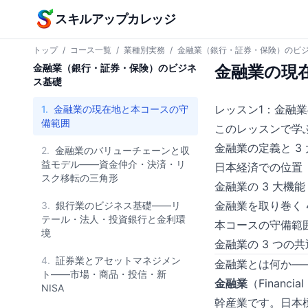
本文へスキップ
スキルアップカレッジ
トップ
/
コース一覧
/
業種別実務
/
金融業（銀行・証券・保険）のビ
金融業（銀行・証券・保険）のビジネ
金融業の現
ス基礎
レッスン1：金融
1.
金融業の現在地と本コースの守
備範囲
このレッスンで学
金融業の定義と 3
2.
金融業のバリューチェーンと収
益モデル——資金仲介・決済・リ
日本経済での位置（銀
スク移転の三角形
金融業の 3 大機能
金融業を取り巻く 
3.
銀行業のビジネス基礎——リ
テール・法人・投資銀行と金利環
本コースの守備範囲
境
金融業の 3 つ
4.
証券業とアセットマネジメン
金融業とは何か—
ト——市場・商品・投信・新
金融業
（Finan
NISA
幹産業です。日本