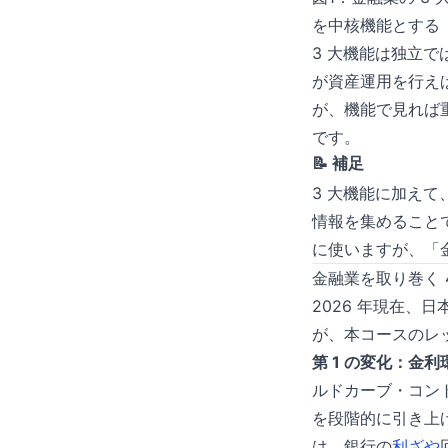
を中核機能とする
3 大機能は独立
が資産運用を行え
が、機能で見れば
です。
📝 補足
3 大機能に加えて
情報を集めること
に使いますが、「
金融業を取り巻く 
2026 年現在
が、本コースのレッ
第 1 の変化：金
ルドカーブ・コント
を段階的に引き上
は、銀行の
利ざや