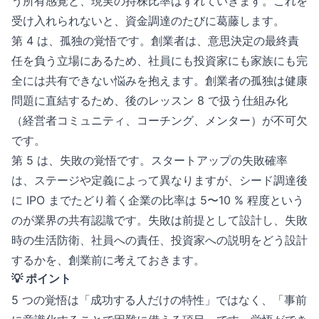
う所有感覚と、現実の持株比率はずれていきます。これを
受け入れられないと、資金調達のたびに葛藤します。
第 4 は、孤独の覚悟です。創業者は、意思決定の最終責
任を負う立場にあるため、社員にも投資家にも家族にも完
全には共有できない悩みを抱えます。創業者の孤独は健康
問題に直結するため、後のレッスン 8 で扱う仕組み化
（経営者コミュニティ、コーチング、メンター）が不可欠
です。
第 5 は、失敗の覚悟です。スタートアップの失敗確率
は、ステージや定義によって異なりますが、シード調達後
に IPO までたどり着く企業の比率は 5〜10 % 程度という
のが業界の共有認識です。失敗は前提として設計し、失敗
時の生活防衛、社員への責任、投資家への説明をどう設計
するかを、創業前に考えておきます。
💡 ポイント
5 つの覚悟は「成功する人だけの特性」ではなく、「事前