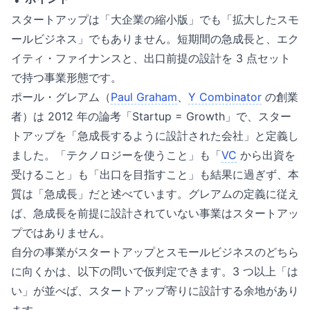
スタートアップは「大企業の縮小版」でも「拡大したスモ
ールビジネス」でもありません。短期間の急成長と、エク
イティ・ファイナンスと、出口前提の設計を 3 点セット
で持つ事業形態です。
ポール・グレアム（
Paul Graham
、
Y Combinator
の創業
者）は 2012 年の論考「Startup = Growth」で、スター
トアップを「急成長するように設計された会社」と定義し
ました。「テクノロジーを使うこと」も「
VC
から出資を
受けること」も「出口を目指すこと」も結果に過ぎず、本
質は「急成長」だと述べています。グレアムの定義に従え
ば、急成長を前提に設計されていない事業はスタートアッ
プではありません。
自分の事業がスタートアップとスモールビジネスのどちら
に向くかは、以下の問いで仮判定できます。3 つ以上「は
い」が並べば、スタートアップ寄りに設計する余地があり