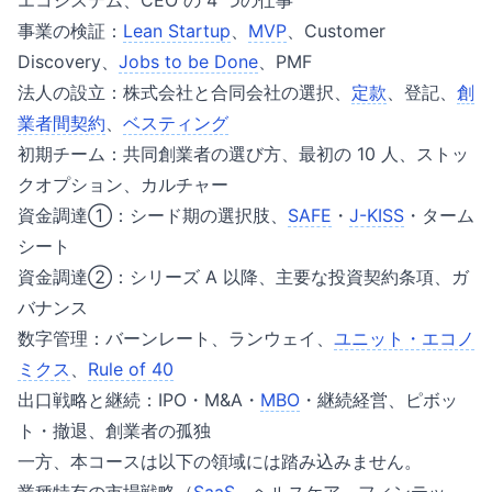
エコシステム、CEO の 4 つの仕事
事業の検証：
Lean Startup
、
MVP
、Customer
Discovery、
Jobs to be Done
、PMF
法人の設立：株式会社と合同会社の選択、
定款
、登記、
創
業者間契約
、
ベスティング
初期チーム：共同創業者の選び方、最初の 10 人、ストッ
クオプション、カルチャー
資金調達①：シード期の選択肢、
SAFE
・
J-KISS
・ターム
シート
資金調達②：シリーズ A 以降、主要な投資契約条項、ガ
バナンス
数字管理：バーンレート、ランウェイ、
ユニット・エコノ
ミクス
、
Rule of 40
出口戦略と継続：IPO・M&A・
MBO
・継続経営、ピボッ
ト・撤退、創業者の孤独
一方、本コースは以下の領域には踏み込みません。