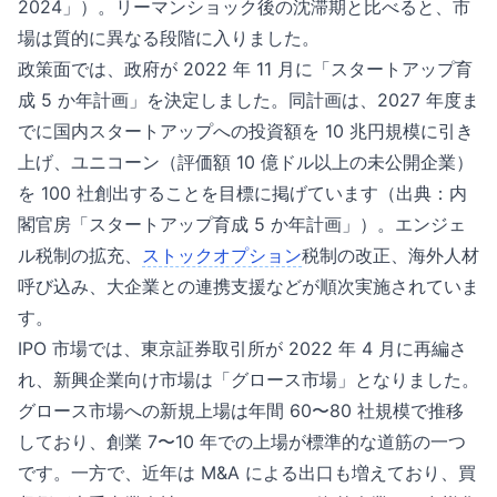
2024」
）。リーマンショック後の沈滞期と比べると、市
場は質的に異なる段階に入りました。
政策面では、政府が 2022 年 11 月に「スタートアップ育
成 5 か年計画」を決定しました。同計画は、2027 年度ま
でに国内スタートアップへの投資額を 10 兆円規模に引き
上げ、ユニコーン（評価額 10 億ドル以上の未公開企業）
を 100 社創出することを目標に掲げています（出典：
内
閣官房「スタートアップ育成 5 か年計画」
）。エンジェ
ル税制の拡充、
ストックオプション
税制の改正、海外人材
呼び込み、大企業との連携支援などが順次実施されていま
す。
IPO 市場では、東京証券取引所が 2022 年 4 月に再編さ
れ、新興企業向け市場は「グロース市場」となりました。
グロース市場への新規上場は年間 60〜80 社規模で推移
しており、創業 7〜10 年での上場が標準的な道筋の一つ
です。一方で、近年は M&A による出口も増えており、買