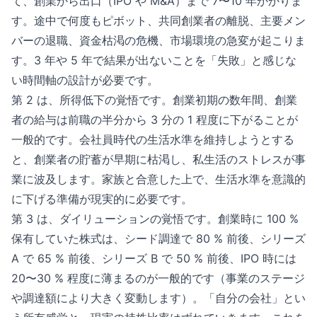
て、創業から出口（IPO や M&A）まで 7〜10 年かかりま
す。途中で何度もピボット、共同創業者の離脱、主要メン
バーの退職、資金枯渇の危機、市場環境の急変が起こりま
す。3 年や 5 年で結果が出ないことを「失敗」と感じな
い時間軸の設計が必要です。
第 2 は、所得低下の覚悟です。創業初期の数年間、創業
者の給与は前職の半分から 3 分の 1 程度に下がることが
一般的です。会社員時代の生活水準を維持しようとする
と、創業者の貯蓄が早期に枯渇し、私生活のストレスが事
業に波及します。家族と合意した上で、生活水準を意識的
に下げる準備が現実的に必要です。
第 3 は、ダイリューションの覚悟です。創業時に 100 %
保有していた株式は、シード調達で 80 % 前後、シリーズ
A で 65 % 前後、シリーズ B で 50 % 前後、IPO 時には
20〜30 % 程度に薄まるのが一般的です（事業のステージ
や調達額により大きく変動します）。「自分の会社」とい