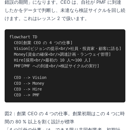
錯誤の期間」になります。CEO は、自社が PMF に到達
したかをデータで判断し、未達なら検証サイクルを回し続
けます。これはレッスン 2 で扱います。
flowchart TD

  CEO[創業 CEO の 4 つの仕事]

  Vision[ビジョンの提示<br/>社員・投資家・顧客に語る]

  Money[資金の確保<br/>調達計画・ランウェイ管理]

  Hire[採用<br/>最初の 10 人〜100 人]

  PMF[PMF への到達<br/>検証サイクルの実行]

  CEO --> Vision

  CEO --> Money

  CEO --> Hire

  CEO --> PMF
図2：創業 CEO の 4 つの仕事。創業初期はこの 4 つに時
間の 80 % 以上を割く設計が標準
「4 つ以外の仕事」は、できる限り共同創業者、初期社