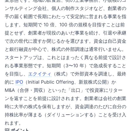
業形態です。地域の飲食店、街の士業事務所、小規模のコ
ンサルティング会社、個人の制作スタジオなど、創業者の
手の届く範囲で長期にわたって安定的に営まれる事業を指
します。短期間で 10 倍、100 倍の規模を目指すことは前
提とせず、創業者が現役のあいだ事業を続け、引退や承継
で次の世代に渡すか閉じるかを選びます。資金は自己資金
と銀行融資が中心で、株式の外部調達は通常行いません。
スタートアップは、これとはまったく異なる前提で設計さ
れる事業形態です。短期間（3〜10 年）で急成長すること
を目指し、
エクイティ
（株式）で外部資本を調達し、最終
的に
IPO
（Initial Public Offering、新規株式公開）か
M&A（合併・買収）といった「出口」で投資家にリター
ンを返すことを前提に設計されます。創業者は会社の創業
時に大半の株式を保有しますが、資金調達のたびに自分の
持株比率が薄まる（ダイリューションする）ことを受け入
れます。
💡 ポイント