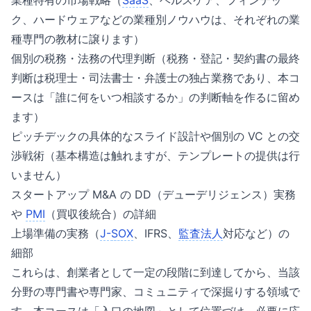
業種特有の市場戦略（
SaaS
、ヘルスケア、フィンテッ
ク、ハードウェアなどの業種別ノウハウは、それぞれの業
種専門の教材に譲ります）
個別の税務・法務の代理判断（税務・登記・契約書の最終
判断は税理士・司法書士・弁護士の独占業務であり、本コ
ースは「誰に何をいつ相談するか」の判断軸を作るに留め
ます）
ピッチデックの具体的なスライド設計や個別の VC との交
渉戦術（基本構造は触れますが、テンプレートの提供は行
いません）
スタートアップ M&A の DD（デューデリジェンス）実務
や
PMI
（買収後統合）の詳細
上場準備の実務（
J-
SO
X
、IFRS、
監査法人
対応など）の
細部
これらは、創業者として一定の段階に到達してから、当該
分野の専門書や専門家、コミュニティで深掘りする領域で