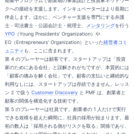
期集中プログラムで創業期の事業設計と投資家ネットワー
クへの接続を支援します。インキュベーターはより長期に
伴走します。ほかに、ベンチャー支援を専門にする弁護
士・司法書士・公認会計士・税理士、
メンタリング
を行う
YPO
（Young Presidents' Organization）や
EO（Entrepreneurs' Organization）といった
経営者コミ
ュニティ
も、ここに含まれます。
第 4 のプレーヤーは顧客です。スタートアップは「投資
家のためにある会社」と誤解されがちですが、本質的には
「顧客の痛みを解く会社」です。顧客の支払いと継続的な
利用なしには、スタートアップは存続できません。レッス
ン 2 で扱う
Customer Discovery
と PMF は、創業者と
顧客の関係を構造化する技術です。
第 5 のプレーヤーは社員です。創業者の 1 人だけで実行
できる規模を超えた瞬間に、社員の採用が始まります。最
初の数人は「採用される側がリスクを取る」関係であり、