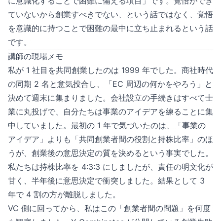
に意識化することで困難に備える項目」です。覚悟ができ
ていないから創業すべきでない、という話ではなく、覚悟
を意識的に持つことで困難の最中に立ち止まれるという話
です。
講師の現場メモ
私が 1 社目を共同創業したのは 1999 年でした。商社時代
の同期 2 名と意気投合し、「EC 周辺の何かをやろう」と
決めて週末に集まりました。会社設立の手続きはすべて士
業に丸投げで、自分たちは事業のアイデアを練ることに集
中していました。最初の 1 年で気づいたのは、「事業の
アイデア」よりも「共同創業者間の役割と持株比率」のほ
うが、創業後の意思決定の質を決めるという事実でした。
私たちは持株比率を 4:3:3 にしましたが、責任の明文化が
甘く、半年後に意思決定で衝突しました。結果として 3
年で 4 割の方が離脱しました。
VC 側に回ってから、私はこの「創業者間の問題」を何度