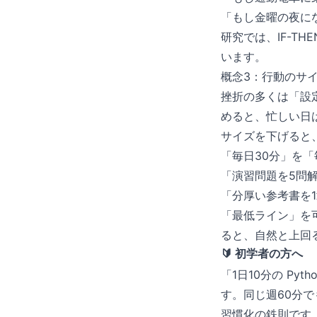
「もし金曜の夜に
研究では、IF-T
います。
概念3：行動のサ
挫折の多くは「設定
めると、忙しい日
サイズを下げると
「毎日30分」を「
「演習問題を5問
「分厚い参考書を
「最低ライン」を
ると、自然と上回
🔰 初学者の方へ
「1日10分の Py
す。同じ週60分
習慣化の鉄則です