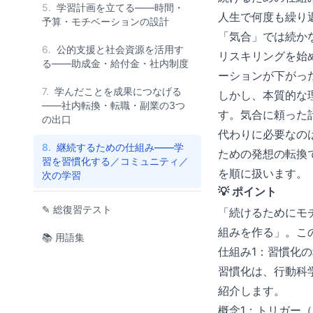
5.
学習計画を立てる——時間・
人生で何度も繰り
予算・モチベーションの設計
「気合」では続か
6.
公的支援と社会資源を活用す
リスキリングを始
る——助成金・給付金・社内制度
ーションが下がっ
7.
学んだことを成果につなげる
しかし、本質的な
——社内転換・転職・副業の3つ
す。気合に頼った
の出口
代わりに必要なの
8.
継続するための仕組み——学
ための発想の転換
習を習慣化する／コミュニティ／
を順に扱います。
次の学習
💡 ポイント
✎ 総復習テスト
「続けるためにモ
組みを作る」。こ
📚 用語集
仕組み1：習慣化
習慣化は、行動科
紹介します。
概念1：トリガー