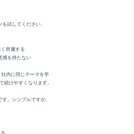
ツを試してください。
）
薄く所属する
悪感を持たない
。社内に同じテーマを学
えて続けやすくなります。
です。シンプルですが、
れる