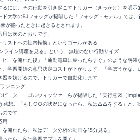
するには、その行動を引き起こすトリガー（きっかけ）を明示
ード大学のBJフォッグが提唱した「フォッグ・モデル」では、
要素が揃ったときに起きるとされます。
応用は次のとおりです。
ナリストへの社内転換」というゴールがある
オンライン講座を見る」という、無理のない行動サイズ
ーヒーを淹れた後」「通勤電車に乗ったらすぐ」のような明確
と、学習開始の意思決定コストが下がります。「学ぼうかな、
学習を妨げるので、トリガーで自動化します。
Nプランニング
ピーター・ゴルウィッツァーらが提唱した「実行意図（implemen
）」という発想。「もし○○の状況になったら、私は△△をする」と
ものです。
応用：
ーを淹れたら、私はデータ分析の動画を15分見る」
乗ったら、私は学習アプリを開く」