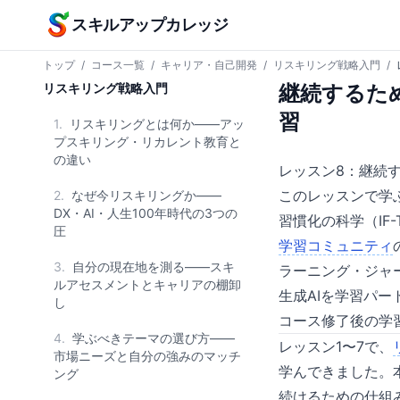
本文へスキップ
スキルアップカレッジ
トップ
/
コース一覧
/
キャリア・自己開発
/
リスキリング戦略入門
/
リスキリング戦略入門
継続するた
習
1.
リスキリングとは何か——アッ
プスキリング・リカレント教育と
の違い
レッスン8：継続
このレッスンで学
2.
なぜ今リスキリングか——
DX・AI・人生100年時代の3つの
習慣化の科学（IF
圧
学習コミュニティ
3.
自分の現在地を測る——スキ
ラーニング・ジャ
ルアセスメントとキャリアの棚卸
生成AIを学習パ
し
コース修了後の学
4.
学ぶべきテーマの選び方——
レッスン1〜7で、
市場ニーズと自分の強みのマッチ
学んできました。
ング
続けるための仕組