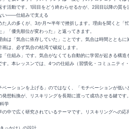
返す活動です。1回目をどう終わらせるかが、2回目以降の質を
ない——仕組みで支える
めた人の多くが、3か月〜半年で挫折します。理由を聞くと「
た」「優先順位が変わった」と返ってきます。
理由は「気合に依存していた」ことです。気合は時間とともに
計画は、必ず気合の枯渇で破綻します。
は「仕組み」です。気合がなくても自動的に学習が起きる構造
です。本レッスンでは、4つの仕組み（習慣化・コミュニティ・
チベーションを上げる」のではなく、「モチベーションが低い
の発想転換が、リスキリングを長期に渡って成功させる鍵です
の科学
学の中で広く研究されているテーマです。リスキリングへの応
（きっかけ）の設計