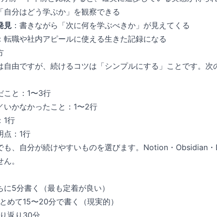
「自分はどう学ぶか」を観察できる
発見
：書きながら「次に何を学ぶべきか」が見えてくる
：転職や社内アピールに使える生きた記録になる
方
は自由ですが、続けるコツは「シンプルにする」ことです。次の
こと：1〜3行
／いかなかったこと：1〜2行
：1行
明点：1行
、自分が続けやすいものを選びます。Notion・Obsidian・
せん。
ちに5分書く（最も定着が良い）
とめて15〜20分で書く（現実的）
り返り30分