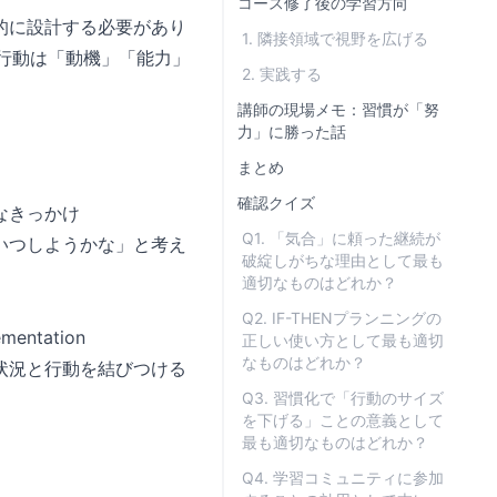
コース修了後の学習方向
的に設計する必要があり
1. 隣接領域で視野を広げる
行動は「動機」「能力」
2. 実践する
講師の現場メモ：習慣が「努
力」に勝った話
まとめ
確認クイズ
なきっかけ
Q1. 「気合」に頼った継続が
いつしようかな」と考え
破綻しがちな理由として最も
適切なものはどれか？
Q2. IF-THENプランニングの
tation
正しい使い方として最も適切
なものはどれか？
、状況と行動を結びつける
Q3. 習慣化で「行動のサイズ
を下げる」ことの意義として
最も適切なものはどれか？
Q4. 学習コミュニティに参加