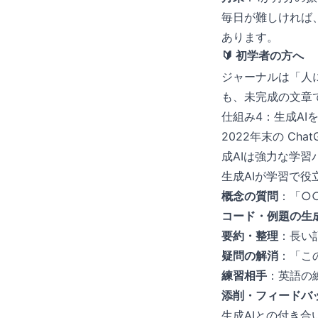
毎日が難しければ
あります。
🔰 初学者の方へ
ジャーナルは「人
も、未完成の文章
仕組み4：生成AI
2022年末の C
成AIは強力な学
生成AIが学習で役
概念の質問
：「○
コード・例題の生
要約・整理
：長い
疑問の解消
：「こ
練習相手
：英語の
添削・フィードバ
生成AIとの付き合