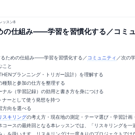
レッスン8
めの仕組み——学習を習慣化する／コミ
するための仕組み——学習を習慣化する／
コミュニティ
／次の
ぶこと
-THENプランニング・トリガー設計）を理解する
の種類と参加の仕方を整理する
ーナル（学習記録）の効用と書き方を身につける
ートナーとして使う発想を持つ
習方向を選べる
リスキリング
の考え方・現在地の測定・テーマ選び・学習計画
本コースの最終回となる本レッスンでは、「リスキリングを一
み」を扱います。リスキリングは一度きりのプロジェクトでは