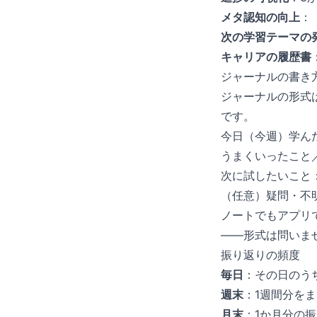
メタ認知の向上
：
次の学習テーマの
キャリアの履歴書
ジャーナルの書き
ジャーナルの形式
です。
今日（今週）学んだ
うまくいったこと
次に試したいこと
（任意）疑問・不
ノートでもアプリでも
——形式は問いま
振り返りの頻度
毎日
：その日のう
週末
：1週間分をま
月末
：1か月分の振