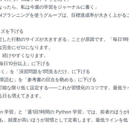
なったら、私は今週の学習をジャーナルに書く」
HENプランニングを使うグループは、目標達成率が大きく上が
イズを下げる
した行動のサイズが大きすぎる」ことが原因です。「毎日1時間 P
は完全にゼロになります。
、続けやすくなります。
毎日10分以上」に下げる
解く」を「演習問題を1問見るだけ」に下げる
1章読む」を「参考書の目次を眺める」に下げる
可能な限り低く設定する——これが習慣化のコツです。最低ラ
る日も増えてきます。
thon 学習」と「週1回1時間の Python 学習」では、前者の
でも、頻度が高いほうが習慣として定着します。最低ラインを低
。