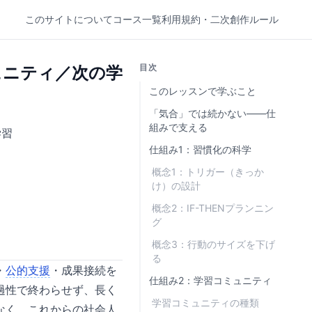
このサイトについて
コース一覧
利用規約・二次創作ルール
目次
ュニティ／次の学
このレッスンで学ぶこと
「気合」では続かない——仕
組みで支える
学習
仕組み1：習慣化の科学
概念1：トリガー（きっか
け）の設計
概念2：IF-THENプランニン
グ
概念3：行動のサイズを下げ
る
・
公的支援
・成果接続を
仕組み2：学習コミュニティ
過性で終わらせず、長く
学習コミュニティの種類
なく、これからの社会人