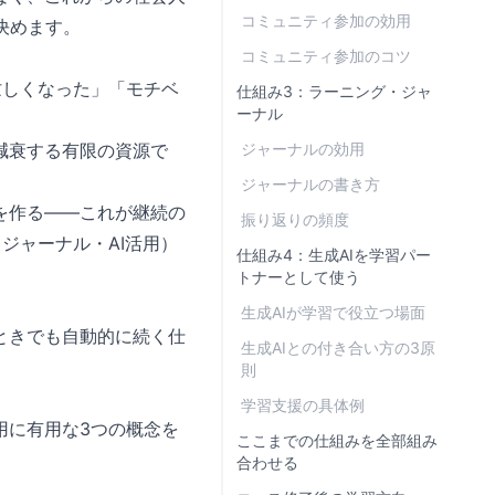
コミュニティ参加の効用
決めます。
コミュニティ参加のコツ
忙しくなった」「モチベ
仕組み3：ラーニング・ジャ
ーナル
減衰する有限の資源で
ジャーナルの効用
ジャーナルの書き方
を作る——これが継続の
振り返りの頻度
ジャーナル・AI活用）
仕組み4：生成AIを学習パー
トナーとして使う
生成AIが学習で役立つ場面
ときでも自動的に続く仕
生成AIとの付き合い方の3原
。
則
学習支援の具体例
用に有用な3つの概念を
ここまでの仕組みを全部組み
合わせる