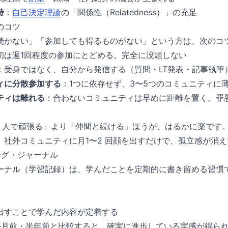
持
：
自己決定理論
の「関係性（Relatedness）」の充足
のコツ
続かない」「参加しても得るものがない」という方は、次のコ
初は週1回程度の参加にとどめる。完全に没頭しない
：受身ではなく、自分から発信する（質問・LT発表・記事執筆
ィに分散参加する
：1つに依存せず、3〜5つのコミュニティに
ティは離れる
：合わないコミュニティは早めに距離を置く。罪
1 人で頑張る」より「仲間と続ける」ほうが、はるかに楽です
、社外コミュニティに月1〜2 回顔を出すだけで、孤立感が消
ング・ジャーナル
ーナル（学習記録）は、学んだことを定期的に書き留める習慣
出すことで学んだ内容が定着する
か月前・半年前と比較すると、確実に進歩している実感が得ら