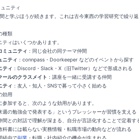
ミュニティ
仲間と学ぶほうが続きます。これは古今東西の学習研究で繰り
の種類
ニティはいくつかあります。
コミュニティ
：同じ会社の同テーマ仲間
ュニティ
：connpass・Doorkeeper などのイベントから探す
ニティ
：Discord・Slack・X（旧Twitter）などで形成される
クールのクラスメイト
：講座を一緒に受講する仲間
ニティ
：友人・知人・SNSで募って小さく始める
の効用
に参加すると、次のような効用があります。
来週の勉強会で発表する」というプレッシャーが習慣を支える
仲間との対話で理解が深まる、自分が言語化することで定着す
教科書には載らない実務情報・転職市場の動向などが流れる
間経由で
副業
・転職・社内紹介の機会が生まれる