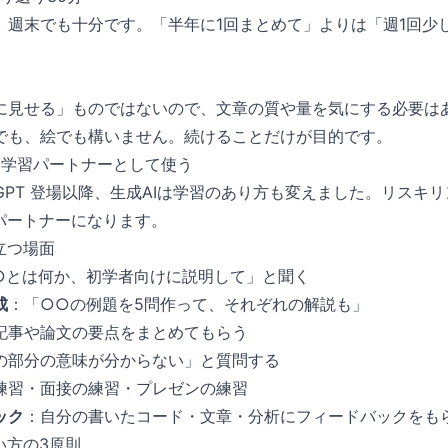
、週末でも十分です。「半年に1回まとめて」よりは「週1回少
に見せる」ものではないので、文章の質や量を気にする必要は
でも、絵でも構いません。続けることだけが目的です。
を学習パートナーとして使う
hatGPT 登場以降、生成AIは学習のあり方も変えました。リス
習パートナーになります。
立つ場面
○とは何か、初学者向けに説明して」と聞く
成
：「○○の例題を5問作って、それぞれの解説も」
記事や論文の要点をまとめてもらう
の部分の意味が分からない」と質問する
練習・面接の練習・プレゼンの練習
ック
：自分の書いたコード・文章・分析にフィードバックをも
い方の3原則