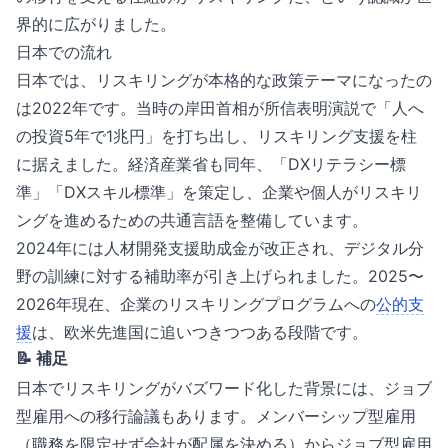
界的に広がりました。
日本での流れ
日本では、リスキリングが本格的な政策テーマになったの
は2022年です。当時の岸田首相が所信表明演説で「人へ
の投資5年で1兆円」を打ち出し、リスキリング支援を柱
に据えました。経済産業省も同年、「DXリテラシー標
準」「DXスキル標準」を策定し、企業や個人がリスキリ
ングを進めるための共通言語を整備しています。
2024年には人材開発支援助成金が改正され、デジタル分
野の訓練に対する補助率が引き上げられました。2025〜
2026年現在、企業のリスキリングプログラムへの
公的支
援
は、欧米先進国に追いつきつつある段階です。
📝 補足
日本でリスキリングがバズワード化した背景には、ジョブ
型雇用への移行論議もあります。メンバーシップ型雇用
（職務を限定せず会社が配属を決める）からジョブ型雇用