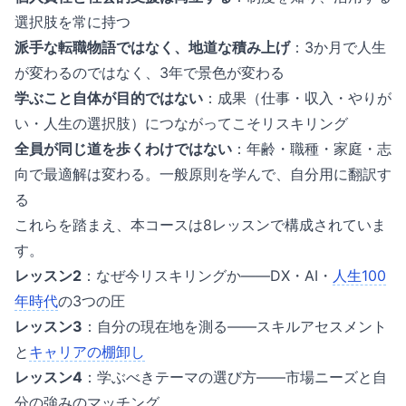
選択肢を常に持つ
派手な転職物語ではなく、地道な積み上げ
：3か月で人生
が変わるのではなく、3年で景色が変わる
学ぶこと自体が目的ではない
：成果（仕事・収入・やりが
い・人生の選択肢）につながってこそリスキリング
全員が同じ道を歩くわけではない
：年齢・職種・家庭・志
向で最適解は変わる。一般原則を学んで、自分用に翻訳す
る
これらを踏まえ、本コースは8レッスンで構成されていま
す。
レッスン2
：なぜ今リスキリングか——DX・AI・
人生100
年時代
の3つの圧
レッスン3
：自分の現在地を測る——スキルアセスメント
と
キャリアの棚卸し
レッスン4
：学ぶべきテーマの選び方——市場ニーズと自
分の強みのマッチング