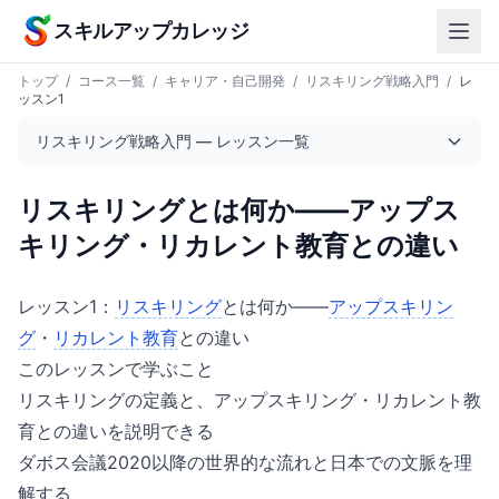
本文へスキップ
スキルアップカレッジ
トップ
/
コース一覧
/
キャリア・自己開発
/
リスキリング戦略入門
/
レ
ッスン1
リスキリング戦略入門 — レッスン一覧
リスキリングとは何か——アップス
キリング・リカレント教育との違い
レッスン1：
リスキリング
とは何か——
アップスキリン
グ
・
リカレント教育
との違い
このレッスンで学ぶこと
リスキリングの定義と、アップスキリング・リカレント教
育との違いを説明できる
ダボス会議2020以降の世界的な流れと日本での文脈を理
解する