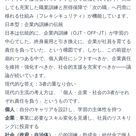
しても充実した職業訓練と所得保障で「次の職」へ円滑に
移れる仕組み（フレキシキュリティ）が機能しています。
日本型：企業内訓練の伝統
日本は伝統的に、企業内訓練（OJT・OFF-JT）が学習の
中心でした。終身雇用と引き換えに、企業が社員を育てる
責任を負っていた、という構図です。しかし、この前提が
崩れつつある中で、個人責任にシフトすべきか、企業責任
を維持・強化すべきか、社会的支援を充実すべきか——議
論が続いています。
現代的な答え：3者の重なり合い
現代の主流の考え方は、「個人・企業・社会の3者がそれ
ぞれ責任を負う」というものです。
個人
：自分のキャリアを設計し、学習の主体性を持つ
企業
：事業に必要なスキル変化を見通し、社員のリスキリ
ングに投資する
社会（政府・自治体）
：公的訓練・助成金・給付金で個人