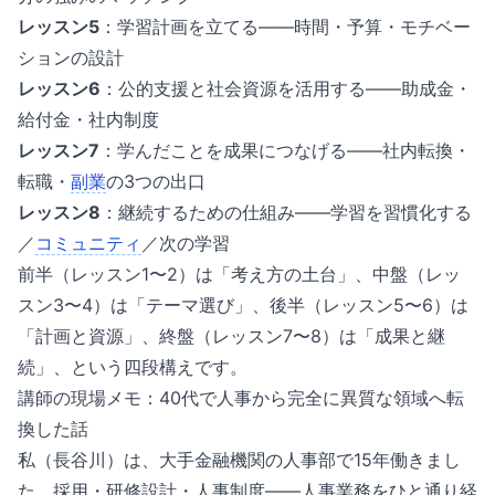
レッスン5
：学習計画を立てる——時間・予算・モチベー
ションの設計
レッスン6
：公的支援と社会資源を活用する——助成金・
給付金・社内制度
レッスン7
：学んだことを成果につなげる——社内転換・
転職・
副業
の3つの出口
レッスン8
：継続するための仕組み——学習を習慣化する
／
コミュニティ
／次の学習
前半（レッスン1〜2）は「考え方の土台」、中盤（レッ
スン3〜4）は「テーマ選び」、後半（レッスン5〜6）は
「計画と資源」、終盤（レッスン7〜8）は「成果と継
続」、という四段構えです。
講師の現場メモ：40代で人事から完全に異質な領域へ転
換した話
私（長谷川）は、大手金融機関の人事部で15年働きまし
た。採用・研修設計・人事制度——人事業務をひと通り経