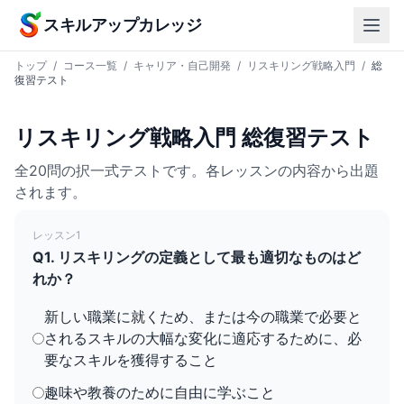
本文へスキップ
スキルアップカレッジ
トップ
/
コース一覧
/
キャリア・自己開発
/
リスキリング戦略入門
/
総
復習テスト
リスキリング戦略入門 総復習テスト
全20問の択一式テストです。各レッスンの内容から出題
されます。
レッスン1
Q1. リスキリングの定義として最も適切なものはど
れか？
新しい職業に就くため、または今の職業で必要と
されるスキルの大幅な変化に適応するために、必
要なスキルを獲得すること
趣味や教養のために自由に学ぶこと