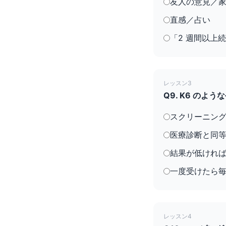
友人の意見／
直感／占い
「2 週間以上
レッスン3
Q9. K6 の
スクリーニング
医療診断と同
結果が低けれ
一度受けたら
レッスン4