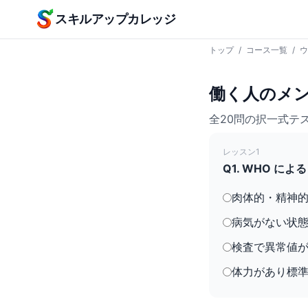
本文へスキップ
スキルアップカレッジ
トップ
/
コース一覧
/
ウ
働く人のメン
全20問の択一式テ
レッスン1
Q1. WHO 
肉体的・精神
病気がない状
検査で異常値
体力があり標