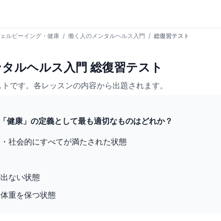
ェルビーイング・健康
/
働く人のメンタルヘルス入門
/
総復習テスト
タルヘルス入門 総復習テスト
ストです。各レッスンの内容から出題されます。
による「健康」の定義として最も適切なものはどれか？
的・社会的にすべてが満たされた状態
態
が出ない状態
準体重を保つ状態