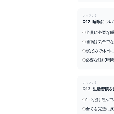
レッスン5
Q12. 睡眠に
全員に必要な睡
睡眠は気合で
寝だめで休日
必要な睡眠時間
レッスン5
Q13. 生活習
1 つだけ選ん
全てを完璧に