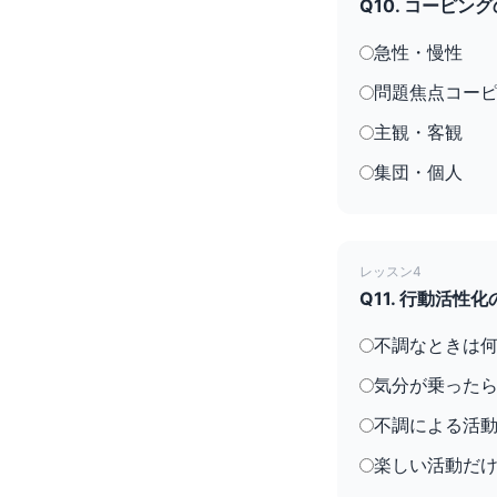
Q10. コーピ
急性・慢性
問題焦点コー
主観・客観
集団・個人
レッスン4
Q11. 行動活
不調なときは
気分が乗った
不調による活
楽しい活動だ