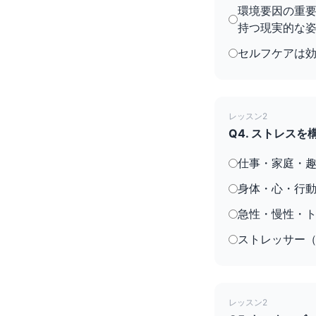
環境要因の重
持つ現実的な
セルフケアは
レッスン2
Q4. ストレス
仕事・家庭・
身体・心・行
急性・慢性・
ストレッサー
レッスン2