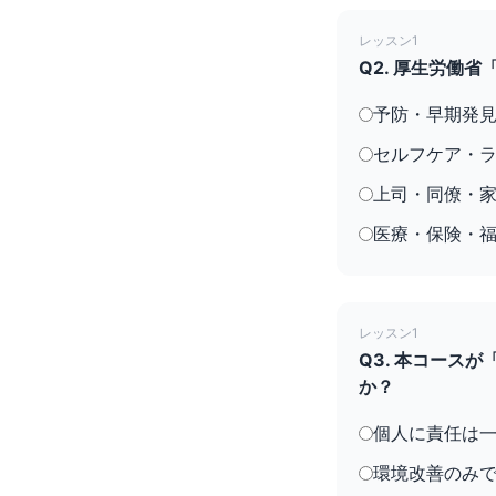
レッスン1
Q2. 厚生労働
予防・早期発
セルフケア・
上司・同僚・
医療・保険・
レッスン1
Q3. 本コース
か？
個人に責任は
環境改善のみ