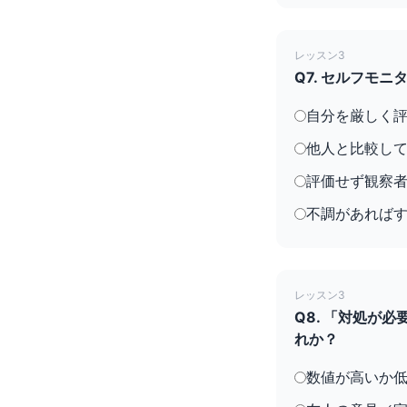
レッスン3
Q7. セルフモ
自分を厳しく
他人と比較し
評価せず観察
不調があれば
レッスン3
Q8. 「対処が
れか？
数値が高いか