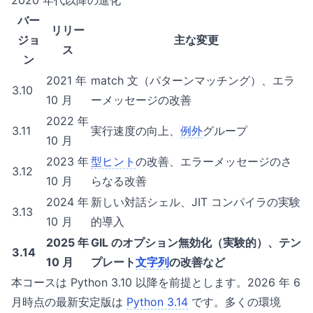
2020 年代以降の進化
バー
リリー
ジョ
主な変更
ス
ン
2021 年
match 文（パターンマッチング）、エラ
3.10
10 月
ーメッセージの改善
2022 年
3.11
実行速度の向上、
例外
グループ
10 月
2023 年
型ヒント
の改善、エラーメッセージのさ
3.12
10 月
らなる改善
2024 年
新しい対話シェル、JIT コンパイラの実験
3.13
10 月
的導入
2025 年
GIL のオプション無効化（実験的）、テン
3.14
10 月
プレート
文字列
の改善など
本コースは Python 3.10 以降を前提とします。2026 年 6
月時点の最新安定版は
Python 3.14
です。多くの環境