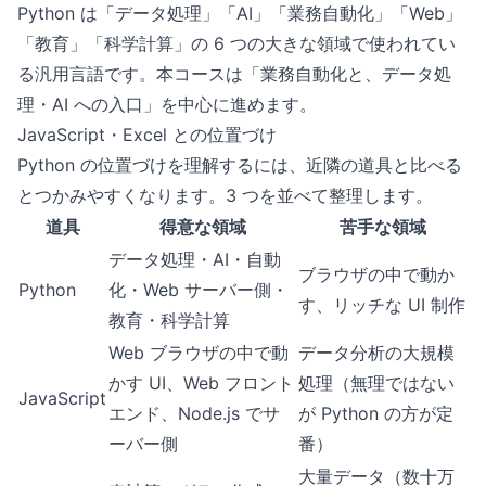
Python は「データ処理」「AI」「業務自動化」「Web」
「教育」「科学計算」の 6 つの大きな領域で使われてい
る汎用言語です。本コースは「業務自動化と、データ処
理・AI への入口」を中心に進めます。
JavaScript・Excel との位置づけ
Python の位置づけを理解するには、近隣の道具と比べる
とつかみやすくなります。3 つを並べて整理します。
道具
得意な領域
苦手な領域
データ処理・AI・自動
ブラウザの中で動か
Python
化・Web サーバー側・
す、リッチな UI 制作
教育・科学計算
Web ブラウザの中で動
データ分析の大規模
かす UI、Web フロント
処理（無理ではない
JavaScript
エンド、Node.js でサ
が Python の方が定
ーバー側
番）
大量データ（数十万