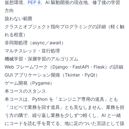
仮想環境、
PEP 8
、AI 駆動開発の現在地、修了後の学習
方向
扱わない範囲
クラスとオブジェクト指向プログラミングの詳細（軽く触
れる程度）
非同期処理（async／await）
マルチスレッド・並行処理
機械学習・深層学習のアルゴリズム
Web フレームワーク（Django・FastAPI・Flask）の詳細
GUI アプリケーション開発（Tkinter・PyQt）
ゲーム開発（Pygame）
本コースのスタンス
本コースは、Python を「エンジニア専用の道具」とも
「コピペで業務を回す道具」とも見なしません。業務を担
う方の隣で、繰り返し業務を少しずつ軽くし、AI と一緒
にコードを読む手を育てる、地に足のついた言語として扱