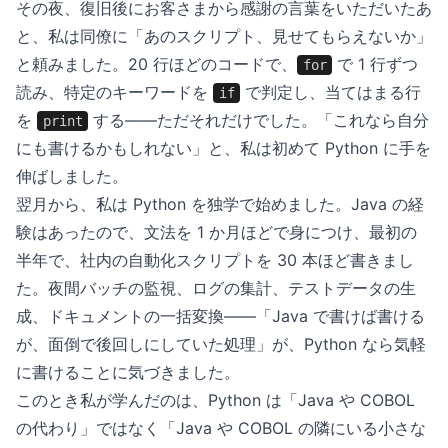
その夜、復旧後にお客さまから感謝の言葉をいただいたあ
と、私は同僚に「あのスクリプト、見せてもらえないか」
と頼みました。20 行ほどのコードで、
で 1 行ずつ
for
読み、特定のキーワードを
で判定し、当てはまる行
if
を
する——ただそれだけでした。「これなら自分
print
にも書けるかもしれない」と、私は初めて Python に手を
伸ばしました。
翌月から、私は Python を独学で始めました。Java の経
験はあったので、文法を 1 か月ほどで身につけ、最初の
半年で、社内の自動化スクリプトを 30 本ほど書きまし
た。夜間バッチの監視、ログの集計、テストデータの生
成、ドキュメントの一括変換——「Java で書けば書ける
が、面倒で後回しにしていた処理」が、Python なら気軽
に書けることに気づきました。
このとき私が学んだのは、Python は「Java や COBOL
の代わり」ではなく「Java や COBOL の隣にいる小さな