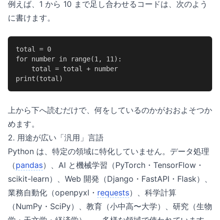
例えば、1 から 10 まで足し合わせるコードは、次のよう
に書けます。
total = 0

for number in range(1, 11):

    total = total + number

print(total)
上から下へ読むだけで、何をしているのかがおおよそつか
めます。
2. 用途が広い「汎用」言語
Python は、特定の領域に特化していません。データ処理
（
pandas
）、AI と機械学習（PyTorch・TensorFlow・
scikit-learn）、Web 開発（Django・FastAPI・Flask）、
業務自動化（openpyxl・
requests
）、科学計算
（NumPy・SciPy）、教育（小中高〜大学）、研究（生物