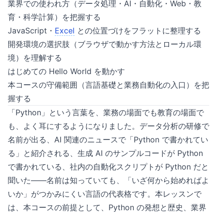
業界での使われ方（データ処理・AI・自動化・Web・教
育・科学計算）を把握する
JavaScript・
Excel
との位置づけをフラットに整理する
開発環境の選択肢（ブラウザで動かす方法とローカル環
境）を理解する
はじめての Hello World を動かす
本コースの守備範囲（言語基礎と業務自動化の入口）を把
握する
「Python」という言葉を、業務の場面でも教育の場面で
も、よく耳にするようになりました。データ分析の研修で
名前が出る、AI 関連のニュースで「Python で書かれてい
る」と紹介される、生成 AI のサンプルコードが Python
で書かれている、社内の自動化スクリプトが Python だと
聞いた——名前は知っていても、「いざ何から始めればよ
いか」がつかみにくい言語の代表格です。本レッスンで
は、本コースの前提として、Python の発想と歴史、業界