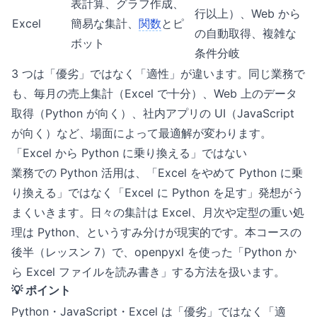
表計算、グラフ作成、
行以上）、Web から
Excel
簡易な集計、
関数
とピ
の自動取得、複雑な
ボット
条件分岐
3 つは「優劣」ではなく「適性」が違います。同じ業務で
も、毎月の売上集計（Excel で十分）、Web 上のデータ
取得（Python が向く）、社内アプリの UI（JavaScript
が向く）など、場面によって最適解が変わります。
「Excel から Python に乗り換える」ではない
業務での Python 活用は、「Excel をやめて Python に乗
り換える」ではなく「Excel に Python を足す」発想がう
まくいきます。日々の集計は Excel、月次や定型の重い処
理は Python、というすみ分けが現実的です。本コースの
後半（レッスン 7）で、openpyxl を使った「Python か
ら Excel ファイルを読み書き」する方法を扱います。
💡 ポイント
Python・JavaScript・Excel は「優劣」ではなく「適