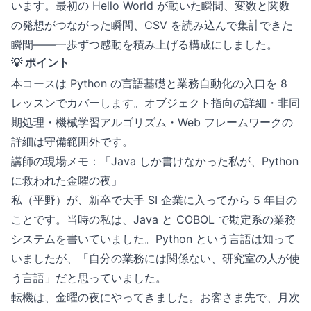
います。最初の Hello World が動いた瞬間、変数と関数
の発想がつながった瞬間、CSV を読み込んで集計できた
瞬間——一歩ずつ感動を積み上げる構成にしました。
💡 ポイント
本コースは Python の言語基礎と業務自動化の入口を 8
レッスンでカバーします。オブジェクト指向の詳細・非同
期処理・機械学習アルゴリズム・Web フレームワークの
詳細は守備範囲外です。
講師の現場メモ：「Java しか書けなかった私が、Python
に救われた金曜の夜」
私（平野）が、新卒で大手 SI 企業に入ってから 5 年目の
ことです。当時の私は、Java と COBOL で勘定系の業務
システムを書いていました。Python という言語は知って
いましたが、「自分の業務には関係ない、研究室の人が使
う言語」だと思っていました。
転機は、金曜の夜にやってきました。お客さま先で、月次