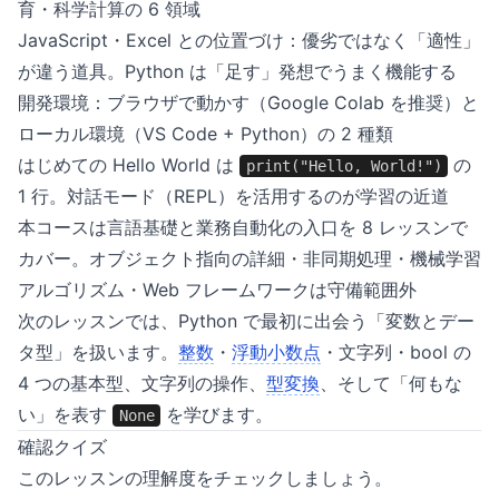
育・科学計算の 6 領域
JavaScript・Excel との位置づけ：優劣ではなく「適性」
が違う道具。Python は「足す」発想でうまく機能する
開発環境：ブラウザで動かす（Google Colab を推奨）と
ローカル環境（VS Code + Python）の 2 種類
はじめての Hello World は
の
print("Hello, World!")
1 行。対話モード（REPL）を活用するのが学習の近道
本コースは言語基礎と業務自動化の入口を 8 レッスンで
カバー。オブジェクト指向の詳細・非同期処理・機械学習
アルゴリズム・Web フレームワークは守備範囲外
次のレッスンでは、Python で最初に出会う「変数とデー
タ型」を扱います。
整数
・
浮動小数点
・文字列・bool の
4 つの基本型、文字列の操作、
型変換
、そして「何もな
い」を表す
を学びます。
None
確認クイズ
このレッスンの理解度をチェックしましょう。