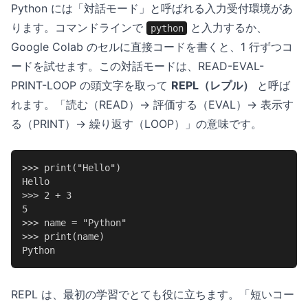
Python には「対話モード」と呼ばれる入力受付環境があ
ります。コマンドラインで
と入力するか、
python
Google Colab のセルに直接コードを書くと、1 行ずつコ
ードを試せます。この対話モードは、READ-EVAL-
PRINT-LOOP の頭文字を取って
REPL（レプル）
と呼ば
れます。「読む（READ）→ 評価する（EVAL）→ 表示す
る（PRINT）→ 繰り返す（LOOP）」の意味です。
>>> print("Hello")

Hello

>>> 2 + 3

5

>>> name = "Python"

>>> print(name)

Python
REPL は、最初の学習でとても役に立ちます。「短いコー