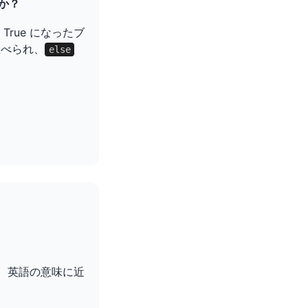
か？
rue になったブ
べられ、
else
、英語の意味に近