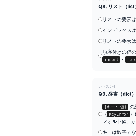
Q8. リスト（
リストの要素
インデックスは
リストの要素
順序付きの値
・
insert
rem
レッスン4
Q9. 辞書（d
の
{キー: 値}
（
）
KeyError
フォルト値）
キーは数字で