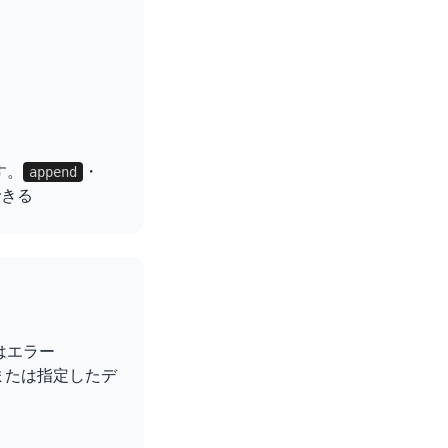
す。
・
append
きる
はエラー
または指定したデ