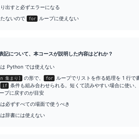
取り出すと必ずエラーになる
持たないので
ループに使えない
for
内包表記について、本コースが説明した内容はどれか？
 Python では使えない
の形で、
ループでリストを作る処理を 1 行で書け
in 集まり]
for
。
条件も組み合わせられる。短くて読みやすい場合に使い
if
ープに戻すのが目安
記は必ずすべての場面で使うべき
記は辞書には使えない