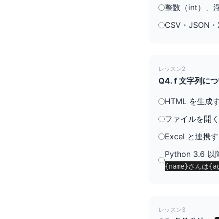
整数（int）、
CSV・JSON・
レッスン2
Q4. f 文字
HTML を生
ファイルを開
Excel と連
Python 3
{name}さんは{a
レッスン3