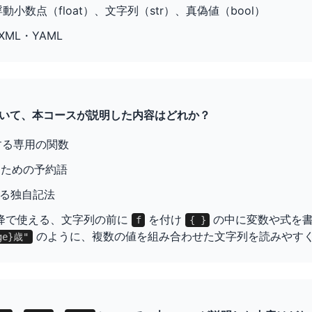
浮動小数点（float）、文字列（str）、真偽値（bool）
XML・YAML
列について、本コースが説明した内容はどれか？
成する専用の関数
くための予約語
携する独自記法
.6 以降で使える、文字列の前に
を付け
の中に変数や式を
f
{ }
のように、複数の値を組み合わせた文字列を読みやす
ge}歳"