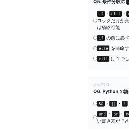
Q5. 条件分岐の
・
・
if
elif
ロックだけが
は省略可能
の前に必
if
を省略す
else
は 1 
elif
レッスン3
Q6. Pytho
・
・
&&
||
!
・
・
and
or
n
い書き方が Pyt