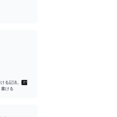
書ける記法。
f"
く書ける