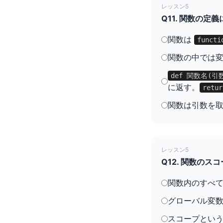
レッスン5
Q11. 関数の
関数は
functi
関数の中では
def 関数名(引数
に返す。
retur
関数は引数を
レッスン5
Q12. 関数の
関数内のすべ
グローバル変
スコープという概