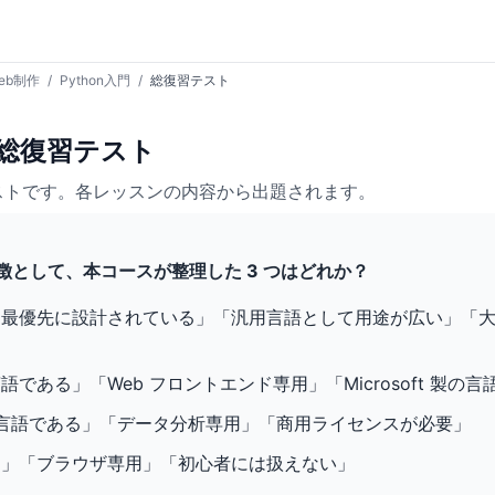
eb制作
/
Python入門
/
総復習テスト
門 総復習テスト
ストです。各レッスンの内容から出題されます。
n の特徴として、本コースが整理した 3 つはどれか？
を最優先に設計されている」「汎用言語として用途が広い」「
である」「Web フロントエンド専用」「Microsoft 製の言
派生言語である」「データ分析専用」「商用ライセンスが必要」
用」「ブラウザ専用」「初心者には扱えない」