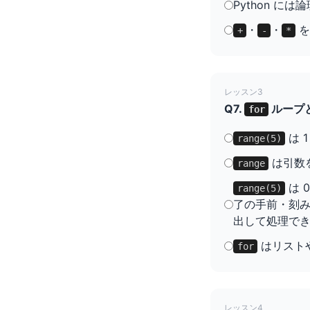
Python に
・
・
を
+
-
*
レッスン3
Q7.
ループ
for
は 
range(5)
は引数を
range
は 
range(5)
了の手前・刻
出して処理で
はリスト
for
レッスン4