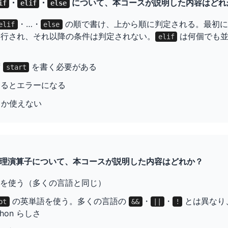
・
・
について、本コースが説明した内容はどれ
if
elif
else
・…・
の順で書け、上から順に判定される。最初に T
elif
else
実行され、それ以降の条件は判定されない。
は何個でも並
elif
ず
を書く必要がある
start
るとエラーになる
つしか使えない
n の論理演算子について、本コースが説明した内容はどれか？
を使う（多くの言語と同じ）
の英単語を使う。多くの言語の
・
・
とは異なり
ot
&&
||
!
hon らしさ