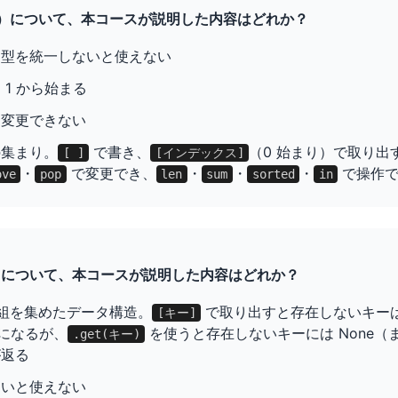
list）について、本コースが説明した内容はどれか？
は型を統一しないと使えない
 1 から始まる
は変更できない
の集まり。
で書き、
（0 始まり）で取り出
[ ]
[インデックス]
・
で変更でき、
・
・
・
で操作で
ove
pop
len
sum
sorted
in
ict）について、本コースが説明した内容はどれか？
組を集めたデータ構造。
で取り出すと存在しないキー
[キー]
になるが、
を使うと存在しないキーには None（
.get(キー)
が返る
ないと使えない