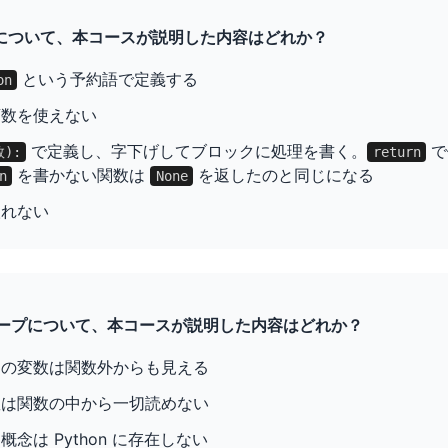
定義について、本コースが説明した内容はどれか？
という予約語で定義する
on
変数を使えない
で定義し、字下げしてブロックに処理を書く。
で
):
return
を書かない関数は
を返したのと同じになる
n
None
取れない
スコープについて、本コースが説明した内容はどれか？
ての変数は関数外からも見える
数は関数の中から一切読めない
念は Python に存在しない