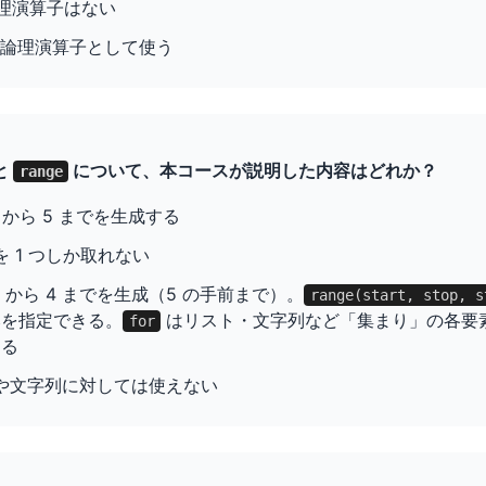
は論理演算子はない
論理演算子として使う
と
について、本コースが説明した内容はどれか？
range
1 から 5 までを生成する
 1 つしか取れない
0 から 4 までを生成（5 の手前まで）。
range(start, stop, s
みを指定できる。
はリスト・文字列など「集まり」の各要素
for
きる
や文字列に対しては使えない