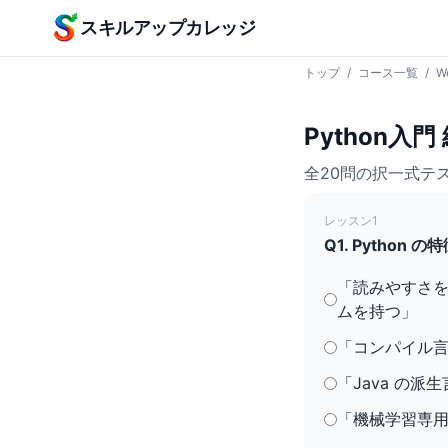
本文へスキップ
スキルアップカレッジ
トップ
/
コース一覧
/
W
Python入
全20問の択一式テ
レッスン1
Q1. Pytho
「読みやすさ
ムを持つ」
「コンパイル言語
「Java の
「機械学習専