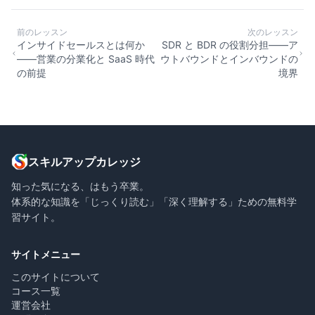
前のレッスン
次のレッスン
インサイドセールスとは何か
SDR と BDR の役割分担——ア
——営業の分業化と SaaS 時代
ウトバウンドとインバウンドの
の前提
境界
スキルアップカレッジ
知った気になる、はもう卒業。
体系的な知識を「じっくり読む」「深く理解する」ための無料学
習サイト。
サイトメニュー
このサイトについて
コース一覧
運営会社