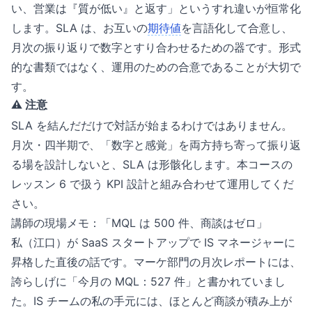
い、営業は『質が低い』と返す」というすれ違いが恒常化
します。SLA は、お互いの
期待値
を言語化して合意し、
月次の振り返りで数字とすり合わせるための器です。形式
的な書類ではなく、運用のための合意であることが大切で
す。
⚠️ 注意
SLA を結んだだけで対話が始まるわけではありません。
月次・四半期で、「数字と感覚」を両方持ち寄って振り返
る場を設計しないと、SLA は形骸化します。本コースの
レッスン 6 で扱う KPI 設計と組み合わせて運用してくだ
さい。
講師の現場メモ：「MQL は 500 件、商談はゼロ」
私（江口）が SaaS スタートアップで IS マネージャーに
昇格した直後の話です。マーケ部門の月次レポートには、
誇らしげに「今月の MQL：527 件」と書かれていまし
た。IS チームの私の手元には、ほとんど商談が積み上が