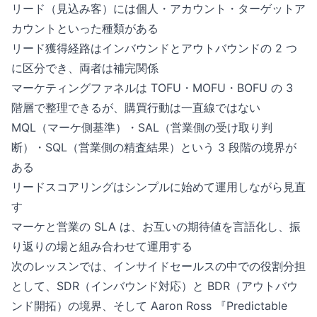
リード（見込み客）には個人・アカウント・ターゲットア
カウントといった種類がある
リード獲得経路はインバウンドとアウトバウンドの 2 つ
に区分でき、両者は補完関係
マーケティングファネルは TOFU・MOFU・BOFU の 3
階層で整理できるが、購買行動は一直線ではない
MQL（マーケ側基準）・SAL（営業側の受け取り判
断）・SQL（営業側の精査結果）という 3 段階の境界が
ある
リードスコアリングはシンプルに始めて運用しながら見直
す
マーケと営業の SLA は、お互いの期待値を言語化し、振
り返りの場と組み合わせて運用する
次のレッスンでは、インサイドセールスの中での役割分担
として、SDR（インバウンド対応）と BDR（アウトバウ
ンド開拓）の境界、そして Aaron Ross 『Predictable