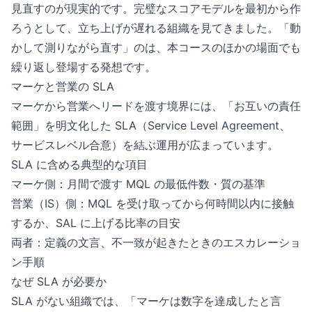
見直すのが現実的です。完璧なスコアモデルを最初から作
ろうとして、立ち上げが遅れる組織を見てきました。「動
かして測りながら直す」のは、本コースのほかの場面でも
繰り返し登場する発想です。
マーケと営業の SLA
マーケから営業へリードを渡す境界には、「お互いの責任
範囲」を明文化した SLA（Service Level Agreement、
サービスレベル合意）を結ぶ運用が広まっています。
SLA に含める典型的な項目
マーケ側：月間で渡す MQL の最低件数・質の基準
営業（IS）側：MQL を受け取ってから何時間以内に接触
するか、SAL に上げる比率の目安
両者：定義の文言、不一致が起きたときのエスカレーショ
ン手順
なぜ SLA が必要か
SLA がない組織では、「マーケは数字を達成したと言