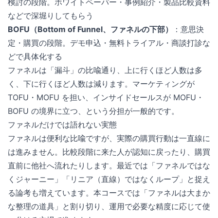
検討の段階。ホワイトペーパー・事例紹介・製品比較資料
などで深堀りしてもらう
BOFU（Bottom of Funnel、ファネルの下部）
：意思決
定・購買の段階。デモ申込・無料トライアル・商談打診な
どで具体化する
ファネルは「漏斗」の比喩通り、上に行くほど人数は多
く、下に行くほど人数は減ります。マーケティングが
TOFU・MOFU を担い、インサイドセールスが MOFU・
BOFU の境界に立つ、という分担が一般的です。
ファネルだけでは語れない実態
ファネルは便利な比喩ですが、実際の購買行動は一直線に
は進みません。比較段階に来た人が認知に戻ったり、購買
直前に他社へ流れたりします。最近では「ファネルではな
くジャーニー」「リニア（直線）ではなくループ」と捉え
る論考も増えています。本コースでは「ファネルは大まか
な整理の道具」と割り切り、運用で必要な精度に応じて使