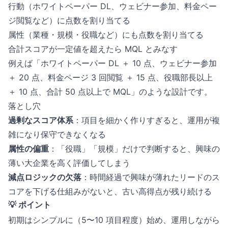
行動（ホワイトペーパー DL、ウェビナー参加、料金ペー
ジ閲覧など）に点数を割り当てる
属性（業種・規模・役職など）にも点数を割り当てる
合計スコアが一定値を超えたら MQL とみなす
例えば「ホワイトペーパー DL ＋ 10 点、ウェビナー参加
＋ 20 点、料金ページ 3 回閲覧 ＋ 15 点、役職部長以上
＋ 10 点、合計 50 点以上で MQL」のような設計です。
落とし穴
過剰なスコア体系
：項目を細かく作りすぎると、運用が複
雑になり保守できなくなる
属性の偏重
：「役職」「規模」だけで判断すると、興味の
薄い大企業を高く評価してしまう
減点ロジックの欠落
：時間経過で興味が薄れたリードのス
コアを下げる仕組みがないと、古い高得点が残り続ける
💡 ポイント
初期はシンプルに（5〜10 項目程度）始め、運用しながら