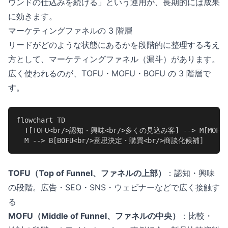
ウンドの仕込みを続ける」という運用が、長期的には成果
に効きます。
マーケティングファネルの 3 階層
リードがどのような状態にあるかを段階的に整理する考え
方として、マーケティングファネル（漏斗）があります。
広く使われるのが、TOFU・MOFU・BOFU の 3 階層で
す。
flowchart TD

  T[TOFU<br/>認知・興味<br/>多くの見込み客] --> M[MOF
  M --> B[BOFU<br/>意思決定・購買<br/>商談化候補]
TOFU（Top of Funnel、ファネルの上部）
：認知・興味
の段階。広告・SEO・SNS・ウェビナーなどで広く接触す
る
MOFU（Middle of Funnel、ファネルの中央）
：比較・