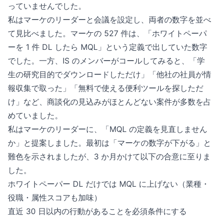
っていませんでした。
私はマーケのリーダーと会議を設定し、両者の数字を並べ
て見比べました。マーケの 527 件は、「ホワイトペーパ
ーを 1 件 DL したら MQL」という定義で出していた数字
でした。一方、IS のメンバーがコールしてみると、「学
生の研究目的でダウンロードしただけ」「他社の社員が情
報収集で取った」「無料で使える便利ツールを探しただ
け」など、商談化の見込みがほとんどない案件が多数を占
めていました。
私はマーケのリーダーに、「MQL の定義を見直しません
か」と提案しました。最初は「マーケの数字が下がる」と
難色を示されましたが、3 か月かけて以下の合意に至りま
した。
ホワイトペーパー DL だけでは MQL に上げない（業種・
役職・属性スコアも加味）
直近 30 日以内の行動があることを必須条件にする