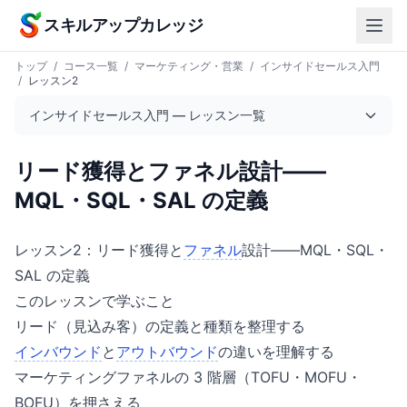
本文へスキップ
スキルアップカレッジ
トップ
/
コース一覧
/
マーケティング・営業
/
インサイドセールス入門
/
レッスン2
インサイドセールス入門 — レッスン一覧
リード獲得とファネル設計——
MQL・SQL・SAL の定義
レッスン2：リード獲得と
ファネル
設計——MQL・SQL・
SAL の定義
このレッスンで学ぶこと
リード（見込み客）の定義と種類を整理する
インバウンド
と
アウトバウンド
の違いを理解する
マーケティングファネルの 3 階層（TOFU・MOFU・
BOFU）を押さえる