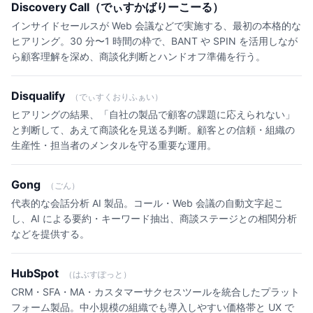
Discovery Call（でぃすかばりーこーる）
インサイドセールスが Web 会議などで実施する、最初の本格的な
ヒアリング。30 分〜1 時間の枠で、BANT や SPIN を活用しなが
ら顧客理解を深め、商談化判断とハンドオフ準備を行う。
Disqualify
（でぃすくおりふぁい）
ヒアリングの結果、「自社の製品で顧客の課題に応えられない」
と判断して、あえて商談化を見送る判断。顧客との信頼・組織の
生産性・担当者のメンタルを守る重要な運用。
Gong
（ごん）
代表的な会話分析 AI 製品。コール・Web 会議の自動文字起こ
し、AI による要約・キーワード抽出、商談ステージとの相関分析
などを提供する。
HubSpot
（はぶすぽっと）
CRM・SFA・MA・カスタマーサクセスツールを統合したプラット
フォーム製品。中小規模の組織でも導入しやすい価格帯と UX で