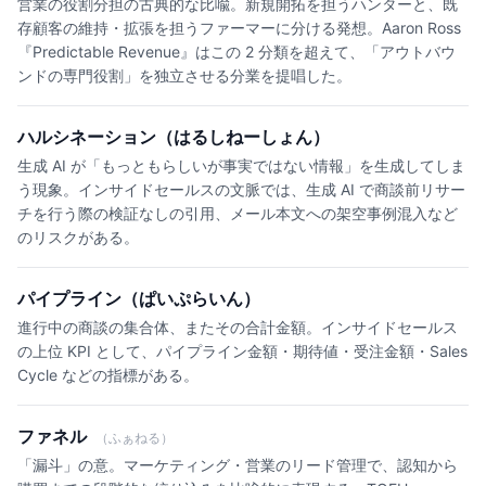
営業の役割分担の古典的な比喩。新規開拓を担うハンターと、既
存顧客の維持・拡張を担うファーマーに分ける発想。Aaron Ross
『Predictable Revenue』はこの 2 分類を超えて、「アウトバウ
ンドの専門役割」を独立させる分業を提唱した。
ハルシネーション（はるしねーしょん）
生成 AI が「もっともらしいが事実ではない情報」を生成してしま
う現象。インサイドセールスの文脈では、生成 AI で商談前リサー
チを行う際の検証なしの引用、メール本文への架空事例混入など
のリスクがある。
パイプライン（ぱいぷらいん）
進行中の商談の集合体、またその合計金額。インサイドセールス
の上位 KPI として、パイプライン金額・期待値・受注金額・Sales
Cycle などの指標がある。
ファネル
（ふぁねる）
「漏斗」の意。マーケティング・営業のリード管理で、認知から