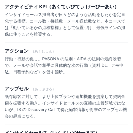
アクティビティ KPI（あくてぃびてぃ けーぴーあい）
インサイドセールス担当者が日々どのような活動をしたかを定量
化する指標。コール数・接続数・メール送信数など。本コースで
は「動いているかの点検指標」として位置づけ、最低ラインの担
保に使うことを推奨する。
アクション
（あくしょん）
行動・行動の促し。PASONA の法則・AIDA の法則の最終段階
で、メールや会話で相手に具体的な次の行動（資料 DL、デモ申
込、日程予約など）を促す箇所。
アップセル
（あっぷせる）
既存顧客に対して、より上位プランや追加機能を提案して契約金
額を拡張する動き。インサイドセールスの直接の主管領域ではな
いが、IS の Discovery Call で得た顧客情報が将来のアップセル機
会の起点になる。
インサイドセールス（いんさいどせーるす）