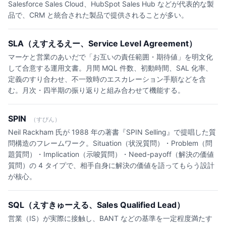
Salesforce Sales Cloud、HubSpot Sales Hub などが代表的な製
品で、CRM と統合された製品で提供されることが多い。
SLA（えすえるえー、Service Level Agreement）
マーケと営業のあいだで「お互いの責任範囲・期待値」を明文化
して合意する運用文書。月間 MQL 件数、初動時間、SAL 化率、
定義のすり合わせ、不一致時のエスカレーション手順などを含
む。月次・四半期の振り返りと組み合わせて機能する。
SPIN
（すぴん）
Neil Rackham 氏が 1988 年の著書『SPIN Selling』で提唱した質
問構造のフレームワーク。Situation（状況質問）・Problem（問
題質問）・Implication（示唆質問）・Need-payoff（解決の価値
質問）の 4 タイプで、相手自身に解決の価値を語ってもらう設計
が核心。
SQL（えすきゅーえる、Sales Qualified Lead）
営業（IS）が実際に接触し、BANT などの基準を一定程度満たす