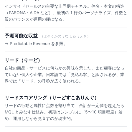
インサイドセールスの主要な非同期チャネル。件名・本文の構造
（PASONA・AIDA など）、最初の 1 行のパーソナライズ、件数と
質のバランスが運用の腰になる。
予測可能な収益
（よそくかのうな しゅうえき）
→ Predictable Revenue を参照。
リード（りーど）
自社の商品・サービスに何らかの興味を示した、まだ顧客になっ
ていない個人や企業。日本語では「見込み客」と訳されるが、業
界では「リード」の呼称が広く使われる。
リードスコアリング（りーどすこありんぐ）
リードの行動と属性に点数を割り当て、合計が一定値を超えたら
MQL とみなす仕組み。初期はシンプルに（5〜10 項目程度）始
め、運用しながら見直すのが現実的。