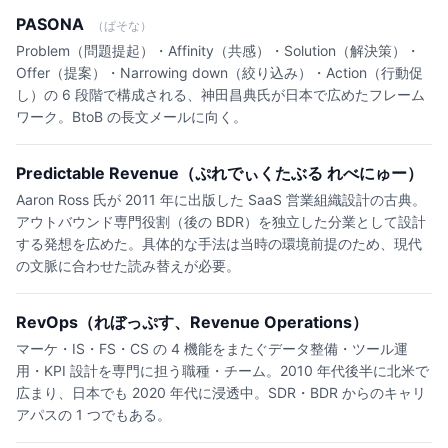
PASONA
（ぱそな）
Problem（問題提起）・Affinity（共感）・Solution（解決策）・
Offer（提案）・Narrowing down（絞り込み）・Action（行動促
し）の 6 段階で構成される、神田昌典氏が日本で広めたフレーム
ワーク。BtoB の長文メールに向く。
Predictable Revenue（ぷれでぃくたぶる れべにゅー）
Aaron Ross 氏が 2011 年に出版した SaaS 営業組織設計の古典。
アウトバウンド専門役割（後の BDR）を独立した分業として設計
する発想を広めた。具体的な手法は当時の環境前提のため、現代
の文脈に合わせた読み替えが必要。
RevOps（れぼっぷす、Revenue Operations）
マーケ・IS・FS・CS の 4 機能をまたぐデータ整備・ツール運
用・KPI 設計を専門に担う職種・チーム。2010 年代後半に北米で
広まり、日本でも 2020 年代に浸透中。SDR・BDR からのキャリ
アパスの 1 つでもある。