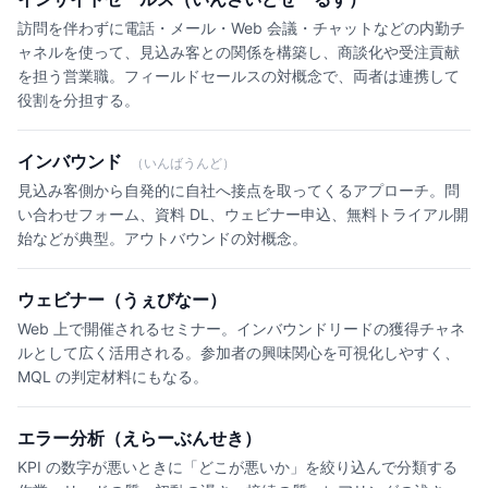
訪問を伴わずに電話・メール・Web 会議・チャットなどの内勤チ
ャネルを使って、見込み客との関係を構築し、商談化や受注貢献
を担う営業職。フィールドセールスの対概念で、両者は連携して
役割を分担する。
インバウンド
（いんばうんど）
見込み客側から自発的に自社へ接点を取ってくるアプローチ。問
い合わせフォーム、資料 DL、ウェビナー申込、無料トライアル開
始などが典型。アウトバウンドの対概念。
ウェビナー（うぇびなー）
Web 上で開催されるセミナー。インバウンドリードの獲得チャネ
ルとして広く活用される。参加者の興味関心を可視化しやすく、
MQL の判定材料にもなる。
エラー分析（えらーぶんせき）
KPI の数字が悪いときに「どこが悪いか」を絞り込んで分類する