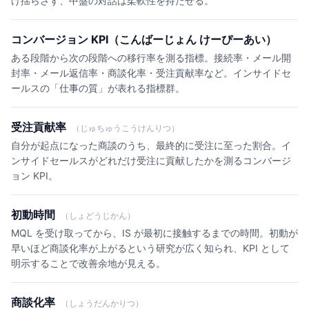
け揺らさず、中盤の対話は柔軟性を持たせる。
コンバージョン KPI（こんばーじょん けーぴーあい）
ある段階から次の段階への移行率を測る指標。接続率・メール開
封率・メール返信率・商談化率・受注貢献率など。インサイドセ
ールスの「仕事の質」が表れる指標群。
受注貢献率
（じゅちゅうこうけんりつ）
自分が起点になった商談のうち、最終的に受注に至った割合。イ
ンサイドセールスがどれだけ受注に貢献したかを測るコンバージ
ョン KPI。
初動時間
（しょどうじかん）
MQL を受け取ってから、IS が最初に接触するまでの時間。初動が
早いほど商談化率が上がるという研究が広く知られ、KPI として
明示することで改善余地が見える。
商談化率
（しょうだんかりつ）