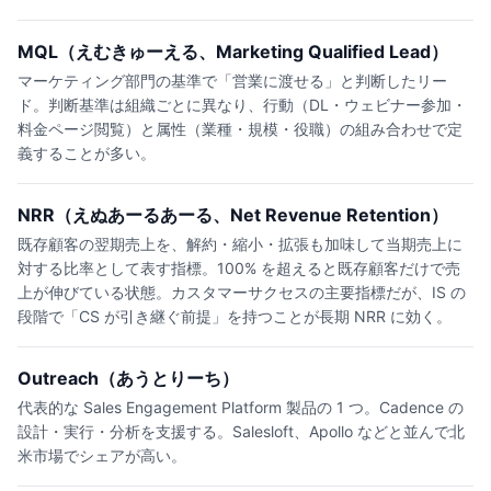
MQL（えむきゅーえる、Marketing Qualified Lead）
マーケティング部門の基準で「営業に渡せる」と判断したリー
ド。判断基準は組織ごとに異なり、行動（DL・ウェビナー参加・
料金ページ閲覧）と属性（業種・規模・役職）の組み合わせで定
義することが多い。
NRR（えぬあーるあーる、Net Revenue Retention）
既存顧客の翌期売上を、解約・縮小・拡張も加味して当期売上に
対する比率として表す指標。100% を超えると既存顧客だけで売
上が伸びている状態。カスタマーサクセスの主要指標だが、IS の
段階で「CS が引き継ぐ前提」を持つことが長期 NRR に効く。
Outreach（あうとりーち）
代表的な Sales Engagement Platform 製品の 1 つ。Cadence の
設計・実行・分析を支援する。Salesloft、Apollo などと並んで北
米市場でシェアが高い。