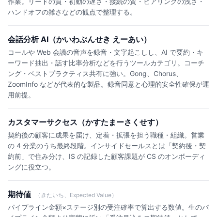
作業。リードの質・初動の遅さ・接続の質・ヒアリングの浅さ・
ハンドオフの雑さなどの観点で整理する。
会話分析 AI（かいわぶんせき えーあい）
コールや Web 会議の音声を録音・文字起こしし、AI で要約・キ
ーワード抽出・話す比率分析などを行うツールカテゴリ。コーチ
ング・ベストプラクティス共有に強い。Gong、Chorus、
ZoomInfo などが代表的な製品。録音同意と心理的安全性確保が運
用前提。
カスタマーサクセス（かすたまーさくせす）
契約後の顧客に成果を届け、定着・拡張を担う職種・組織。営業
の 4 分業のうち最終段階。インサイドセールスとは「契約後・契
約前」で住み分け、IS の記録した顧客課題が CS のオンボーディ
ングに役立つ。
期待値
（きたいち、Expected Value）
パイプライン金額×ステージ別の受注確率で算出する数値。生のパ