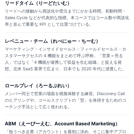
リードタイム（りーどたいむ）
リードへの接触から商談化や受注までにかかる時間。初動時間・
Sales Cycle などが代表的な指標。本コースではコール数や商談化
率と並んで重要な KPI として位置づけている。
レベニュー・チーム（れべにゅー・ちーむ）
マーケティング・インサイドセールス・フィールドセールス・カ
スタマーサクセスの 4 機能をまとめて呼ぶ呼称。「営業＝売る
人」ではなく「4 機能が連携して収益を生む組織」と捉える発
想。北米 SaaS 業界で広まり、日本でも 2020 年代に浸透した。
ロールプレイ（ろーるぷれい）
メンバー同士で営業の場面を模擬体験する練習。Discovery Call
のヒアリングや、コールスクリプトの「型」を体得するためのコ
ーチング手法として広く使われる。
ABM（えーびーえむ、Account Based Marketing）
「狙うべき企業（アカウント）を最初に決め、そこに集中アプロ