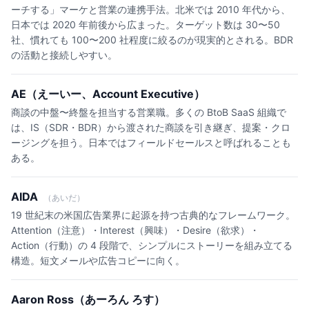
ーチする」マーケと営業の連携手法。北米では 2010 年代から、
日本では 2020 年前後から広まった。ターゲット数は 30〜50
社、慣れても 100〜200 社程度に絞るのが現実的とされる。BDR
の活動と接続しやすい。
AE（えーいー、Account Executive）
商談の中盤〜終盤を担当する営業職。多くの BtoB SaaS 組織で
は、IS（SDR・BDR）から渡された商談を引き継ぎ、提案・クロ
ージングを担う。日本ではフィールドセールスと呼ばれることも
ある。
AIDA
（あいだ）
19 世紀末の米国広告業界に起源を持つ古典的なフレームワーク。
Attention（注意）・Interest（興味）・Desire（欲求）・
Action（行動）の 4 段階で、シンプルにストーリーを組み立てる
構造。短文メールや広告コピーに向く。
Aaron Ross（あーろん ろす）