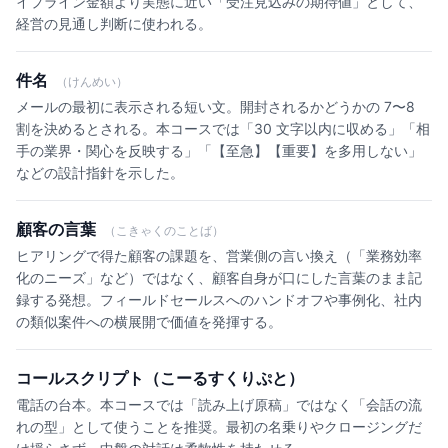
イプライン金額より実態に近い「受注見込みの期待値」として、
経営の見通し判断に使われる。
件名
（けんめい）
メールの最初に表示される短い文。開封されるかどうかの 7〜8
割を決めるとされる。本コースでは「30 文字以内に収める」「相
手の業界・関心を反映する」「【至急】【重要】を多用しない」
などの設計指針を示した。
顧客の言葉
（こきゃくのことば）
ヒアリングで得た顧客の課題を、営業側の言い換え（「業務効率
化のニーズ」など）ではなく、顧客自身が口にした言葉のまま記
録する発想。フィールドセールスへのハンドオフや事例化、社内
の類似案件への横展開で価値を発揮する。
コールスクリプト（こーるすくりぷと）
電話の台本。本コースでは「読み上げ原稿」ではなく「会話の流
れの型」として使うことを推奨。最初の名乗りやクロージングだ