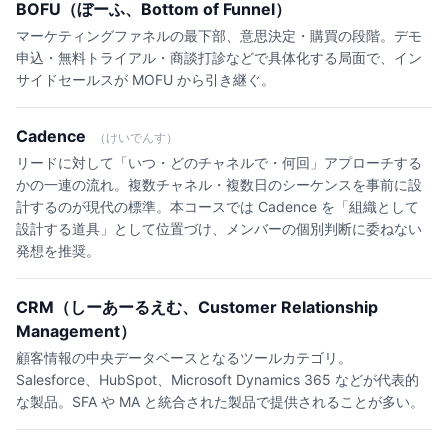
BOFU（ぼーふ、Bottom of Funnel）
マーケティングファネルの最下部、意思決定・購買の段階。デモ
申込・無料トライアル・商談打診などで具体化する局面で、イン
サイドセールスが MOFU から引き継ぐ。
Cadence
（けいでんす）
リードに対して「いつ・どのチャネルで・何回」アプローチする
かの一連の流れ。複数チャネル・複数日のシーケンスを事前に設
計するのが現代の標準。本コースでは Cadence を「組織として
設計する道具」として位置づけ、メンバーの個別判断に委ねない
発想を推奨。
CRM（しーあーるえむ、Customer Relationship
Management）
顧客情報の中央データベースとなるツールカテゴリ。
Salesforce、HubSpot、Microsoft Dynamics 365 などが代表的
な製品。SFA や MA と統合された製品で提供されることが多い。