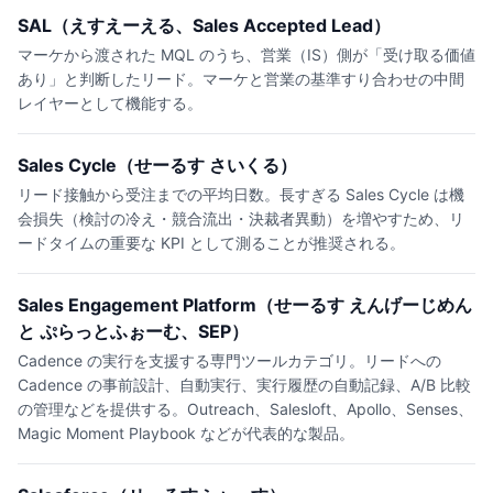
SAL（えすえーえる、Sales Accepted Lead）
マーケから渡された MQL のうち、営業（IS）側が「受け取る価値
あり」と判断したリード。マーケと営業の基準すり合わせの中間
レイヤーとして機能する。
Sales Cycle（せーるす さいくる）
リード接触から受注までの平均日数。長すぎる Sales Cycle は機
会損失（検討の冷え・競合流出・決裁者異動）を増やすため、リ
ードタイムの重要な KPI として測ることが推奨される。
Sales Engagement Platform（せーるす えんげーじめん
と ぷらっとふぉーむ、SEP）
Cadence の実行を支援する専門ツールカテゴリ。リードへの
Cadence の事前設計、自動実行、実行履歴の自動記録、A/B 比較
の管理などを提供する。Outreach、Salesloft、Apollo、Senses、
Magic Moment Playbook などが代表的な製品。