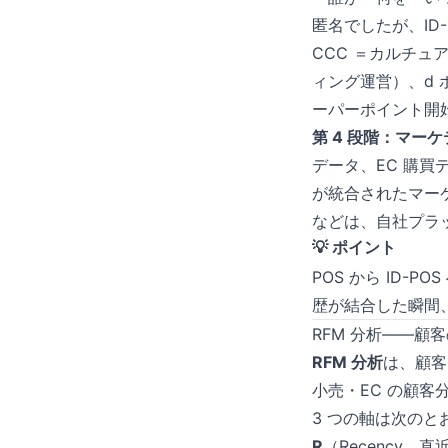
匿名でしたが、ID-
CCC ＝カルチュ
ィング運営）、d ポ
ーパーポイント開始
第 4 段階：マー
データ、EC 購買
が統合されたマー
などは、自社プラ
💡 ポイント
POS から ID
歴が結合した瞬間
RFM 分析——顧
RFM 分析
は、顧客
小売・EC の顧
3 つの軸は次のと
R
（Recency