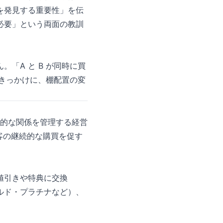
を発見する重要性」を伝
必要」という両面の教訓
「A と B が同時に買
をきっかけに、棚配置の変
との長期的な関係を管理する経営
客の継続的な購買を促す
値引きや特典に交換
ルド・プラチナなど）、