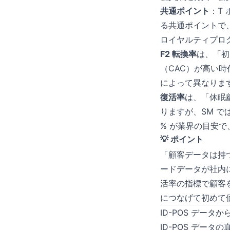
共通ポイント
：T
る共通ポイントで
ロイヤルティプロ
F2 転換率
は、「初
（CAC）が高い時
によって異なりますが
復活率
は、「休眠
りますが、SM では
% が業界の目安
💡 ポイント
「顧客データは持つ
ードデータが社内に
活率の指標で顧客
につなげて初めて
ID-POS データ
ID-POS デー