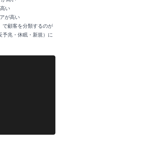
が高い
コアが高い
メント）で顧客を分類するのが
反予兆・休眠・新規）に