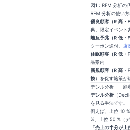
図1：RFM 分析
RFM 分析の使い
優良顧客（R 高・F
典、限定イベント
離反予兆（R 低・F
クーポン送付、
店
休眠顧客（R 低・F
品案内
新規顧客（R 高・F
換
）を促す施策が
デシル分析——顧客
デシル分析
（Dec
を見る手法です。
例えば、上位 10 
%、上位 50 %（
「
売上の半分が上位