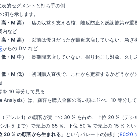
の代表的セグメントと打ち手の例
方の例を示します。
 高・M 高）
：店の収益を支える核。離反防止と感謝施策が重
案内など
 高・M 高）
：以前は優良だったが最近来店していない。急ぎ
長
からの DM など
 低・M 中）
：長期間来店していない。掘り起こし対象。久し
 低・M 低）
：初回購入直後で、これから定着するかどうかが分
鍵
を 10 等分して見る
ile Analysis）は、顧客を購入金額の高い順に並べ、10 等
%（デシル 1）の顧客が売上の 30 % を占め、上位 20 %（デシル
デシル 5 まで）で売上の 85 %、下位 50 % で売上の 15 %
 20 % の顧客から生まれる
」というパレートの法則（
80:20