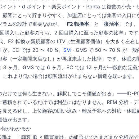
 ポイント・d ポイント・楽天ポイント・Ponta は複数の小売
、顧客にとって貯まりやすく、加盟店にとっては集客の入口に
グラムの設計で重要なのが、「
F2 転換率
」と「
復活率
」です。
回購入した顧客のうち、2 回目購入に至った顧客の比率」で
代、F2 転換が新規顧客の LTV（生涯顧客価値）を大きく左右
、EC では 20 〜 40 %、
SM
・GMS で 50 〜 70 % が
顧客（一定期間来店なし）が再度来店した比率」です。休眠の
 3 ヶ月、GMS では 6 ヶ月、EC では 12 ヶ月が一般的な定義
で、これより低い場合は顧客流出が止まらない構造を疑います。
だけでは何も生まない、解釈してこそ価値が出る」——ID-PO
蓄積されているだけでは利益にはなりません。RFM 分析・デ
を見える化し、上位顧客の囲い込み・離反予兆への対応・休眠
価値が出ます。
から何がわかるか
タの真価は、「顧客 ID × 購買履歴」の組合せでさまざまな分析