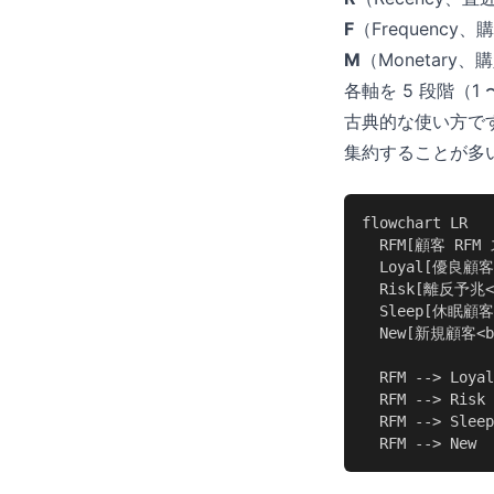
F
（Frequen
M
（Monetar
各軸を 5 段階（1
古典的な使い方で
集約することが多
flowchart LR

  RFM[顧客 RFM 
  Loyal[優良顧客
  Risk[離反予兆<
  Sleep[休眠顧客
  New[新規顧客<b
  RFM --> Loyal

  RFM --> Risk

  RFM --> Sleep

  RFM --> New