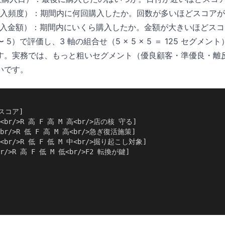
cy、購入頻度）：期間内に何回購入したか。回数が多いほどスコア
y、購入金額）：期間内にいくら購入したか。金額が大きいほどス
 〜 5）で評価し、3 軸の組合せ（5 × 5 × 5 ＝ 125 セグ
す。実務では、もっと粗いセグメント（優良顧客・準優良・離
いです。
スコア]

<br/>R 高 F 高 M 高<br/>店の核 守る]

br/>R 低 F 高 M 高<br/>急ぎ復活施策]

<br/>R 低 F 低 M 中<br/>掘り起こし対象]

r/>R 高 F 低 M 低<br/>F2 転換が鍵]
