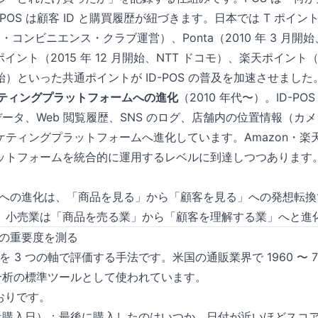
POS は顧客 ID と購買履歴が紐づきます。日本では T ポイント（
ア・コンビニエンス・クラブ運営）、Ponta（2010 年 3 月
イント（2015 年 12 月開始、NTT ドコモ）、楽天ポイント（2
）といった共通ポイントが ID-POS の普及を加速させました
ケティングプラットフォームへの進化
（2010 年代〜）。ID-P
データ、Web 閲覧履歴、SNS のログ、店舗内の位置情報（カメ
ケティングプラットフォームへ進化しています。Amazon・楽
ットフォームを統合的に運用するレベルに到達しつつあります
-POS への進化は、「商品を見る」から「顧客を見る」への発想転換
、小売業は「商品を売る業」から「顧客を理解する業」へと進
客の重要度を測る
を 3 つの軸で評価する手法です。米国の通販業界で 1960 〜 
客分析の標準ツールとして使われています。
おりです。
、直近購入日）：最後に購入したのはいつか。日付が近いほどスコ