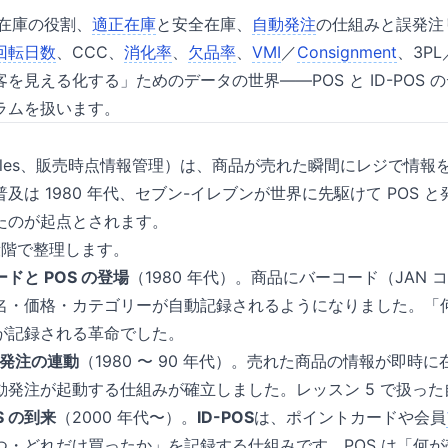
、在庫の役割、
適正在庫
と安全在庫、
自動発注
の仕組みと誤発注
回転日数
、CCC、
消化率
、
欠品率
、
VMI
／
Consignment
、3P
を見える化する」ためのデータの世界——POS と ID-POS 
ラムを扱います。
Of Sales、販売時点情報管理）は、商品が売れた瞬間にレジで情
及は 1980 年代、セブン-イレブンが世界に先駆けて POS 
たのが起点とされます。
 段階で整理します。
ードと POS の登場
（1980 年代）。商品にバーコード（JAN
名・価格・カテゴリーが自動記録されるようになりました。「
が記録される革命でした。
 と発注の連動
（1980 〜 90 年代）。売れた商品の情報が即時
動発注が起動する仕組みが確立しました。レッスン 5 で扱っ
S の到来
（2000 年代〜）。
ID-POS
は、ポイントカードや会員
つ・どれだけ買ったか」を記録する仕組みです。POS は「何