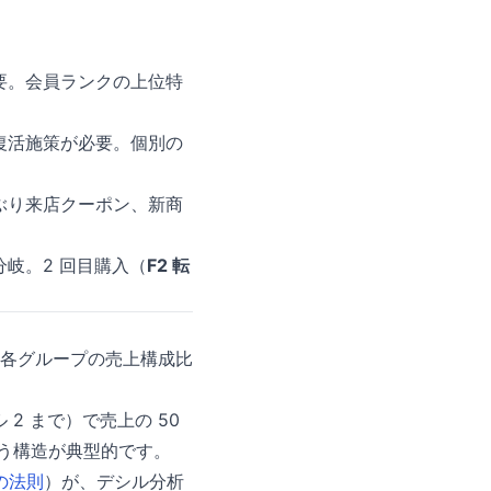
要。会員ランクの上位特
復活施策が必要。個別の
ぶり来店クーポン、新商
岐。2 回目購入（
F2 転
分して各グループの売上構成比
 2 まで）で売上の 50
 という構造が典型的です。
 の法則
）が、デシル分析