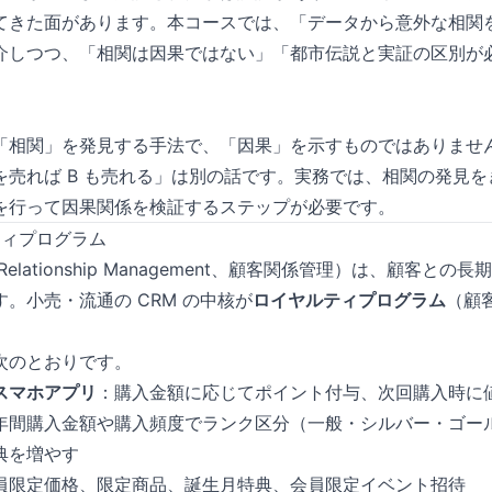
てきた面があります。本コースでは、「データから意外な相関
介しつつ、「相関は因果ではない」「都市伝説と実証の区別が
「相関」を発見する手法で、「因果」を示すものではありません。
 を売れば B も売れる」は別の話です。実務では、相関の発見
を行って因果関係を検証するステップが必要です。
ティプログラム
r Relationship Management、顧客関係管理）は、顧客
。小売・流通の CRM の中核が
ロイヤルティプログラム
（顧
次のとおりです。
スマホアプリ
：購入金額に応じてポイント付与、次回購入時に
年間購入金額や購入頻度でランク区分（一般・シルバー・ゴー
典を増やす
員限定価格、限定商品、誕生月特典、会員限定イベント招待