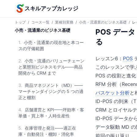
本文へスキップ
スキルアップカレッジ
トップ
/
コース一覧
/
業種別実務
/
小売・流通業のビジネス基礎
/
レ
小売・流通業のビジネス基礎
POS デー
る
1.
小売・流通業の現在地と本コー
スの守備範囲
レッスン6：
POS
デ
2.
小売・流通のバリューチェーン
このレッスンで学
と業態別ビジネスモデル——商品
開発から CRM まで
POS の役割と進
RFM 分析（Recenc
3.
商品マネジメント（MD）——
マーチャンダイジングの 5 つの適
バスケット分析
と
正と棚割
ID-POS の到来
CRM とロイヤル
4.
店舗運営と KPI——坪効率・客
単価・買上率・人時生産性
ID-POS データ
データ駆動 MD 
5.
在庫管理と発注——適正在
庫・自動発注・棚卸・消化率
前回の振り返り