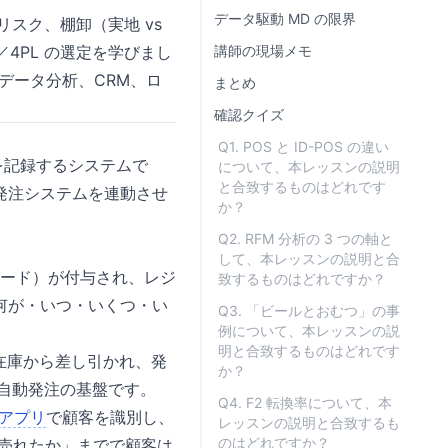
データ駆動 MD の限界
リスク、棚卸（実地 vs
L／4PL の選定を学びまし
講師の現場メモ
のデータ分析、CRM、ロ
まとめ
確認クイズ
Q1. POS と ID-POS の違い
報を記録するシステムで
について、本レッスンの説明
と合致するものはどれです
と発注システムを連動させ
か？
Q2. RFM 分析の 3 つの軸と
して、本レッスンの説明と合
 コード）が付与され、レジ
致するものはどれですか？
何が・いつ・いくつ・い
Q3. 「ビールとおむつ」の事
例について、本レッスンの説
明と合致するものはどれです
に在庫から差し引かれ、発
か？
た自動発注の基盤です。
Q4. F2 転換率について、本
アプリ
で顧客を識別し、
レッスンの説明と合致するも
のはどれですか？
が売れたか」までで顧客は