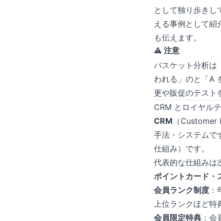
として独り歩きし
える事例として紹
も伝えます。
⚠️ 注意
バスケット分析は
われる」のと「A
更や販促のテスト
CRM とロイヤル
CRM
（Custome
手法・システムです
仕組み）です。
代表的な仕組みは
ポイントカード・
会員ランク制度
：
上位ランクほど特
会員限定特典
：会