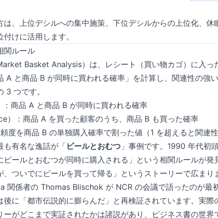
。
方は、上位デシルへの集中施策、下位デシルからの上位化、休
位付けに活用します。
相関ルール
Market Basket Analysis）は、レシート（買い物カゴ）
 A と商品 B が同時に買われる確率」を計算し、関連性の強
 3 つです。
rt）：商品 A と商品 B が同時に買われる確率
dence）：商品 A を買った顧客のうち、商品 B も買った確率
：信頼度を商品 B の単独購入確率で割った値（1 を超えると関連
最も有名な逸話が「
ビールとおむつ
」事例です。1990 年代初頭の
にビールとおむつが同時に購入される」という相関ルールが発
が、ついでにビールを買って帰る」というストーリーで広まり
data 関係者の Thomas Blischok が NCR の会議で語ったの
は後に「都市伝説的に膨らんだ」と再検証されています。実際
リーがどこまで実証されたかは諸説があり、ビジネス書の世界