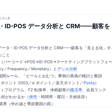
ッスン6
タ・ID-POS データ分析と CRM——顧
ータ・ID-POS データ分析と CRM——顧客を「見える化」す
ぶこと
化（バーコード→POS→ID-POS→マーケティングプラットフォ
y／Frequency／Monetary）と
デシル分析
相関ルール、「ビールとおむつ」事例の真偽の検討と教訓
（T ポイント 2003／d ポイント／楽天ポイント／
Ponta
）
ティプログラム、F2 転換率、休眠顧客の
復活率
、会員ランク
から何がわかるか（
併売
・時間帯・曜日・天候依存）
の限界（外れ値と季節要因の罠）