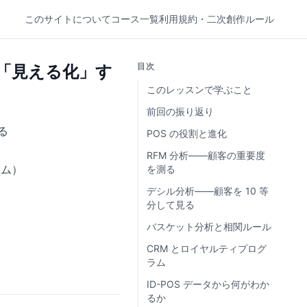
このサイトについて
コース一覧
利用規約・二次創作ルール
目次
客を「見える化」す
このレッスンで学ぶこと
前回の振り返り
る
POS の役割と進化
RFM 分析——顧客の重要度
ーム）
を測る
デシル分析——顧客を 10 等
分して見る
バスケット分析と相関ルール
CRM とロイヤルティプログ
ラム
ID-POS データから何がわか
るか