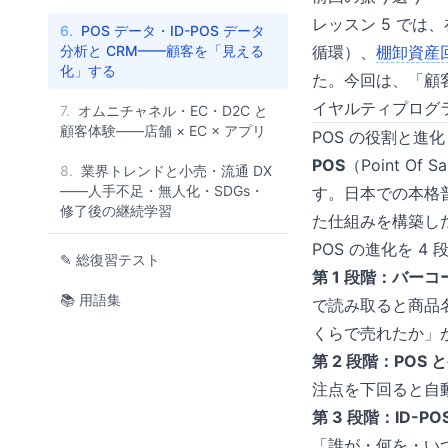
レッスン 5 では
6.
POS データ・ID-POS データ
分析と CRM——顧客を「見える
循環）、
棚卸資産
化」する
た。今回は、「顧客
イヤルティプログ
7.
オムニチャネル・EC・D2C と
顧客体験——店舗 × EC × アプリ
POS の役割と進化
POS
（Point 
8.
業界トレンドと小売・流通 DX
——人手不足・無人化・SDGs・
す。日本での本格普
修了後の継続学習
た仕組みを構築し
POS の進化を 4
✎ 総復習テスト
第 1 段階：バーコ
📚 用語集
で読み取ると商品
くらで売れたか」
第 2 段階：POS
注点を下回ると自
第 3 段階：ID-PO
「誰が・何を・い