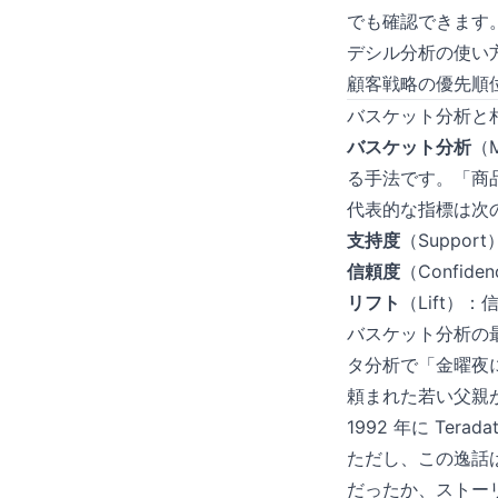
でも確認できます
デシル分析の使い
顧客戦略の優先順
バスケット分析と
バスケット分析
（
る手法です。「商品
代表的な指標は次の
支持度
（Suppo
信頼度
（Confi
リフト
（Lift）
バスケット分析の
タ分析で「金曜夜
頼まれた若い父親
1992 年に Tera
ただし、この逸話
だったか、ストー