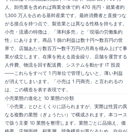
人、卸売業を含めれば商業全体で約 470 兆円・就業者約
1,300 万人を占める基幹産業です。最終消費者と直接つな
がる接点を持つ点で、製造業とは異なる性格を持ちます。
小売・流通の特徴は、「薄利多売」と「現場の労働集約
性」にあります。商品 1 個の利益は数十円〜数百円の世
界で、店舗あたり数百万〜数千万円の月商を積み上げて事
業が成立します。在庫を抱える資金繰り、店舗を運営する
人件費、物流を回す配送費、システムを動かす IT 投資
——これらをすべて 1 円単位で管理しないと、薄い利益
が消えてしまいます。「小売は 1 円商売」と言われるの
は、この構造を表す表現です。
小売業態の進化と 10 業態の分類
「小売業」とひとくくりに語られますが、実際は性質の異
なる複数の業態（ぎょうたい）で構成されます。本コース
で扱う主要 10 業態を整理します。業態ごとに品揃え、価
格帯、店舗面積、顧客層、競争構造が異なるため、自分が