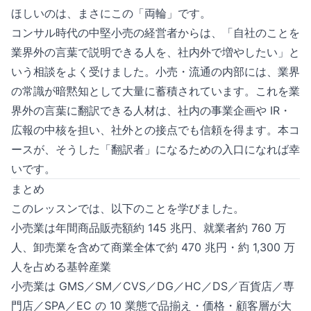
ほしいのは、まさにこの「両輪」です。
コンサル時代の中堅小売の経営者からは、「自社のことを
業界外の言葉で説明できる人を、社内外で増やしたい」と
いう相談をよく受けました。小売・流通の内部には、業界
の常識が暗黙知として大量に蓄積されています。これを業
界外の言葉に翻訳できる人材は、社内の事業企画や IR・
広報の中核を担い、社外との接点でも信頼を得ます。本コ
ースが、そうした「翻訳者」になるための入口になれば幸
いです。
まとめ
このレッスンでは、以下のことを学びました。
小売業は年間商品販売額約 145 兆円、就業者約 760 万
人、卸売業を含めて商業全体で約 470 兆円・約 1,300 万
人を占める基幹産業
小売業は GMS／SM／CVS／DG／HC／DS／百貨店／専
門店／SPA／EC の 10 業態で品揃え・価格・顧客層が大