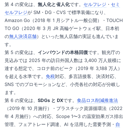
第 4 の変化は、
無人化と省人化
です。
セルフレジ
・
セミ
セルフレジ
が SM・DG・CVS で標準装備になり、
Amazon Go（2018 年 1 月シアトル一般公開）・TOUCH
TO GO（2020 年 3 月 JR 高輪ゲートウェイ駅、日本初
の
無人決済店舗
）といった無人店舗の実証も進んでいま
す。
第 5 の変化は、
インバウンドの本格回復
です。観光庁の
見込みでは 2025 年の訪日外国人数は 3,400 万人規模に
達する想定で、コロナ前のピーク（2019 年 3,188 万人）
を超える水準です。
免税
対応、多言語接客、決済対応、
SNS でのプロモーションなど、小売各社の対応が分岐し
ます。
第 6 の変化は、
SDGs と DX
です。
食品ロス削減推進法
（2019 年 10 月施行）・プラスチック資源循環法（2022
年 4 月施行）への対応、Scope 1〜3 の温室効果ガス排出
管理、フェアトレード調達、AI を活用した需要予測・
自