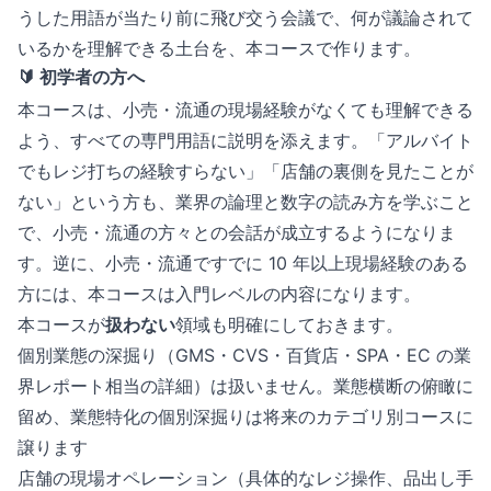
うした用語が当たり前に飛び交う会議で、何が議論されて
いるかを理解できる土台を、本コースで作ります。
🔰 初学者の方へ
本コースは、小売・流通の現場経験がなくても理解できる
よう、すべての専門用語に説明を添えます。「アルバイト
でもレジ打ちの経験すらない」「店舗の裏側を見たことが
ない」という方も、業界の論理と数字の読み方を学ぶこと
で、小売・流通の方々との会話が成立するようになりま
す。逆に、小売・流通ですでに 10 年以上現場経験のある
方には、本コースは入門レベルの内容になります。
本コースが
扱わない
領域も明確にしておきます。
個別業態の深掘り（GMS・CVS・百貨店・SPA・EC の業
界レポート相当の詳細）は扱いません。業態横断の俯瞰に
留め、業態特化の個別深掘りは将来のカテゴリ別コースに
譲ります
店舗の現場オペレーション（具体的なレジ操作、品出し手