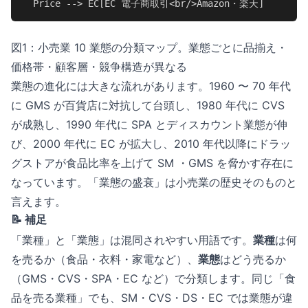
  Price --> EC[EC 電子商取引<br/>Amazon・楽天]
図1：小売業 10 業態の分類マップ。業態ごとに品揃え・
価格帯・顧客層・競争構造が異なる
業態の進化には大きな流れがあります。1960 〜 70 年代
に GMS が百貨店に対抗して台頭し、1980 年代に CVS
が成熟し、1990 年代に SPA とディスカウント業態が伸
び、2000 年代に EC が拡大し、2010 年代以降にドラッ
グストアが食品比率を上げて SM ・GMS を脅かす存在に
なっています。「業態の盛衰」は小売業の歴史そのものと
言えます。
📝 補足
「業種」と「業態」は混同されやすい用語です。
業種
は何
を売るか（食品・衣料・家電など）、
業態
はどう売るか
（GMS・CVS・SPA・EC など）で分類します。同じ「食
品を売る業種」でも、SM・CVS・DS・EC では業態が違