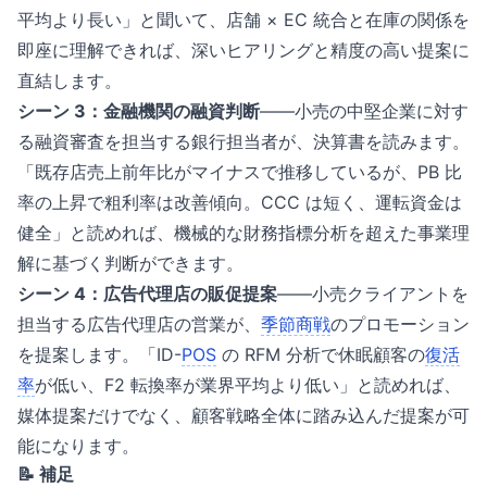
平均より長い」と聞いて、店舗 × EC 統合と在庫の関係を
即座に理解できれば、深いヒアリングと精度の高い提案に
直結します。
シーン 3：金融機関の融資判断
——小売の中堅企業に対す
る融資審査を担当する銀行担当者が、決算書を読みます。
「既存店売上前年比がマイナスで推移しているが、PB 比
率の上昇で粗利率は改善傾向。CCC は短く、運転資金は
健全」と読めれば、機械的な財務指標分析を超えた事業理
解に基づく判断ができます。
シーン 4：広告代理店の販促提案
——小売クライアントを
担当する広告代理店の営業が、
季節商戦
のプロモーション
を提案します。「ID-
POS
の RFM 分析で休眠顧客の
復活
率
が低い、F2 転換率が業界平均より低い」と読めれば、
媒体提案だけでなく、顧客戦略全体に踏み込んだ提案が可
能になります。
📝 補足