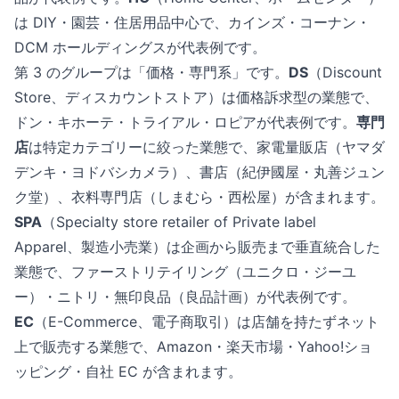
は DIY・園芸・住居用品中心で、カインズ・コーナン・
DCM ホールディングスが代表例です。
第 3 のグループは「価格・専門系」です。
DS
（Discount
Store、ディスカウントストア）は価格訴求型の業態で、
ドン・キホーテ・トライアル・ロピアが代表例です。
専門
店
は特定カテゴリーに絞った業態で、家電量販店（ヤマダ
デンキ・ヨドバシカメラ）、書店（紀伊國屋・丸善ジュン
ク堂）、衣料専門店（しまむら・西松屋）が含まれます。
SPA
（Specialty store retailer of Private label
Apparel、製造小売業）は企画から販売まで垂直統合した
業態で、ファーストリテイリング（ユニクロ・ジーユ
ー）・ニトリ・無印良品（良品計画）が代表例です。
EC
（E-Commerce、電子商取引）は店舗を持たずネット
上で販売する業態で、Amazon・楽天市場・Yahoo!ショ
ッピング・自社 EC が含まれます。