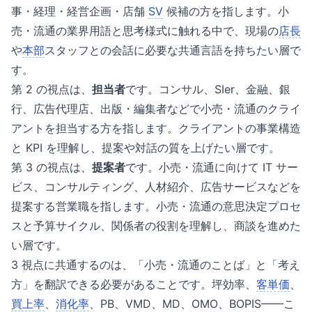
事・経理・経営企画・店舗
SV
候補の方を指します。小
売・流通の業界用語と思考様式に触れる中で、現場の
店長
や
本部
スタッフとの会話に必要な共通言語を持ちたい層で
す。
第 2 の視点は、
担当者
です。コンサル、SIer、金融、銀
行、広告代理店、出版・編集者などで小売・流通のクライ
アントを担当する方を指します。クライアントの事業構造
と KPI を理解し、提案や対話の質を上げたい層です。
第 3 の視点は、
提案者
です。小売・流通に向けて IT サー
ビス、コンサルティング、人材紹介、広告サービスなどを
提案する営業職を指します。小売・流通の意思決定プロセ
スと予算サイクル、関係者の役割を理解し、商談を進めた
い層です。
3 視点に共通するのは、「小売・流通のことば」と「考え
方」を翻訳できる必要があることです。坪効率、
客単価
、
買上率
、
消化率
、PB、VMD、MD、OMO、BOPIS——こ