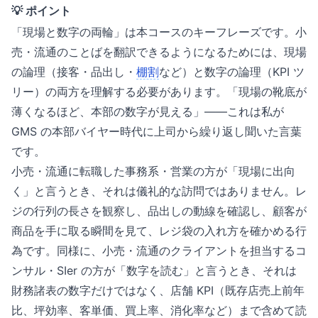
💡 ポイント
「現場と数字の両輪」は本コースのキーフレーズです。小
売・流通のことばを翻訳できるようになるためには、現場
の論理（接客・品出し・
棚割
など）と数字の論理（KPI ツ
リー）の両方を理解する必要があります。「現場の靴底が
薄くなるほど、本部の数字が見える」——これは私が
GMS の本部バイヤー時代に上司から繰り返し聞いた言葉
です。
小売・流通に転職した事務系・営業の方が「現場に出向
く」と言うとき、それは儀礼的な訪問ではありません。レ
ジの行列の長さを観察し、品出しの動線を確認し、顧客が
商品を手に取る瞬間を見て、レジ袋の入れ方を確かめる行
為です。同様に、小売・流通のクライアントを担当するコ
ンサル・SIer の方が「数字を読む」と言うとき、それは
財務諸表の数字だけではなく、店舗 KPI（既存店売上前年
比、坪効率、客単価、買上率、消化率など）まで含めて読