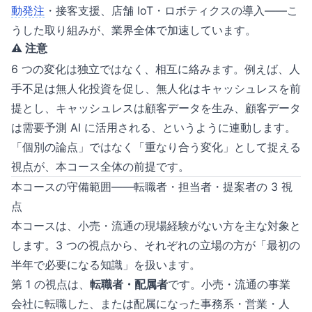
動発注
・接客支援、店舗 IoT・ロボティクスの導入——こ
うした取り組みが、業界全体で加速しています。
⚠️ 注意
6 つの変化は独立ではなく、相互に絡みます。例えば、人
手不足は無人化投資を促し、無人化はキャッシュレスを前
提とし、キャッシュレスは顧客データを生み、顧客データ
は需要予測 AI に活用される、というように連動します。
「個別の論点」ではなく「重なり合う変化」として捉える
視点が、本コース全体の前提です。
本コースの守備範囲——転職者・担当者・提案者の 3 視
点
本コースは、小売・流通の現場経験がない方を主な対象と
します。3 つの視点から、それぞれの立場の方が「最初の
半年で必要になる知識」を扱います。
第 1 の視点は、
転職者・配属者
です。小売・流通の事業
会社に転職した、または配属になった事務系・営業・人