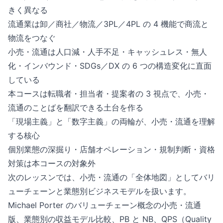
きく異なる
流通業は卸／商社／物流／3PL／4PL の 4 機能で商流と
物流をつなぐ
小売・流通は人口減・人手不足・キャッシュレス・無人
化・インバウンド・SDGs／DX の 6 つの構造変化に直面
している
本コースは転職者・担当者・提案者の 3 視点で、小売・
流通のことばを翻訳できる土台を作る
「現場主義」と「数字主義」の両輪が、小売・流通を理解
する核心
個別業態の深掘り・店舗オペレーション・規制判断・資格
対策は本コースの対象外
次のレッスンでは、小売・流通の「全体地図」としてバリ
ューチェーンと業態別ビジネスモデルを扱います。
Michael Porter のバリューチェーン概念の小売・流通
版、業態別の収益モデル比較、PB と NB、QPS（Quality