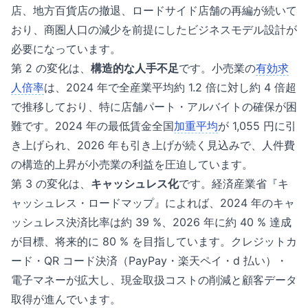
店、地方百貨店の撤退、ロードサイド店舗の再編が続いて
おり、商圏人口の減少を前提にしたビジネスモデル設計が
必要になっています。
第 2 の変化は、
構造的な人手不足
です。小売業の
有効求
人倍率
は、2024 年で全産業平均約 1.2 倍に対し約 4 倍超
で推移しており、特に店舗パート・アルバイトの確保が困
難です。2024 年の最低賃金全国
加重平均
が 1,055 円に引
き上げられ、2026 年も引き上げが続く見込みで、人件費
の構造的上昇が小売業の利益を圧迫しています。
第 3 の変化は、
キャッシュレス化
です。経済産業省『キ
ャッシュレス・ロードマップ』によれば、2024 年のキャ
ッシュレス決済比率は約 39 %、2026 年に約 40 % 達成
が目標、将来的に 80 % を目指しています。クレジットカ
ード・QR コード決済（PayPay・楽天ペイ・d 払い）・
電子マネーが拡大し、現金取扱コストの削減と顧客データ
取得が進んでいます。