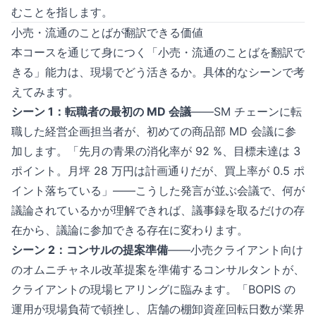
むことを指します。
小売・流通のことばが翻訳できる価値
本コースを通じて身につく「小売・流通のことばを翻訳で
きる」能力は、現場でどう活きるか。具体的なシーンで考
えてみます。
シーン 1：転職者の最初の MD 会議
——SM チェーンに転
職した経営企画担当者が、初めての商品部 MD 会議に参
加します。「先月の青果の消化率が 92 %、目標未達は 3
ポイント。月坪 28 万円は計画通りだが、買上率が 0.5 ポ
イント落ちている」——こうした発言が並ぶ会議で、何が
議論されているかが理解できれば、議事録を取るだけの存
在から、議論に参加できる存在に変わります。
シーン 2：コンサルの提案準備
——小売クライアント向け
のオムニチャネル改革提案を準備するコンサルタントが、
クライアントの現場ヒアリングに臨みます。「BOPIS の
運用が現場負荷で頓挫し、店舗の棚卸資産回転日数が業界