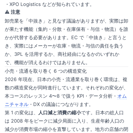
・XPO Logistics などが知られています。
⚠️ 注意
卸売業を「中抜き」と見なす議論がありますが、実際は卸
が果たす機能（集約・分散・在庫保有・与信・物流）を誰
かが代替する必要があります。EC で「中抜き」と言うと
き、実際にはメーカーが在庫・物流・与信の責任を負う
か、3PL を活用するか、商社経由になるかのいずれか
で、機能が消えるわけではありません。
小売・流通を取り巻く 6 つの構造変化
2026 年現在、日本の小売・流通業を取り巻く環境は、複
数の構造変化が同時進行しています。それぞれの変化が、
本コースのレッスン 4〜8 で扱う KPI・データ分析・
オム
ニチャネル
・DX の議論につながります。
第 1 の変化は、
人口減と消費の縮小
です。日本の総人口
は 2008 年をピークに減少局面に入り、生産年齢人口の
減少が消費市場の縮小を直撃しています。地方の店舗の閉