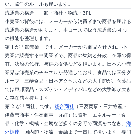
い、競争のルールも違います。
流通業の構造——卸・商社・物流・3PL
小売業の背後には、メーカーから消費者まで商品を届ける
流通業の構造があります。本コースで扱う流通業の 4 つ
の機能を整理します。
第 1 が「卸売業」です。メーカーから商品を仕入れ、小
売業に販売する中間業者で、商品の集約と分散、在庫の保
有、決済の代行、与信の提供などを担います。日本の小売
業界は卸売業のチャネルが発達しており、食品では国分グ
ループ・三菱食品・日本アクセスなどの大手卸が、医薬品
では東邦薬品・スズケン・メディパルなどの大手卸が大き
な存在感を持ちます。
第 2 が「商社」です。
総合商社
（三菱商事・三井物産・
伊藤忠商事・住友商事・丸紅）は資源・エネルギー・食
品・化学・機械・金属など多くの分野で商流をつなぎ、
海
外調達
・国内卸・物流・金融まで一貫して扱います。専門