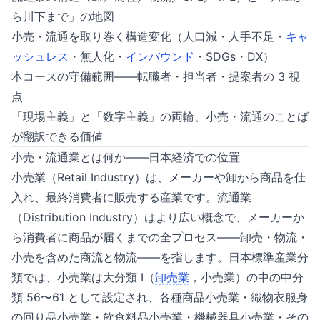
ら川下まで」の地図
小売・流通を取り巻く構造変化（人口減・人手不足・
キャ
ッシュレス
・無人化・
インバウンド
・SDGs・DX）
本コースの守備範囲——転職者・担当者・提案者の 3 視
点
「現場主義」と「数字主義」の両輪、小売・流通のことば
が翻訳できる価値
小売・流通業とは何か——日本経済での位置
小売業（Retail Industry）は、メーカーや卸から商品を仕
入れ、最終消費者に販売する産業です。流通業
（Distribution Industry）はより広い概念で、メーカーか
ら消費者に商品が届くまでの全プロセス——卸売・物流・
小売を含めた商流と物流——を指します。日本標準産業分
類では、小売業は大分類 I（
卸売業
，小売業）の中の中分
類 56〜61 として設定され、各種商品小売業・織物衣服身
の回り品小売業・飲食料品小売業・機械器具小売業・その