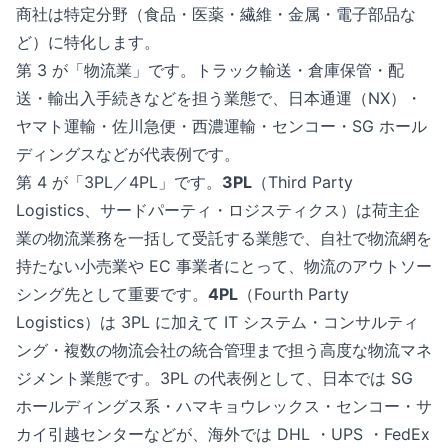
商社は特定分野（食品・医薬・繊維・金属・電子部品な
ど）に特化します。
第 3 が「物流業」です。トラック輸送・倉庫保管・配
送・輸出入手続きなどを担う業態で、日本通運（NX）・
ヤマト運輸・佐川急便・西濃運輸・センコー・SG ホール
ディングスなどが代表例です。
第 4 が「3PL／4PL」です。
3PL
（Third Party
Logistics、サードパーティ・ロジスティクス）は荷主企
業の物流業務を一括して受託する業態で、自社で物流網を
持たない小売業や EC 事業者にとって、物流のアウトソー
シング先として重要です。
4PL
（Fourth Party
Logistics）は 3PL に加えて IT システム・コンサルティ
ング・複数の物流会社の統合管理まで担う高度な物流マネ
ジメント業態です。3PL の代表例として、日本では SG
ホールディングス系・ハマキョウレックス・センコー・サ
カイ引越センターなどが、海外では DHL ・UPS ・FedEx