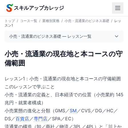
本文へスキップ
スキルアップカレッジ
トップ
/
コース一覧
/
業種別実務
/
小売・流通業のビジネス基礎
/
レッ
スン1
小売・流通業のビジネス基礎 — レッスン一覧
小売・流通業の現在地と本コースの守
備範囲
レッスン1：小売・流通業の現在地と本コースの守備範囲
このレッスンで学ぶこと
小売・流通業の定義と、日本経済での位置（小売業約 145
兆円・就業者構成）
小売業態の進化と分類（GMS／
SM
／CVS／DG／HC／
DS／
百貨店
／
専門店
／SPA／EC）
流通業の構造（卸／商社／物流／3PL／4PL）と「川上か