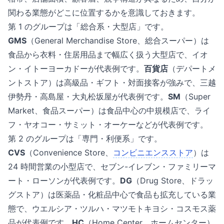
関わる業態がどこに位置するかを意識しておきます。
第 1 のグループは「総合系・大型店」です。
GMS
（General Merchandise Store、総合スーパー）は
食品から衣料・住居用品まで幅広く扱う大型店で、イオ
ン・イトーヨーカドーが代表例です。
百貨店
（デパートメ
ントストア）は高級品・ギフト・対面接客が強みで、三越
伊勢丹・高島屋・大丸松坂屋が代表例です。
SM
（Super
Market、食品スーパー）は食品中心の中規模店で、ライ
フ・ヤオコー・サミット・オーケーなどが代表例です。
第 2 のグループは「専門・利便系」です。
CVS
（Convenience Store、
コンビニエンスストア
）は
24 時間営業の小型店で、セブン-イレブン・ファミリーマ
ート・ローソンが代表例です。
DG
（Drug Store、ドラッ
グストア）は医薬品・化粧品中心で食品も拡充している業
態で、ウエルシア・ツルハ・マツモトキヨシ・コスモス薬
品が代表例です。
HC
（Home Center、ホームセンター）