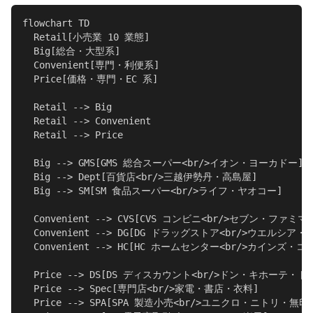
flowchart TD

  Retail[小売業 10 業態]

  Big[総合・大型系]

  Convenient[専門・利便系]

  Price[価格・専門・EC 系]

  Retail --> Big

  Retail --> Convenient

  Retail --> Price

  Big --> GMS[GMS 総合スーパー<br/>イオン・ヨーカドー]

  Big --> Dept[百貨店<br/>三越伊勢丹・高島屋]

  Big --> SM[SM 食品スーパー<br/>ライフ・ヤオコー]

  Convenient --> CVS[CVS コンビニ<br/>セブン・ファミ
  Convenient --> DG[DG ドラッグストア<br/>ウエルシア・
  Convenient --> HC[HC ホームセンター<br/>カインズ・コ
  Price --> DS[DS ディスカウント<br/>ドン・キホーテ・ト
  Price --> Spec[専門店<br/>家電・書店・衣料]

  Price --> SPA[SPA 製造小売<br/>ユニクロ・ニトリ・無印]