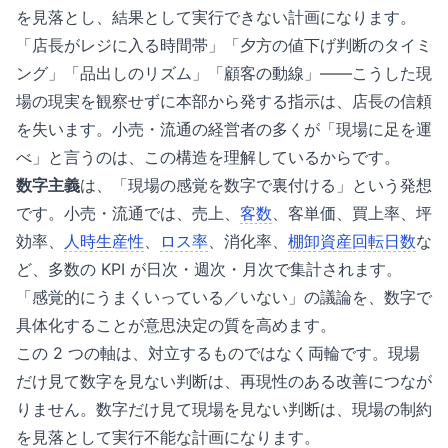
を見落とし、結果として実行できない計画になります。
「店長がレジに入る時間帯」「夕方の値下げ判断のタイミ
ング」「品出しのリズム」「顧客の動線」——こうした現
場の現実を観察せずに本部から発する指示は、店長の信頼
を失います。小売・流通の経営者の多くが「現場に足を運
べ」と言うのは、この構造を理解しているからです。
数字主義
は、「現場の感覚を数字で裏付ける」という発想
です。小売・流通では、売上、
客数
、客単価、買上率、坪
効率、
人時生産性
、
ロス率
、消化率、
棚卸資産
回転日数
な
ど、多数の KPI が日次・週次・月次で集計されます。
「感覚的にうまくいっている／いない」の議論を、数字で
具体化することが意思決定の質を高めます。
この 2 つの軸は、対立するものではなく両輪です。現場
だけ見て数字を見ない判断は、再現性のある改善につなが
りません。数字だけ見て現場を見ない判断は、現場の制約
を見落として実行不能な計画になります。