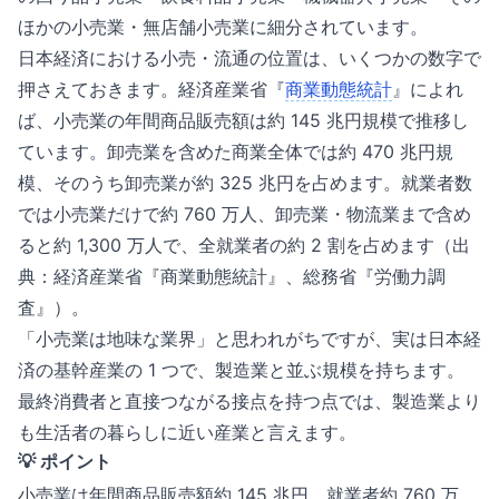
ほかの小売業・無店舗小売業に細分されています。
日本経済における小売・流通の位置は、いくつかの数字で
押さえておきます。経済産業省『
商業動態統計
』によれ
ば、小売業の年間商品販売額は約 145 兆円規模で推移し
ています。卸売業を含めた商業全体では約 470 兆円規
模、そのうち卸売業が約 325 兆円を占めます。就業者数
では小売業だけで約 760 万人、卸売業・物流業まで含め
ると約 1,300 万人で、全就業者の約 2 割を占めます（出
典：
経済産業省『商業動態統計』
、総務省『労働力調
査』）。
「小売業は地味な業界」と思われがちですが、実は日本経
済の基幹産業の 1 つで、製造業と並ぶ規模を持ちます。
最終消費者と直接つながる接点を持つ点では、製造業より
も生活者の暮らしに近い産業と言えます。
💡 ポイント
小売業は年間商品販売額約 145 兆円、就業者約 760 万