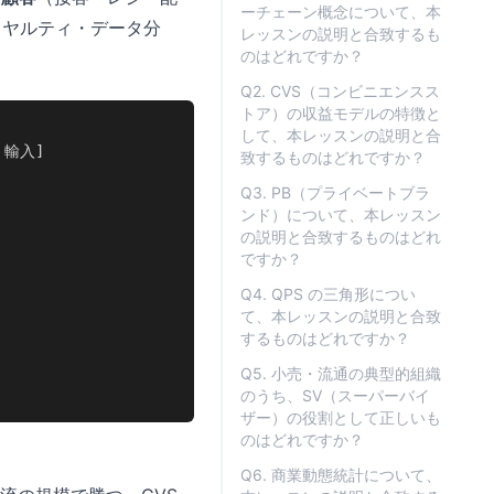
ーチェーン概念について、本
イヤルティ・データ分
レッスンの説明と合致するも
のはどれですか？
Q2. CVS（コンビニエンスス
トア）の収益モデルの特徴と
して、本レッスンの説明と合
 輸入]

致するものはどれですか？
Q3. PB（プライベートブラ
ンド）について、本レッスン
の説明と合致するものはどれ
ですか？
Q4. QPS の三角形につい
て、本レッスンの説明と合致
するものはどれですか？
Q5. 小売・流通の典型的組織
のうち、SV（スーパーバイ
ザー）の役割として正しいも
のはどれですか？
Q6. 商業動態統計について、