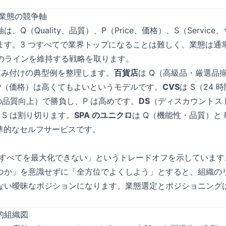
—業態の競争軸
、Q（Quality、品質）、P（Price、価格）、S（Service
す。3 つすべてで業界トップになることは難しく、業態は通常
」のラインを維持する戦略を取ります。
の重み付けの典型例を整理します。
百貨店
は Q（高級品・厳選品
P（価格）は高くてもよいというモデルです。
CVS
は S（24
の品質向上）で勝負し、P は高めです。
DS
（ディスカウントス
S は割り切ります。
SPA のユニクロ
は Q（機能性・品質）と
標準的なセルフサービスです。
は「すべてを最大化できない」というトレードオフを示していま
つか」を意識せずに「全方位でよくしよう」とすると、組織の
ない曖昧なポジションになります。業態選定とポジショニング
的組織図