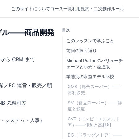
このサイトについて
コース一覧
利用規約・二次創作ルール
目次
デル——商品開発
このレッスンで学ぶこと
前回の振り返り
ら CRM まで
Michael Porter のバリューチ
ェーンと小売・流通版
業態別の収益モデル比較
舗／EC 運営・販売／顧
GMS（総合スーパー）——
薄利多売
NB の粗利差
SM（食品スーパー）——鮮
度と頻度
CVS（コンビニエンススト
物流・システム・人事）
ア）——便利と高粗利
DG（ドラッグストア）——