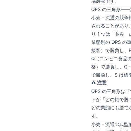
場感覚です。
QPS の三角形—
小売・流通の競争軸は
されることがありま
り 1 つは「並み
業態別の QPS 
接客）で勝負し、
Q（コンビニ食品
格）で勝負し、Q・
で勝負し、S は
⚠️ 注意
QPS の三角形
トが「どの軸で勝
どの業態にも勝て
す。
小売・流通の典型