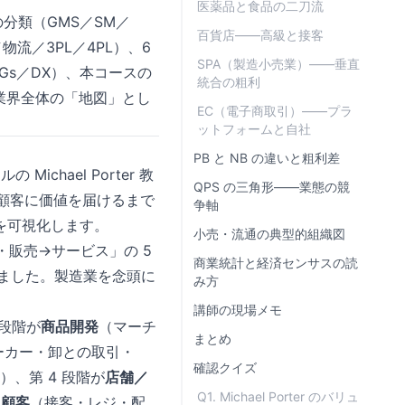
医薬品と食品の二刀流
の分類（GMS／SM／
百貨店——高級と接客
物流／3PL／4PL）、6
SPA（製造小売業）——垂直
DGs／DX）、本コースの
統合の粗利
業界全体の「地図」とし
EC（電子商取引）——プラ
ットフォームと自社
PB と NB の違いと粗利差
ichael Porter 教
QPS の三角形——業態の競
企業が顧客に価値を届けるまで
争軸
を可視化します。
小売・流通の典型的組織図
・販売→サービス」の 5
商業統計と経済センサスの読
しました。製造業を念頭に
み方
講師の現場メモ
 段階が
商品開発
（マーチ
まとめ
ーカー・卸との取引・
確認クイズ
、第 4 段階が
店舗／
Q1. Michael Porter のバリュ
／顧客
（接客・レジ・配