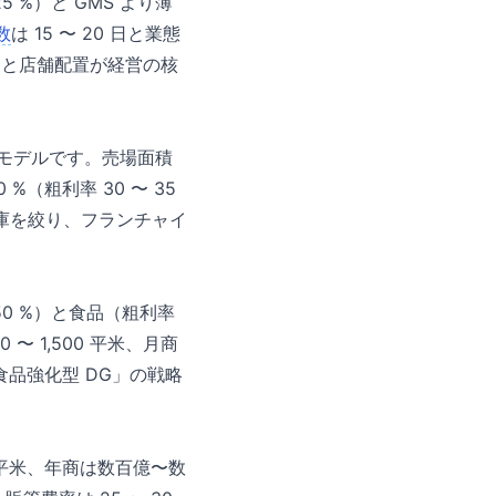
5 %）と GMS より薄
数
は 15 〜 20 日と業態
m）と店舗配置が経営の核
スモデルです。売場面積
 %（粗利率 30 〜 35
庫を絞り、フランチャイ
50 %）と食品（粗利率
 〜 1,500 平米、月商
「食品強化型 DG」の戦略
平米、年商は数百億〜数