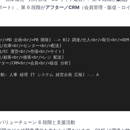
ート）、第 6 段階が
アフター／CRM
（会員管理・販促・ロ
r/>MD 企画<br/>PB 開発] --> B[2 調達/仕入<br/>取引<br/>OEM
物流/在庫<br/>センター<br/>配送]

店舗/EC 運営<br/>売場<br/>サイト]

販売/顧客<br/>接客<br/>レジ 配送]

アフター/CRM<br/>会員<br/>販促 分析]

援活動: 人事 経理 IT システム 経営企画 広報] -.- A

バリューチェーン 6 段階と支援活動