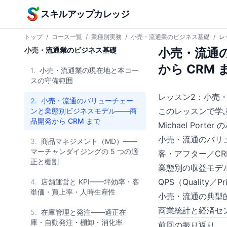
本文へスキップ
スキルアップカレッジ
トップ
/
コース一覧
/
業種別実務
/
小売・流通業のビジネス基礎
/
レ
小売・流通業のビジネス基礎
小売・流通
から CRM 
1.
小売・流通業の現在地と本コー
スの守備範囲
レッスン2：小売
2.
小売・流通のバリューチェー
このレッスンで学
ンと業態別ビジネスモデル——商
品開発から CRM まで
Michael Po
小売・流通のバリュ
3.
商品マネジメント（MD）——
マーチャンダイジングの 5 つの適
客・アフター／CR
正と棚割
業態別の収益モデ
QPS（Quality
4.
店舗運営と KPI——坪効率・客
単価・買上率・人時生産性
小売・流通の典型
商業統計と経済セ
5.
在庫管理と発注——適正在
庫・自動発注・棚卸・消化率
前回の振り返り