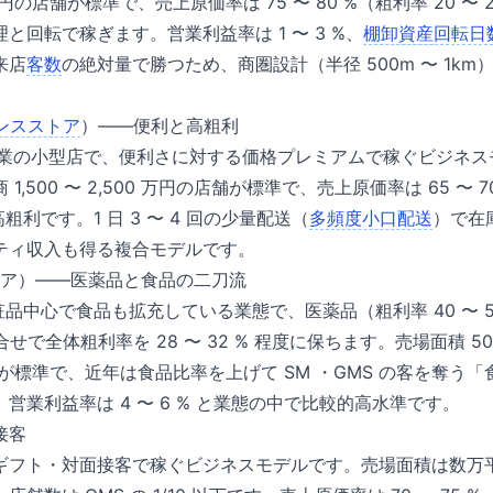
億円の店舗が標準で、売上原価率は 75 〜 80 %（粗利率 20 〜 2
と回転で稼ぎます。営業利益率は 1 〜 3 %、
棚卸資産
回転日
来店
客数
の絶対量で勝つため、商圏設計（半径 500m 〜 1k
ンスストア
）——便利と高粗利
時間営業の小型店で、便利さに対する価格プレミアムで稼ぐビジネ
 1,500 〜 2,500 万円の店舗が標準で、売上原価率は 65 〜 70
利です。1 日 3 〜 4 回の少量配送（
多頻度小口配送
）で在
ティ収入も得る複合モデルです。
トア）——医薬品と食品の二刀流
粧品中心で食品も拡充している業態で、医薬品（粗利率 40 〜 
組合せで全体粗利率を 28 〜 32 % 程度に保ちます。売場面積 500
 億円が標準で、近年は食品比率を上げて SM ・GMS の客を奪う
営業利益率は 4 〜 6 % と業態の中で比較的高水準です。
接客
ギフト・対面接客で稼ぐビジネスモデルです。売場面積は数万