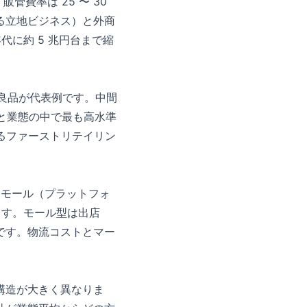
販管費率は 25 〜 30
する立地ビジネス）と外商
年代に約 5 兆円台まで縮
印良品が代表例です。中間
%）と業態の中で最も高水準
するファーストリテイリン
C モール（プラットフォ
す。モール型は出店
です。物流コストとマー
構造が大きく異なりま