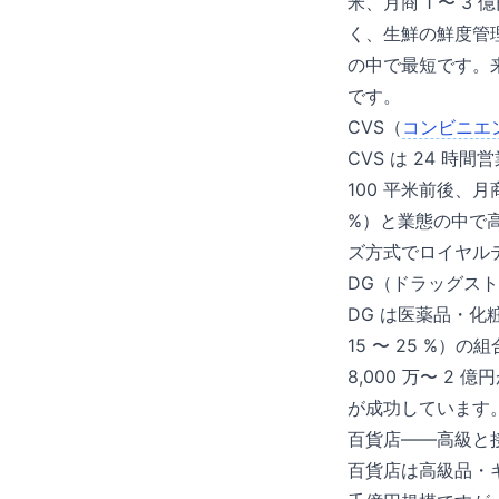
米、月商 1 〜 3 
く、生鮮の鮮度管理
の中で最短です。
です。
CVS（
コンビニエ
CVS は 24 
100 平米前後、月商
%）と業態の中で高粗
ズ方式でロイヤル
DG（ドラッグス
DG は医薬品・化
15 〜 25 %）の
8,000 万〜 2
が成功しています。
百貨店——高級と
百貨店は高級品・