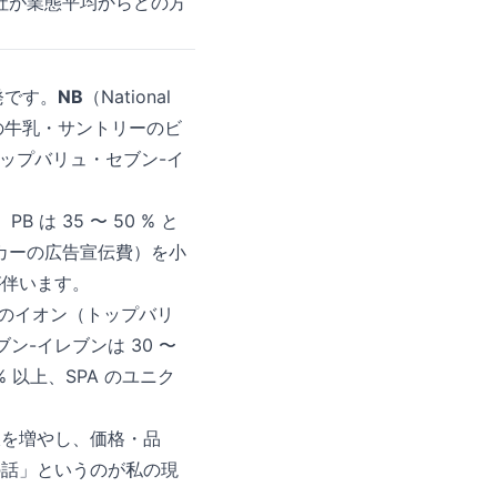
社が業態平均からどの方
開発です。
NB
（National
の牛乳・サントリーのビ
トップバリュ・セブン-イ
 は 35 〜 50 % と
カーの広告宣伝費）を小
が伴います。
S のイオン（トップバリ
ブン-イレブンは 30 〜
 以上、SPA のユニク
肢を増やし、価格・品
の話」というのが私の現