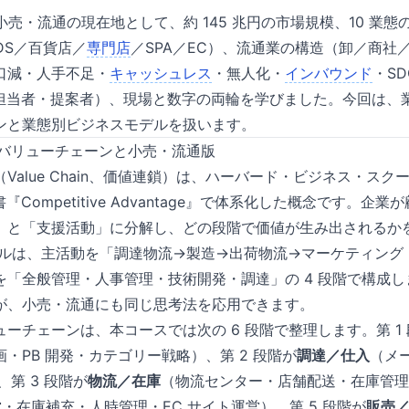
、小売・流通の現在地として、約 145 兆円の市場規模、10 業態
DS／百貨店／
専門店
／SPA／EC）、流通業の構造（卸／商社／
口減・人手不足・
キャッシュレス
・無人化・
インバウンド
・S
・担当者・提案者）、現場と数字の両輪を学びました。今回は、
ンと業態別ビジネスモデルを扱います。
ter のバリューチェーンと小売・流通版
（Value Chain、価値連鎖）は、ハーバード・ビジネス・スクールの M
著書『Competitive Advantage』で体系化した概念です。
」と「支援活動」に分解し、どの段階で価値が生み出されるか
のモデルは、主活動を「調達物流→製造→出荷物流→マーケティング
を「全般管理・人事管理・技術開発・調達」の 4 段階で構成
が、小売・流通にも同じ思考法を応用できます。
ーチェーンは、本コースでは次の 6 段階で整理します。第 1
・PB 開発・カテゴリー戦略）、第 2 段階が
調達／仕入
（メ
、第 3 段階が
物流／在庫
（物流センター・店舗配送・在庫管理）
・在庫補充・人時管理・EC サイト運営）、第 5 段階が
販売