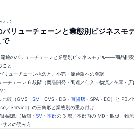
ッスン2
のバリューチェーンと業態別ビジネスモ
まで
・流通のバリューチェーンと業態別ビジネスモデル——商品開発か
ぶこと
rter のバリューチェーン概念と、小売・流通版への翻訳
ーチェーン 6 段階（商品開発・調達／仕入・物流／在庫・店
M）
ル比較（GMS・
SM
・CVS・DG・
百貨店
・SPA・EC）と PB／
／Price／Service）の三角形と業態別の重み付け
的組織図（店舗・
SV
・
本部
の 3 層／本部内の MD・販促・
ンサスの読み方