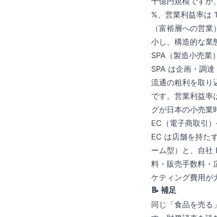
千億円規模ですが、店舗
%、営業利益率は 
（富裕層への営業）で
小し、構造的な業
SPA（製造小売業
SPA は企画・
流通の粗利を取り込め
です。営業利益率は
グが日本の小売業
EC（電子商取引
EC は店舗を持た
ーム型）と、自社 
料・販売手数料・
ケティング費用が
📝 補足
同じ「食品を売る