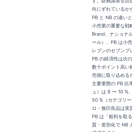
す。財務諸表を読
向にずれているか
PB と NB の違い
小売業の重要な戦略
Brand、ナシ
ール）、PB は小
レブンのセブンプ
PB の経済性は次のよ
数十ポイント高い
売側に取り込める
主要業態の PB 
ュ）は 8 〜 10
50 %（カテゴリ
ロ・無印良品は実質
PB は「粗利を
質・差別化で NB