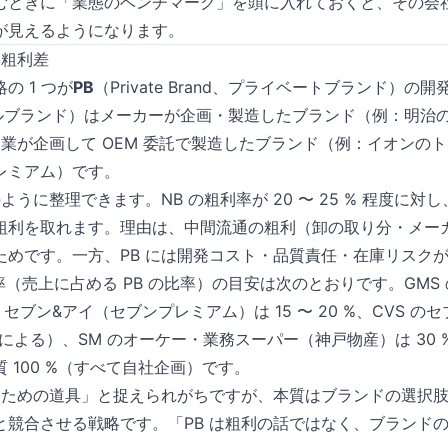
むときに「業態のベンチマーク」を頭に入れておくと、その会
が見えるようになります。
と粗利差
の 1 つが
PB
（Private Brand、プライベートブランド）の
ョナルブランド）はメーカーが企画・製造したブランド（例：明治
売業が企画して OEM 委託で製造したブランド（例：イオンの
レミアム）です。
うに整理できます。NB の粗利率が 20 〜 25 % 程度に対し、PB
粗利を取れます。理由は、中間流通の粗利（卸の取り分・メー
ためです。一方、PB には開発コスト・品質責任・在庫リスク
比率（売上に占める PB の比率）の目安は次のとおりです。GM
 %、セブン&アイ（セブンプレミアム）は 15 〜 20 %、CVS のセ
ーによる）、SM のオーケー・業務スーパー（神戸物産）は 30 %
 100 %（すべて自社企画）です。
取るための道具」と捉えられがちですが、本質はブランドの選択
 と競合させる戦略です。「PB は粗利の話ではなく、ブランド