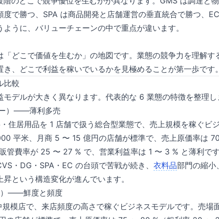
段階のどこで競争優位を生むかが異なります。GMS は調達と物
度で勝つ、SPA は商品開発と店舗運営の垂直統合で勝つ、EC 
うように、バリューチェーンの中で重点が違います。
は「どこで価値を生むか」の地図です。業態の競争力を理解する
置き、どこで利益を稼いでいるかを見極めることが第一歩です
ル比較
益モデルが大きく異なります。代表的な 6 業態の特徴を整理し
パー）——薄利多売
料・住居用品を 1 店舗で扱う総合型業態で、売上規模を稼ぐビ
15,000 平米、月商 5 〜 15 億円の店舗が標準で、売上原価率は 70
販管費率が 25 〜 27 % で、営業利益率は 1 〜 3 % と薄利で
VS・DG・SPA・EC の台頭で苦戦が続き、
衣料品
部門の縮小
上昇という構造変化が進んでいます。
ー）——鮮度と頻度
中規模店で、来店頻度の高さで稼ぐビジネスモデルです。売場面積 50