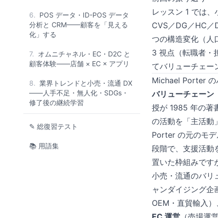
レッスン 1 では
6.
POS データ・ID-POS データ
分析と CRM——顧客を「見える
CVS／DG／HC／
化」する
つの構造変化（人
3 視点（転職者
7.
オムニチャネル・EC・D2C と
顧客体験——店舗 × EC × アプリ
てバリューチェー
Michael Por
8.
業界トレンドと小売・流通 DX
——人手不足・無人化・SDGs・
バリューチェーン
修了後の継続学習
授が 1985 年の
の活動を「主活動
✎ 総復習テスト
Porter の元
📚 用語集
段階で、支援活動
置いた枠組みです
小売・流通のバリュ
ャンダイジング企画
OEM・直貿輸入）
EC 運営
（売場運営