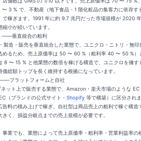
数は GMS の 1/10 以下です。売上原価率は 70 〜 75 %、
1 〜 3 % で、不動産（地下食品・1 階化粧品の集客力に依存
稼ぎます。1991 年に約 9.7 兆円だった市場規模が 2020 
態縮小が続いています。
）——垂直統合の粗利
調達・製造・販売を垂直統合した業態で、ユニクロ・ニトリ・無
るため、売上原価率は 50 〜 60 %（粗利率 40 〜 50 
 8 〜 15 % と他業態の数倍を稼げる構造で、ユニクロを擁
時価総額トップを長く維持する根拠になっています。
）——プラットフォームと自社
ずネット上で販売する業態で、Amazon・楽天市場のような E
EC（ブランドの公式サイト・
Shopify
等で構築）に区分されま
広告料の積み上げで稼ぎ、自社型は商品売上の粗利で稼ぐ構造
大きく、損益分岐点までの売上規模が必要です。
」事業でも、業態によって売上原価率・粗利率・営業利益率の