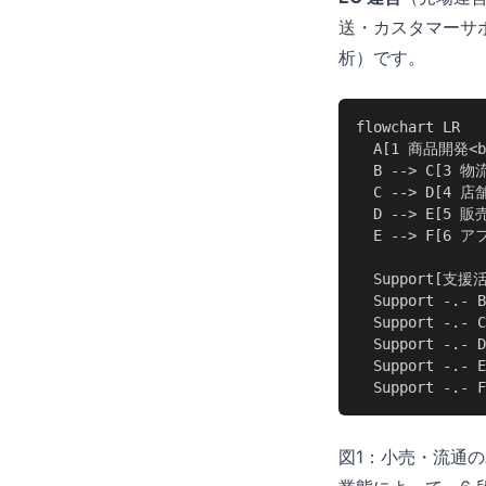
送・カスタマーサポ
析）です。
flowchart LR

  A[1 商品開発<b
  B --> C[3 
  C --> D[4 
  D --> E[5 
  E --> F[6 
  Support[支
  Support -.- B

  Support -.- C

  Support -.- D

  Support -.- E

  Support -.- F
図1：小売・流通の