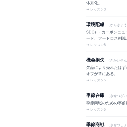
体系化。
→ レッスン3
環境配慮
（かんきょう
SDGs ・カーボンニ
ード、フードロス削減
→ レッスン8
機会損失
（きかいそん
欠品により売れたはず
オフが常にある。
→ レッスン5
季節在庫
（きせつざい
季節商戦のための事前
→ レッスン5
季節商戦
（きせつしょ