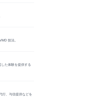
。
MD 技法。
貫した体験を提供する
代行、与信提供などを