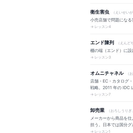
衛生害虫
（えいせいが
小売店舗で問題になる
→ レッスン4
エンド陳列
（えんど
棚の端（エンド）に設け
→ レッスン3
オムニチャネル
（お
店舗・EC・カタログ
戦略。2011 年の ID
→ レッスン7
卸売業
（おろしうりぎ
メーカーから商品を仕
担う。日本では国分グ
→ レッスン1