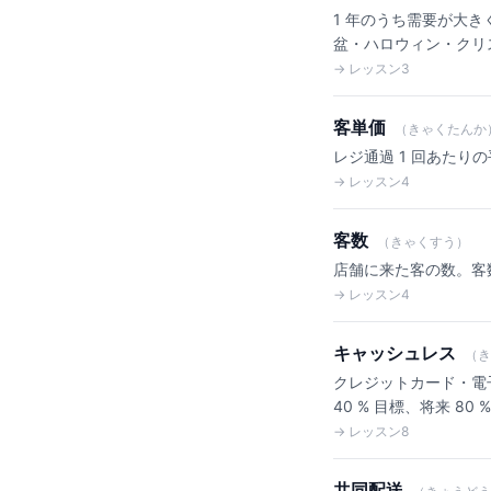
1 年のうち需要が大
盆・ハロウィン・クリ
→ レッスン3
客単価
（きゃくたんか
レジ通過 1 回あたりの
→ レッスン4
客数
（きゃくすう）
店舗に来た客の数。客数
→ レッスン4
キャッシュレス
（き
クレジットカード・電子
40 % 目標、将来 80 
→ レッスン8
共同配送