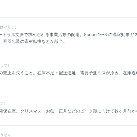
はいりょ）
ュートラル文脈で求められる事業活動の配慮。Scope 1〜3 の温室効果
、容器包装の素材転換などが該当。
しつ）
の売上を失うこと。在庫不足・配送遅延・需要予測ミスが原因。在庫過
こ）
確保在庫。クリスマス・お盆・正月などのピーク期に向けて数ヶ月前か
うせん）