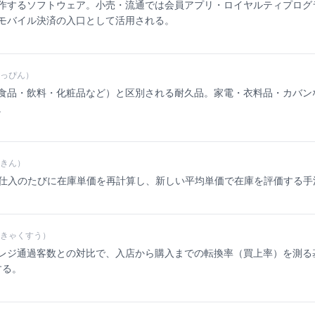
作するソフトウェア。小売・流通では会員アプリ・ロイヤルティプログ
モバイル決済の入口として活用される。
っぴん）
食品・飲料・化粧品など）と区別される耐久品。家電・衣料品・カバン
。
きん）
つ。仕入のたびに在庫単価を再計算し、新しい平均単価で在庫を評価する手
きゃくすう）
レジ通過客数との対比で、入店から購入までの転換率（買上率）を測る
する。