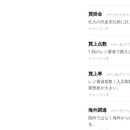
買掛金
（かいかけきん
仕入の代金支払前に計
→ レッスン5
買上点数
（かいあげて
1 回のレジ通過で購入
→ レッスン4
買上率
（かいあげりつ
レジ通過客数 / 入店客数
業態差が大きい。
→ レッスン4
海外調達
（かいがいち
国内ではなく海外から
る。