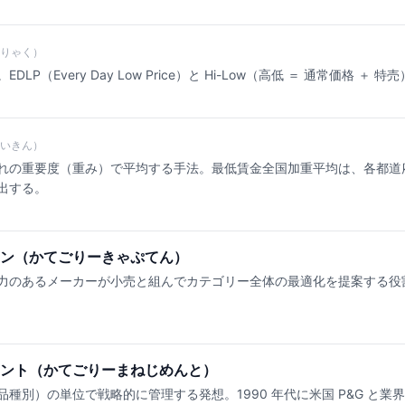
りゃく）
P（Every Day Low Price）と Hi-Low（高低 ＝ 通常価格 ＋ 
いきん）
れの重要度（重み）で平均する手法。最低賃金全国加重平均は、各都道
出する。
ン（かてごりーきゃぷてん）
力のあるメーカーが小売と組んでカテゴリー全体の最適化を提案する役
ント（かてごりーまねじめんと）
種別）の単位で戦略的に管理する発想。1990 年代に米国 P&G と業界団