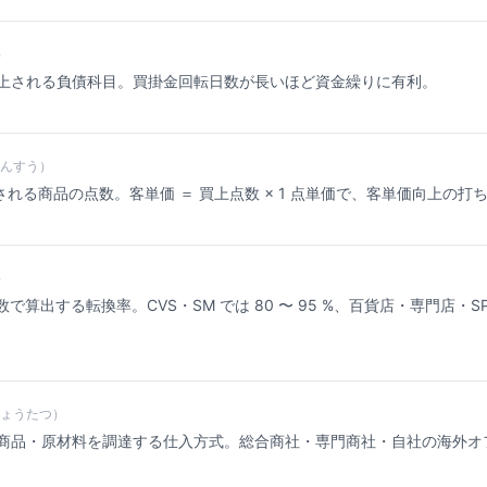
）
上される負債科目。買掛金回転日数が長いほど資金繰りに有利。
んすう）
される商品の点数。客単価 ＝ 買上点数 × 1 点単価で、客単価向上の打ち手
）
で算出する転換率。CVS・SM では 80 〜 95 %、百貨店・専門店・SPA で
ょうたつ）
商品・原材料を調達する仕入方式。総合商社・専門商社・自社の海外オ