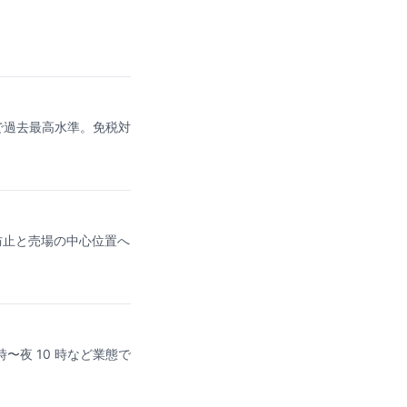
想定で過去最高水準。免税対
防止と売場の中心位置へ
 時〜夜 10 時など業態で