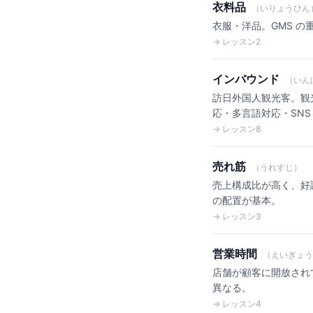
衣料品
（いりょうひん
衣服・洋品。GMS の
→ レッスン2
インバウンド
（いん
訪日外国人観光客。観光庁
応・多言語対応・SNS
→ レッスン8
売れ筋
（うれすじ）
売上構成比が高く、好
の配置が基本。
→ レッスン3
営業時間
（えいぎょう
店舗が顧客に開放されている
異なる。
→ レッスン4