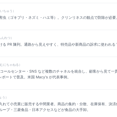
いちゅう）
害虫（ゴキブリ・ネズミ・ハエ等）。クリンリネスの観点で防除が必要
ちんれつ）
る PR 陳列。通路から見えやすく、特売品や新商品の訴求に使われる V
むにちゃねる）
・コールセンター・SNS など複数のチャネルを統合し、顧客から見て一
C レポートで普及。米国 Macy's が代表事例。
ょう）
入れて小売業に販売する中間業者。商品の集約・分散、在庫保有、決済
ループ・三菱食品・日本アクセスなどが食品の大手卸。