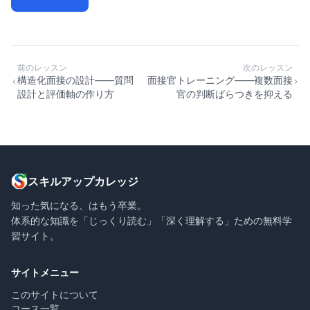
前のレッスン
次のレッスン
構造化面接の設計——質問
面接官トレーニング——複数面接
設計と評価軸の作り方
官の判断ばらつきを抑える
スキルアップカレッジ
知った気になる、はもう卒業。
体系的な知識を「じっくり読む」「深く理解する」ための無料学
習サイト。
サイトメニュー
このサイトについて
コース一覧