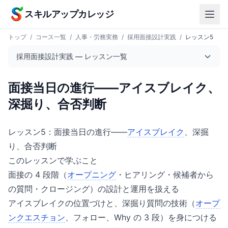
本文へスキップ
スキルアップカレッジ
トップ
/
コース一覧
/
人事・労務実務
/
採用面接設計実践
/
レッスン5
採用面接設計実践 — レッスン一覧
面接当日の進行——アイスブレイク、
深掘り、合否判断
レッスン5：面接当日の進行——
アイスブレイク
、深掘
り、合否判断
このレッスンで学ぶこと
面接の 4 段階（
オープニング
・ヒアリング・候補者から
の質問・クロージング）の設計と運用を扱える
アイスブレイクの位置づけと、深掘り質問の技術（
オープ
ンクエスチョン
、フォロー、Why の 3 段）を身につける