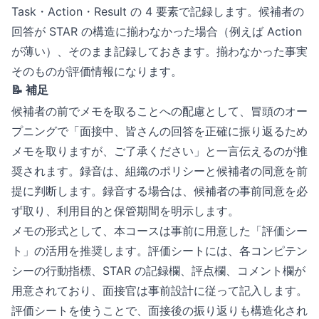
Task・Action・Result の 4 要素で記録します。候補者の
回答が STAR の構造に揃わなかった場合（例えば Action
が薄い）、そのまま記録しておきます。揃わなかった事実
そのものが評価情報になります。
📝 補足
候補者の前でメモを取ることへの配慮として、冒頭のオー
プニングで「面接中、皆さんの回答を正確に振り返るため
メモを取りますが、ご了承ください」と一言伝えるのが推
奨されます。録音は、組織のポリシーと候補者の同意を前
提に判断します。録音する場合は、候補者の事前同意を必
ず取り、利用目的と保管期間を明示します。
メモの形式として、本コースは事前に用意した「評価シー
ト」の活用を推奨します。評価シートには、各コンピテン
シーの行動指標、STAR の記録欄、評点欄、コメント欄が
用意されており、面接官は事前設計に従って記入します。
評価シートを使うことで、面接後の振り返りも構造化され