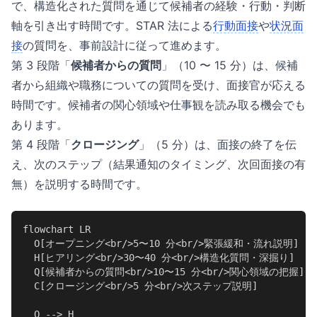
で、構造化された質問を通じて候補者の経験・行動・判断
軸を引き出す時間です。STAR 法による
行動面接
や
状況面
接
の質問を、事前設計に従って進めます。
第 3 段階「
候補者からの質問
」（10 〜 15 分）は、候補
者から組織や職務についての質問を受け、面接官が応える
時間です。候補者の関心領域や仕事観を読み取る機会でも
あります。
第 4 段階「
クロージング
」（5 分）は、面接の終了を伝
え、次のステップ（結果通知のタイミング、次回面接の有
無）を説明する時間です。
flowchart LR

  O[オープニング<br/>5〜10 分<br/>緊張緩和・流れ説明]

  H[ヒアリング<br/>30〜40 分<br/>構造化質問・深掘り]

  Q[候補者からの質問<br/>10〜15 分<br/>関心領域の把握]

  C[クロージング<br/>5 分<br/>次ステップ説明]

  O --> H
