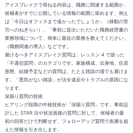
アイスブレイクで尋ねる内容は、職務に関連する範囲か、
候補者がすでに公開している情報の範囲に留めます。例え
ば「今日はオフィスまで遠かったでしょうか」（移動の苦
労へのねぎらい）、「事前に提出いただいた職務経歴書の
業務領域について、簡単に最近の業務を教えてください」
（職務関連の導入）などです。
避けるべきアイスブレイク質問は、レッスン 4 で扱った
「不適切質問」のカテゴリです。家族構成、出身地、住居
形態、結婚予定などの質問は、たとえ雑談の場でも避けま
す。「悪気がない雑談」が法令違反やトラブルの原因にな
ります。
深掘り質問の技術
ヒアリング段階の中核技術が「深掘り質問」です。事前設
計した STAR 法や状況面接の質問に対して、候補者の最
初の回答だけで判断せず、フォローアップ質問で表層を超
えた情報を引き出します。