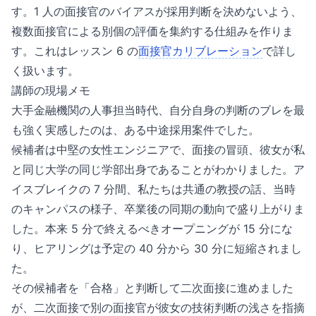
す。1 人の面接官のバイアスが採用判断を決めないよう、
複数面接官による別個の評価を集約する仕組みを作りま
す。これはレッスン 6 の
面接官カリブレーション
で詳し
く扱います。
講師の現場メモ
大手金融機関の人事担当時代、自分自身の判断のブレを最
も強く実感したのは、ある中途採用案件でした。
候補者は中堅の女性エンジニアで、面接の冒頭、彼女が私
と同じ大学の同じ学部出身であることがわかりました。ア
イスブレイクの 7 分間、私たちは共通の教授の話、当時
のキャンパスの様子、卒業後の同期の動向で盛り上がりま
した。本来 5 分で終えるべきオープニングが 15 分にな
り、ヒアリングは予定の 40 分から 30 分に短縮されまし
た。
その候補者を「合格」と判断して二次面接に進めました
が、二次面接で別の面接官が彼女の技術判断の浅さを指摘