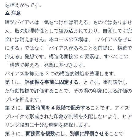
を控えがちです。
⚠️ 注意
暗黙バイアスは「気をつければ消える」ものではありませ
ん。脳の処理特性として組み込まれており、自覚しても完
全には消えません。本コースの立場は、「バイアスをゼロ
にする」ではなく「バイアスがあることを前提に、構造で
抑える」発想です。構造化面接の 4 要素は、すべてこの
「構造で抑える」発想に基づきます。
バイアスを抑える 3 つの構造的対処を整理します。
第 1 に、
評価軸を事前に固定する
ことです。事前設計し
た行動指標で評価することで、その場の印象による評価の
ブレを抑えます。
第 2 に、
面接時間を 4 段階で配分する
ことです。アイス
ブレイクで形成された印象が判断を支配しないよう、ヒア
リング段階に十分な時間を確保します。
第 3 に、
面接官を複数にし、別個に評価させる
ことで