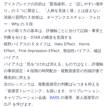
アイスブレイクの目的は「緊張緩和」と「話しやすい場作
り」の 2 つに限定し、「人柄を見抜く場」とは捉えない
深掘り質問の 3 技術は、オープンクエスチョン・フォロ
ー・Why の 3 段
メモの取り方の基本は、評価軸ごとに分けて記録・事実と
判断を分ける・STAR の構造を意識する
暗黙バイアスの 5 タイプは、Halo Effect、Horns
Effect、First Impression Effect、類似性バイアス、確証
バイアス
バイアスは「気をつければ消える」ものではなく、評価軸
の事前固定・4 段階の時間配分・複数面接官の別個評価で
構造的に抑える
次のレッスンでは、複数面接官の判断ばらつきを抑える
「面接官トレーニング」を扱います。カリブレーション、
キャリブレーション会議、
BARS
の運用、新人面接官の
OJT を学びます。