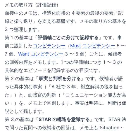
メモの取り方（評価記録）
面接中のメモは、構造化面接の 4 要素の最後の要素「記
録と振り返り」を支える基盤です。メモの取り方の基本を
3 つ整理します。
第 1 の基本は「
評価軸ごとに分けて記録する
」です。事
前に設計した
コンピテンシー
（
Must コンピテンシー
5 〜
7 個、
Want コンピテンシー
3 〜 5 個）ごとに、候補者
の回答内容をメモします。1 つの評価軸につき 1 〜 3 の
具体的なエピソードを記録するのが目安です。
第 2 の基本は「
事実と判断を分ける
」です。候補者が語
った具体的な事実（「A 社で 3 年、対立解消の役を担っ
た」）と、面接官の判断（「コミュニケーション能力が高
い」）を、メモ上で区別します。事実は明確に、判断は仮
説として残します。
第 3 の基本は「
STAR の構造を意識する
」です。STAR 法
で問うた質問への候補者の回答は、メモ上も Situation・