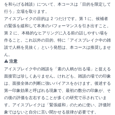
を和らげる雑談）について、本コースは「目的を限定して
行う」立場を取ります。
アイスブレイクの目的は 2 つだけです。第 1 に、候補者
の緊張を緩和して本来のパフォーマンスを引き出すこと。
第 2 に、本格的なヒアリングに入る前の話しやすい場を
作ること。これ以外の目的、特に「アイスブレイク中の雑
談で人柄を見抜く」という発想は、本コースは推奨しませ
ん。
⚠️ 注意
アイスブレイク中の雑談を「素の人柄が出る場」と捉える
面接官は珍しくありません。けれども、雑談の場での印象
は、面接全体の判断に強いバイアスをかけます。後述する
第一印象効果と呼ばれる現象で、最初の数分の印象が、そ
の後の評価を左右することが多くの研究で示されていま
す。アイスブレイクは「緊張緩和」のために使い、評価対
象ではないと自分に言い聞かせる規律が必要です。