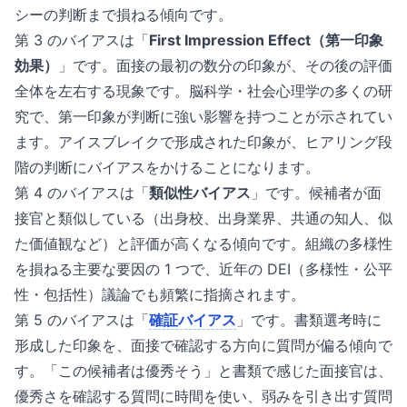
シーの判断まで損ねる傾向です。
第 3 のバイアスは「
First Impression Effect（第一印象
効果）
」です。面接の最初の数分の印象が、その後の評価
全体を左右する現象です。脳科学・社会心理学の多くの研
究で、第一印象が判断に強い影響を持つことが示されてい
ます。アイスブレイクで形成された印象が、ヒアリング段
階の判断にバイアスをかけることになります。
第 4 のバイアスは「
類似性バイアス
」です。候補者が面
接官と類似している（出身校、出身業界、共通の知人、似
た価値観など）と評価が高くなる傾向です。組織の多様性
を損ねる主要な要因の 1 つで、近年の DEI（多様性・公平
性・包括性）議論でも頻繁に指摘されます。
第 5 のバイアスは「
確証バイアス
」です。書類選考時に
形成した印象を、面接で確認する方向に質問が偏る傾向で
す。「この候補者は優秀そう」と書類で感じた面接官は、
優秀さを確認する質問に時間を使い、弱みを引き出す質問