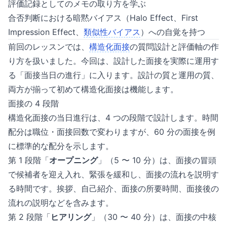
評価記録としてのメモの取り方を学ぶ
合否判断における暗黙バイアス（Halo Effect、First
Impression Effect、
類似性バイアス
）への自覚を持つ
前回のレッスンでは、
構造化面接
の質問設計と評価軸の作
り方を扱いました。今回は、設計した面接を実際に運用す
る「面接当日の進行」に入ります。設計の質と運用の質、
両方が揃って初めて構造化面接は機能します。
面接の 4 段階
構造化面接の当日進行は、4 つの段階で設計します。時間
配分は職位・面接回数で変わりますが、60 分の面接を例
に標準的な配分を示します。
第 1 段階「
オープニング
」（5 〜 10 分）は、面接の冒頭
で候補者を迎え入れ、緊張を緩和し、面接の流れを説明す
る時間です。挨拶、自己紹介、面接の所要時間、面接後の
流れの説明などを含みます。
第 2 段階「
ヒアリング
」（30 〜 40 分）は、面接の中核