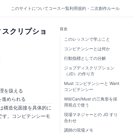
このサイトについて
コース一覧
利用規約・二次創作ルール
目次
ィスクリプショ
このレッスンで学ぶこと
コンピテンシーとは何か
ン
行動指標としての分解
ジョブディスクリプション
（JD）の作り方
Must コンピテンシーと Want
コンピテンシー
理を扱える
を進められる
Will/Can/Must の三角形を採
用視点で使う
らは構造化面接を具体的に
現場マネジャーとの JD すり
です。コンピテンシーモ
合わせ
講師の現場メモ