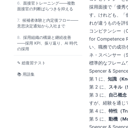
6.
面接官トレーニング——複数
採用面接で「優秀
面接官の判断ばらつきを抑える
す。けれども、「
7.
候補者体験と内定後フロー——
れが違うものを評
意思決定通知から入社まで
コンピテンシー（Co
8.
採用組織の構築と継続改善
for Competen
——採用 KPI、振り返り、AI 時代
い、職務での成功を
の採用
ネ・スペンサー（Sig
標準的なフレーム
✎ 総復習テスト
Spencer & 
📚 用語集
第 1 に、
知識（Kno
第 2 に、
スキル（Sk
第 3 に、
自己概念（S
すが、経験を通じ
第 4 に、
特性（Tra
第 5 に、
動機（Mo
Spencer & Spe