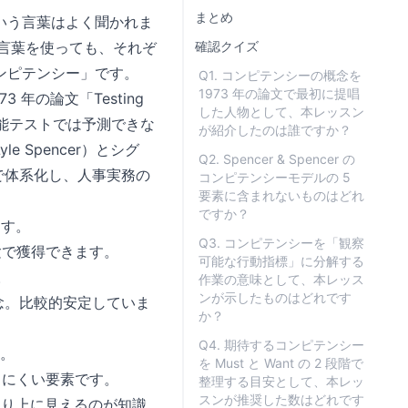
まとめ
いう言葉はよく聞かれま
じ言葉を使っても、それぞ
確認クイズ
ンピテンシー」です。
Q1. コンピテンシーの概念を
1973 年の論文で最初に提唱
973 年の論文「Testing
した人物として、本レッスン
。学歴や知能テストでは予測できな
が紹介したのは誰ですか？
Spencer）とシグ
Q2. Spencer & Spencer の
ork』で体系化し、人事実務の
コンピテンシーモデルの 5
要素に含まれないものはどれ
ですか？
ます。
Q3. コンピテンシーを「観察
験で獲得できます。
可能な行動指標」に分解する
。
作業の意味として、本レッス
ンが示したものはどれです
念。比較的安定していま
か？
Q4. 期待するコンピテンシー
。
を Must と Want の 2 段階で
しにくい要素です。
整理する目安として、本レッ
スンが推奨した数はどれです
より上に見えるのが知識