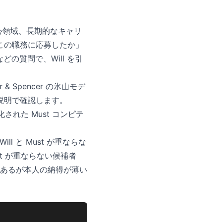
心領域、長期的なキャリ
この職務に応募したか」
の質問で、Will を引
 Spencer の氷山モデ
説明で確認します。
れた Must コンピテ
ll と Must が重ならな
t が重ならない候補者
力はあるが本人の納得が薄い