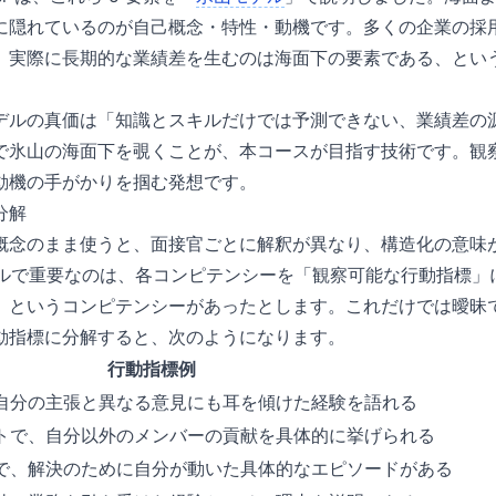
に隠れているのが自己概念・特性・動機です。多くの企業の採
、実際に長期的な業績差を生むのは海面下の要素である、とい
デルの真価は「知識とスキルだけでは予測できない、業績差の
で氷山の海面下を覗くことが、本コースが目指す技術です。観
動機の手がかりを掴む発想です。
分解
念のまま使うと、面接官ごとに解釈が異なり、構造化の意味が失
 のモデルで重要なのは、各コンピテンシーを「観察可能な行動指標
」というコンピテンシーがあったとします。これだけでは曖昧
動指標に分解すると、次のようになります。
行動指標例
自分の主張と異なる意見にも耳を傾けた経験を語れる
トで、自分以外のメンバーの貢献を具体的に挙げられる
で、解決のために自分が動いた具体的なエピソードがある