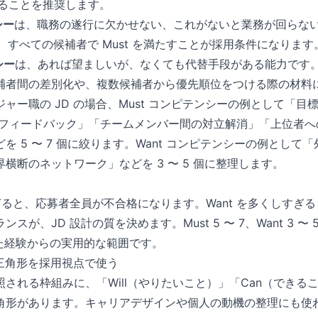
することを推奨します。
シー
は、職務の遂行に欠かせない、これがないと業務が回らない
す。すべての候補者で Must を満たすことが採用条件になります
シー
は、あれば望ましいが、なくても代替手段がある能力です。一般
補者間の差別化や、複数候補者から優先順位をつける際の材料
ャー職の JD の場合、Must コンピテンシーの例として「目
常的なフィードバック」「チームメンバー間の対立解消」「上位者
を 5 〜 7 個に絞ります。Want コンピテンシーの例として
横断のネットワーク」などを 3 〜 5 個に整理します。
すぎると、応募者全員が不合格になります。Want を多くしすぎ
スが、JD 設計の質を決めます。Must 5 〜 7、Want 3 〜
した経験からの実用的な範囲です。
st の三角形を採用視点で使う
される枠組みに、「Will（やりたいこと）」「Can（できるこ
角形があります。キャリアデザインや個人の動機の整理にも使