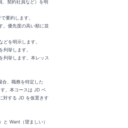
員、契約社員など）を明
 行で要約します。
ます。優先度の高い順に並
などを明示します。
を列挙します。
を列挙します。本レッス
場合、職務を特定した
。本コースは JD ベ
対する JD を仮置きす
と Want（望ましい）