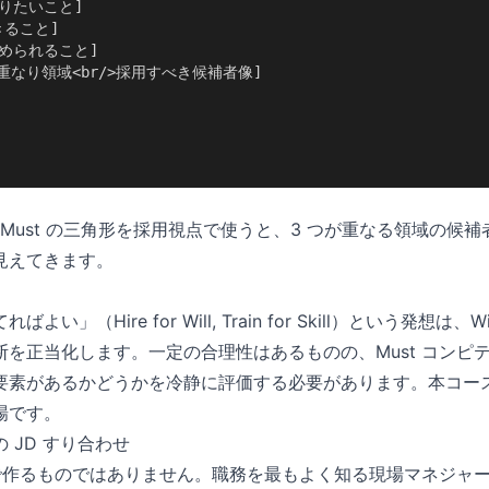
>やりたいこと]

きること]

>求められること]

つの重なり領域<br/>採用すべき候補者像]

Can・Must の三角形を採用視点で使うと、3 つが重なる領域の
見えてきます。
い」（Hire for Will, Train for Skill）という発想は、W
断を正当化します。一定の合理性はあるものの、Must コンピ
素があるかどうかを冷静に評価する必要があります。本コースは「Wil
場です。
 JD すり合わせ
けで作るものではありません。職務を最もよく知る現場マネジャ