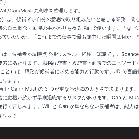
です。
ll/Can/Must の意味を整理します。
と）
は、候補者が自分の意思で取り組みたいと感じる業務、関
者の自己概念・動機の手がかりを得る場面で使います。「なぜ
っていたいか」「これまでの仕事で最も熱中した瞬間は何か」など
）
は、候補者が現時点で持つスキル・経験・知識です。Spencer &
要素にあたります。職務経歴書・履歴書・面接でのエピソード
ること）
は、職務が候補者に求める能力と行動です。JD で言語化さ
たります。
ll・Can・Must の 3 つが重なる領域の大きさで決まります。Wi
に動機が続かず早期退職するリスクがあります。Can と Mus
行で苦しみます。Will と Can が重ならない候補者は、能
なります。