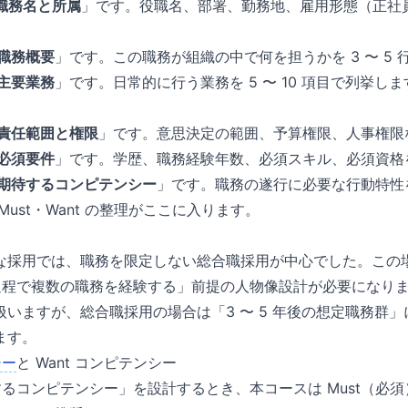
職務名と所属
」です。役職名、部署、勤務地、雇用形態（正社
職務概要
」です。この職務が組織の中で何を担うかを 3 〜 5
主要業務
」です。日常的に行う業務を 5 〜 10 項目で列挙し
責任範囲と権限
」です。意思決定の範囲、予算権限、人事権限
必須要件
」です。学歴、職務経験年数、必須スキル、必須資格
期待するコンピテンシー
」です。職務の遂行に必要な行動特性
ust・Want の整理がここに入ります。
な採用では、職務を限定しない総合職採用が中心でした。この
過程で複数の職務を経験する」前提の人物像設計が必要になります
いますが、総合職採用の場合は「3 〜 5 年後の想定職務群」に
ます。
シー
と Want コンピテンシー
するコンピテンシー」を設計するとき、本コースは Must（必須）