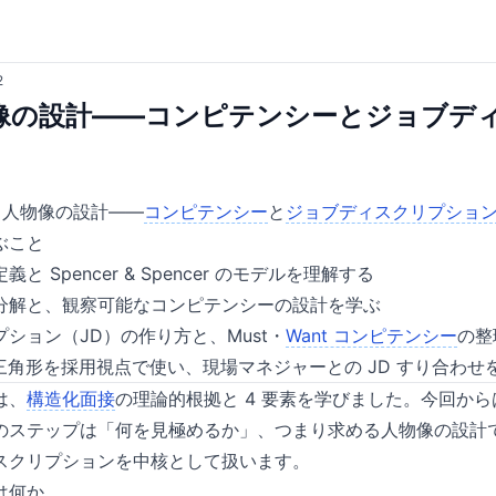
2
像の設計——コンピテンシーとジョブデ
る人物像の設計——
コンピテンシー
と
ジョブディスクリプショ
ぶこと
 Spencer & Spencer のモデルを理解する
分解と、観察可能なコンピテンシーの設計を学ぶ
ション（JD）の作り方と、Must・
Want コンピテンシー
の整
三角形を採用視点で使い、現場マネジャーとの JD すり合わせ
は、
構造化面接
の理論的根拠と 4 要素を学びました。今回か
のステップは「何を見極めるか」、つまり求める人物像の設計
スクリプションを中核として扱います。
は何か