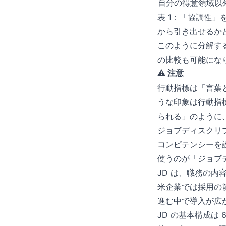
自分の得意領域以
表 1：「協調性」
から引き出せるか
このように分解す
の比較も可能にな
⚠️ 注意
行動指標は「言葉
うな印象は行動指
られる」のように
ジョブディスクリ
コンピテンシーを
使うのが「ジョブディ
JD は、職務の
米企業では採用の前
進む中で導入が広
JD の基本構成は