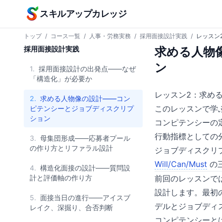
本文へスキップ
スキルアップカレッジ
トップ
/
コース一覧
/
人事・労務実務
/
採用面接設計実践
/
レッスン
採用面接設計実践
求める人物
ン
1.
採用面接設計の出発点——なぜ
「構造化」が必要か
レッスン2：求め
2.
求める人物像の設計——コン
このレッスンで学
ピテンシーとジョブディスクリプ
ション
コンピテンシーの定義と
行動指標としての
3.
母集団形成——応募者プール
の作り方とリファラル設計
ジョブディスクリプ
Will/Can/Must
の
4.
構造化面接の設計——質問設
計と評価軸の作り方
前回のレッスンで
設計します。最初
5.
面接当日の進行——アイスブ
デルとジョブディ
レイク、深掘り、合否判断
コンピテンシーと