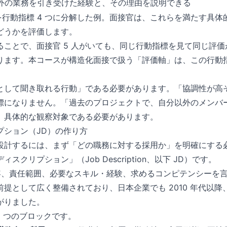
外の業務を引き受けた経験と、その理由を説明できる
を行動指標 4 つに分解した例。面接官は、これらを満たす具
どうかを評価します。
ることで、面接官 5 人がいても、同じ行動指標を見て同じ評
ります。本コースが構造化面接で扱う「評価軸」は、この行動
として聞き取れる行動」である必要があります。「協調性が高
標になりません。「過去のプロジェクトで、自分以外のメンバ
、具体的な観察対象である必要があります。
プション（JD）の作り方
設計するには、まず「どの職務に対する採用か」を明確にする
スクリプション」（Job Description、以下 JD）です。
内容、責任範囲、必要なスキル・経験、求めるコンピテンシーを
提として広く整備されており、日本企業でも 2010 年代以
がりました。
 6 つのブロックです。