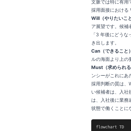
文脈では特に有用
採用面接における Wi
Will（やりたいこ
ア展望です。候補
「3 年後にどうな
き出します。
Can（できること
ルの海面より上の
Must（求められ
ンシーがこれにあ
採用判断の質は、Wi
い候補者は、入社後
は、入社後に業務遂
状態で働くことに
flowchart TD
