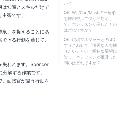
か？
用は知識とスキルだけで
Q5. Will/Can/Must の三角形
う主張です。
を採用視点で使う発想とし
て、本レッスンが示したもの
はどれですか？
源泉」を捉えることにあ
察できる行動を通じて、
Q6. 現場マネジャーとの JD
すり合わせで「優秀な人を採
りたい」という曖昧な要望に
対し、本レッスンが推奨した
問いはどれですか？
われます。Spencer
」に分解する作業です。
で、面接官が違う行動を