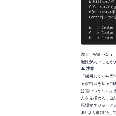
  W[Will<br/
  C[Can<br/>で
  M[Must<br/
  Center[3 
  W --> Center

  C --> Center

  M --> Center
図 2：Will・
能性が高いことが
⚠️ 注意
「採用してから育てればよ
る候補者を採る判
は追いつかない」要
方を見極める」立
現場マネジャーとの
JD は人事部だ