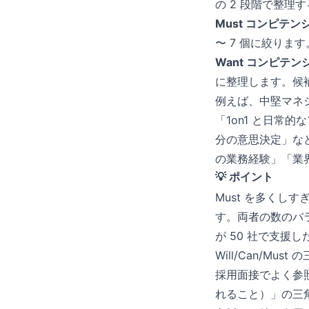
の 2 段階で整理
Must コンピテン
〜 7 個に絞りま
Want コンピテン
に整理します。候
例えば、中堅マネジ
「1on1 と日
分の意思決定」など
の業務経験」「業界
💡 ポイント
Must を多くし
す。両者の数のバラン
が 50 社で支援
Will/Can/Mu
採用面接でよく参照
れること）」の三