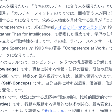
な人を採りたい」「うちのカルチャーに合う人を採りたい」と
優秀」「カルチャーフィット」のままでは、面接官 5 人が同
価することになります。求める人物像を具体化する道具が「コ
mpetency）は、米心理学者
デイビッド・マクレランド
が 1
ce Rather Than for Intelligence」で提唱した概念です
支える行動特性を指します。その後、ライル・スペンサー（Lyle 
ne Spencer）が 1993 年の著書『Competence at W
ワークになりました。
Spencer のモデルでは、コンピテンシーを 5 つの構成要素に分解し
wledge）
です。職務に関する情報・知見の蓄積。研修や経
ill）
です。特定の作業を遂行する能力。練習で習得できます
elf-Concept）
です。自分自身に対する認識、価値観、信
て変化します。
it）
です。状況に対する反応や行動の傾向。比較的固定的です
tive）
です。行動を駆動する深層的な欲求や関心。最も変化
ncer は、これら 5 要素を「
氷山モデル
」で説明しました。海面