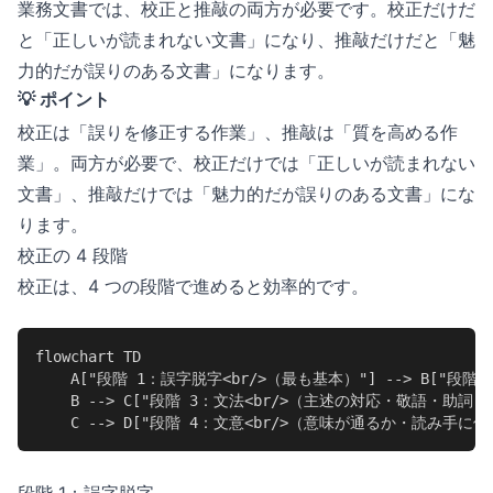
業務文書では、校正と推敲の両方が必要です。校正だけだ
と「正しいが読まれない文書」になり、推敲だけだと「魅
力的だが誤りのある文書」になります。
💡 ポイント
校正は「誤りを修正する作業」、推敲は「質を高める作
業」。両方が必要で、校正だけでは「正しいが読まれない
文書」、推敲だけでは「魅力的だが誤りのある文書」にな
ります。
校正の 4 段階
校正は、4 つの段階で進めると効率的です。
flowchart TD

    A["段階 1：誤字脱字<br/>（最も基本）"] --> B["
    B --> C["段階 3：文法<br/>（主述の対応・敬語・助詞）"
    C --> D["段階 4：文意<br/>（意味が通るか・読み手に