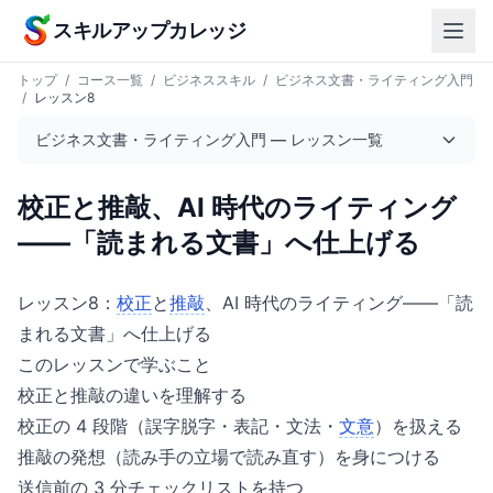
本文へスキップ
スキルアップカレッジ
トップ
/
コース一覧
/
ビジネススキル
/
ビジネス文書・ライティング入門
/
レッスン8
ビジネス文書・ライティング入門 — レッスン一覧
校正と推敲、AI 時代のライティング
——「読まれる文書」へ仕上げる
レッスン8：
校正
と
推敲
、AI 時代のライティング——「読
まれる文書」へ仕上げる
このレッスンで学ぶこと
校正と推敲の違いを理解する
校正の 4 段階（誤字脱字・表記・文法・
文意
）を扱える
推敲の発想（読み手の立場で読み直す）を身につける
送信前の 3 分チェックリストを持つ