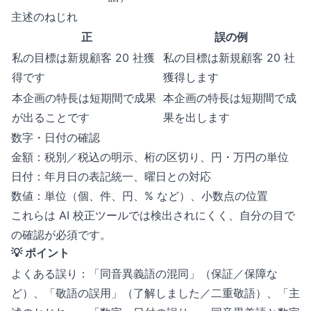
主述のねじれ
正
誤の例
私の目標は新規顧客 20 社獲
私の目標は新規顧客 20 社
得です
獲得します
本企画の特長は短期間で成果
本企画の特長は短期間で成
が出ることです
果を出します
数字・日付の確認
金額：税別／税込の明示、桁の区切り、円・万円の単位
日付：年月日の表記統一、曜日との対応
数値：単位（個、件、円、% など）、小数点の位置
これらは AI 校正ツールでは検出されにくく、自分の目で
の確認が必須です。
💡 ポイント
よくある誤り：「同音異義語の混同」（保証／保障な
ど）、「敬語の誤用」（了解しました／二重敬語）、「主