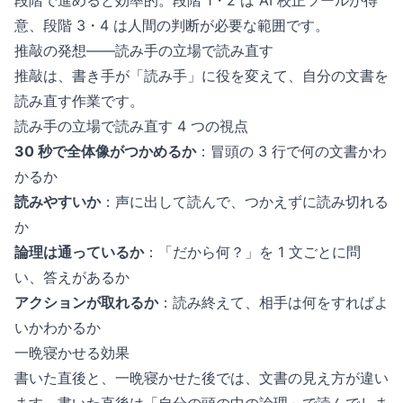
段階で進めると効率的。段階 1・2 は AI 校正ツールが得
意、段階 3・4 は人間の判断が必要な範囲です。
推敲の発想——読み手の立場で読み直す
推敲は、書き手が「読み手」に役を変えて、自分の文書を
読み直す作業です。
読み手の立場で読み直す 4 つの視点
30 秒で全体像がつかめるか
：冒頭の 3 行で何の文書かわ
かるか
読みやすいか
：声に出して読んで、つかえずに読み切れる
か
論理は通っているか
：「だから何？」を 1 文ごとに問
い、答えがあるか
アクションが取れるか
：読み終えて、相手は何をすればよ
いかわかるか
一晩寝かせる効果
書いた直後と、一晩寝かせた後では、文書の見え方が違い