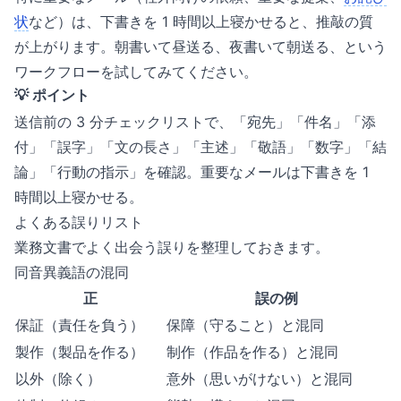
状
など）は、下書きを 1 時間以上寝かせると、推敲の質
が上がります。朝書いて昼送る、夜書いて朝送る、という
ワークフローを試してみてください。
💡 ポイント
送信前の 3 分チェックリストで、「宛先」「件名」「添
付」「誤字」「文の長さ」「主述」「敬語」「数字」「結
論」「行動の指示」を確認。重要なメールは下書きを 1
時間以上寝かせる。
よくある誤りリスト
業務文書でよく出会う誤りを整理しておきます。
同音異義語の混同
正
誤の例
保証（責任を負う）
保障（守ること）と混同
製作（製品を作る）
制作（作品を作る）と混同
以外（除く）
意外（思いがけない）と混同