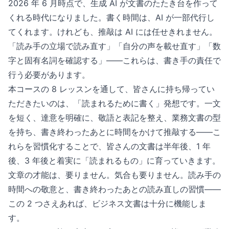
2026 年 6 月時点で、生成 AI が文書のたたき台を作って
くれる時代になりました。書く時間は、AI が一部代行し
てくれます。けれども、推敲は AI には任せきれません。
「読み手の立場で読み直す」「自分の声を載せ直す」「数
字と固有名詞を確認する」——これらは、書き手の責任で
行う必要があります。
本コースの 8 レッスンを通して、皆さんに持ち帰ってい
ただきたいのは、「読まれるために書く」発想です。一文
を短く、達意を明確に、敬語と表記を整え、業務文書の型
を持ち、書き終わったあとに時間をかけて推敲する——こ
れらを習慣化することで、皆さんの文書は半年後、1 年
後、3 年後と着実に「読まれるもの」に育っていきます。
文章の才能は、要りません。気合も要りません。読み手の
時間への敬意と、書き終わったあとの読み直しの習慣——
この 2 つさえあれば、ビジネス文書は十分に機能しま
す。