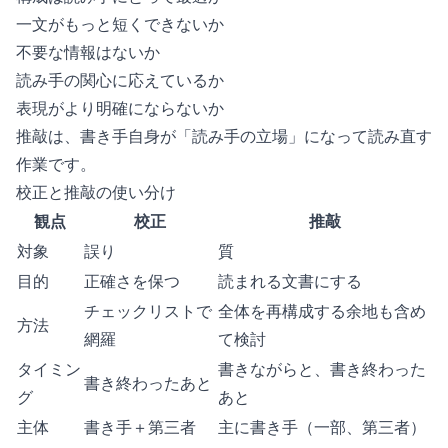
一文がもっと短くできないか
不要な情報はないか
読み手の関心に応えているか
表現がより明確にならないか
推敲は、書き手自身が「読み手の立場」になって読み直す
作業です。
校正と推敲の使い分け
観点
校正
推敲
対象
誤り
質
目的
正確さを保つ
読まれる文書にする
チェックリストで
全体を再構成する余地も含め
方法
網羅
て検討
タイミン
書きながらと、書き終わった
書き終わったあと
グ
あと
主体
書き手＋第三者
主に書き手（一部、第三者）