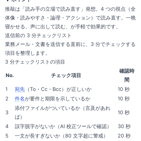
推敲は「読み手の立場で読み直す」発想。4 つの視点（全
体像・読みやすさ・論理・アクション）で読み直す。一晩
寝かせる、声に出して読む、が手軽で効果的です。
送信前の 3 分チェックリスト
業務メール・文書を送信する直前に、3 分でチェックする
項目を整理します。
3 分チェックリストの項目
確認時
No.
チェック項目
間
1
宛先
（To・Cc・Bcc）が正しいか
10 秒
2
件名
が要件と期限を示しているか
10 秒
添付ファイルがついているか（言及があれ
3
10 秒
ば）
4
誤字脱字がないか（AI 校正ツールで確認）
30 秒
5
一文が長すぎないか（80 文字超に警戒）
20 秒