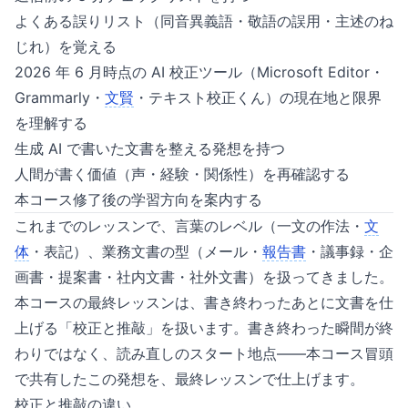
よくある誤りリスト（同音異義語・敬語の誤用・主述のね
じれ）を覚える
2026 年 6 月時点の AI 校正ツール（Microsoft Editor・
Grammarly・
文賢
・テキスト校正くん）の現在地と限界
を理解する
生成 AI で書いた文書を整える発想を持つ
人間が書く価値（声・経験・関係性）を再確認する
本コース修了後の学習方向を案内する
これまでのレッスンで、言葉のレベル（一文の作法・
文
体
・表記）、業務文書の型（メール・
報告書
・議事録・企
画書・提案書・社内文書・社外文書）を扱ってきました。
本コースの最終レッスンは、書き終わったあとに文書を仕
上げる「校正と推敲」を扱います。書き終わった瞬間が終
わりではなく、読み直しのスタート地点——本コース冒頭
で共有したこの発想を、最終レッスンで仕上げます。
校正と推敲の違い