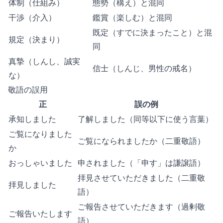
体制（仕組み）
態勢（構え）と混同
干渉（介入）
鑑賞（楽しむ）と混同
既定（すでに決まったこと）と混
規定（決まり）
同
真摯（しんし、誠実
信士（しんじ、男性の戒名）
な）
敬語の誤用
正
誤の例
承知しました
了解しました（同等以下に使う言葉）
ご覧になりました
ご覧になられましたか（二重敬語）
か
おっしゃいました
申されました（「申す」は謙譲語）
拝見させていただきました（二重敬
拝見しました
語）
ご報告させていただきます（過剰敬
ご報告いたします
語）