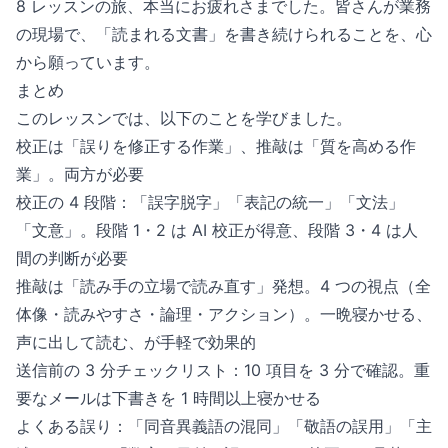
8 レッスンの旅、本当にお疲れさまでした。皆さんが業務
の現場で、「読まれる文書」を書き続けられることを、心
から願っています。
まとめ
このレッスンでは、以下のことを学びました。
校正は「誤りを修正する作業」、推敲は「質を高める作
業」。両方が必要
校正の 4 段階：「誤字脱字」「表記の統一」「文法」
「文意」。段階 1・2 は AI 校正が得意、段階 3・4 は人
間の判断が必要
推敲は「読み手の立場で読み直す」発想。4 つの視点（全
体像・読みやすさ・論理・アクション）。一晩寝かせる、
声に出して読む、が手軽で効果的
送信前の 3 分チェックリスト：10 項目を 3 分で確認。重
要なメールは下書きを 1 時間以上寝かせる
よくある誤り：「同音異義語の混同」「敬語の誤用」「主