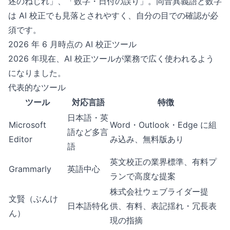
述のねじれ」、「数字・日付の誤り」。同音異義語と数字
は AI 校正でも見落とされやすく、自分の目での確認が必
須です。
2026 年 6 月時点の AI 校正ツール
2026 年現在、AI 校正ツールが業務で広く使われるよう
になりました。
代表的なツール
ツール
対応言語
特徴
日本語・英
Microsoft
Word・Outlook・Edge に組
語など多言
Editor
み込み、無料版あり
語
英文校正の業界標準、有料プ
Grammarly
英語中心
ランで高度な提案
株式会社ウェブライダー提
文賢（ぶんけ
日本語特化
供、有料、表記揺れ・冗長表
ん）
現の指摘