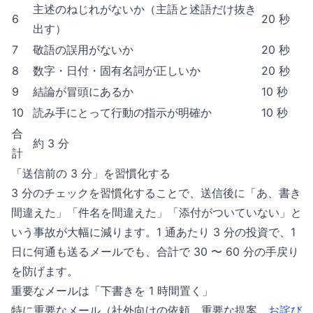
主述のねじれがないか（主語と述語だけ抜き
6
20 秒
出す）
7
敬語の誤用がないか
20 秒
8
数字・日付・固有名詞が正しいか
20 秒
9
結論が冒頭にあるか
10 秒
10
読み手にとって行動の指示が明確か
10 秒
合
約 3 分
計
「送信前の 3 分」を習慣化する
3 分のチェックを習慣化することで、送信後に「あ、書き
間違えた」「件名を間違えた」「添付がついていない」と
いう事故が大幅に減ります。1 通あたり 3 分の投資で、1
日に何通も送るメールでも、合計で 30 〜 60 分の手戻り
を防げます。
重要なメールは「下書きを 1 時間置く」
特に重要なメール（社外向けの依頼、重要な提案、
お詫び