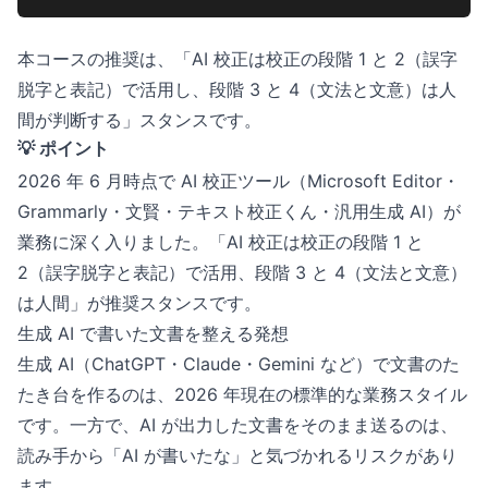
本コースの推奨は、「AI 校正は校正の段階 1 と 2（誤字
脱字と表記）で活用し、段階 3 と 4（文法と文意）は人
間が判断する」スタンスです。
💡 ポイント
2026 年 6 月時点で AI 校正ツール（Microsoft Editor・
Grammarly・文賢・テキスト校正くん・汎用生成 AI）が
業務に深く入りました。「AI 校正は校正の段階 1 と
2（誤字脱字と表記）で活用、段階 3 と 4（文法と文意）
は人間」が推奨スタンスです。
生成 AI で書いた文書を整える発想
生成 AI（ChatGPT・Claude・Gemini など）で文書のた
たき台を作るのは、2026 年現在の標準的な業務スタイル
です。一方で、AI が出力した文書をそのまま送るのは、
読み手から「AI が書いたな」と気づかれるリスクがあり
ます。