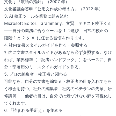
文化庁『敬語の指針』（2007 年）
文化審議会答申『公用文作成の考え方』（2022 年）
3. AI 校正ツールを業務に組み込む
Microsoft Editor、Grammarly、文賢、テキスト校正くん
——自分の業務に合うツールを 1 つ選び、日常の校正の
段階 1 と 2 を AI に任せる習慣を作ります。
4. 社内文書スタイルガイドを作る・参照する
社内に文書スタイルガイドがあるなら必ず参照する。なけ
れば、業界標準（『記者ハンドブック』）をベースに、自
分・部署用のミニスタイルガイドを作る。
5. プロの編集者・校正者と関わる
可能なら、自分の文書を編集者・校正者の目を入れてもら
う機会を持つ。社外の編集者、社内のベテランの先輩、研
修講師——他者の目は、自分では気づけない癖を可視化し
てくれます。
6. 「読まれる手応え」を集める