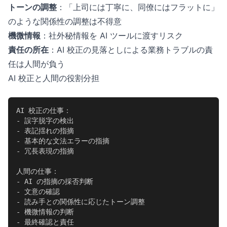
トーンの調整
：「上司には丁寧に、同僚にはフラットに」
のような関係性の調整は不得意
機微情報
：社外秘情報を AI ツールに渡すリスク
責任の所在
：AI 校正の見落としによる業務トラブルの責
任は人間が負う
AI 校正と人間の役割分担
AI 校正の仕事：

- 誤字脱字の検出

- 表記揺れの指摘

- 基本的な文法エラーの指摘

- 冗長表現の指摘

人間の仕事：

- AI の指摘の採否判断

- 文意の確認

- 読み手との関係性に応じたトーン調整

- 機微情報の判断

- 最終確認と責任