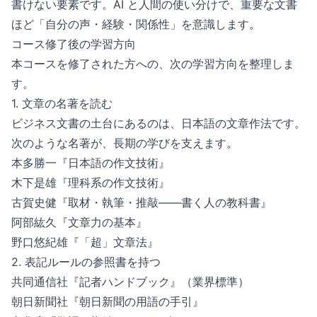
書けない要素です。AI と人間の使い分けで、重要な文書
ほど「自分の声・経験・関係性」を意識します。
コース修了後の学習方向
本コースを修了された方への、次の学習方向を整理しま
す。
1. 文章の名著を読む
ビジネス文書の土台にあるのは、日本語の文章作法です。
次のような名著が、長期の学びを支えます。
本多勝一『日本語の作文技術』
木下是雄『理科系の作文技術』
古賀史健『取材・執筆・推敲——書く人の教科書』
阿部紘久『文章力の基本』
野口悠紀雄『「超」文章法』
2. 表記ルールの参照書を持つ
共同通信社『記者ハンドブック』（業界標準）
朝日新聞社『朝日新聞の用語の手引』