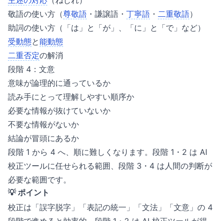
主述の対応
（ねじれ）
敬語の使い方（
尊敬語
・謙譲語・
丁寧語
・
二重敬語
）
助詞の使い方（「は」と「が」、「に」と「で」など）
受動態
と
能動態
二重否定
の解消
段階 4：文意
意味が論理的に通っているか
読み手にとって理解しやすい順序か
必要な情報が抜けていないか
不要な情報がないか
結論が冒頭にあるか
段階 1 から 4 へ、順に難しくなります。段階 1・2 は AI
校正ツールに任せられる範囲、段階 3・4 は人間の判断が
必要な範囲です。
💡 ポイント
校正は「誤字脱字」「表記の統一」「文法」「文意」の 4