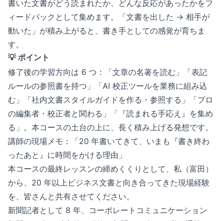
書いた文書がどう読まれたか、どんな反応があったかをフ
ィードバックとして集めます。「文書を出した → 相手が
動いた」が積み上がると、書き手としての感覚が育ちま
す。
💡 ポイント
修了後の学習方向は 6 つ：「文章の名著を読む」「表記
ルールの参照書を持つ」「AI 校正ツールを業務に組み込
む」「社内文書スタイルガイドを作る・参照する」「プロ
の編集者・校正者と関わる」「『読まれる手応え』を集め
る」。本コースの土台の上に、長く積み上げる発想です。
講師の現場メモ：「20 年書いてきて、いまも『書き終わ
ったあと』に時間をかける理由」
本コースの最終レッスンの締めくくりとして、私（富田）
から、20 年以上ビジネス文書と向き合ってきた現場経験
を、皆さんと共有させてください。
新聞記者として 8 年、コーポレートコミュニケーション