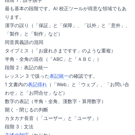
段階 1：誤字脱字
最も基本の段階です。AI 校正ツールが得意な領域でもあ
ります。
漢字の誤り（「保証」と「保障」、「以外」と「意外」、
「製作」と「制作」など）
同音異義語の混同
タイプミス（「お疲れさまですす」のような重複）
半角・全角の混在（「ABC」と「ＡＢＣ」）
段階 2：表記の統一
レッスン 3 で扱った
表記統一
の確認です。
1 文書内の
表記揺れ
（「Web」と「ウェブ」、「お問い合
わせ」と「お問合せ」など）
数字の表記（半角・全角、漢数字・算用数字）
開く・閉じるの判断
カタカナ長音（「ユーザー」と「ユーザ」）
段階 3：文法