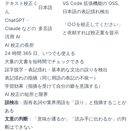
テキスト校正く
VS Code 拡張機能の OSS、
日本語
ん
日本語の表記揺れ検出
ChatGPT・
「○○を校正してください」
Claude などの
多言語
と依頼すれば校正案を提示
汎用 AI
AI 校正の長所
24 時間 365 日、いつでも使える
大量の文書を短時間でチェックできる
誤字脱字・表記揺れ・基本的な文法の誤りを検出
表記揺れの指摘（同じ用語の表記の不統一）
学習効果（指摘を受けて自分の癖を意識する）
AI 校正の短所と限界
誤検出
：固有名詞や業界用語を「誤り」と指摘することが
ある
文意の判断
：「意味が通るか」「読み手に伝わるか」の判
断はできない