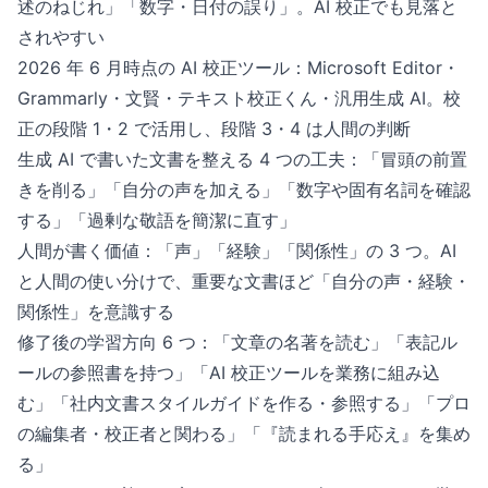
述のねじれ」「数字・日付の誤り」。AI 校正でも見落と
されやすい
2026 年 6 月時点の AI 校正ツール：Microsoft Editor・
Grammarly・文賢・テキスト校正くん・汎用生成 AI。校
正の段階 1・2 で活用し、段階 3・4 は人間の判断
生成 AI で書いた文書を整える 4 つの工夫：「冒頭の前置
きを削る」「自分の声を加える」「数字や固有名詞を確認
する」「過剰な敬語を簡潔に直す」
人間が書く価値：「声」「経験」「関係性」の 3 つ。AI
と人間の使い分けで、重要な文書ほど「自分の声・経験・
関係性」を意識する
修了後の学習方向 6 つ：「文章の名著を読む」「表記ル
ールの参照書を持つ」「AI 校正ツールを業務に組み込
む」「社内文書スタイルガイドを作る・参照する」「プロ
の編集者・校正者と関わる」「『読まれる手応え』を集め
る」