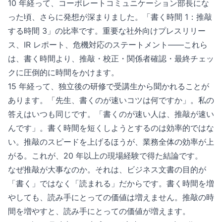
10 年経って、コーポレートコミュニケーション部長にな
った頃、さらに発想が深まりました。「書く時間 1：推敲
する時間 3」の比率です。重要な社外向けプレスリリー
ス、IR レポート、危機対応のステートメント——これら
は、書く時間より、推敲・校正・関係者確認・最終チェッ
クに圧倒的に時間をかけます。
15 年経って、独立後の研修で受講生から聞かれることが
あります。「先生、書くのが速いコツは何ですか」。私の
答えはいつも同じです。「書くのが速い人は、推敲が速い
んです」。書く時間を短くしようとするのは効率的ではな
い。推敲のスピードを上げるほうが、業務全体の効率が上
がる。これが、20 年以上の現場経験で得た結論です。
なぜ推敲が大事なのか。それは、ビジネス文書の目的が
「書く」ではなく「読まれる」だからです。書く時間を増
やしても、読み手にとっての価値は増えません。推敲の時
間を増やすと、読み手にとっての価値が増えます。