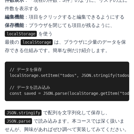
件数表示
：「現在の件数：3件」のように、リストの上に
件数を表示する
編集機能
：項目をクリックすると編集できるようにする
保存機能
：ブラウザを閉じても項目が残るように、
を使う
localStorage
最後の
は、ブラウザに少量のデータを保
localStorage
存できる仕組みです。簡単な例だけ紹介します。
// データを保存

localStorage.setItem("todos", JSON.stringify(todos))
// データを読み込み

const saved = JSON.parse(localStorage.getItem("todos
で配列を文字列化して保存し、
JSON.stringify
で読み込みます。本コースでは深く扱いま
JSON.parse
せんが、興味があればぜひ調べて実装してみてください。