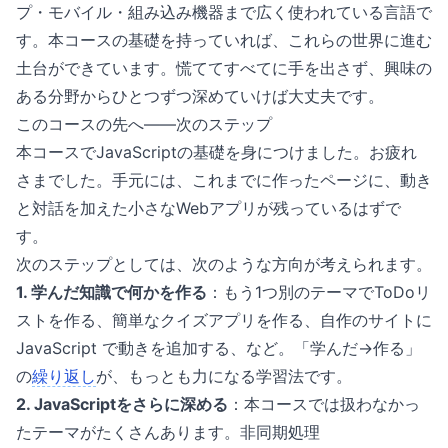
プ・モバイル・組み込み機器まで広く使われている言語で
す。本コースの基礎を持っていれば、これらの世界に進む
土台ができています。慌ててすべてに手を出さず、興味の
ある分野からひとつずつ深めていけば大丈夫です。
このコースの先へ——次のステップ
本コースでJavaScriptの基礎を身につけました。お疲れ
さまでした。手元には、これまでに作ったページに、動き
と対話を加えた小さなWebアプリが残っているはずで
す。
次のステップとしては、次のような方向が考えられます。
1. 学んだ知識で何かを作る
：もう1つ別のテーマでToDoリ
ストを作る、簡単なクイズアプリを作る、自作のサイトに
JavaScript で動きを追加する、など。「学んだ→作る」
の
繰り返し
が、もっとも力になる学習法です。
2. JavaScriptをさらに深める
：本コースでは扱わなかっ
たテーマがたくさんあります。非同期処理