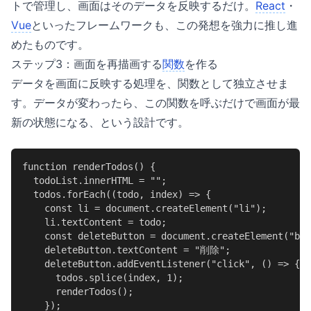
トで管理し、画面はそのデータを反映するだけ。
React
・
Vue
といったフレームワークも、この発想を強力に推し進
めたものです。
ステップ3：画面を再描画する
関数
を作る
データを画面に反映する処理を、関数として独立させま
す。データが変わったら、この関数を呼ぶだけで画面が最
新の状態になる、という設計です。
function renderTodos() {

  todoList.innerHTML = "";

  todos.forEach((todo, index) => {

    const li = document.createElement("li");

    li.textContent = todo;

    const deleteButton = document.createElement("but
    deleteButton.textContent = "削除";

    deleteButton.addEventListener("click", () => {

      todos.splice(index, 1);

      renderTodos();

    });
