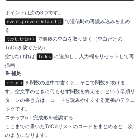
ポイントは次の3つです。
で送信時の再読み込みを止め
event.preventDefault()
る
で前後の空白を取り除く（空白だけの
text.trim()
ToDoを防ぐため）
空でなければ
に追加し、入力欄をリセットして再
todos
描画
📝 補足
を関数の途中で書くと、そこで関数を抜けま
return
す。空文字のときに何もせず関数を終える、という早期リ
ターンの書き方は、コードを読みやすくする定番のテクニ
ックです。
ステップ5：完成形を確認する
ここまでに書いたToDoリストのコードをまとめると、次
のようになります。