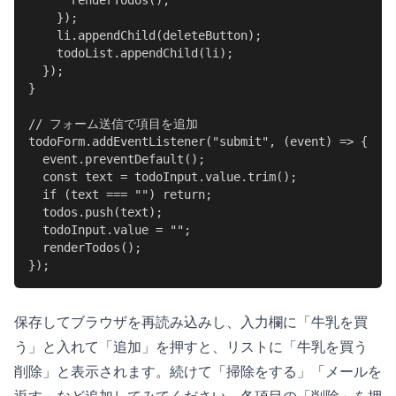
      renderTodos();

    });

    li.appendChild(deleteButton);

    todoList.appendChild(li);

  });

}

// フォーム送信で項目を追加

todoForm.addEventListener("submit", (event) => {

  event.preventDefault();

  const text = todoInput.value.trim();

  if (text === "") return;

  todos.push(text);

  todoInput.value = "";

  renderTodos();

});
保存してブラウザを再読み込みし、入力欄に「牛乳を買
う」と入れて「追加」を押すと、リストに「牛乳を買う
削除」と表示されます。続けて「掃除をする」「メールを