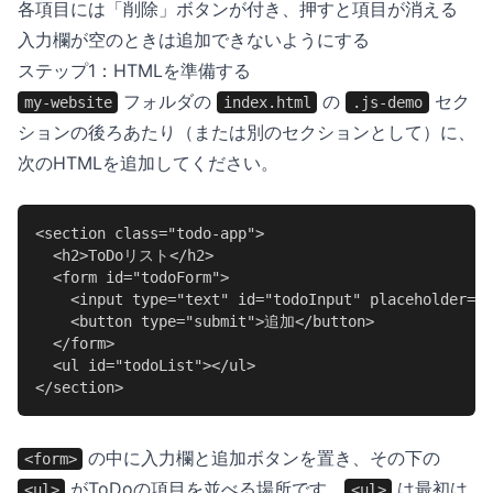
各項目には「削除」ボタンが付き、押すと項目が消える
入力欄が空のときは追加できないようにする
ステップ1：HTMLを準備する
フォルダの
の
セク
my-website
index.html
.js-demo
ションの後ろあたり（または別のセクションとして）に、
次のHTMLを追加してください。
<section class="todo-app">

  <h2>ToDoリスト</h2>

  <form id="todoForm">

    <input type="text" id="todoInput" placeholder
    <button type="submit">追加</button>

  </form>

  <ul id="todoList"></ul>

</section>
の中に入力欄と追加ボタンを置き、その下の
<form>
がToDoの項目を並べる場所です。
は最初は
<ul>
<ul>