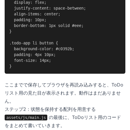
  display: flex;

  justify-content: space-between;

  align-items: center;

  padding: 10px;

  border-bottom: 1px solid #eee;

}

.todo-app li button {

  background-color: #c0392b;

  padding: 4px 10px;

  font-size: 14px;

}
ここまでで保存してブラウザを再読み込みすると、ToDo
リスト用の見た目が表示されます。動作はまだありませ
ん。
ステップ2：状態を保持する配列を用意する
の最後に、ToDoリスト用のコード
assets/js/main.js
をまとめて書いていきます。