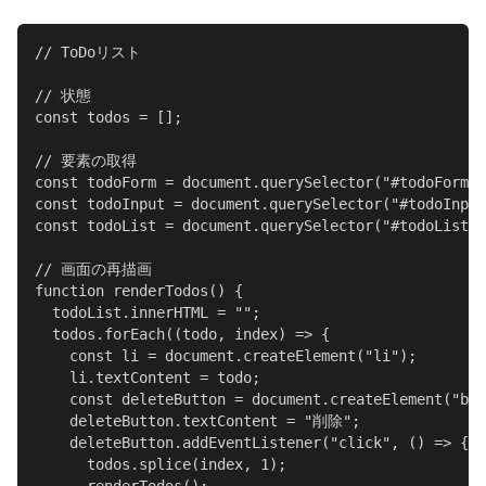
// ToDoリスト

// 状態

const todos = [];

// 要素の取得

const todoForm = document.querySelector("#todoForm")
const todoInput = document.querySelector("#todoInput
const todoList = document.querySelector("#todoList")
// 画面の再描画

function renderTodos() {

  todoList.innerHTML = "";

  todos.forEach((todo, index) => {

    const li = document.createElement("li");

    li.textContent = todo;

    const deleteButton = document.createElement("but
    deleteButton.textContent = "削除";

    deleteButton.addEventListener("click", () => {

      todos.splice(index, 1);
