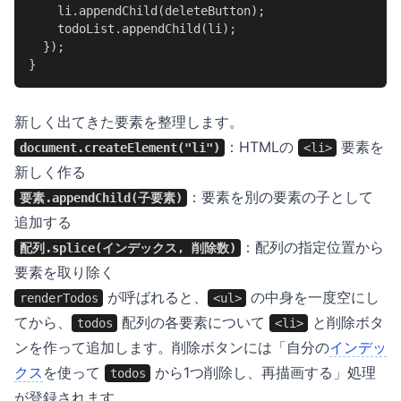
    li.appendChild(deleteButton);

    todoList.appendChild(li);

  });

}
新しく出てきた要素を整理します。
：HTMLの
要素を
document.createElement("li")
<li>
新しく作る
：要素を別の要素の子として
要素.appendChild(子要素)
追加する
：配列の指定位置から
配列.splice(インデックス, 削除数)
要素を取り除く
が呼ばれると、
の中身を一度空にし
renderTodos
<ul>
てから、
配列の各要素について
と削除ボタ
todos
<li>
ンを作って追加します。削除ボタンには「自分の
インデッ
クス
を使って
から1つ削除し、再描画する」処理
todos
が登録されます。