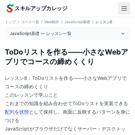
本文へスキップ
スキルアップカレッジ
トップ
/
コース一覧
/
Web制作
/
JavaScript基礎
/
レッスン8
JavaScript基礎 — レッスン一覧
ToDoリストを作る——小さなWebア
プリでコースの締めくくり
レッスン8：ToDoリストを作る——小さなWebアプリで
コースの締めくくり
このレッスンで学ぶこと
これまでの知識を組み合わせてToDoリストを実装できる
配列
を
状態
として保持し、画面に反映するパターンを身に
つける
JavaScriptがブラウザだけでなくサーバー・デスクトッ