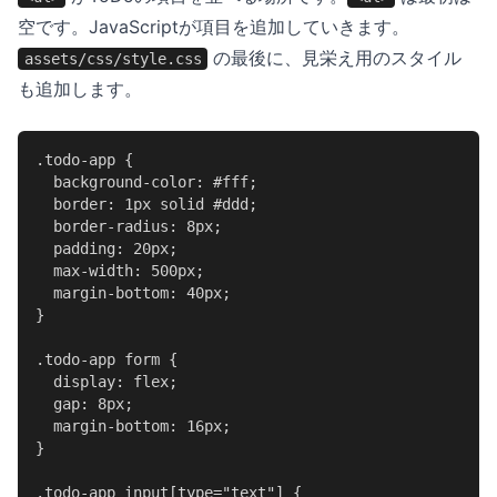
空です。JavaScriptが項目を追加していきます。
の最後に、見栄え用のスタイル
assets/css/style.css
も追加します。
.todo-app {

  background-color: #fff;

  border: 1px solid #ddd;

  border-radius: 8px;

  padding: 20px;

  max-width: 500px;

  margin-bottom: 40px;

}

.todo-app form {

  display: flex;

  gap: 8px;

  margin-bottom: 16px;

}

.todo-app input[type="text"] {
