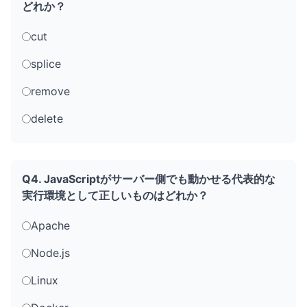
どれか？
cut
splice
remove
delete
Q4. JavaScriptがサーバー側でも動かせる代表的な
実行環境として正しいものはどれか？
Apache
Node.js
Linux