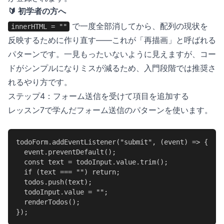
🔰 初学者の方へ
で一度全部消してから、配列の現状を
innerHTML = ""
反映するために作り直す——これが「再描画」と呼ばれる
パターンです。一見もったいないように見えますが、コー
ドがシンプルになりミスが減るため、入門段階では推奨さ
れるやり方です。
ステップ4：フォーム送信を受けて項目を追加する
レッスン7で学んだフォーム送信のパターンを使います。
todoForm.addEventListener("submit", (event) => {

  event.preventDefault();

  const text = todoInput.value.trim();

  if (text === "") return;

  todos.push(text);

  todoInput.value = "";

  renderTodos();

});