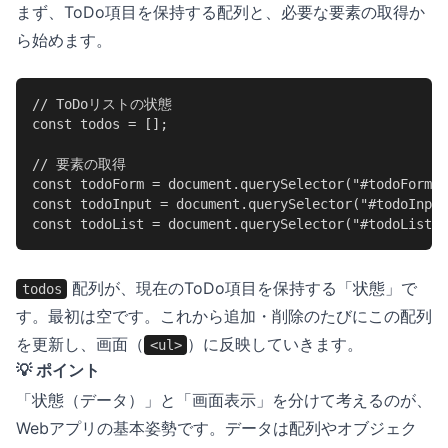
まず、ToDo項目を保持する配列と、必要な要素の取得か
ら始めます。
// ToDoリストの状態

const todos = [];

// 要素の取得

const todoForm = document.querySelector("#todoForm")
const todoInput = document.querySelector("#todoInput
const todoList = document.querySelector("#todoList")
配列が、現在のToDo項目を保持する「状態」で
todos
す。最初は空です。これから追加・削除のたびにこの配列
を更新し、画面（
）に反映していきます。
<ul>
💡 ポイント
「状態（データ）」と「画面表示」を分けて考えるのが、
Webアプリの基本姿勢です。データは配列やオブジェク