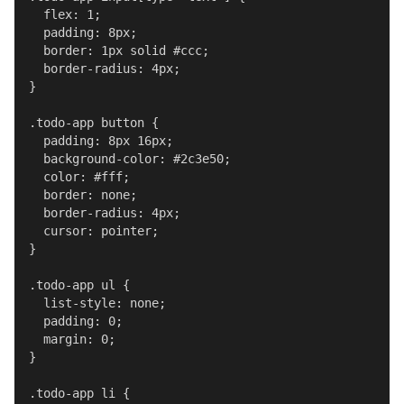
  flex: 1;

  padding: 8px;

  border: 1px solid #ccc;

  border-radius: 4px;

}

.todo-app button {

  padding: 8px 16px;

  background-color: #2c3e50;

  color: #fff;

  border: none;

  border-radius: 4px;

  cursor: pointer;

}

.todo-app ul {

  list-style: none;

  padding: 0;

  margin: 0;

}

.todo-app li {
