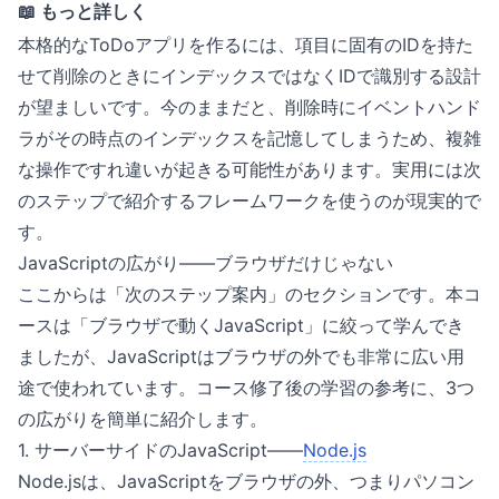
📖 もっと詳しく
本格的なToDoアプリを作るには、項目に固有のIDを持た
せて削除のときにインデックスではなくIDで識別する設計
が望ましいです。今のままだと、削除時にイベントハンド
ラがその時点のインデックスを記憶してしまうため、複雑
な操作ですれ違いが起きる可能性があります。実用には次
のステップで紹介するフレームワークを使うのが現実的で
す。
JavaScriptの広がり——ブラウザだけじゃない
ここからは「次のステップ案内」のセクションです。本コ
ースは「ブラウザで動くJavaScript」に絞って学んでき
ましたが、JavaScriptはブラウザの外でも非常に広い用
途で使われています。コース修了後の学習の参考に、3つ
の広がりを簡単に紹介します。
1. サーバーサイドのJavaScript——
Node.js
Node.jsは、JavaScriptをブラウザの外、つまりパソコン