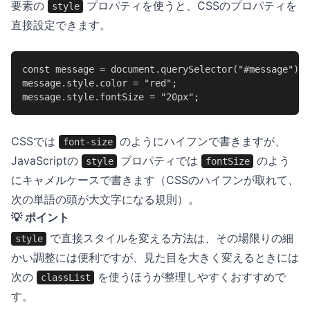
要素の
プロパティを使うと、CSSのプロパティを
style
直接設定できます。
const message = document.querySelector("#message");

message.style.color = "red";

message.style.fontSize = "20px";
CSSでは
のようにハイフンで書きますが、
font-size
JavaScriptの
プロパティでは
のよう
style
fontSize
にキャメルケースで書きます（CSSのハイフンが取れて、
次の単語の頭が大文字になる規則）。
💡 ポイント
で直接スタイルを変える方法は、その場限りの細
style
かい調整には便利ですが、見た目を大きく変えるときには
次の
を使うほうが整理しやすくおすすめで
classList
す。