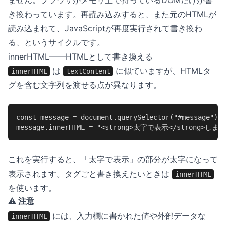
ません。ブラウザがメモリ上で持っているDOMだけが書
き換わっています。再読み込みすると、また元のHTMLが
読み込まれて、JavaScriptが再度実行されて書き換わ
る、というサイクルです。
innerHTML——HTMLとして書き換える
は
に似ていますが、HTMLタ
innerHTML
textContent
グを含む文字列を渡せる点が異なります。
const message = document.querySelector("#message");

message.innerHTML = "<strong>太字で表示</strong>します
これを実行すると、「太字で表示」の部分が太字になって
表示されます。タグごと書き換えたいときは
innerHTML
を使います。
⚠️ 注意
には、入力欄に書かれた値や外部データな
innerHTML