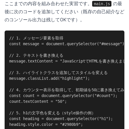
ここまでの内容を組み合わせた実習です。
の最
main.js
後に次のコードを追加してください（既存の自己紹介など
のコンソール出力は残してOKです）。
// 1. メッセージ要素を取得

const message = document.querySelector("#message");

// 2. テキストを書き換える

message.textContent = "JavaScriptでHTMLを書き換えました
// 3. ハイライトクラスを追加してスタイルを変える

message.classList.add("highlight");

// 4. カウンター表示を取得して、初期値を50に書き換えてみる

const count = document.querySelector("#count");

count.textContent = "50";

// 5. h1の文字色を変える（style操作の例）

const heading = document.querySelector("h1");

heading.style.color = "#2980b9";