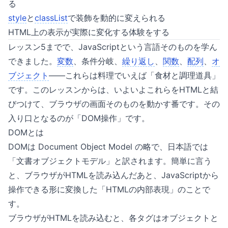
る
style
と
classList
で装飾を動的に変えられる
HTML上の表示が実際に変化する体験をする
レッスン5までで、JavaScriptという言語そのものを学ん
できました。
変数
、条件分岐、
繰り返し
、
関数
、
配列
、
オ
ブジェクト
——これらは料理でいえば「食材と調理道具」
です。このレッスンからは、いよいよこれらをHTMLと結
びつけて、ブラウザの画面そのものを動かす番です。その
入り口となるのが「DOM操作」です。
DOMとは
DOMは Document Object Model の略で、日本語では
「文書オブジェクトモデル」と訳されます。簡単に言う
と、ブラウザがHTMLを読み込んだあと、JavaScriptから
操作できる形に変換した「HTMLの内部表現」のことで
す。
ブラウザがHTMLを読み込むと、各タグはオブジェクトと