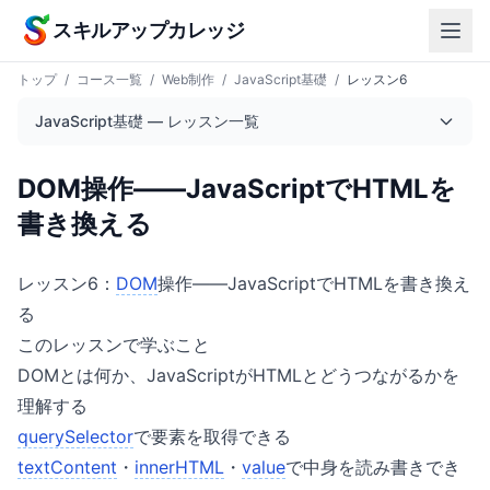
本文へスキップ
スキルアップカレッジ
トップ
/
コース一覧
/
Web制作
/
JavaScript基礎
/
レッスン6
JavaScript基礎 — レッスン一覧
DOM操作——JavaScriptでHTMLを
書き換える
レッスン6：
DOM
操作——JavaScriptでHTMLを書き換え
る
このレッスンで学ぶこと
DOMとは何か、JavaScriptがHTMLとどうつながるかを
理解する
querySelector
で要素を取得できる
textContent
・
innerHTML
・
value
で中身を読み書きでき