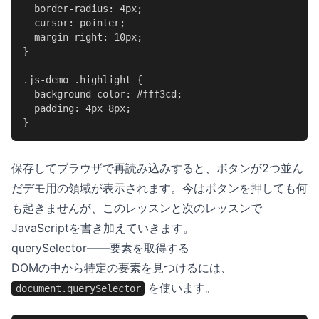
  border-radius: 4px;

  cursor: pointer;

  margin-right: 10px;

}

.js-demo .highlight {

  background-color: #fff3cd;

  padding: 4px 8px;

}
保存してブラウザで再読み込みすると、ボタンが2つ並ん
だデモ用の領域が表示されます。今はボタンを押しても何
も起きませんが、このレッスンと次のレッスンで
JavaScriptを書き加えていきます。
querySelector——要素を取得する
DOMの中から特定の要素を見つけるには、
を使います。
document.querySelector