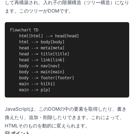
して再構築され、入れ子の階層構造（ツリー構造）になり
ます。このツリーがDOMです。
flowchart TD

    html[html] --> head[head]

    html --> body[body]

    head --> meta[meta]

    head --> title[title]

    head --> link[link]

    body --> nav[nav]

    body --> main[main]

    body --> footer[footer]

    main --> h1[h1]

    main --> p[p]
JavaScriptは、このDOMの中の要素を取得したり、書き
換えたり、追加・削除したりできます。これによって、
HTMLそのものを動的に変えられます。
💡 ポイント