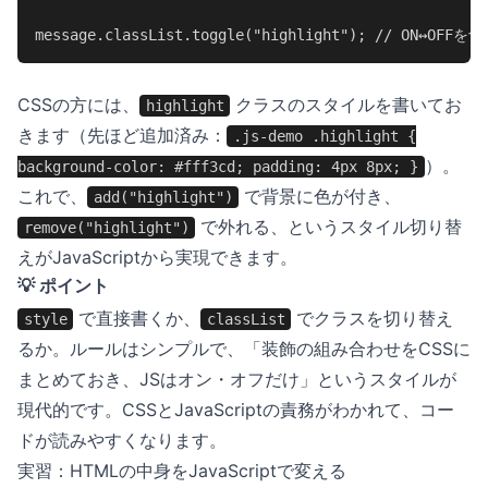
message.classList.toggle("highlight"); // ON↔OFF
CSSの方には、
クラスのスタイルを書いてお
highlight
きます（先ほど追加済み：
.js-demo .highlight {
）。
background-color: #fff3cd; padding: 4px 8px; }
これで、
で背景に色が付き、
add("highlight")
で外れる、というスタイル切り替
remove("highlight")
えがJavaScriptから実現できます。
💡 ポイント
で直接書くか、
でクラスを切り替え
style
classList
るか。ルールはシンプルで、「装飾の組み合わせをCSSに
まとめておき、JSはオン・オフだけ」というスタイルが
現代的です。CSSとJavaScriptの責務がわかれて、コー
ドが読みやすくなります。
実習：HTMLの中身をJavaScriptで変える