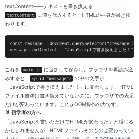
textContent——テキストを書き換える
に値を代入すると、HTMLの中身が書き換
textContent
わります。
const message = document.querySelector("#message");

message.textContent = "JavaScriptで書き換えました！";
これを
に追加して保存し、ブラウザを再読み込
main.js
みすると、
の中の文字が
<p id="message">
「JavaScriptで書き換えました！」に変わります。HTML
ファイル自体は書き換えていないのに、ブラウザでの表示
だけが変わっています。これがDOM操作の力です。
🔰 初学者の方へ
「JavaScriptを書いただけでHTMLが変わった」と感じる
かもしれませんが、HTMLファイルそのものは変わってい