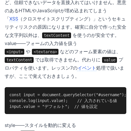
ど、信頼できないデータを直接入れてはいけません。悪意
のあるHTMLやJavaScriptが埋め込まれてしまう
「
XSS
（クロスサイトスクリプティング）」というセキュ
リティリスクの原因になります。確実に自分で作った安全
な文字列以外は、
を使うのが安全です。
textContent
value——フォームの入力値を扱う
や
などのフォーム要素の値は、
<input>
<textarea>
では取得できません。代わりに
プ
textContent
value
ロパティを使います。レッスン7の
イベント
処理で扱いま
すが、ここで覚えておきましょう。
const input = document.querySelector("#username");

console.log(input.value);    // 入力されている値

input.value = "デフォルト";  // 値を設定
style——スタイルを動的に変える