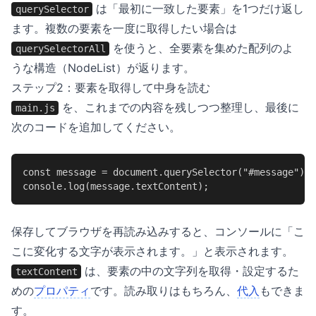
は「最初に一致した要素」を1つだけ返し
querySelector
ます。複数の要素を一度に取得したい場合は
を使うと、全要素を集めた配列のよ
querySelectorAll
うな構造（NodeList）が返ります。
ステップ2：要素を取得して中身を読む
を、これまでの内容を残しつつ整理し、最後に
main.js
次のコードを追加してください。
const message = document.querySelector("#message");

console.log(message.textContent);
保存してブラウザを再読み込みすると、コンソールに「こ
こに変化する文字が表示されます。」と表示されます。
は、要素の中の文字列を取得・設定するた
textContent
めの
プロパティ
です。読み取りはもちろん、
代入
もできま
す。