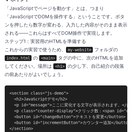
「JavaScriptでページを動かす」とは、つまり
「JavaScriptでDOMを操作する」ということです。ボタ
ンを押したら数字が変わる、入力した内容がそのまま表示
される——これらはすべてDOM操作で実現します。
ステップ1：実習用のHTMLを準備する
これからの実習で使うため、
フォルダの
my-website
の
タグの中に、次のHTMLを追加
index.html
<main>
してください。場所は
の少し下、自己紹介の段落
<h1>
の前あたりがよいでしょう。
<section class="js-demo">

  <h2>JavaScriptデモ</h2>

  <p id="message">ここに変化する文字が表示されます。</p>

  <p class="counter-display">クリック数：<span id="coun
  <button id="changeButton">テキストを変更</button>

  <button id="incrementButton">カウンター追加</button>
</section>