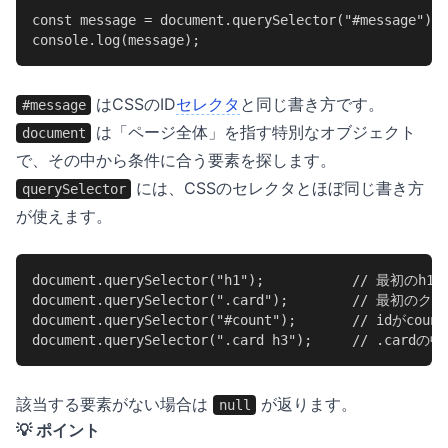
const message = document.querySelector("#message");

console.log(message);
はCSSのID
セレクタ
と同じ書き方です。
#message
は「ページ全体」を指す特別なオブジェクト
document
で、その中から条件に合う要素を探します。
には、CSSのセレクタとほぼ同じ書き方
querySelector
が使えます。
document.querySelector("h1");           // 最初のh1

document.querySelector(".card");        // 最初の
document.querySelector("#count");       // idがcoun
document.querySelector(".card h3");     // .cardの
該当する要素がない場合は
が返ります。
null
💡 ポイント