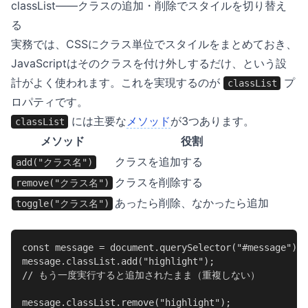
classList——クラスの追加・削除でスタイルを切り替え
る
実務では、CSSにクラス単位でスタイルをまとめておき、
JavaScriptはそのクラスを付け外しするだけ、という設
計がよく使われます。これを実現するのが
プ
classList
ロパティです。
には主要な
メソッド
が3つあります。
classList
メソッド
役割
クラスを追加する
add("クラス名")
クラスを削除する
remove("クラス名")
あったら削除、なかったら追加
toggle("クラス名")
const message = document.querySelector("#message");

message.classList.add("highlight");

// もう一度実行すると追加されたまま（重複しない）

message.classList.remove("highlight");
