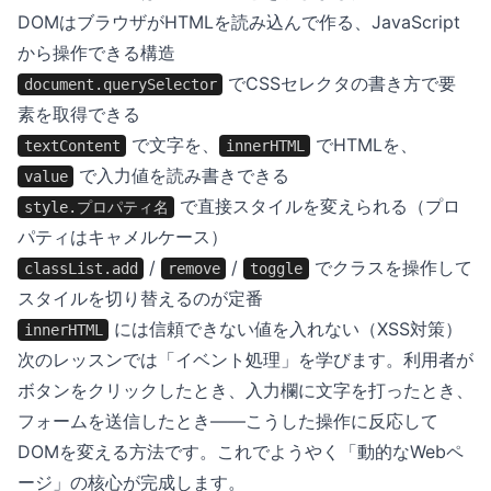
DOMはブラウザがHTMLを読み込んで作る、JavaScript
から操作できる構造
でCSSセレクタの書き方で要
document.querySelector
素を取得できる
で文字を、
でHTMLを、
textContent
innerHTML
で入力値を読み書きできる
value
で直接スタイルを変えられる（プロ
style.プロパティ名
パティはキャメルケース）
/
/
でクラスを操作して
classList.add
remove
toggle
スタイルを切り替えるのが定番
には信頼できない値を入れない（XSS対策）
innerHTML
次のレッスンでは「イベント処理」を学びます。利用者が
ボタンをクリックしたとき、入力欄に文字を打ったとき、
フォームを送信したとき——こうした操作に反応して
DOMを変える方法です。これでようやく「動的なWebペ
ージ」の核心が完成します。