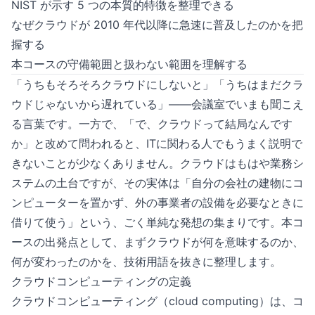
NIST が示す 5 つの本質的特徴を整理できる
なぜクラウドが 2010 年代以降に急速に普及したのかを把
握する
本コースの守備範囲と扱わない範囲を理解する
「うちもそろそろクラウドにしないと」「うちはまだクラ
ウドじゃないから遅れている」——会議室でいまも聞こえ
る言葉です。一方で、「で、クラウドって結局なんです
か」と改めて問われると、ITに関わる人でもうまく説明で
きないことが少なくありません。クラウドはもはや業務シ
ステムの土台ですが、その実体は「自分の会社の建物にコ
ンピューターを置かず、外の事業者の設備を必要なときに
借りて使う」という、ごく単純な発想の集まりです。本コ
ースの出発点として、まずクラウドが何を意味するのか、
何が変わったのかを、技術用語を抜きに整理します。
クラウドコンピューティングの定義
クラウドコンピューティング（cloud computing）は、コ