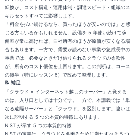
転換が、コスト構造・運用体制・調達スピード・組織のス
キルセットすべてに影響します。
「料金を払い続けるなら、買ったほうが安いのでは」と感
じる方もいるかもしれません。設備を 5 年使い続けて稼
働率が常に高ければ、自社所有のほうが原価が安くなる場
合もあります。一方で、需要が読めない事業や急成長中の
事業では、必要なときだけ借りられるクラウドの柔軟性
が、所有のコスト優位を上回ります。この判断は、コース
の後半（特にレッスン 6）で改めて整理します。
📝 補足
「クラウド = インターネット越しのサーバー」と覚える
のは、入り口としては十分です。一方で、本講義では「単
なる遠隔サーバー」と「クラウド」を区別します。違いは
次に説明する 5 つの本質的特徴にあります。
NIST が示す 5 つの本質的特徴
NIST の定義は、クラウドを名乗るために満たすべき 5 つ