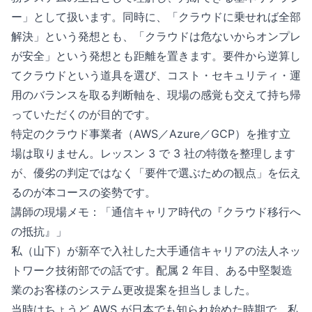
ー」として扱います。同時に、「クラウドに乗せれば全部
解決」という発想とも、「クラウドは危ないからオンプレ
が安全」という発想とも距離を置きます。要件から逆算し
てクラウドという道具を選び、コスト・セキュリティ・運
用のバランスを取る判断軸を、現場の感覚も交えて持ち帰
っていただくのが目的です。
特定のクラウド事業者（AWS／Azure／GCP）を推す立
場は取りません。レッスン 3 で 3 社の特徴を整理します
が、優劣の判定ではなく「要件で選ぶための観点」を伝え
るのが本コースの姿勢です。
講師の現場メモ：「通信キャリア時代の『クラウド移行へ
の抵抗』」
私（山下）が新卒で入社した大手通信キャリアの法人ネッ
トワーク技術部での話です。配属 2 年目、ある中堅製造
業のお客様のシステム更改提案を担当しました。
当時はちょうど AWS が日本でも知られ始めた時期で、私