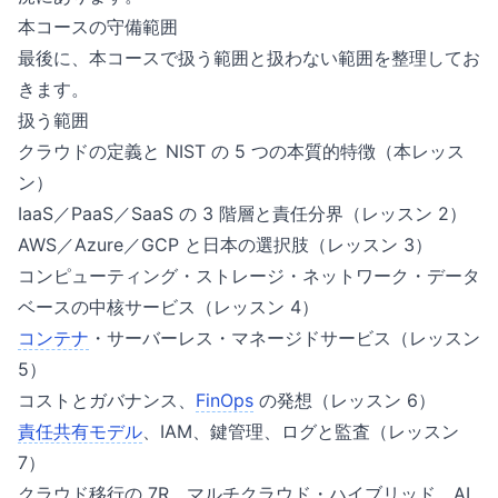
本コースの守備範囲
最後に、本コースで扱う範囲と扱わない範囲を整理してお
きます。
扱う範囲
クラウドの定義と NIST の 5 つの本質的特徴（本レッス
ン）
IaaS／PaaS／SaaS の 3 階層と責任分界（レッスン 2）
AWS／Azure／GCP と日本の選択肢（レッスン 3）
コンピューティング・ストレージ・ネットワーク・データ
ベースの中核サービス（レッスン 4）
コンテナ
・サーバーレス・マネージドサービス（レッスン
5）
コストとガバナンス、
FinOps
の発想（レッスン 6）
責任共有モデル
、IAM、鍵管理、ログと監査（レッスン
7）
クラウド移行の 7R、マルチクラウド・ハイブリッド、AI