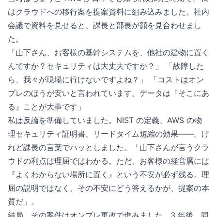
はクラウドへの移行案を提案資料に組み込みました。社内
会議で資料を見せると、課長と部長が顔を見合わせまし
た。
「山下さん、お客様の基幹システムを、他社の建物に置く
んですか？セキュリティは大丈夫ですか？」 「故障した
ら、我々が現場に行けないですよね？」 「コストはオン
プレのほうが安いと言われています。データは『そこにあ
る』ことが大事です」
私は反論を準備していました。NIST の定義、AWS の物
理セキュリティ証明書、リードタイム短縮の効果——。け
れど課長の言葉でハッとしました。「山下さんが言うクラ
ウドの利点は理屈ではわかる。ただ、お客様の経営層には
『よくわからない場所に置く』という不安が必ず残る。理
屈の説明ではなく、その不安にどう答えるかが、提案の本
質だ」。
結局、その案件はオンプレ更改で進みました。3 年後、同