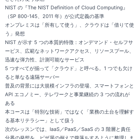
NIST の『The NIST Definition of Cloud Computing』
（SP 800-145、2011 年）が公式定義の基準
オンプレミスは「所有して使う」、クラウドは「借りて使
う」発想
NIST が示す 5 つの本質的特徴：オンデマンド・セルフサ
ービス、広範なネットワークアクセス、リソースプール、
迅速な弾力性、計測可能なサービス
5 つすべてが揃って「クラウド」と呼べる。1 つでも欠け
ると単なる遠隔サーバー
普及の背景には大規模インフラの登場、スマートフォンと
API エコノミー、テレワークと事業継続の 3 つの流れが
ある
本コースは「特別な技術」ではなく「業務の土台を理解す
る基本リテラシー」として扱う
次のレッスンでは、IaaS／PaaS／SaaS の 3 階層と責任
分界の発想を、ピザ屋の例えで腹落ちするように整理しま