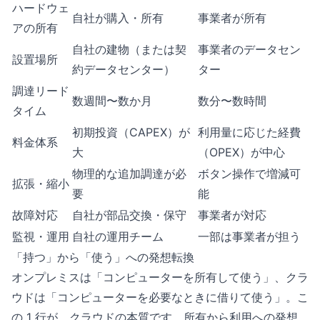
ハードウェ
自社が購入・所有
事業者が所有
アの所有
自社の建物（または契
事業者のデータセン
設置場所
約データセンター）
ター
調達リード
数週間〜数か月
数分〜数時間
タイム
初期投資（CAPEX）が
利用量に応じた経費
料金体系
大
（OPEX）が中心
物理的な追加調達が必
ボタン操作で増減可
拡張・縮小
要
能
故障対応
自社が部品交換・保守
事業者が対応
監視・運用
自社の運用チーム
一部は事業者が担う
「持つ」から「使う」への発想転換
オンプレミスは「コンピューターを所有して使う」、クラ
ウドは「コンピューターを必要なときに借りて使う」。こ
の 1 行が、クラウドの本質です。所有から利用への発想