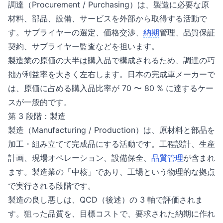
調達（Procurement / Purchasing）は、製造に必要な原
材料、部品、設備、サービスを外部から取得する活動で
す。サプライヤーの選定、価格交渉、
納期
管理、品質保証
契約、サプライヤー監査などを担います。
製造業の原価の大半は購入品で構成されるため、調達の巧
拙が利益率を大きく左右します。日本の完成車メーカーで
は、原価に占める購入品比率が 70 〜 80 % に達するケー
スが一般的です。
第 3 段階：製造
製造（Manufacturing / Production）は、原材料と部品を
加工・組み立てて完成品にする活動です。工程設計、生産
計画、現場オペレーション、設備保全、
品質管理
が含まれ
ます。製造業の「中核」であり、工場という物理的な拠点
で実行される段階です。
製造の良し悪しは、QCD（後述）の 3 軸で評価されま
す。狙った品質を、目標コストで、要求された納期に作れ