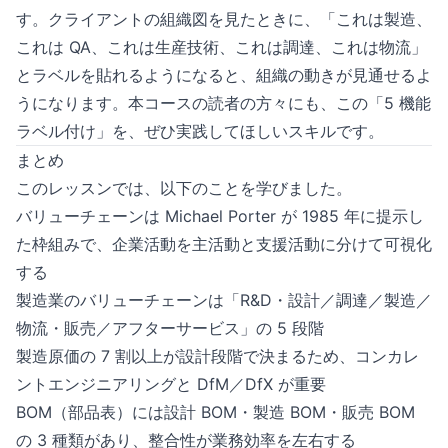
す。クライアントの組織図を見たときに、「これは製造、
これは QA、これは生産技術、これは調達、これは物流」
とラベルを貼れるようになると、組織の動きが見通せるよ
うになります。本コースの読者の方々にも、この「5 機能
ラベル付け」を、ぜひ実践してほしいスキルです。
まとめ
このレッスンでは、以下のことを学びました。
バリューチェーンは Michael Porter が 1985 年に提示し
た枠組みで、企業活動を主活動と支援活動に分けて可視化
する
製造業のバリューチェーンは「R&D・設計／調達／製造／
物流・販売／アフターサービス」の 5 段階
製造原価の 7 割以上が設計段階で決まるため、コンカレ
ントエンジニアリングと DfM／DfX が重要
BOM（部品表）には設計 BOM・製造 BOM・販売 BOM
の 3 種類があり、整合性が業務効率を左右する