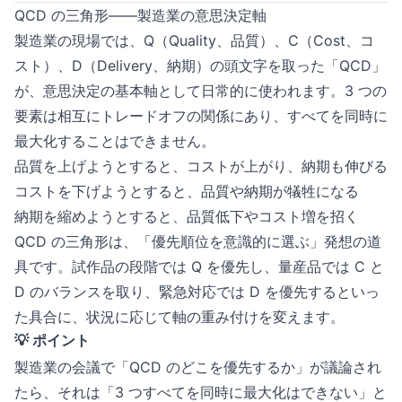
QCD の三角形——製造業の意思決定軸
製造業の現場では、Q（Quality、品質）、C（Cost、コ
スト）、D（Delivery、納期）の頭文字を取った「QCD」
が、意思決定の基本軸として日常的に使われます。3 つの
要素は相互にトレードオフの関係にあり、すべてを同時に
最大化することはできません。
品質を上げようとすると、コストが上がり、納期も伸びる
コストを下げようとすると、品質や納期が犠牲になる
納期を縮めようとすると、品質低下やコスト増を招く
QCD の三角形は、「優先順位を意識的に選ぶ」発想の道
具です。試作品の段階では Q を優先し、量産品では C と
D のバランスを取り、緊急対応では D を優先するといっ
た具合に、状況に応じて軸の重み付けを変えます。
💡 ポイント
製造業の会議で「QCD のどこを優先するか」が議論され
たら、それは「3 つすべてを同時に最大化はできない」と