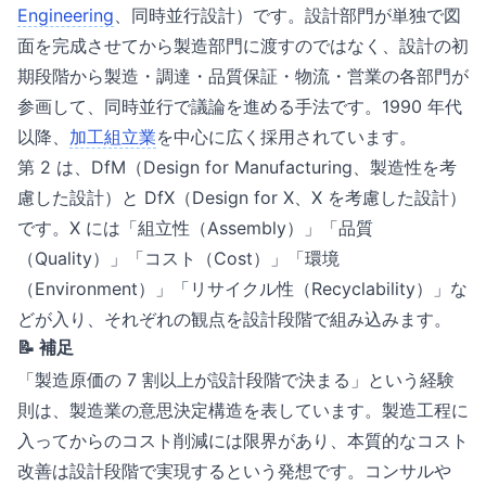
Engineering
、同時並行設計）です。設計部門が単独で図
面を完成させてから製造部門に渡すのではなく、設計の初
期段階から製造・調達・品質保証・物流・営業の各部門が
参画して、同時並行で議論を進める手法です。1990 年代
以降、
加工組立業
を中心に広く採用されています。
第 2 は、DfM（Design for Manufacturing、製造性を考
慮した設計）と DfX（Design for X、X を考慮した設計）
です。X には「組立性（Assembly）」「品質
（Quality）」「コスト（Cost）」「環境
（Environment）」「リサイクル性（Recyclability）」な
どが入り、それぞれの観点を設計段階で組み込みます。
📝 補足
「製造原価の 7 割以上が設計段階で決まる」という経験
則は、製造業の意思決定構造を表しています。製造工程に
入ってからのコスト削減には限界があり、本質的なコスト
改善は設計段階で実現するという発想です。コンサルや