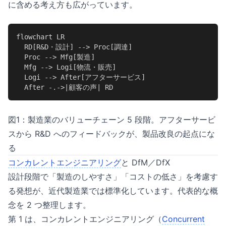
に含める考え方も広がっています。
flowchart LR

  RD[R&D・設計] --> Proc[調達]

  Proc --> Mfg[製造]

  Mfg --> Logi[物流・販売]

  Logi --> After[アフターサービス]

  After -.->|顧客の声| RD
図1：製造業のバリューチェーン 5 段階。アフターサービ
スから R&D へのフィードバックが、製品改良の起点にな
る
コンカレントエンジニアリング
と DfM／DfX
設計段階で「製造のしやすさ」「コストの低さ」を考慮す
る発想が、近代製造業では標準化しています。代表的な概
念を 2 つ整理します。
第 1 は、コンカレントエンジニアリング（
Concurrent