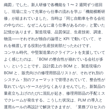
織図」でした。新人研修で各機能を 1 〜 2 週間ずつ巡回
し、現場に立って先輩から仕事の流れを学ぶ「機能横断研
修」が組まれていました。当時は「同じ自動車を作る会社
の中なのに、なぜこんなに違う仕事があるのか」と驚いた
記憶があります。製造現場、品質保証、生産技術、調達、
物流——それぞれが独自の論理と KPI で動いていて、そ
れを橋渡しする役割が生産技術部だったわけです。
コンサル時代、中堅製造業のクライアントを支援していて
よく感じたのは、「BOM の整合性が崩れている会社が多
い」ということです。設計図上の BOM と、製造現場の
BOM と、販売向けの修理用部品リストが、それぞれ別の
システム・別のフォーマットで管理されていて、整合性が
取れていないケースが少なくありませんでした。新製品の
量産立ち上げのたびに混乱が起き、修理用部品の手配ミス
でクレームが発生する。こうした状況は、PLM の導入と
運用ルールの再設計で解決できますが、「業務プロセスの