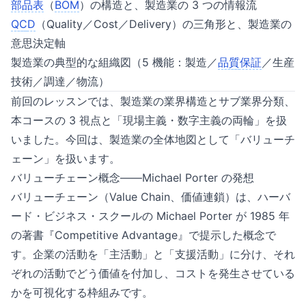
部品表
（
BOM
）の構造と、製造業の 3 つの情報流
QC
D
（Quality／Cost／Delivery）の三角形と、製造業の
意思決定軸
製造業の典型的な組織図（5 機能：製造／
品質
保証
／生産
技術／調達／物流）
前回のレッスンでは、製造業の業界構造とサブ業界分類、
本コースの 3 視点と「現場主義・数字主義の両輪」を扱
いました。今回は、製造業の全体地図として「バリューチ
ェーン」を扱います。
バリューチェーン概念——Michael Porter の発想
バリューチェーン（Value Chain、価値連鎖）は、ハーバ
ード・ビジネス・スクールの Michael Porter が 1985 年
の著書『Competitive Advantage』で提示した概念で
す。企業の活動を「主活動」と「支援活動」に分け、それ
ぞれの活動でどう価値を付加し、コストを発生させている
かを可視化する枠組みです。