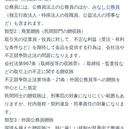
公務員には、公務員法上の公務員のほか、
みなし公務員
（独立行政法人・特殊法人の役職員、公益法人の理事な
ど）も含まれます。
類型2：商業贈賄（民間部門の贈収賄）
取引先の従業員・役員に対して、不正な利益（受注・有利
な条件など）を期待して金品を提供する行為は、会社法や
不正競争防止法の問題になりえます。
会社法第967条（取締役等の収賄罪）：取締役・監査役な
どの取引上の不正に関する贈収賄
不正競争防止法第18条・21条：外国公務員等への贈賄を
中心とした規定
民間同士の贈収賄は、刑事罰の対象になりにくい範囲もあ
りますが、社内規程・契約違反・民事責任の対象になりま
す。
類型3：外国公務員贈賄
国境を越えた贈収賄は、特に厳しい規制が世界中で整備さ