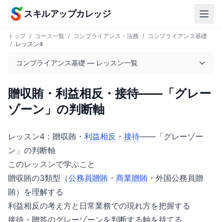
本文へスキップ
スキルアップカレッジ
トップ
/
コース一覧
/
コンプライアンス・法務
/
コンプライアンス基礎
/
レッスン4
コンプライアンス基礎 — レッスン一覧
贈収賄・利益相反・接待——「グレー
ゾーン」の判断軸
レッスン4：贈収賄・
利益相反
・
接待
——「グレーゾー
ン」の判断軸
このレッスンで学ぶこと
贈収賄の3類型（
公務員贈賄
・
商業贈賄
・外国公務員贈
賄）を理解する
利益相反の考え方と日常業務での現れ方を把握する
接待・贈答のグレーゾーンを判断する軸を持てる