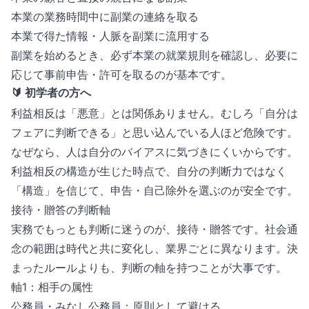
本業の業務時間中に副業の連絡を取る
本業で得た情報・人脈を副業に流用する
副業を始めるとき、必ず本業の就業規則を確認し、必要に
応じて事前申告・許可を取るのが基本です。
🔰 初学者の方へ
利益相反は「悪意」とは関係ありません。むしろ「自分は
フェアに判断できる」と思い込んでいる人ほど危険です。
なぜなら、人は自分のバイアスに気づきにくいからです。
利益相反の構造が生じた時点で、自分の判断力ではなく
「構造」を信じて、申告・自己除外を選ぶのが安全です。
接待・贈答の判断軸
実務でもっとも判断に迷うのが、接待・贈答です。社会通
念の範囲は時代と共に変化し、業界ごとに異なります。決
まったルールよりも、判断の軸を持つことが大事です。
軸1：相手の属性
公務員・みなし公務員：原則として避ける