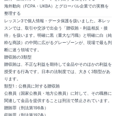
海外動向（FCPA・UKBA）とグローバル企業での実務を
整理する
レッスン3で個人情報・データ保護を扱いました。本レッ
スンでは、取引や交渉で出会う「贈収賄・利益相反・接
待」を扱います。明確に黒（重大な汚職）と明確に白（純
粋な商談）の中間に広がるグレーゾーンが、現場で最も判
断に迷う領域です。
贈収賄の3類型
贈収賄は、不正な利益を期待して金品やそのほかの利益を
授受する行為です。日本の法制度では、大きく3類型があ
ります。
類型1：公務員に対する贈収賄
公務員（国家公務員・地方公務員）に対して、その職務に
関連して金品を提供することは刑法で禁止されています。
贈賄罪（刑法第198条）
収賄罪（刑法第197条）