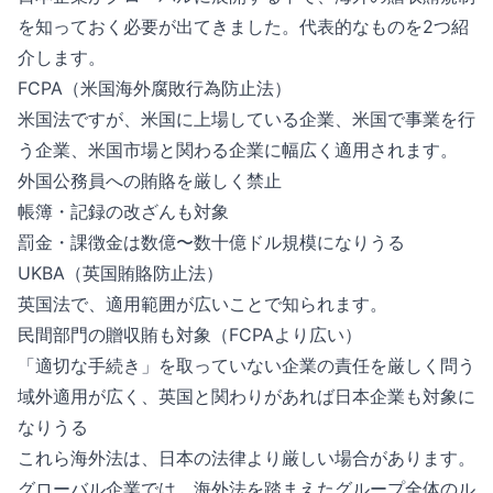
を知っておく必要が出てきました。代表的なものを2つ紹
介します。
FCPA（米国海外腐敗行為防止法）
米国法ですが、米国に上場している企業、米国で事業を行
う企業、米国市場と関わる企業に幅広く適用されます。
外国公務員への賄賂を厳しく禁止
帳簿・記録の改ざんも対象
罰金・課徴金は数億〜数十億ドル規模になりうる
UKBA（英国賄賂防止法）
英国法で、適用範囲が広いことで知られます。
民間部門の贈収賄も対象（FCPAより広い）
「適切な手続き」を取っていない企業の責任を厳しく問う
域外適用が広く、英国と関わりがあれば日本企業も対象に
なりうる
これら海外法は、日本の法律より厳しい場合があります。
グローバル企業では、海外法を踏まえたグループ全体のル