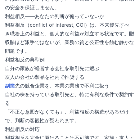
の安全を保証しません。
利益相反——あなたの判断が偏っていないか
利益相反（conflict of interest, COI）は、本来優先すべ
き職務上の利益と、個人的な利益が対立する状況です。贈
収賄ほど派手ではないが、業務の質と公正性を蝕む静かな
問題です。
利益相反の典型例
自分の家族が経営する会社を取引先に選ぶ
友人の会社の製品を社内で推奨する
副業
先の競合企業を、本業の業務で不利に扱う
自社の株を持っている取引先と、特に有利な条件で契約す
る
「不正な意図がなくても」、利益相反の構造があるだけ
で、判断の客観性が疑われます。
利益相反の対応
利益相反を完全に避けることは不可能です。家族・友人・